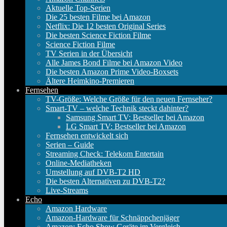
Aktuelle Top-Serien
Die 25 besten Filme bei Amazon
Netflix: Die 12 besten Original Series
Die besten Science Fiction Filme
Science Fiction Filme
TV Serien in der Übersicht
Alle James Bond Filme bei Amazon Video
Die besten Amazon Prime Video-Boxsets
Ältere Heimkino-Premieren
Fernsehen
TV-Größe: Welche Größe für den neuen Fernseher?
Smart-TV – welche Technik steckt dahinter?
Samsung Smart TV: Bestseller bei Amazon
LG Smart TV: Bestseller bei Amazon
Fernsehen entwickelt sich
Serien – Guide
Streaming Check: Telekom Entertain
Online-Mediatheken
Umstellung auf DVB-T2 HD
Die besten Alternativen zu DVB-T2?
Live-Streams
Echo
Amazon Hardware
Amazon-Hardware für Schnäppchenjäger
Amazon: Echo Show Geräte im Vergleich