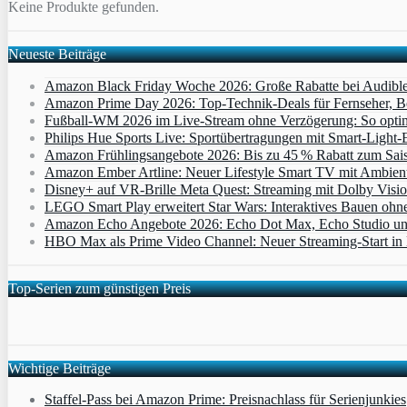
Keine Produkte gefunden.
Neueste Beiträge
Amazon Black Friday Woche 2026: Große Rabatte bei Audibl
Amazon Prime Day 2026: Top-Technik-Deals für Fernseher, 
Fußball-WM 2026 im Live-Stream ohne Verzögerung: So optimi
Philips Hue Sports Live: Sportübertragungen mit Smart‑Light‑E
Amazon Frühlingsangebote 2026: Bis zu 45 % Rabatt zum Saiso
Amazon Ember Artline: Neuer Lifestyle Smart TV mit Ambien
Disney+ auf VR-Brille Meta Quest: Streaming mit Dolby Visi
LEGO Smart Play erweitert Star Wars: Interaktives Bauen ohne 
Amazon Echo Angebote 2026: Echo Dot Max, Echo Studio und E
HBO Max als Prime Video Channel: Neuer Streaming‑Start in D
Top-Serien zum günstigen Preis
Wichtige Beiträge
Staffel-Pass bei Amazon Prime: Preisnachlass für Serienjunkies