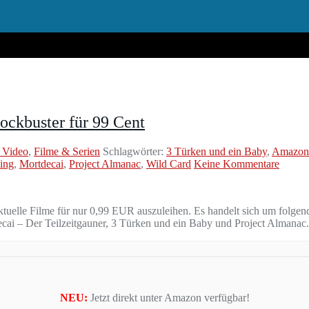
ockbuster für 99 Cent
 Video
,
Filme & Serien
Schlagwörter:
3 Türken und ein Baby
,
Amazon 
ding
,
Mortdecai
,
Project Almanac
,
Wild Card
Keine Kommentare
uelle Filme für nur 0,99 EUR auszuleihen. Es handelt sich um folgende
ai – Der Teilzeitgauner, 3 Türken und ein Baby und Project Almanac.
NEU:
Jetzt direkt unter Amazon verfügbar!