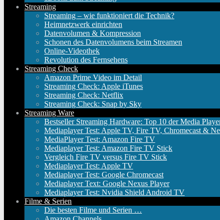
Streaming
Streaming – wie funktioniert die Technik?
Heimnetzwerk einrichten
Datenvolumen & Kompression
Schonen des Datenvolumens beim Streamen
Online-Videothek
Revolution des Fernsehens
Streaming Check
Amazon Prime Video im Detail
Streaming Check: Apple iTunes
Streaming Check: Netflix
Streaming Check: Snap by Sky
Streaming Ware
Bestseller Streaming Hardware: Top 10 der Media Playe
Mediaplayer Test: Apple TV, Fire TV, Chromecast & Ne
MediaPlayer Test: Amazon Fire TV
Mediaplayer Test: Amazon Fire TV Stick
Vergleich Fire TV versus Fire TV Stick
Mediaplayer Test: Apple TV
Mediaplayer Test: Google Chromecast
Mediaplayer Text: Google Nexus Player
Mediaplayer Test: Nvidia Shield Android TV
Filme & Serien
Die besten Filme und Serien …
Amazon Channels