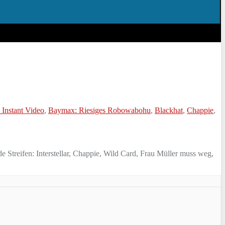
Instant Video
,
Baymax: Riesiges Robowabohu
,
Blackhat
,
Chappie
,
 Streifen: Interstellar, Chappie, Wild Card, Frau Müller muss weg,