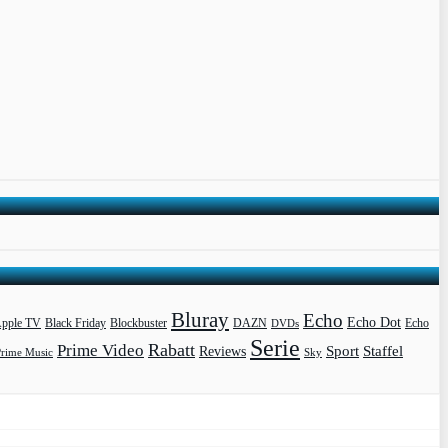
Bluray
Echo
Echo Dot
pple TV
Blockbuster
DAZN
Black Friday
DVDs
Echo
Serie
Rabatt
Prime Video
Sport
Staffel
Reviews
Prime Music
Sky