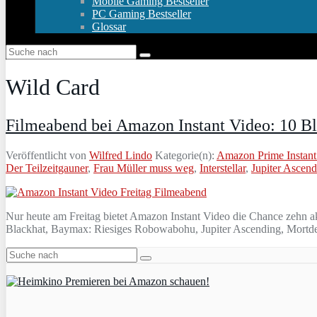
Mobile Gaming Bestseller
PC Gaming Bestseller
Glossar
Wild Card
Filmeabend bei Amazon Instant Video: 10 Bl
Veröffentlicht von
Wilfred Lindo
Kategorie(n):
Amazon Prime Instant
Der Teilzeitgauner
,
Frau Müller muss weg
,
Interstellar
,
Jupiter Ascen
Nur heute am Freitag bietet Amazon Instant Video die Chance zehn akt
Blackhat, Baymax: Riesiges Robowabohu, Jupiter Ascending, Mortdec