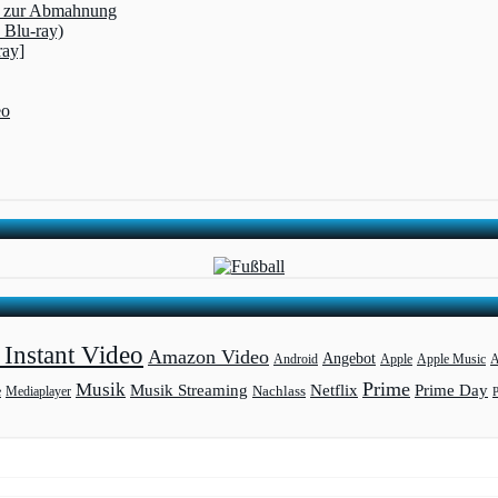
rt zur Abmahnung
 Blu-ray)
ray]
eo
Instant Video
Amazon Video
Angebot
Apple
Apple Music
A
Android
Prime
Musik
Musik Streaming
Netflix
Prime Day
Mediaplayer
Nachlass
e