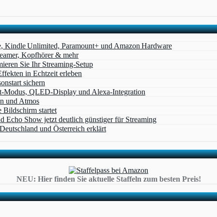
e, Kindle Unlimited, Paramount+ und Amazon Hardware
Beamer, Kopfhörer & mehr
eren Sie Ihr Streaming-Setup
ffekten in Echtzeit erleben
nstart sichern
t‑Modus, QLED‑Display und Alexa‑Integration
on und Atmos
Bildschirm startet
cho Show jetzt deutlich günstiger für Streaming
eutschland und Österreich erklärt
NEU: Hier finden Sie aktuelle Staffeln zum besten Preis!