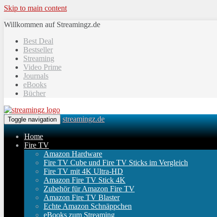
Skip to main content
Willkommen auf Streamingz.de
Best Deal
Bestseller
Streaming
Video Prime
Journals
eBooks
Bücher
streamingz.de
Toggle navigation
Home
Fire TV
Amazon Hardware
Fire TV Cube und Fire TV Sticks im Vergleich
Fire TV mit 4K Ultra-HD
Amazon Fire TV Stick 4K
Zubehör für Amazon Fire TV
Amazon Fire TV Blaster
Echte Amazon Schnäppchen
eBooks zum Streaming