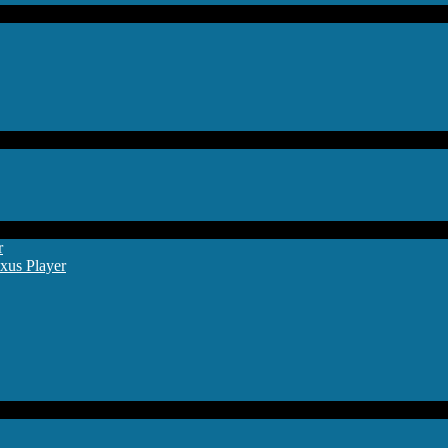
r
xus Player