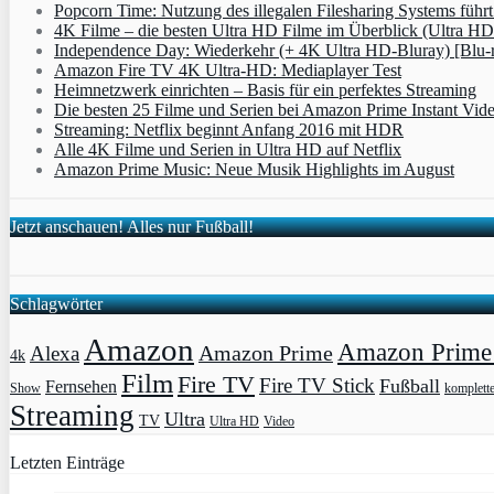
Popcorn Time: Nutzung des illegalen Filesharing Systems füh
4K Filme – die besten Ultra HD Filme im Überblick (Ultra HD
Independence Day: Wiederkehr (+ 4K Ultra HD-Bluray) [Blu-
Amazon Fire TV 4K Ultra-HD: Mediaplayer Test
Heimnetzwerk einrichten – Basis für ein perfektes Streaming
Die besten 25 Filme und Serien bei Amazon Prime Instant Vid
Streaming: Netflix beginnt Anfang 2016 mit HDR
Alle 4K Filme und Serien in Ultra HD auf Netflix
Amazon Prime Music: Neue Musik Highlights im August
Jetzt anschauen! Alles nur Fußball!
Schlagwörter
Amazon
Amazon Prime 
Amazon Prime
Alexa
4k
Film
Fire TV
Fire TV Stick
Fußball
Fernsehen
Show
komplett
Streaming
Ultra
TV
Ultra HD
Video
Letzten Einträge