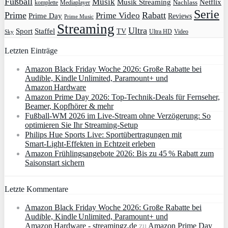
Fußball
Musik
Musik Streaming
Netflix
Mediaplayer
Nachlass
komplette
Serie
Prime
Rabatt
Prime Video
Prime Day
Reviews
Prime Music
Streaming
Ultra
Sport
Staffel
TV
Ultra HD
Video
Sky
Letzten Einträge
Amazon Black Friday Woche 2026: Große Rabatte bei
Audible, Kindle Unlimited, Paramount+ und
Amazon Hardware
Amazon Prime Day 2026: Top-Technik-Deals für Fernseher,
Beamer, Kopfhörer & mehr
Fußball-WM 2026 im Live-Stream ohne Verzögerung: So
optimieren Sie Ihr Streaming-Setup
Philips Hue Sports Live: Sportübertragungen mit
Smart‑Light‑Effekten in Echtzeit erleben
Amazon Frühlingsangebote 2026: Bis zu 45 % Rabatt zum
Saisonstart sichern
Letzte Kommentare
Amazon Black Friday Woche 2026: Große Rabatte bei
Audible, Kindle Unlimited, Paramount+ und
Amazon Hardware - streamingz.de
zu
Amazon Prime Day