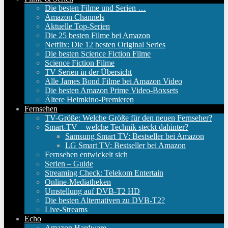
Die besten Filme und Serien …
Amazon Channels
Aktuelle Top-Serien
Die 25 besten Filme bei Amazon
Netflix: Die 12 besten Original Series
Die besten Science Fiction Filme
Science Fiction Filme
TV Serien in der Übersicht
Alle James Bond Filme bei Amazon Video
Die besten Amazon Prime Video-Boxsets
Ältere Heimkino-Premieren
Fernsehen
TV-Größe: Welche Größe für den neuen Fernseher?
Smart-TV – welche Technik steckt dahinter?
Samsung Smart TV: Bestseller bei Amazon
LG Smart TV: Bestseller bei Amazon
Fernsehen entwickelt sich
Serien – Guide
Streaming Check: Telekom Entertain
Online-Mediatheken
Umstellung auf DVB-T2 HD
Die besten Alternativen zu DVB-T2?
Live-Streams
Echo
Amazon Hardware