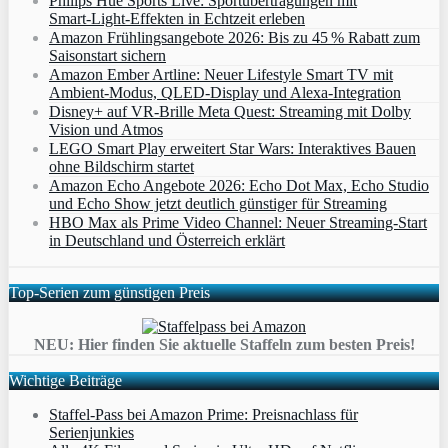
Philips Hue Sports Live: Sportübertragungen mit
Smart‑Light‑Effekten in Echtzeit erleben
Amazon Frühlingsangebote 2026: Bis zu 45 % Rabatt zum
Saisonstart sichern
Amazon Ember Artline: Neuer Lifestyle Smart TV mit
Ambient‑Modus, QLED‑Display und Alexa‑Integration
Disney+ auf VR-Brille Meta Quest: Streaming mit Dolby
Vision und Atmos
LEGO Smart Play erweitert Star Wars: Interaktives Bauen
ohne Bildschirm startet
Amazon Echo Angebote 2026: Echo Dot Max, Echo Studio
und Echo Show jetzt deutlich günstiger für Streaming
HBO Max als Prime Video Channel: Neuer Streaming‑Start
in Deutschland und Österreich erklärt
Top-Serien zum günstigen Preis
NEU: Hier finden Sie aktuelle Staffeln zum besten Preis!
Wichtige Beiträge
Staffel-Pass bei Amazon Prime: Preisnachlass für
Serienjunkies