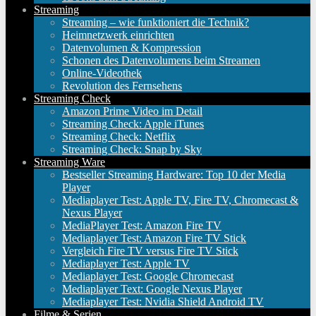
Streaming
Streaming – wie funktioniert die Technik?
Heimnetzwerk einrichten
Datenvolumen & Kompression
Schonen des Datenvolumens beim Streamen
Online-Videothek
Revolution des Fernsehens
Streaming Check
Amazon Prime Video im Detail
Streaming Check: Apple iTunes
Streaming Check: Netflix
Streaming Check: Snap by Sky
Streaming Ware
Bestseller Streaming Hardware: Top 10 der Media
Player
Mediaplayer Test: Apple TV, Fire TV, Chromecast &
Nexus Player
MediaPlayer Test: Amazon Fire TV
Mediaplayer Test: Amazon Fire TV Stick
Vergleich Fire TV versus Fire TV Stick
Mediaplayer Test: Apple TV
Mediaplayer Test: Google Chromecast
Mediaplayer Text: Google Nexus Player
Mediaplayer Test: Nvidia Shield Android TV
Filme & Serien