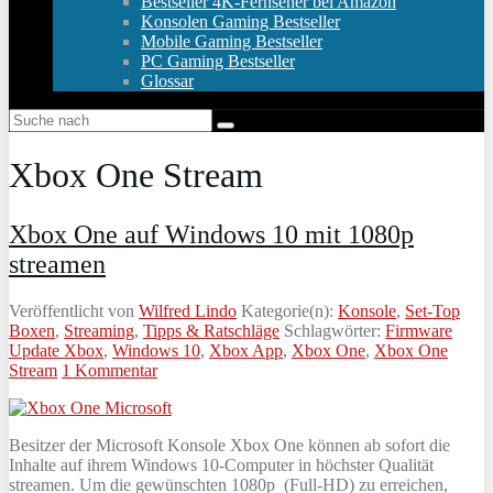
Bestseller 4K-Fernseher bei Amazon
Konsolen Gaming Bestseller
Mobile Gaming Bestseller
PC Gaming Bestseller
Glossar
Xbox One Stream
Xbox One auf Windows 10 mit 1080p
streamen
Veröffentlicht von
Wilfred Lindo
Kategorie(n):
Konsole
,
Set-Top
Boxen
,
Streaming
,
Tipps & Ratschläge
Schlagwörter:
Firmware
Update Xbox
,
Windows 10
,
Xbox App
,
Xbox One
,
Xbox One
Stream
1 Kommentar
Besitzer der Microsoft Konsole Xbox One können ab sofort die
Inhalte auf ihrem Windows 10-Computer in höchster Qualität
streamen. Um die gewünschten 1080p (Full-HD) zu erreichen,