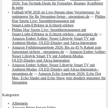
2026: Top-Technik-Deals für Fernseher, Beamer, Kopfhörer
& mehr
Fußball-WM 2026 im Live-Stream ohne Verzögerung: So
optimieren Sie Ihr Streaming-Setup - streamingz.de
zu
Philips
Hue Sports Live: Sportübertragungen mit
Smart‑Light‑Effekten in Echtzeit erleben
Philips Hue Sports Live: Sportübertragungen mit
Smart‑Light‑Effekten in Echtzeit erleben - streamingz.de
zu
Amazon Ember Artline: Neuer Lifestyle Smart TV mit
Ambient‑Modus, QLED‑Display und Alexa‑Integration
Amazon Frühlingsangebote 2026: Bis zu 45 % Rabatt zum
Saisonstart sichern - streamingz.de
zu
Amazon Ember Artline:
Neuer Lifestyle Smart TV mit Ambient‑Modus,
QLED‑Display und Alexa‑Integration
Amazon Ember Artline: Neuer Lifestyle Smart TV mit
Ambient‑Modus, QLED‑Display und Alexa‑Integration -
streamingz.de
zu
Amazon Echo Angebote 2026: Echo Dot
Max, Echo Studio und Echo Show jetzt deutlich günstiger für
Streaming
Kategorien
Allgemein
Amazon Prime Instant Video