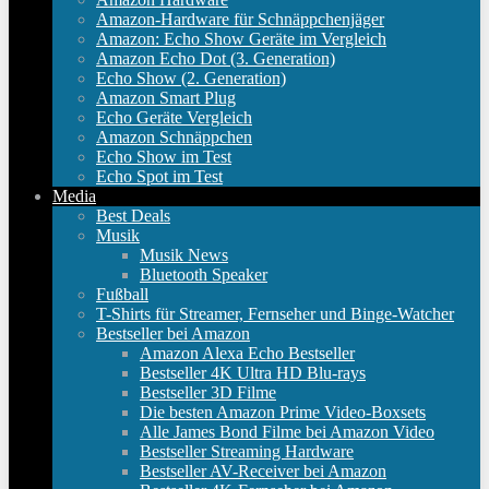
Amazon-Hardware für Schnäppchenjäger
Amazon: Echo Show Geräte im Vergleich
Amazon Echo Dot (3. Generation)
Echo Show (2. Generation)
Amazon Smart Plug
Echo Geräte Vergleich
Amazon Schnäppchen
Echo Show im Test
Echo Spot im Test
Media
Best Deals
Musik
Musik News
Bluetooth Speaker
Fußball
T-Shirts für Streamer, Fernseher und Binge-Watcher
Bestseller bei Amazon
Amazon Alexa Echo Bestseller
Bestseller 4K Ultra HD Blu-rays
Bestseller 3D Filme
Die besten Amazon Prime Video-Boxsets
Alle James Bond Filme bei Amazon Video
Bestseller Streaming Hardware
Bestseller AV-Receiver bei Amazon