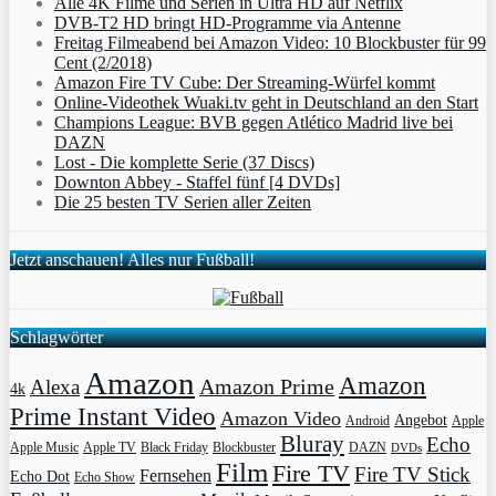
Alle 4K Filme und Serien in Ultra HD auf Netflix
DVB-T2 HD bringt HD-Programme via Antenne
Freitag Filmeabend bei Amazon Video: 10 Blockbuster für 99
Cent (2/2018)
Amazon Fire TV Cube: Der Streaming-Würfel kommt
Online-Videothek Wuaki.tv geht in Deutschland an den Start
Champions League: BVB gegen Atlético Madrid live bei
DAZN
Lost - Die komplette Serie (37 Discs)
Downton Abbey - Staffel fünf [4 DVDs]
Die 25 besten TV Serien aller Zeiten
Jetzt anschauen! Alles nur Fußball!
Schlagwörter
Amazon
Amazon
Amazon Prime
Alexa
4k
Prime Instant Video
Amazon Video
Angebot
Apple
Android
Bluray
Echo
Apple Music
Apple TV
Blockbuster
DAZN
Black Friday
DVDs
Film
Fire TV
Fire TV Stick
Fernsehen
Echo Dot
Echo Show