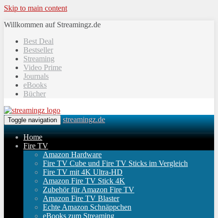
Skip to main content
Willkommen auf Streamingz.de
Best Deal
Bestseller
Streaming
Video Prime
Journals
eBooks
Bücher
streamingz.de
Toggle navigation
Home
Fire TV
Amazon Hardware
Fire TV Cube und Fire TV Sticks im Vergleich
Fire TV mit 4K Ultra-HD
Amazon Fire TV Stick 4K
Zubehör für Amazon Fire TV
Amazon Fire TV Blaster
Echte Amazon Schnäppchen
eBooks zum Streaming