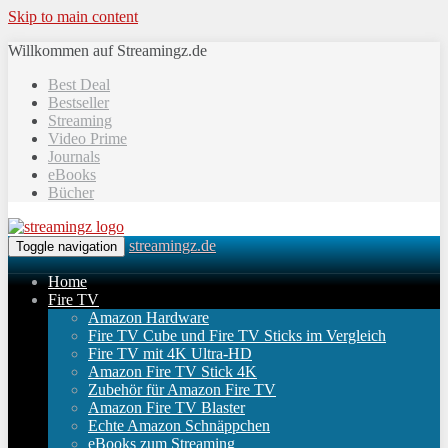
Skip to main content
Willkommen auf Streamingz.de
Best Deal
Bestseller
Streaming
Video Prime
Journals
eBooks
Bücher
streamingz.de
Toggle navigation
Home
Fire TV
Amazon Hardware
Fire TV Cube und Fire TV Sticks im Vergleich
Fire TV mit 4K Ultra-HD
Amazon Fire TV Stick 4K
Zubehör für Amazon Fire TV
Amazon Fire TV Blaster
Echte Amazon Schnäppchen
eBooks zum Streaming