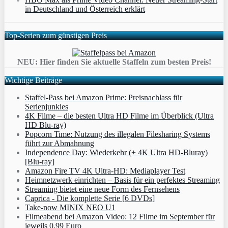
in Deutschland und Österreich erklärt
Top-Serien zum günstigen Preis
NEU: Hier finden Sie aktuelle Staffeln zum besten Preis!
Wichtige Beiträge
Staffel-Pass bei Amazon Prime: Preisnachlass für
Serienjunkies
4K Filme – die besten Ultra HD Filme im Überblick (Ultra
HD Blu-ray)
Popcorn Time: Nutzung des illegalen Filesharing Systems
führt zur Abmahnung
Independence Day: Wiederkehr (+ 4K Ultra HD-Bluray)
[Blu-ray]
Amazon Fire TV 4K Ultra-HD: Mediaplayer Test
Heimnetzwerk einrichten – Basis für ein perfektes Streaming
Streaming bietet eine neue Form des Fernsehens
Caprica - Die komplette Serie [6 DVDs]
Take-now MINIX NEO U1
Filmeabend bei Amazon Video: 12 Filme im September für
jeweils 0,99 Euro