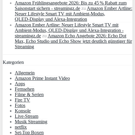
Amazon Frühlingsangebote 2026: Bis zu 45 % Rabatt zum
Saisonstart sichern - streamingz.de
zu
Amazon Ember Artline:
Neuer Lifestyle Smart TV mit Ambient‑Modus,
QLED‑Display und Alexa‑Integration
Amazon Ember Artline: Neuer Lifestyle Smart TV mit
Ambient‑Modus, QLED‑Display und Alexa‑Integration -
streamingz.de
zu
Amazon Echo Angebote 2026: Echo Dot
Max, Echo Studio und Echo Show jetzt deutlich günstiger für
Streaming
Kategorien
Allgemein
Amazon Prime Instant Video
Apps
Fernsehen
Filme & Serien
Fire TV
Fotos
Konsole
Live-Stream
Musik Streaming
netflix
Set-Top Boxen