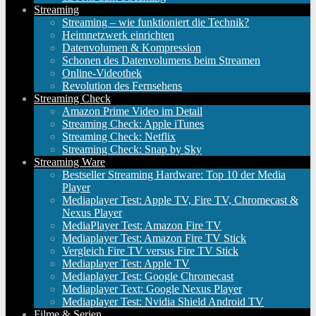
Streaming
Streaming – wie funktioniert die Technik?
Heimnetzwerk einrichten
Datenvolumen & Kompression
Schonen des Datenvolumens beim Streamen
Online-Videothek
Revolution des Fernsehens
Streaming Check
Amazon Prime Video im Detail
Streaming Check: Apple iTunes
Streaming Check: Netflix
Streaming Check: Snap by Sky
Streaming Ware
Bestseller Streaming Hardware: Top 10 der Media
Player
Mediaplayer Test: Apple TV, Fire TV, Chromecast &
Nexus Player
MediaPlayer Test: Amazon Fire TV
Mediaplayer Test: Amazon Fire TV Stick
Vergleich Fire TV versus Fire TV Stick
Mediaplayer Test: Apple TV
Mediaplayer Test: Google Chromecast
Mediaplayer Text: Google Nexus Player
Mediaplayer Test: Nvidia Shield Android TV
Filme & Serien