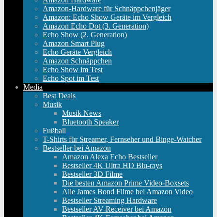
Amazon-Hardware für Schnäppchenjäger
Amazon: Echo Show Geräte im Vergleich
Amazon Echo Dot (3. Generation)
Echo Show (2. Generation)
Amazon Smart Plug
Echo Geräte Vergleich
Amazon Schnäppchen
Echo Show im Test
Echo Spot im Test
Media
Best Deals
Musik
Musik News
Bluetooth Speaker
Fußball
T-Shirts für Streamer, Fernseher und Binge-Watcher
Bestseller bei Amazon
Amazon Alexa Echo Bestseller
Bestseller 4K Ultra HD Blu-rays
Bestseller 3D Filme
Die besten Amazon Prime Video-Boxsets
Alle James Bond Filme bei Amazon Video
Bestseller Streaming Hardware
Bestseller AV-Receiver bei Amazon