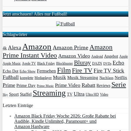
Jetzt anschauen! Alles nur Fußball!
Schlagwörter
Amazon
Amazon
Amazon Prime
Alexa
4k
Prime Instant Video
Amazon Video
Angebot
Apple
Android
Bluray
Echo
Apple Music
Apple TV
Blockbuster
DAZN
Black Friday
DVDs
Film
Fire TV
Fire TV Stick
Fernsehen
Echo Dot
Echo Show
Fußball
Musik
Musik Streaming
Netflix
Mediaplayer
Nachlass
komplette
Serie
Prime
Rabatt
Prime Video
Prime Day
Reviews
Prime Music
Streaming
Ultra
Sport
Staffel
TV
Ultra HD
Video
Sky
Letzten Einträge
Amazon Black Friday Woche 2026: Große Rabatte bei
Audible, Kindle Unlimited, Paramount+ und
Amazon Hardware