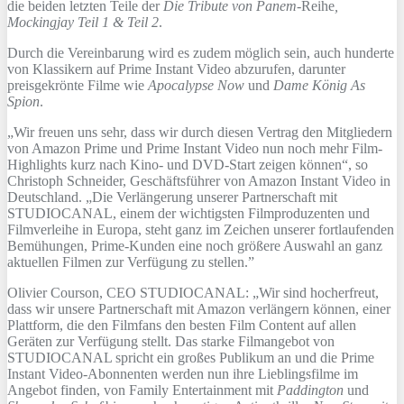
die beiden letzten Teile der
Die Tribute von Panem-
Reihe
,
Mockingjay Teil 1 & Teil 2
.
Durch die Vereinbarung wird es zudem möglich sein, auch hunderte
von Klassikern auf Prime Instant Video abzurufen, darunter
preisgekrönte Filme wie
Apocalypse Now
und
Dame König As
Spion
.
„Wir freuen uns sehr, dass wir durch diesen Vertrag den Mitgliedern
von Amazon Prime und Prime Instant Video nun noch mehr Film-
Highlights kurz nach Kino- und DVD-Start zeigen können“, so
Christoph Schneider, Geschäftsführer von Amazon Instant Video in
Deutschland. „Die Verlängerung unserer Partnerschaft mit
STUDIOCANAL, einem der wichtigsten Filmproduzenten und
Filmverleihe in Europa, steht ganz im Zeichen unserer fortlaufenden
Bemühungen, Prime-Kunden eine noch größere Auswahl an ganz
aktuellen Filmen zur Verfügung zu stellen.”
Olivier Courson, CEO STUDIOCANAL: „Wir sind hocherfreut,
dass wir unsere Partnerschaft mit Amazon verlängern können, einer
Plattform, die den Filmfans den besten Film Content auf allen
Geräten zur Verfügung stellt. Das starke Filmangebot von
STUDIOCANAL spricht ein großes Publikum an und die Prime
Instant Video-Abonnenten werden nun ihre Lieblingsfilme im
Angebot finden, von Family Entertainment mit
Paddington
und