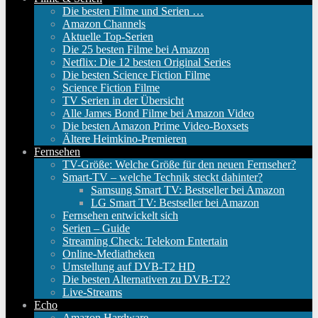
Die besten Filme und Serien …
Amazon Channels
Aktuelle Top-Serien
Die 25 besten Filme bei Amazon
Netflix: Die 12 besten Original Series
Die besten Science Fiction Filme
Science Fiction Filme
TV Serien in der Übersicht
Alle James Bond Filme bei Amazon Video
Die besten Amazon Prime Video-Boxsets
Ältere Heimkino-Premieren
Fernsehen
TV-Größe: Welche Größe für den neuen Fernseher?
Smart-TV – welche Technik steckt dahinter?
Samsung Smart TV: Bestseller bei Amazon
LG Smart TV: Bestseller bei Amazon
Fernsehen entwickelt sich
Serien – Guide
Streaming Check: Telekom Entertain
Online-Mediatheken
Umstellung auf DVB-T2 HD
Die besten Alternativen zu DVB-T2?
Live-Streams
Echo
Amazon Hardware