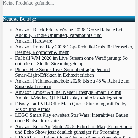
Keine Produkte gefunden.
Neueste Beiträge
Amazon Black Friday Woche 2026: Große Rabatte bei
Audible, Kindle Unlimited, Paramount+ und
Amazon Hardware
Amazon Prime Day 2026: Top-Technik-Deals für Fernseher,
Beamer, Kopfhörer & mehr
Fußball-WM 2026 im Live-Stream ohne Verzögerung: So
optimieren Sie Ihr Streaming-Setup
Philips Hue Sports Live: Sportübertragungen mit
Smart‑Light‑Effekten in Echtzeit erleben
Amazon Frühlingsangebote 2026: Bis zu 45 % Rabatt zum
Saisonstart sichern
Amazon Ember Artline: Neuer Lifestyle Smart TV mit
Ambient‑Modus, QLED‑Display und Alexa‑Integration
Disney+ auf VR-Brille Meta Quest: Streaming mit Dolby
Vision und Atmos
LEGO Smart Play erweitert Star Wars: Interaktives Bauen
ohne Bildschirm startet
Amazon Echo Angebote 2026: Echo Dot Max, Echo Studio
und Echo Show jetzt deutlich günstiger für Streaming
HBO Max als Prime Video Channel: Neuer Streaming‑Start