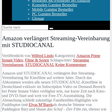
Bestseller 4K-Fernseher bei Amazon
Konsolen Gaming Bestseller
Mobile Gaming Bestseller
PC Gaming Bestseller
Glossar
Amazon verlängert Streaming-Vereinbarung
mit STUDIOCANAL
Veröffentlicht von
Wilfred Lindo
Kategorie(n):
Amazon Prime
Instant Video
,
Filme & Serien
Schlagwörter:
Streaming
Vereinbarung
,
STUDIOCANAL
Keine Kommentare
Amazon und STUDIOCANAL verlängern ihre Streaming-
Vereinbarung für Kinofilme auf weitere Jahre. Durch das
Abkommen werden alle neuen STUDIOCANAL-Kinofilme in
Deutschland exklusiv im Subscription Video on Demand-Bereich
bei Prime Instant Video verfügbar sein, nur kurze Zeit nach Kino-
und DVD-Start und weit vor Free-TV-Ausstrahlung. Die
Abmachung schließt zukünftige Familienfilm-Highlights wie
Paddington
(mit
Elyas M’Barek
als deutsche Stimme von
Paddington Bär) und
Shaun das Schaf – Der Film
ein, ebenso wie