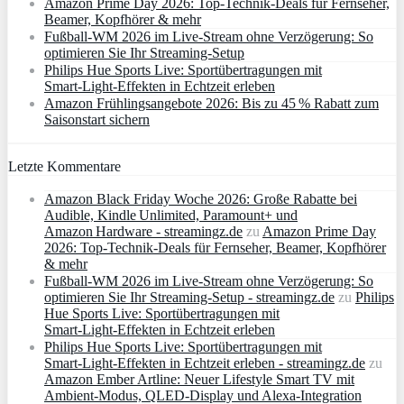
Amazon Prime Day 2026: Top-Technik-Deals für Fernseher,
Beamer, Kopfhörer & mehr
Fußball-WM 2026 im Live-Stream ohne Verzögerung: So
optimieren Sie Ihr Streaming-Setup
Philips Hue Sports Live: Sportübertragungen mit
Smart‑Light‑Effekten in Echtzeit erleben
Amazon Frühlingsangebote 2026: Bis zu 45 % Rabatt zum
Saisonstart sichern
Letzte Kommentare
Amazon Black Friday Woche 2026: Große Rabatte bei
Audible, Kindle Unlimited, Paramount+ und
Amazon Hardware - streamingz.de
zu
Amazon Prime Day
2026: Top-Technik-Deals für Fernseher, Beamer, Kopfhörer
& mehr
Fußball-WM 2026 im Live-Stream ohne Verzögerung: So
optimieren Sie Ihr Streaming-Setup - streamingz.de
zu
Philips
Hue Sports Live: Sportübertragungen mit
Smart‑Light‑Effekten in Echtzeit erleben
Philips Hue Sports Live: Sportübertragungen mit
Smart‑Light‑Effekten in Echtzeit erleben - streamingz.de
zu
Amazon Ember Artline: Neuer Lifestyle Smart TV mit
Ambient‑Modus, QLED‑Display und Alexa‑Integration