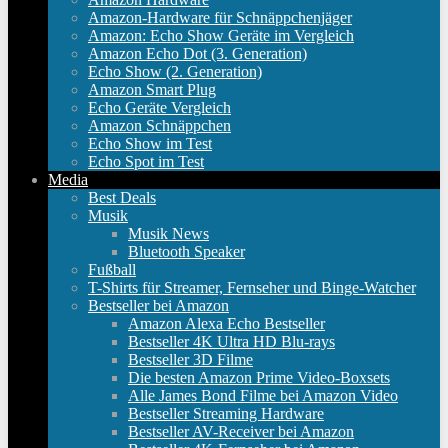
Amazon-Hardware für Schnäppchenjäger
Amazon: Echo Show Geräte im Vergleich
Amazon Echo Dot (3. Generation)
Echo Show (2. Generation)
Amazon Smart Plug
Echo Geräte Vergleich
Amazon Schnäppchen
Echo Show im Test
Echo Spot im Test
Media
Best Deals
Musik
Musik News
Bluetooth Speaker
Fußball
T-Shirts für Streamer, Fernseher und Binge-Watcher
Bestseller bei Amazon
Amazon Alexa Echo Bestseller
Bestseller 4K Ultra HD Blu-rays
Bestseller 3D Filme
Die besten Amazon Prime Video-Boxsets
Alle James Bond Filme bei Amazon Video
Bestseller Streaming Hardware
Bestseller AV-Receiver bei Amazon