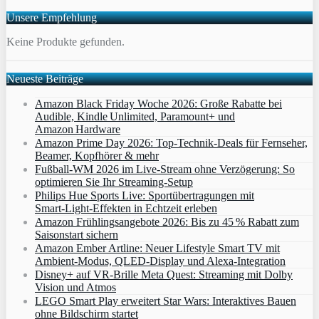
Unsere Empfehlung
Keine Produkte gefunden.
Neueste Beiträge
Amazon Black Friday Woche 2026: Große Rabatte bei
Audible, Kindle Unlimited, Paramount+ und
Amazon Hardware
Amazon Prime Day 2026: Top-Technik-Deals für Fernseher,
Beamer, Kopfhörer & mehr
Fußball-WM 2026 im Live-Stream ohne Verzögerung: So
optimieren Sie Ihr Streaming-Setup
Philips Hue Sports Live: Sportübertragungen mit
Smart‑Light‑Effekten in Echtzeit erleben
Amazon Frühlingsangebote 2026: Bis zu 45 % Rabatt zum
Saisonstart sichern
Amazon Ember Artline: Neuer Lifestyle Smart TV mit
Ambient‑Modus, QLED‑Display und Alexa‑Integration
Disney+ auf VR-Brille Meta Quest: Streaming mit Dolby
Vision und Atmos
LEGO Smart Play erweitert Star Wars: Interaktives Bauen
ohne Bildschirm startet