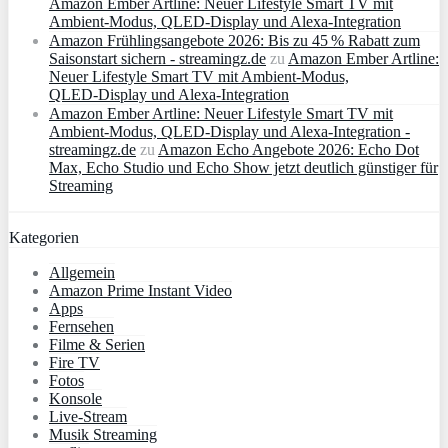
Amazon Ember Artline: Neuer Lifestyle Smart TV mit
Ambient‑Modus, QLED‑Display und Alexa‑Integration
Amazon Frühlingsangebote 2026: Bis zu 45 % Rabatt zum
Saisonstart sichern - streamingz.de
zu
Amazon Ember Artline:
Neuer Lifestyle Smart TV mit Ambient‑Modus,
QLED‑Display und Alexa‑Integration
Amazon Ember Artline: Neuer Lifestyle Smart TV mit
Ambient‑Modus, QLED‑Display und Alexa‑Integration -
streamingz.de
zu
Amazon Echo Angebote 2026: Echo Dot
Max, Echo Studio und Echo Show jetzt deutlich günstiger für
Streaming
Kategorien
Allgemein
Amazon Prime Instant Video
Apps
Fernsehen
Filme & Serien
Fire TV
Fotos
Konsole
Live-Stream
Musik Streaming