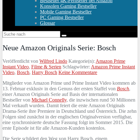
Bestseller 4K-Fernseher bei Amazon
Konsolen Gaming Bestseller
Mobile Gaming Bestseller
PC Gaming Bestseller
Glossar
Neue Amazon Originals Serie: Bosch
Veröffentlicht von
Wilfred Lindo
Kategorie(n):
Amazon Prime
Instant Video
,
Filme & Serien
Schlagwörter:
Amazon Prime Instant
Video
,
Bosch
,
Harry Bosch
Keine Kommentare
Mitglieder von Amazon Prime und Prime Instant Video kommen ab
13. Februar exklusiv in den Genuss der ersten Staffel von
Bosch
,
einer Amazon Originals Serie auf Basis der internationalen
Bestseller von
Michael Connelly
, die inzwischen rund 50 Millionen
Mal verkauft wurden. Damit feiert die erste Amazon Originals
Drama-Serie ihre Premiere in Deutschland und Österreich. Die zehn
Folgen sind zunächst in der englischen Originalversion verfügbar,
eine synchronisierte deutsche Fassung folgt im Sommer 2015. Die
erste Episode ist für alle Amazon-Kunden kostenlos.
Die Serie schildert den Weg von Harry Bosch, einem