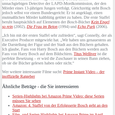
unnachgiebigen Detective der LAPD-Mordkommission, der den
Mörder eines 13-jährigen Jungen verfolgt. Gleichzeitig steht Bosch
jedoch selbst vor einem Bundesgericht: Er ist angeklagt, einen
mutmaßlichen Mörder kaltblütig getötet zu haben. Die erste Staffel
beruht hauptsächlich auf Elementen der
Bosch
-Bücher
Kein Engel
so rein
(2002),
Die Frau im Beton
(1994) und
Echo Park
(2006).
„Ich bin mit der ersten Staffel sehr zufrieden“, sagt Connelly, der als
Executive Producer mitgewirkt hat. „Wir haben uns genauestens an
die Darstellung der Figur und der Stadt aus den Büchern gehalten.
Ich glaube, Fans von Harry Bosch aus den Büchern werden auch
Fans von Harry Bosch auf dem Bildschirm.
Titus Welliver
ist die
perfekte Besetzung – er wird die Zuschauer in seinen Bann ziehen,
ob sie die Bücher gelesen haben oder nicht.“
Wer weitere interessante Filme sucht:
Prime Instant Video – der
inoffizielle Ratgeber
Ähnliche Beträge - die Sie interessieren
Serien-Highlights bei Amazon Prime Video: diese Serien
müssen Sie sehen
Amazon: 4. Staffel von der Erfolgsserie Bosch geht an den
Start
Film- und Serien Highlights bei Amazon Prime im April