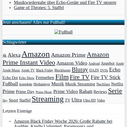
Musikwiedergabe über Echo-Geräte und Fire TV steuern
Game of Thrones: 5. Staffel
Jetzt anschauen! Alles nur Fußball!
Schlagwörter
Amazon
Amazon
Amazon Prime
Alexa
4k
Prime Instant Video
Amazon Video
Angebot
Apple
Android
Bluray
Echo
Apple Music
Apple TV
Blockbuster
DAZN
Black Friday
DVDs
Film
Fire TV
Fire TV Stick
Fernsehen
Echo Dot
Echo Show
Fußball
Musik
Musik Streaming
Netflix
Mediaplayer
Nachlass
komplette
Serie
Prime
Rabatt
Prime Video
Prime Day
Reviews
Prime Music
Streaming
Ultra
Sport
Staffel
TV
Ultra HD
Video
Sky
Letzten Einträge
Amazon Black Friday Woche 2026: Große Rabatte bei
Audible, Kindle Unlimited, Paramount+ und