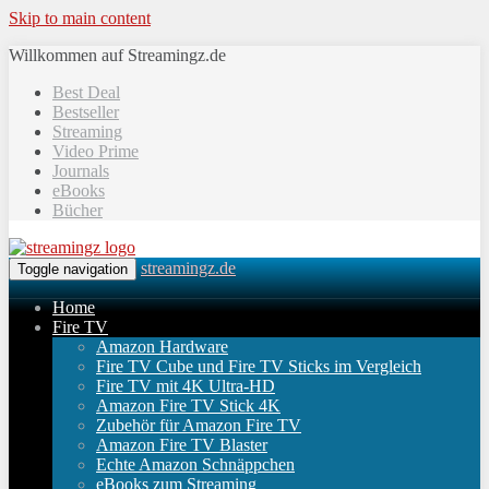
Skip to main content
Willkommen auf Streamingz.de
Best Deal
Bestseller
Streaming
Video Prime
Journals
eBooks
Bücher
streamingz.de
Toggle navigation
Home
Fire TV
Amazon Hardware
Fire TV Cube und Fire TV Sticks im Vergleich
Fire TV mit 4K Ultra-HD
Amazon Fire TV Stick 4K
Zubehör für Amazon Fire TV
Amazon Fire TV Blaster
Echte Amazon Schnäppchen
eBooks zum Streaming