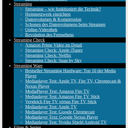
Streaming
Streaming – wie funktioniert die Technik?
Heimnetzwerk einrichten
Datenvolumen & Kompression
Schonen des Datenvolumens beim Streamen
Online-Videothek
Revolution des Fernsehens
Streaming Check
Amazon Prime Video im Detail
Streaming Check: Apple iTunes
Streaming Check: Netflix
Streaming Check: Snap by Sky
Streaming Ware
Bestseller Streaming Hardware: Top 10 der Media
Player
Mediaplayer Test: Apple TV, Fire TV, Chromecast &
Nexus Player
MediaPlayer Test: Amazon Fire TV
Mediaplayer Test: Amazon Fire TV Stick
Vergleich Fire TV versus Fire TV Stick
Mediaplayer Test: Apple TV
Mediaplayer Test: Google Chromecast
Mediaplayer Text: Google Nexus Player
Mediaplayer Test: Nvidia Shield Android TV
Filme & Serien