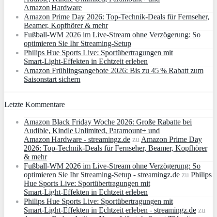
Amazon Hardware
Amazon Prime Day 2026: Top-Technik-Deals für Fernseher,
Beamer, Kopfhörer & mehr
Fußball-WM 2026 im Live-Stream ohne Verzögerung: So
optimieren Sie Ihr Streaming-Setup
Philips Hue Sports Live: Sportübertragungen mit
Smart‑Light‑Effekten in Echtzeit erleben
Amazon Frühlingsangebote 2026: Bis zu 45 % Rabatt zum
Saisonstart sichern
Letzte Kommentare
Amazon Black Friday Woche 2026: Große Rabatte bei
Audible, Kindle Unlimited, Paramount+ und
Amazon Hardware - streamingz.de
zu
Amazon Prime Day
2026: Top-Technik-Deals für Fernseher, Beamer, Kopfhörer
& mehr
Fußball-WM 2026 im Live-Stream ohne Verzögerung: So
optimieren Sie Ihr Streaming-Setup - streamingz.de
zu
Philips
Hue Sports Live: Sportübertragungen mit
Smart‑Light‑Effekten in Echtzeit erleben
Philips Hue Sports Live: Sportübertragungen mit
Smart‑Light‑Effekten in Echtzeit erleben - streamingz.de
zu