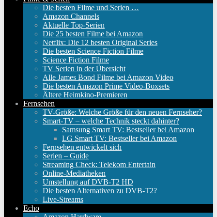
Die besten Filme und Serien …
Amazon Channels
Aktuelle Top-Serien
Die 25 besten Filme bei Amazon
Netflix: Die 12 besten Original Series
Die besten Science Fiction Filme
Science Fiction Filme
TV Serien in der Übersicht
Alle James Bond Filme bei Amazon Video
Die besten Amazon Prime Video-Boxsets
Ältere Heimkino-Premieren
Fernsehen
TV-Größe: Welche Größe für den neuen Fernseher?
Smart-TV – welche Technik steckt dahinter?
Samsung Smart TV: Bestseller bei Amazon
LG Smart TV: Bestseller bei Amazon
Fernsehen entwickelt sich
Serien – Guide
Streaming Check: Telekom Entertain
Online-Mediatheken
Umstellung auf DVB-T2 HD
Die besten Alternativen zu DVB-T2?
Live-Streams
Echo
Amazon Hardware