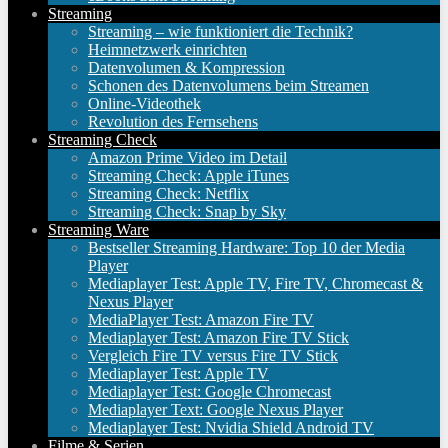
Streaming
Streaming – wie funktioniert die Technik?
Heimnetzwerk einrichten
Datenvolumen & Kompression
Schonen des Datenvolumens beim Streamen
Online-Videothek
Revolution des Fernsehens
Streaming Check
Amazon Prime Video im Detail
Streaming Check: Apple iTunes
Streaming Check: Netflix
Streaming Check: Snap by Sky
Streaming Ware
Bestseller Streaming Hardware: Top 10 der Media
Player
Mediaplayer Test: Apple TV, Fire TV, Chromecast &
Nexus Player
MediaPlayer Test: Amazon Fire TV
Mediaplayer Test: Amazon Fire TV Stick
Vergleich Fire TV versus Fire TV Stick
Mediaplayer Test: Apple TV
Mediaplayer Test: Google Chromecast
Mediaplayer Text: Google Nexus Player
Mediaplayer Test: Nvidia Shield Android TV
Filme & Serien