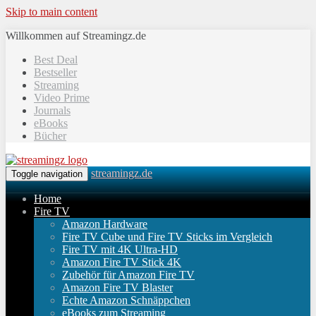
Skip to main content
Willkommen auf Streamingz.de
Best Deal
Bestseller
Streaming
Video Prime
Journals
eBooks
Bücher
streamingz.de
Toggle navigation
Home
Fire TV
Amazon Hardware
Fire TV Cube und Fire TV Sticks im Vergleich
Fire TV mit 4K Ultra-HD
Amazon Fire TV Stick 4K
Zubehör für Amazon Fire TV
Amazon Fire TV Blaster
Echte Amazon Schnäppchen
eBooks zum Streaming