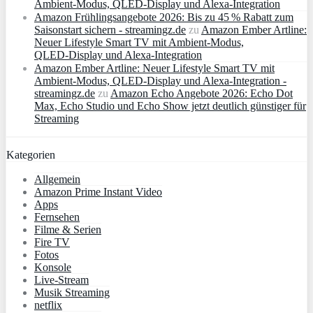
Ambient‑Modus, QLED‑Display und Alexa‑Integration
Amazon Frühlingsangebote 2026: Bis zu 45 % Rabatt zum
Saisonstart sichern - streamingz.de
zu
Amazon Ember Artline:
Neuer Lifestyle Smart TV mit Ambient‑Modus,
QLED‑Display und Alexa‑Integration
Amazon Ember Artline: Neuer Lifestyle Smart TV mit
Ambient‑Modus, QLED‑Display und Alexa‑Integration -
streamingz.de
zu
Amazon Echo Angebote 2026: Echo Dot
Max, Echo Studio und Echo Show jetzt deutlich günstiger für
Streaming
Kategorien
Allgemein
Amazon Prime Instant Video
Apps
Fernsehen
Filme & Serien
Fire TV
Fotos
Konsole
Live-Stream
Musik Streaming
netflix