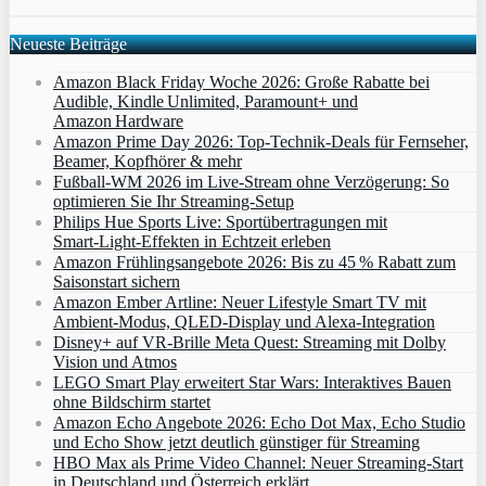
Neueste Beiträge
Amazon Black Friday Woche 2026: Große Rabatte bei
Audible, Kindle Unlimited, Paramount+ und
Amazon Hardware
Amazon Prime Day 2026: Top-Technik-Deals für Fernseher,
Beamer, Kopfhörer & mehr
Fußball-WM 2026 im Live-Stream ohne Verzögerung: So
optimieren Sie Ihr Streaming-Setup
Philips Hue Sports Live: Sportübertragungen mit
Smart‑Light‑Effekten in Echtzeit erleben
Amazon Frühlingsangebote 2026: Bis zu 45 % Rabatt zum
Saisonstart sichern
Amazon Ember Artline: Neuer Lifestyle Smart TV mit
Ambient‑Modus, QLED‑Display und Alexa‑Integration
Disney+ auf VR-Brille Meta Quest: Streaming mit Dolby
Vision und Atmos
LEGO Smart Play erweitert Star Wars: Interaktives Bauen
ohne Bildschirm startet
Amazon Echo Angebote 2026: Echo Dot Max, Echo Studio
und Echo Show jetzt deutlich günstiger für Streaming
HBO Max als Prime Video Channel: Neuer Streaming‑Start
in Deutschland und Österreich erklärt