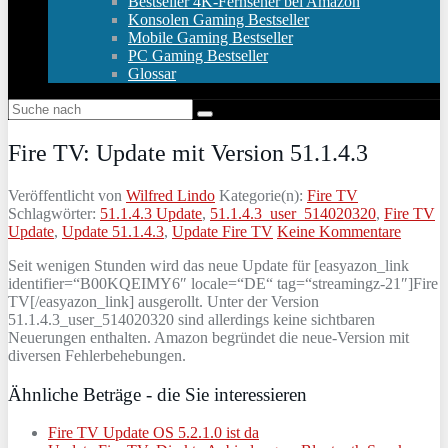
Bestseller 4K-Fernseher bei Amazon
Konsolen Gaming Bestseller
Mobile Gaming Bestseller
PC Gaming Bestseller
Glossar
Fire TV: Update mit Version 51.1.4.3
Veröffentlicht von
Wilfred Lindo
Kategorie(n):
Fire TV
Schlagwörter:
51.1.4.3 Update
,
51.1.4.3_user_514020320
,
Fire TV
Update
,
Update 51.1.4.3
,
Update Fire TV
Keine Kommentare
Seit wenigen Stunden wird das neue Update für [easyazon_link
identifier=“B00KQEIMY6″ locale=“DE“ tag=“streamingz-21″]Fire
TV[/easyazon_link] ausgerollt. Unter der Version
51.1.4.3_user_514020320 sind allerdings keine sichtbaren
Neuerungen enthalten. Amazon begründet die neue-Version mit
diversen Fehlerbehebungen.
Ähnliche Beträge - die Sie interessieren
Fire TV Update OS 5.2.1.0 ist da