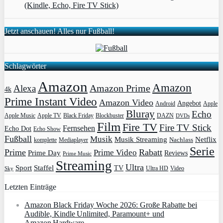
(Kindle, Echo, Fire TV Stick)
Jetzt anschauen! Alles nur Fußball!
Schlagwörter
Amazon
Amazon
Amazon Prime
Alexa
4k
Prime Instant Video
Amazon Video
Angebot
Apple
Android
Bluray
Echo
Apple Music
Apple TV
Blockbuster
DAZN
Black Friday
DVDs
Film
Fire TV
Fire TV Stick
Fernsehen
Echo Dot
Echo Show
Fußball
Musik
Musik Streaming
Netflix
Mediaplayer
Nachlass
komplette
Serie
Prime
Rabatt
Prime Video
Prime Day
Reviews
Prime Music
Streaming
Ultra
Sport
Staffel
TV
Ultra HD
Video
Sky
Letzten Einträge
Amazon Black Friday Woche 2026: Große Rabatte bei
Audible, Kindle Unlimited, Paramount+ und
Amazon Hardware