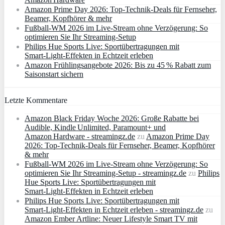
Amazon Prime Day 2026: Top-Technik-Deals für Fernseher,
Beamer, Kopfhörer & mehr
Fußball-WM 2026 im Live-Stream ohne Verzögerung: So
optimieren Sie Ihr Streaming-Setup
Philips Hue Sports Live: Sportübertragungen mit
Smart‑Light‑Effekten in Echtzeit erleben
Amazon Frühlingsangebote 2026: Bis zu 45 % Rabatt zum
Saisonstart sichern
Letzte Kommentare
Amazon Black Friday Woche 2026: Große Rabatte bei
Audible, Kindle Unlimited, Paramount+ und
Amazon Hardware - streamingz.de
zu
Amazon Prime Day
2026: Top-Technik-Deals für Fernseher, Beamer, Kopfhörer
& mehr
Fußball-WM 2026 im Live-Stream ohne Verzögerung: So
optimieren Sie Ihr Streaming-Setup - streamingz.de
zu
Philips
Hue Sports Live: Sportübertragungen mit
Smart‑Light‑Effekten in Echtzeit erleben
Philips Hue Sports Live: Sportübertragungen mit
Smart‑Light‑Effekten in Echtzeit erleben - streamingz.de
zu
Amazon Ember Artline: Neuer Lifestyle Smart TV mit