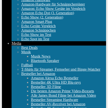
Amazon-Hardware für Schnäppchenjäger
Amazon: Echo Show Geräte im Vergleich
Amazon Echo Dot (3. Generation)
Echo Show (2. Generation)
Amazon Smart Plug
Echo Geräte Vergleich
Amazon Schnäppchen
Echo Show im Test
Echo Spot im Test
Media
Best Deals
Musik
Musik News
Bluetooth Speaker
Fußball
T-Shirts für Streamer, Fernseher und Binge-Watcher
Bestseller bei Amazon
Amazon Alexa Echo Bestseller
Bestseller 4K Ultra HD Blu-rays
Bestseller 3D Filme
Die besten Amazon Prime Video-Boxsets
Alle James Bond Filme bei Amazon Video
Bestseller Streaming Hardware
Bestseller AV-Receiver bei Amazon