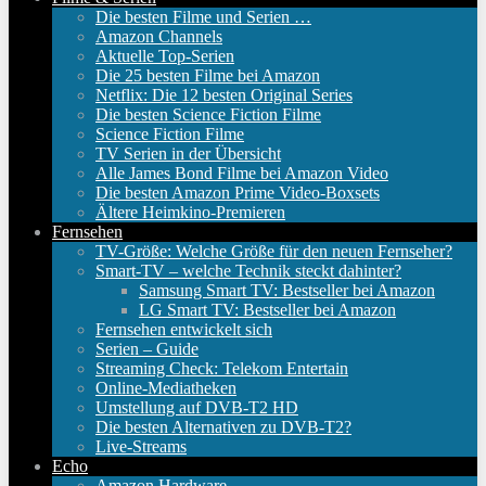
Die besten Filme und Serien …
Amazon Channels
Aktuelle Top-Serien
Die 25 besten Filme bei Amazon
Netflix: Die 12 besten Original Series
Die besten Science Fiction Filme
Science Fiction Filme
TV Serien in der Übersicht
Alle James Bond Filme bei Amazon Video
Die besten Amazon Prime Video-Boxsets
Ältere Heimkino-Premieren
Fernsehen
TV-Größe: Welche Größe für den neuen Fernseher?
Smart-TV – welche Technik steckt dahinter?
Samsung Smart TV: Bestseller bei Amazon
LG Smart TV: Bestseller bei Amazon
Fernsehen entwickelt sich
Serien – Guide
Streaming Check: Telekom Entertain
Online-Mediatheken
Umstellung auf DVB-T2 HD
Die besten Alternativen zu DVB-T2?
Live-Streams
Echo
Amazon Hardware