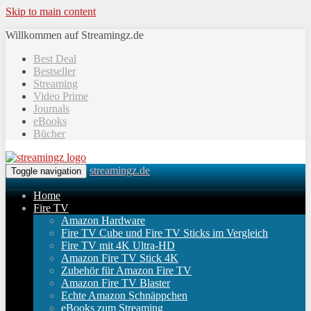
Skip to main content
Willkommen auf Streamingz.de
Best Deal
Bestseller
Streaming
Video Prime
Journals
eBooks
Bücher
streamingz.de
Toggle navigation
Home
Fire TV
Amazon Hardware
Fire TV Cube und Fire TV Sticks im Vergleich
Fire TV mit 4K Ultra-HD
Amazon Fire TV Stick 4K
Zubehör für Amazon Fire TV
Amazon Fire TV Blaster
Echte Amazon Schnäppchen
eBooks zum Streaming