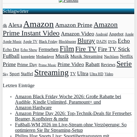
Schlagwörter
Amazon
Amazon
Amazon Prime
Alexa
4k
Prime Instant Video
Amazon Video
Angebot
Apple
Android
Bluray
Echo
Apple Music
Apple TV
Blockbuster
DAZN
Black Friday
DVDs
Film
Fire TV
Fire TV Stick
Fernsehen
Echo Dot
Echo Show
Fußball
Musik
Musik Streaming
Netflix
Mediaplayer
Nachlass
komplette
Serie
Prime
Rabatt
Prime Video
Prime Day
Reviews
Prime Music
Streaming
Ultra
Sport
Staffel
TV
Ultra HD
Video
Sky
Letzten Einträge
Amazon Black Friday Woche 2026: Große Rabatte bei
Audible, Kindle Unlimited, Paramount+ und
Amazon Hardware
Amazon Prime Day 2026: Top-Technik-Deals für Fernseher,
Beamer, Kopfhörer & mehr
Fußball-WM 2026 im Live-Stream ohne Verzögerung: So
optimieren Sie Ihr Streaming-Setup
Philips Hue Sports Live: Sportübertragungen mit