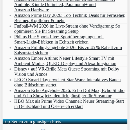
Audible, Kindle Unlimited, Paramount+ und
Amazon Hardware
Amazon Prime Day 2026: Top-Technik-Deals für Fernseher,
Beamer, Kopfhörer & mehr
Fußball-WM 2026 im Live-Stream ohne Verzögerung: So
optimieren Sie Ihr Streaming-Setup
Philips Hue Sports Live: Sportübertragungen mit
Smart‑Light‑Effekten in Echtzeit erleben
Amazon Frühlingsangebote 2026: Bis zu 45 % Rabatt zum
Saisonstart sichern
Amazon Ember Artline: Neuer Lifestyle Smart TV mit
Ambient‑Modus, QLED‑Display und Alexa‑Integration
Disney+ auf VR-Brille Meta Quest: Streaming mit Dolby
Vision und Atmos
LEGO Smart Play erweitert Star Wars: Interaktives Bauen
ohne Bildschirm startet
Amazon Echo Angebote 2026: Echo Dot Max, Echo Studio
und Echo Show jetzt deutlich günstiger für Streaming
HBO Max als Prime Video Channel: Neuer Streaming‑Start
in Deutschland und Österreich erklärt
Top-Serien zum günstigen Preis