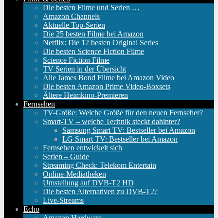
Die besten Filme und Serien …
Amazon Channels
Aktuelle Top-Serien
Die 25 besten Filme bei Amazon
Netflix: Die 12 besten Original Series
Die besten Science Fiction Filme
Science Fiction Filme
TV Serien in der Übersicht
Alle James Bond Filme bei Amazon Video
Die besten Amazon Prime Video-Boxsets
Ältere Heimkino-Premieren
Fernsehen
TV-Größe: Welche Größe für den neuen Fernseher?
Smart-TV – welche Technik steckt dahinter?
Samsung Smart TV: Bestseller bei Amazon
LG Smart TV: Bestseller bei Amazon
Fernsehen entwickelt sich
Serien – Guide
Streaming Check: Telekom Entertain
Online-Mediatheken
Umstellung auf DVB-T2 HD
Die besten Alternativen zu DVB-T2?
Live-Streams
Echo
Amazon Hardware