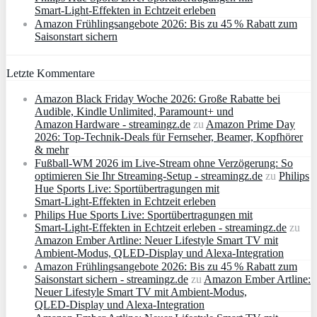
Smart‑Light‑Effekten in Echtzeit erleben
Amazon Frühlingsangebote 2026: Bis zu 45 % Rabatt zum
Saisonstart sichern
Letzte Kommentare
Amazon Black Friday Woche 2026: Große Rabatte bei
Audible, Kindle Unlimited, Paramount+ und
Amazon Hardware - streamingz.de
zu
Amazon Prime Day
2026: Top-Technik-Deals für Fernseher, Beamer, Kopfhörer
& mehr
Fußball-WM 2026 im Live-Stream ohne Verzögerung: So
optimieren Sie Ihr Streaming-Setup - streamingz.de
zu
Philips
Hue Sports Live: Sportübertragungen mit
Smart‑Light‑Effekten in Echtzeit erleben
Philips Hue Sports Live: Sportübertragungen mit
Smart‑Light‑Effekten in Echtzeit erleben - streamingz.de
zu
Amazon Ember Artline: Neuer Lifestyle Smart TV mit
Ambient‑Modus, QLED‑Display und Alexa‑Integration
Amazon Frühlingsangebote 2026: Bis zu 45 % Rabatt zum
Saisonstart sichern - streamingz.de
zu
Amazon Ember Artline:
Neuer Lifestyle Smart TV mit Ambient‑Modus,
QLED‑Display und Alexa‑Integration