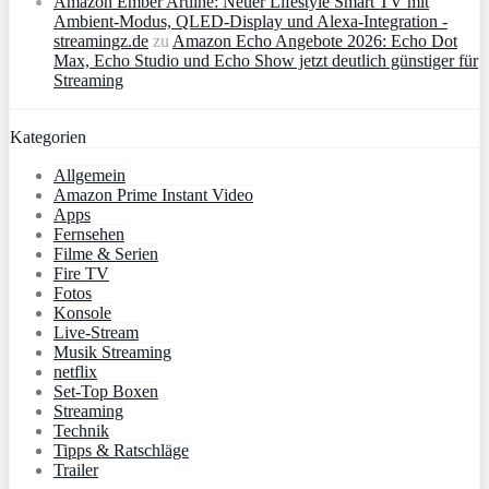
Amazon Ember Artline: Neuer Lifestyle Smart TV mit
Ambient‑Modus, QLED‑Display und Alexa‑Integration -
streamingz.de
zu
Amazon Echo Angebote 2026: Echo Dot
Max, Echo Studio und Echo Show jetzt deutlich günstiger für
Streaming
Kategorien
Allgemein
Amazon Prime Instant Video
Apps
Fernsehen
Filme & Serien
Fire TV
Fotos
Konsole
Live-Stream
Musik Streaming
netflix
Set-Top Boxen
Streaming
Technik
Tipps & Ratschläge
Trailer