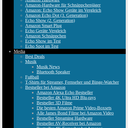
Amazon-Hardware für Schnäppchenjäger
Amazon: Echo Show Geräte im Vergleich
Amazon Echo Dot (3. Generation)
Echo Show (2. Generation)
Amazon Smart Plug
Echo Geräte Vergleich
Amazon Schnäppchen
Echo Show im Test
Echo Spot im Test
Media
Best Deals
Musik
Musik News
Bluetooth Speaker
Fußball
T-Shirts für Streamer, Fernseher und Binge-Watcher
Bestseller bei Amazon
Amazon Alexa Echo Bestseller
Bestseller 4K Ultra HD Blu-rays
Bestseller 3D Filme
Die besten Amazon Prime Video-Boxsets
Alle James Bond Filme bei Amazon Video
Bestseller Streaming Hardware
Bestseller AV-Receiver bei Amazon