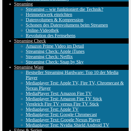
Streaming
Streaming – wie funktioniert die Technik?
Heimnetzwerk einrichten
Datenvolumen & Kompression
Schonen des Datenvolumens beim Streamen
Online-Videothek
Revolution des Fernsehens
Streaming Check
Amazon Prime Video im Detail
Streaming Check: Apple iTunes
Streaming Check: Netflix
Streaming Check: Snap by Sky
Streaming Ware
Bestseller Streaming Hardware: Top 10 der Media
Player
Mediaplayer Test: Apple TV, Fire TV, Chromecast &
Nexus Player
MediaPlayer Test: Amazon Fire TV
Mediaplayer Test: Amazon Fire TV Stick
Vergleich Fire TV versus Fire TV Stick
Mediaplayer Test: Apple TV
Mediaplayer Test: Google Chromecast
Mediaplayer Text: Google Nexus Player
Mediaplayer Test: Nvidia Shield Android TV
Filme & Serien