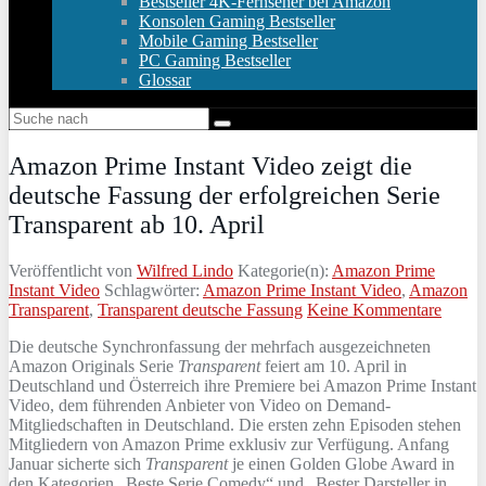
Bestseller 4K-Fernseher bei Amazon
Konsolen Gaming Bestseller
Mobile Gaming Bestseller
PC Gaming Bestseller
Glossar
Amazon Prime Instant Video zeigt die
deutsche Fassung der erfolgreichen Serie
Transparent ab 10. April
Veröffentlicht von
Wilfred Lindo
Kategorie(n):
Amazon Prime
Instant Video
Schlagwörter:
Amazon Prime Instant Video
,
Amazon
Transparent
,
Transparent deutsche Fassung
Keine Kommentare
Die deutsche Synchronfassung der mehrfach ausgezeichneten
Amazon Originals Serie
Transparent
feiert am 10. April in
Deutschland und Österreich ihre Premiere bei Amazon Prime Instant
Video, dem führenden Anbieter von Video on Demand-
Mitgliedschaften in Deutschland. Die ersten zehn Episoden stehen
Mitgliedern von Amazon Prime exklusiv zur Verfügung. Anfang
Januar sicherte sich
Transparent
je einen Golden Globe Award in
den Kategorien „Beste Serie Comedy“ und „Bester Darsteller in