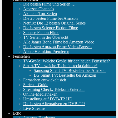
Die besten Filme und Serien …
Amazon Channels
Aktuelle Top-Serien
Die 25 besten Filme bei Amazon
Netflix: Die 12 besten Original Series
Die besten Science Fiction Filme
Science Fiction Filme
TV Serien in der Übersicht
Alle James Bond Filme bei Amazon Video
Die besten Amazon Prime Video-Boxsets
Ältere Heimkino-Premieren
Fernsehen
TV-Größe: Welche Größe für den neuen Fernseher?
Smart-TV – welche Technik steckt dahinter?
Samsung Smart TV: Bestseller bei Amazon
LG Smart TV: Bestseller bei Amazon
Fernsehen entwickelt sich
Serien – Guide
Streaming Check: Telekom Entertain
Online-Mediatheken
Umstellung auf DVB-T2 HD
Die besten Alternativen zu DVB-T2?
Live-Streams
Echo
Amazon Hardware