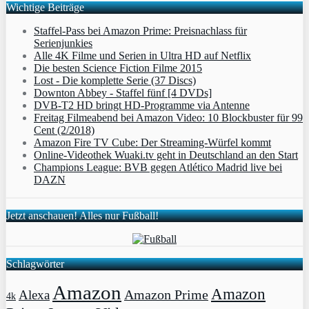
Wichtige Beiträge
Staffel-Pass bei Amazon Prime: Preisnachlass für
Serienjunkies
Alle 4K Filme und Serien in Ultra HD auf Netflix
Die besten Science Fiction Filme 2015
Lost - Die komplette Serie (37 Discs)
Downton Abbey - Staffel fünf [4 DVDs]
DVB-T2 HD bringt HD-Programme via Antenne
Freitag Filmeabend bei Amazon Video: 10 Blockbuster für 99
Cent (2/2018)
Amazon Fire TV Cube: Der Streaming-Würfel kommt
Online-Videothek Wuaki.tv geht in Deutschland an den Start
Champions League: BVB gegen Atlético Madrid live bei
DAZN
Jetzt anschauen! Alles nur Fußball!
Schlagwörter
Amazon
Amazon
Amazon Prime
Alexa
4k