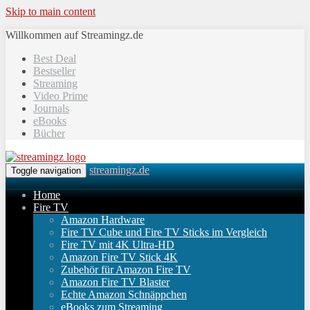
Skip to main content
Willkommen auf Streamingz.de
Best Deal
Bestseller
Streaming
Video Prime
Journals
eBooks
Bücher
streamingz.de
Toggle navigation
Home
Fire TV
Amazon Hardware
Fire TV Cube und Fire TV Sticks im Vergleich
Fire TV mit 4K Ultra-HD
Amazon Fire TV Stick 4K
Zubehör für Amazon Fire TV
Amazon Fire TV Blaster
Echte Amazon Schnäppchen
eBooks zum Streaming