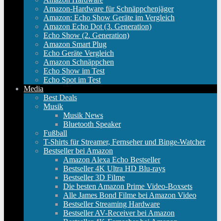
Amazon-Hardware für Schnäppchenjäger
Amazon: Echo Show Geräte im Vergleich
Amazon Echo Dot (3. Generation)
Echo Show (2. Generation)
Amazon Smart Plug
Echo Geräte Vergleich
Amazon Schnäppchen
Echo Show im Test
Echo Spot im Test
Media
Best Deals
Musik
Musik News
Bluetooth Speaker
Fußball
T-Shirts für Streamer, Fernseher und Binge-Watcher
Bestseller bei Amazon
Amazon Alexa Echo Bestseller
Bestseller 4K Ultra HD Blu-rays
Bestseller 3D Filme
Die besten Amazon Prime Video-Boxsets
Alle James Bond Filme bei Amazon Video
Bestseller Streaming Hardware
Bestseller AV-Receiver bei Amazon