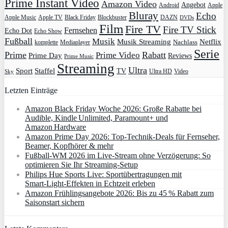
Prime Instant Video
Amazon Video
Angebot
Apple
Android
Bluray
Echo
Apple Music
Apple TV
Blockbuster
DAZN
Black Friday
DVDs
Film
Fire TV
Fire TV Stick
Fernsehen
Echo Dot
Echo Show
Fußball
Musik
Musik Streaming
Netflix
Mediaplayer
Nachlass
komplette
Serie
Prime
Rabatt
Prime Video
Prime Day
Reviews
Prime Music
Streaming
Ultra
Sport
Staffel
TV
Ultra HD
Video
Sky
Letzten Einträge
Amazon Black Friday Woche 2026: Große Rabatte bei
Audible, Kindle Unlimited, Paramount+ und
Amazon Hardware
Amazon Prime Day 2026: Top-Technik-Deals für Fernseher,
Beamer, Kopfhörer & mehr
Fußball-WM 2026 im Live-Stream ohne Verzögerung: So
optimieren Sie Ihr Streaming-Setup
Philips Hue Sports Live: Sportübertragungen mit
Smart‑Light‑Effekten in Echtzeit erleben
Amazon Frühlingsangebote 2026: Bis zu 45 % Rabatt zum
Saisonstart sichern