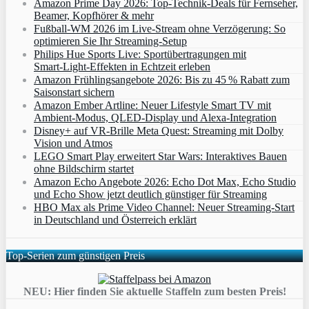
Amazon Prime Day 2026: Top-Technik-Deals für Fernseher,
Beamer, Kopfhörer & mehr
Fußball-WM 2026 im Live-Stream ohne Verzögerung: So
optimieren Sie Ihr Streaming-Setup
Philips Hue Sports Live: Sportübertragungen mit
Smart‑Light‑Effekten in Echtzeit erleben
Amazon Frühlingsangebote 2026: Bis zu 45 % Rabatt zum
Saisonstart sichern
Amazon Ember Artline: Neuer Lifestyle Smart TV mit
Ambient‑Modus, QLED‑Display und Alexa‑Integration
Disney+ auf VR-Brille Meta Quest: Streaming mit Dolby
Vision und Atmos
LEGO Smart Play erweitert Star Wars: Interaktives Bauen
ohne Bildschirm startet
Amazon Echo Angebote 2026: Echo Dot Max, Echo Studio
und Echo Show jetzt deutlich günstiger für Streaming
HBO Max als Prime Video Channel: Neuer Streaming‑Start
in Deutschland und Österreich erklärt
Top-Serien zum günstigen Preis
NEU: Hier finden Sie aktuelle Staffeln zum besten Preis!