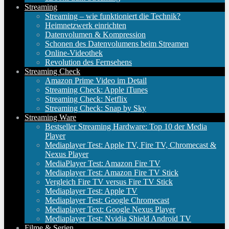
Streaming
Streaming – wie funktioniert die Technik?
Heimnetzwerk einrichten
Datenvolumen & Kompression
Schonen des Datenvolumens beim Streamen
Online-Videothek
Revolution des Fernsehens
Streaming Check
Amazon Prime Video im Detail
Streaming Check: Apple iTunes
Streaming Check: Netflix
Streaming Check: Snap by Sky
Streaming Ware
Bestseller Streaming Hardware: Top 10 der Media
Player
Mediaplayer Test: Apple TV, Fire TV, Chromecast &
Nexus Player
MediaPlayer Test: Amazon Fire TV
Mediaplayer Test: Amazon Fire TV Stick
Vergleich Fire TV versus Fire TV Stick
Mediaplayer Test: Apple TV
Mediaplayer Test: Google Chromecast
Mediaplayer Text: Google Nexus Player
Mediaplayer Test: Nvidia Shield Android TV
Filme & Serien