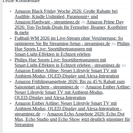
Letzte Kommentare
Amazon Black Friday Woche 2026: Große Rabatte bei
Audible, Kindle Unlimited, Paramount+ und
Amazon Hardware - streamingz.de
zu
Amazon Prime Day
2026: Top-Technik-Deals für Fernseher, Beamer, Kopfhörer
& mehr
Fußball-WM 2026 im Live-Stream ohne Verzögerung: So
optimieren Sie Ihr Streaming-Setup - streamingz.de
zu
Philips
Hue Sports Live: Sportübertragungen mit
Smart‑Light‑Effekten in Echtzeit erleben
Philips Hue Sports Live: Sportübertragungen mit
Smart‑Light‑Effekten in Echtzeit erleben - streamingz.de
zu
Amazon Ember Artline: Neuer Lifestyle Smart TV mit
Ambient‑Modus, QLED‑Display und Alexa‑Integration
Amazon Frühlingsangebote 2026: Bis zu 45 % Rabatt zum
Saisonstart sichern - streamingz.de
zu
Amazon Ember Artline:
Neuer Lifestyle Smart TV mit Ambient‑Modus,
QLED‑Display und Alexa‑Integration
Amazon Ember Artline: Neuer Lifestyle Smart TV mit
Ambient‑Modus, QLED‑Display und Alexa‑Integration -
streamingz.de
zu
Amazon Echo Angebote 2026: Echo Dot
Max, Echo Studio und Echo Show jetzt deutlich günstiger für
Streaming