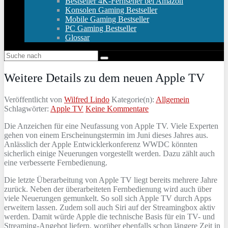
Bestseller 4K-Fernseher bei Amazon
Konsolen Gaming Bestseller
Mobile Gaming Bestseller
PC Gaming Bestseller
Glossar
Weitere Details zu dem neuen Apple TV
Veröffentlicht von
Wilfred Lindo
Kategorie(n):
Allgemein
Schlagwörter:
Apple TV
Keine Kommentare
Die Anzeichen für eine Neufassung von Apple TV. Viele Experten
gehen von einem Erscheinungstermin im Juni dieses Jahres aus.
Anlässlich der Apple Entwicklerkonferenz WWDC könnten
sicherlich einige Neuerungen vorgestellt werden. Dazu zählt auch
eine verbesserte Fernbedienung.
Die letzte Überarbeitung von Apple TV liegt bereits mehrere Jahre
zurück. Neben der überarbeiteten Fernbedienung wird auch über
viele Neuerungen gemunkelt. So soll sich Apple TV durch Apps
erweitern lassen. Zudem soll auch Siri auf der Streamingbox aktiv
werden. Damit würde Apple die technische Basis für ein TV- und
Streaming-Angebot liefern, worüber ebenfalls schon längere Zeit in