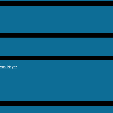
r
xus Player