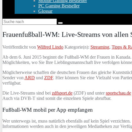
Mobile Gaming Bestseller
PC Gaming Bestseller
Glossar
Frauenfußball-WM: Live-Streams von allen 
Veröffentlicht von
Wilfred Lindo
Kategorie(n):
Streaming
,
Tipps & Ra
Ab dem 6. Juni 2015 beginnt die Fußball-WM der Frauen in Kanada. 
Möglichkeiten, wo Sie Ihre Lieblingsmannschaft live verfolgen könn
Möglicherweise schaffen die deutschen Frauen das gleiche Kunststück 
Sender von
ARD
und
ZDF
. Hier können Sie eine Vielzahl von Parti
verfügbar.
Die Live-Streams sind bei
zdfsport.de
(ZDF) und unter
sportschau.de
Auch via DVB-T sind somit die einzelnen Spiele abrufbar.
Fußball-WM mobil per App empfangen
Wer unterwegs ist, muss natürlich ebenfalls auf kein Spiel verzicht
Informationen werden auch in den jeweiligen Mediatheken zur Verfügung