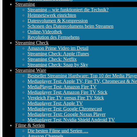
Streaming
Streaming – wie funktioniert die Technik?
Heimnetzwerk einrichten
Datenvolumen & Kompression
Schonen des Datenvolumens beim Streamen
Online-Videothek
Revolution des Fernsehens
Streaming Check
Amazon Prime Video im Detail
Streaming Check: Apple iTunes
Streaming Check: Netflix
Streaming Check: Snap by Sky
Streaming Ware
Bestseller Streaming Hardware: Top 10 der Media Playe
Mediaplayer Test: Apple TV, Fire TV, Chromecast & Ne
MediaPlayer Test: Amazon Fire TV
Mediaplayer Test: Amazon Fire TV Stick
Vergleich Fire TV versus Fire TV Stick
Mediaplayer Test: Apple TV
Mediaplayer Test: Google Chromecast
Mediaplayer Text: Google Nexus Player
Mediaplayer Test: Nvidia Shield Android TV
Filme & Serien
Die besten Filme und Serien …
Amazon Channels