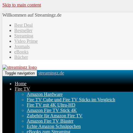
Skip to main content
Willkommen auf Streamingz.de
Best Deal
Bestseller
Streaming
Video Prime
Journals
eBooks
Bücher
streamingz.de
Toggle navigation
Home
Fire TV
Amazon Hardware
Fire TV Cube und Fire TV Sticks im Vergleich
Fire TV mit 4K Ultra-HD
Amazon Fire TV Stick 4K
Zubehör für Amazon Fire TV
Amazon Fire TV Blaster
Echte Amazon Schnäppchen
eBooks zum Streaming