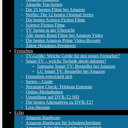
Aktuelle Top-Serien
Die 25 besten Filme bei Amazon
Netflix: Die 12 besten Original Series
Die besten Science Fiction Filme
Science Fiction Filme
TV Serien in der Übersicht
Alle James Bond Filme bei Amazon Video
Die besten Amazon Prime Video-Boxsets
Ältere Heimkino-Premieren
Fernsehen
TV-Größe: Welche Größe für den neuen Fernseher?
Smart-TV – welche Technik steckt dahinter?
Samsung Smart TV: Bestseller bei Amazon
LG Smart TV: Bestseller bei Amazon
Fernsehen entwickelt sich
Serien – Guide
Streaming Check: Telekom Entertain
Online-Mediatheken
Umstellung auf DVB-T2 HD
Die besten Alternativen zu DVB-T2?
Live-Streams
Echo
Amazon Hardware
Amazon-Hardware für Schnäppchenjäger
Amazon: Echo Show Geräte im Vergleich