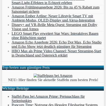
Smart‑Light‑Effekten in Echtzeit erleben
Amazon Frühlingsangebote 2026: Bis zu 45 % Rabatt zum
Saisonstart sichern
Amazon Ember Artline: Neuer Lifestyle Smart TV mit
Ambient‑Modus, QLED‑Display und Alexa‑Integration
Disney+ auf VR-Brille Meta Quest: Streaming mit Dolby
Vision und Atmos
LEGO Smart Play erweitert Star Wars: Interaktives Bauen
ohne Bildschirm startet
Amazon Echo Angebote 2026: Echo Dot Max, Echo Studio
und Echo Show jetzt deutlich günstiger für Streaming
HBO Max als Prime Video Channel: Neuer Streaming‑Start
in Deutschland und Österreich erklärt
Top-Serien zum günstigen Preis
NEU: Hier finden Sie aktuelle Staffeln zum besten Preis!
Wichtige Beiträge
Staffel-Pass bei Amazon Prime: Preisnachlass für
Serienjunkies
Popcorn Time: Nutzung des illegalen Filesharing Systems