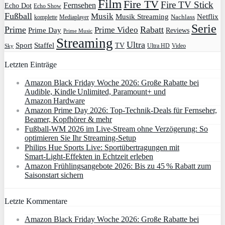
Film
Fire TV
Fire TV Stick
Fernsehen
Echo Dot
Echo Show
Fußball
Musik
Musik Streaming
Netflix
Mediaplayer
Nachlass
komplette
Serie
Prime
Rabatt
Prime Video
Prime Day
Reviews
Prime Music
Streaming
Ultra
Sport
Staffel
TV
Ultra HD
Video
Sky
Letzten Einträge
Amazon Black Friday Woche 2026: Große Rabatte bei
Audible, Kindle Unlimited, Paramount+ und
Amazon Hardware
Amazon Prime Day 2026: Top-Technik-Deals für Fernseher,
Beamer, Kopfhörer & mehr
Fußball-WM 2026 im Live-Stream ohne Verzögerung: So
optimieren Sie Ihr Streaming-Setup
Philips Hue Sports Live: Sportübertragungen mit
Smart‑Light‑Effekten in Echtzeit erleben
Amazon Frühlingsangebote 2026: Bis zu 45 % Rabatt zum
Saisonstart sichern
Letzte Kommentare
Amazon Black Friday Woche 2026: Große Rabatte bei