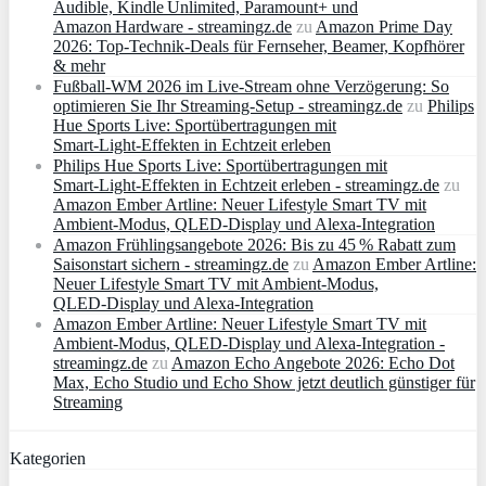
Audible, Kindle Unlimited, Paramount+ und
Amazon Hardware - streamingz.de
zu
Amazon Prime Day
2026: Top-Technik-Deals für Fernseher, Beamer, Kopfhörer
& mehr
Fußball-WM 2026 im Live-Stream ohne Verzögerung: So
optimieren Sie Ihr Streaming-Setup - streamingz.de
zu
Philips
Hue Sports Live: Sportübertragungen mit
Smart‑Light‑Effekten in Echtzeit erleben
Philips Hue Sports Live: Sportübertragungen mit
Smart‑Light‑Effekten in Echtzeit erleben - streamingz.de
zu
Amazon Ember Artline: Neuer Lifestyle Smart TV mit
Ambient‑Modus, QLED‑Display und Alexa‑Integration
Amazon Frühlingsangebote 2026: Bis zu 45 % Rabatt zum
Saisonstart sichern - streamingz.de
zu
Amazon Ember Artline:
Neuer Lifestyle Smart TV mit Ambient‑Modus,
QLED‑Display und Alexa‑Integration
Amazon Ember Artline: Neuer Lifestyle Smart TV mit
Ambient‑Modus, QLED‑Display und Alexa‑Integration -
streamingz.de
zu
Amazon Echo Angebote 2026: Echo Dot
Max, Echo Studio und Echo Show jetzt deutlich günstiger für
Streaming
Kategorien