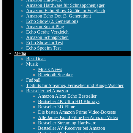
Amazon-Hardware für Schnäppchenjäger
Amazon: Echo Show Geräte im Vergleich
Amazon Echo Dot (3. Generation)
Echo Show (2. Generation)
Amazon Smart Plug
Echo Geräte Vergleich
Amazon Schnäppchen
Echo Show im Test
Echo Spot im Test
Media
Best Deals
Musik
Musik News
Bluetooth Speaker
Fußball
T-Shirts für Streamer, Fernseher und Binge-Watcher
Bestseller bei Amazon
Amazon Alexa Echo Bestseller
Bestseller 4K Ultra HD Blu-rays
Bestseller 3D Filme
Die besten Amazon Prime Video-Boxsets
Alle James Bond Filme bei Amazon Video
Bestseller Streaming Hardware
Bestseller AV-Receiver bei Amazon