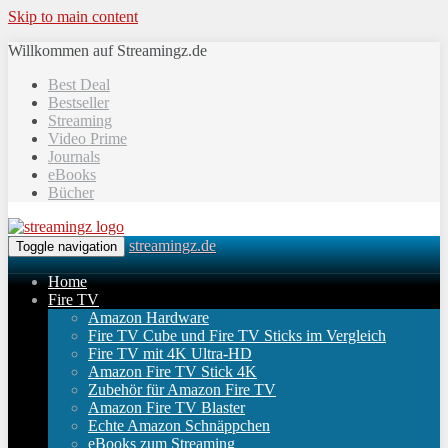
Skip to main content
Willkommen auf Streamingz.de
Best Deal
Bestseller
Streaming
Video Prime
Journals
eBooks
Bücher
streamingz.de
Toggle navigation
Home
Fire TV
Amazon Hardware
Fire TV Cube und Fire TV Sticks im Vergleich
Fire TV mit 4K Ultra-HD
Amazon Fire TV Stick 4K
Zubehör für Amazon Fire TV
Amazon Fire TV Blaster
Echte Amazon Schnäppchen
eBooks zum Streaming