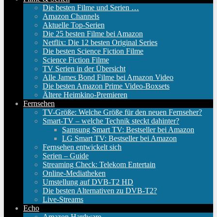
Die besten Filme und Serien …
Amazon Channels
Aktuelle Top-Serien
Die 25 besten Filme bei Amazon
Netflix: Die 12 besten Original Series
Die besten Science Fiction Filme
Science Fiction Filme
TV Serien in der Übersicht
Alle James Bond Filme bei Amazon Video
Die besten Amazon Prime Video-Boxsets
Ältere Heimkino-Premieren
Fernsehen
TV-Größe: Welche Größe für den neuen Fernseher?
Smart-TV – welche Technik steckt dahinter?
Samsung Smart TV: Bestseller bei Amazon
LG Smart TV: Bestseller bei Amazon
Fernsehen entwickelt sich
Serien – Guide
Streaming Check: Telekom Entertain
Online-Mediatheken
Umstellung auf DVB-T2 HD
Die besten Alternativen zu DVB-T2?
Live-Streams
Echo
Amazon Hardware