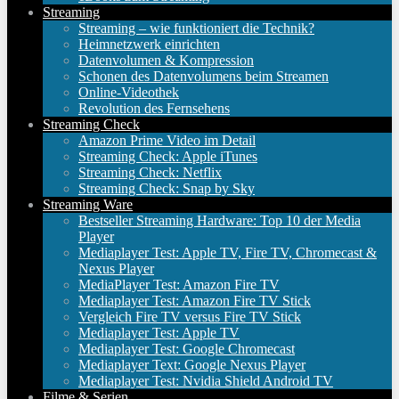
Streaming
Streaming – wie funktioniert die Technik?
Heimnetzwerk einrichten
Datenvolumen & Kompression
Schonen des Datenvolumens beim Streamen
Online-Videothek
Revolution des Fernsehens
Streaming Check
Amazon Prime Video im Detail
Streaming Check: Apple iTunes
Streaming Check: Netflix
Streaming Check: Snap by Sky
Streaming Ware
Bestseller Streaming Hardware: Top 10 der Media
Player
Mediaplayer Test: Apple TV, Fire TV, Chromecast &
Nexus Player
MediaPlayer Test: Amazon Fire TV
Mediaplayer Test: Amazon Fire TV Stick
Vergleich Fire TV versus Fire TV Stick
Mediaplayer Test: Apple TV
Mediaplayer Test: Google Chromecast
Mediaplayer Text: Google Nexus Player
Mediaplayer Test: Nvidia Shield Android TV
Filme & Serien