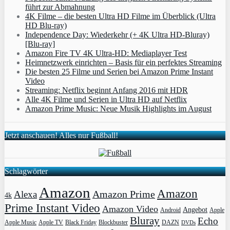
führt zur Abmahnung
4K Filme – die besten Ultra HD Filme im Überblick (Ultra
HD Blu-ray)
Independence Day: Wiederkehr (+ 4K Ultra HD-Bluray)
[Blu-ray]
Amazon Fire TV 4K Ultra-HD: Mediaplayer Test
Heimnetzwerk einrichten – Basis für ein perfektes Streaming
Die besten 25 Filme und Serien bei Amazon Prime Instant
Video
Streaming: Netflix beginnt Anfang 2016 mit HDR
Alle 4K Filme und Serien in Ultra HD auf Netflix
Amazon Prime Music: Neue Musik Highlights im August
Jetzt anschauen! Alles nur Fußball!
Schlagwörter
Amazon
Amazon
Amazon Prime
Alexa
4k
Prime Instant Video
Amazon Video
Angebot
Apple
Android
Bluray
Echo
Apple Music
Apple TV
Blockbuster
DAZN
Black Friday
DVDs