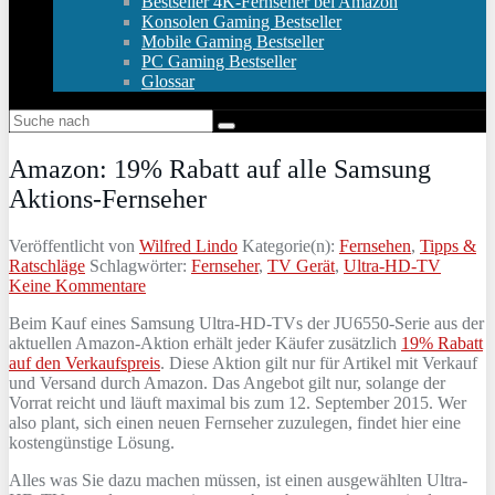
Bestseller 4K-Fernseher bei Amazon
Konsolen Gaming Bestseller
Mobile Gaming Bestseller
PC Gaming Bestseller
Glossar
Amazon: 19% Rabatt auf alle Samsung
Aktions-Fernseher
Veröffentlicht von
Wilfred Lindo
Kategorie(n):
Fernsehen
,
Tipps &
Ratschläge
Schlagwörter:
Fernseher
,
TV Gerät
,
Ultra-HD-TV
Keine Kommentare
Beim Kauf eines Samsung Ultra-HD-TVs der JU6550-Serie aus der
aktuellen Amazon-Aktion erhält jeder Käufer zusätzlich
19% Rabatt
auf den Verkaufspreis
. Diese Aktion gilt nur für Artikel mit Verkauf
und Versand durch Amazon. Das Angebot gilt nur, solange der
Vorrat reicht und läuft maximal bis zum 12. September 2015. Wer
also plant, sich einen neuen Fernseher zuzulegen, findet hier eine
kostengünstige Lösung.
Alles was Sie dazu machen müssen, ist einen ausgewählten Ultra-