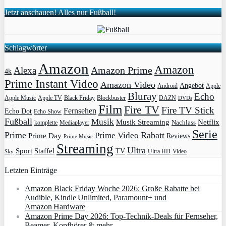
Jetzt anschauen! Alles nur Fußball!
Schlagwörter
Amazon
Amazon
Amazon Prime
Alexa
4k
Prime Instant Video
Amazon Video
Angebot
Apple
Android
Bluray
Echo
Apple Music
Apple TV
Blockbuster
DAZN
Black Friday
DVDs
Film
Fire TV
Fire TV Stick
Fernsehen
Echo Dot
Echo Show
Fußball
Musik
Musik Streaming
Netflix
Mediaplayer
Nachlass
komplette
Serie
Prime
Rabatt
Prime Video
Prime Day
Reviews
Prime Music
Streaming
Ultra
Sport
Staffel
TV
Ultra HD
Video
Sky
Letzten Einträge
Amazon Black Friday Woche 2026: Große Rabatte bei
Audible, Kindle Unlimited, Paramount+ und
Amazon Hardware
Amazon Prime Day 2026: Top-Technik-Deals für Fernseher,
Beamer, Kopfhörer & mehr