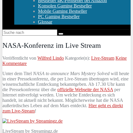
Bestseller 4K-Fernseher bei Amazon
Konsolen Gaming Bestseller
Mobile Gaming Bestseller
PC Gaming Bestseller
Glossar
NASA-Konferenz im Live Stream
Veröffentlicht von
Wilfred Lindo
Kategorie(n):
Live-Stream
Keine
Kommentare
Unter dem Titel
NASA to announce Mars Mystery Solved
will heute
in einer Pressekonferenz, die per Live-Stream übertragen wird, eine
wissenschaftliche Entdeckung bekanntgeben. Ab 17.30 Uhr kann
die Pressekonferenz über die
offizielle Webseite der NASA
per
Internet mitverfolgt werden. Um welche Entdeckung es sich
handelt, ist aktuell nicht bekannt. Möglicherweise hat die NASA
außerirdisches Leben auf dem Mars entdeckt.
Hier geht es direkt
zum Live-Stream
!
LiveStream by Streamingz.de