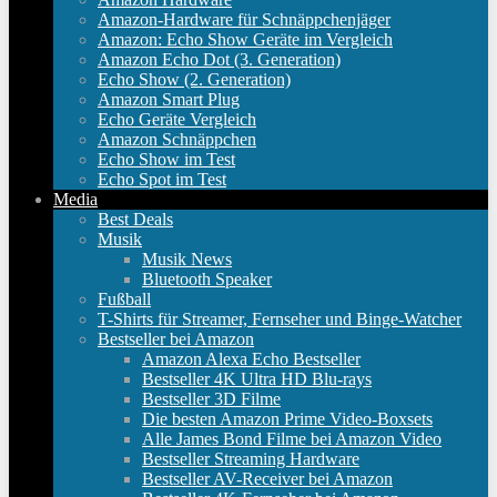
Amazon-Hardware für Schnäppchenjäger
Amazon: Echo Show Geräte im Vergleich
Amazon Echo Dot (3. Generation)
Echo Show (2. Generation)
Amazon Smart Plug
Echo Geräte Vergleich
Amazon Schnäppchen
Echo Show im Test
Echo Spot im Test
Media
Best Deals
Musik
Musik News
Bluetooth Speaker
Fußball
T-Shirts für Streamer, Fernseher und Binge-Watcher
Bestseller bei Amazon
Amazon Alexa Echo Bestseller
Bestseller 4K Ultra HD Blu-rays
Bestseller 3D Filme
Die besten Amazon Prime Video-Boxsets
Alle James Bond Filme bei Amazon Video
Bestseller Streaming Hardware
Bestseller AV-Receiver bei Amazon