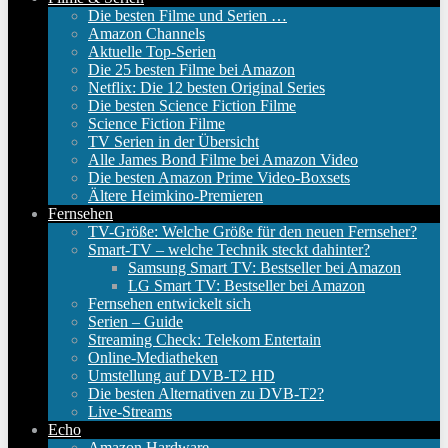
Die besten Filme und Serien …
Amazon Channels
Aktuelle Top-Serien
Die 25 besten Filme bei Amazon
Netflix: Die 12 besten Original Series
Die besten Science Fiction Filme
Science Fiction Filme
TV Serien in der Übersicht
Alle James Bond Filme bei Amazon Video
Die besten Amazon Prime Video-Boxsets
Ältere Heimkino-Premieren
Fernsehen
TV-Größe: Welche Größe für den neuen Fernseher?
Smart-TV – welche Technik steckt dahinter?
Samsung Smart TV: Bestseller bei Amazon
LG Smart TV: Bestseller bei Amazon
Fernsehen entwickelt sich
Serien – Guide
Streaming Check: Telekom Entertain
Online-Mediatheken
Umstellung auf DVB-T2 HD
Die besten Alternativen zu DVB-T2?
Live-Streams
Echo
Amazon Hardware