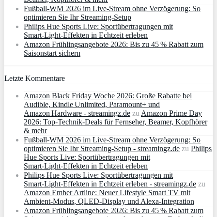
Fußball-WM 2026 im Live-Stream ohne Verzögerung: So
optimieren Sie Ihr Streaming-Setup
Philips Hue Sports Live: Sportübertragungen mit
Smart‑Light‑Effekten in Echtzeit erleben
Amazon Frühlingsangebote 2026: Bis zu 45 % Rabatt zum
Saisonstart sichern
Letzte Kommentare
Amazon Black Friday Woche 2026: Große Rabatte bei
Audible, Kindle Unlimited, Paramount+ und
Amazon Hardware - streamingz.de
zu
Amazon Prime Day
2026: Top-Technik-Deals für Fernseher, Beamer, Kopfhörer
& mehr
Fußball-WM 2026 im Live-Stream ohne Verzögerung: So
optimieren Sie Ihr Streaming-Setup - streamingz.de
zu
Philips
Hue Sports Live: Sportübertragungen mit
Smart‑Light‑Effekten in Echtzeit erleben
Philips Hue Sports Live: Sportübertragungen mit
Smart‑Light‑Effekten in Echtzeit erleben - streamingz.de
zu
Amazon Ember Artline: Neuer Lifestyle Smart TV mit
Ambient‑Modus, QLED‑Display und Alexa‑Integration
Amazon Frühlingsangebote 2026: Bis zu 45 % Rabatt zum