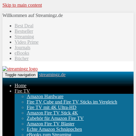
Skip to main content
Willkommen auf Streamingz.de
Best Deal
Bestseller
Streaming
Video Prime
Journals
eBooks
Bücher
streamingz.de
Toggle navigation
Home
Fire TV
Amazon Hardware
Fire TV Cube und Fire TV Sticks im Vergleich
Fire TV mit 4K Ultra-HD
Amazon Fire TV Stick 4K
Zubehör für Amazon Fire TV
Amazon Fire TV Blaster
Echte Amazon Schnäppchen
eBooks zum Streaming