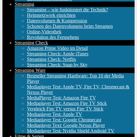
Streaming
Streaming – wie funktioniert die Technik?
Heimnetzwerk einrichten
Datenvolumen & Kompression
Schonen des Datenvolumens beim Streamen
Online-Videothek
Revolution des Fernsehens
Streaming Check
Amazon Prime Video im Detail
Streaming Check: Apple iTunes
Streaming Check: Netflix
Streaming Check: Snap by Sky
Streaming Ware
Bestseller Streaming Hardware: Top 10 der Media
Player
Mediaplayer Test: Apple TV, Fire TV, Chromecast &
Nexus Player
MediaPlayer Test: Amazon Fire TV
Mediaplayer Test: Amazon Fire TV Stick
Vergleich Fire TV versus Fire TV Stick
Mediaplayer Test: Apple TV
Mediaplayer Test: Google Chromecast
Mediaplayer Text: Google Nexus Player
Mediaplayer Test: Nvidia Shield Android TV
Filme & Serien