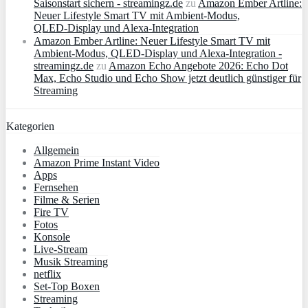
Saisonstart sichern - streamingz.de
zu
Amazon Ember Artline:
Neuer Lifestyle Smart TV mit Ambient‑Modus,
QLED‑Display und Alexa‑Integration
Amazon Ember Artline: Neuer Lifestyle Smart TV mit
Ambient‑Modus, QLED‑Display und Alexa‑Integration -
streamingz.de
zu
Amazon Echo Angebote 2026: Echo Dot
Max, Echo Studio und Echo Show jetzt deutlich günstiger für
Streaming
Kategorien
Allgemein
Amazon Prime Instant Video
Apps
Fernsehen
Filme & Serien
Fire TV
Fotos
Konsole
Live-Stream
Musik Streaming
netflix
Set-Top Boxen
Streaming