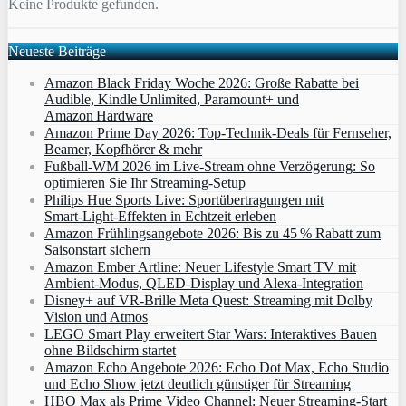
Keine Produkte gefunden.
Neueste Beiträge
Amazon Black Friday Woche 2026: Große Rabatte bei
Audible, Kindle Unlimited, Paramount+ und
Amazon Hardware
Amazon Prime Day 2026: Top-Technik-Deals für Fernseher,
Beamer, Kopfhörer & mehr
Fußball-WM 2026 im Live-Stream ohne Verzögerung: So
optimieren Sie Ihr Streaming-Setup
Philips Hue Sports Live: Sportübertragungen mit
Smart‑Light‑Effekten in Echtzeit erleben
Amazon Frühlingsangebote 2026: Bis zu 45 % Rabatt zum
Saisonstart sichern
Amazon Ember Artline: Neuer Lifestyle Smart TV mit
Ambient‑Modus, QLED‑Display und Alexa‑Integration
Disney+ auf VR-Brille Meta Quest: Streaming mit Dolby
Vision und Atmos
LEGO Smart Play erweitert Star Wars: Interaktives Bauen
ohne Bildschirm startet
Amazon Echo Angebote 2026: Echo Dot Max, Echo Studio
und Echo Show jetzt deutlich günstiger für Streaming
HBO Max als Prime Video Channel: Neuer Streaming‑Start