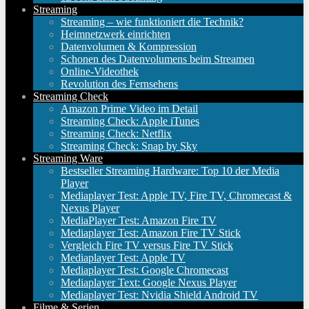
Streaming
Streaming – wie funktioniert die Technik?
Heimnetzwerk einrichten
Datenvolumen & Kompression
Schonen des Datenvolumens beim Streamen
Online-Videothek
Revolution des Fernsehens
Streaming Check
Amazon Prime Video im Detail
Streaming Check: Apple iTunes
Streaming Check: Netflix
Streaming Check: Snap by Sky
Streaming Ware
Bestseller Streaming Hardware: Top 10 der Media
Player
Mediaplayer Test: Apple TV, Fire TV, Chromecast &
Nexus Player
MediaPlayer Test: Amazon Fire TV
Mediaplayer Test: Amazon Fire TV Stick
Vergleich Fire TV versus Fire TV Stick
Mediaplayer Test: Apple TV
Mediaplayer Test: Google Chromecast
Mediaplayer Text: Google Nexus Player
Mediaplayer Test: Nvidia Shield Android TV
Filme & Serien