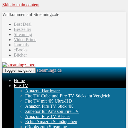
Skip to main content
Willkommen auf Streamingz.de
Best Deal
Bestseller
Streaming
Video Prime
Journals
eBooks
Bücher
streamingz.de
Toggle navigation
Home
Fire TV
Amazon Hardware
Fire TV Cube und Fire TV Sticks im Vergleich
Fire TV mit 4K Ultra-HD
Amazon Fire TV Stick 4K
Zubehör für Amazon Fire TV
Amazon Fire TV Blaster
Echte Amazon Schnäppchen
eBooks zum Streaming