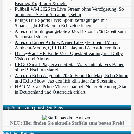
Beamer, Kopfhörer & mehr
Fußball-WM 2026 im Live-Stream ohne Verzögerung: So
optimieren Sie Ihr Streaming-Setup
Philips Hue Sports Live: Sportübertragungen mit
Smart‑Light‑Effekten in Echtzeit erleben
Amazon Frühlingsangebote 2026: Bis zu 45 % Rabatt zum
Saisonstart sichern
Amazon Ember Artline: Neuer Lifestyle Smart TV mit
Ambient‑Modus, QLED‑Display und Alexa‑Integration
Disney+ auf VR-Brille Meta Quest: Streaming mit Dolby
Vision und Atmos
LEGO Smart Play erweitert Star Wars: Interaktives Bauen
ohne Bildschirm startet
Amazon Echo Angebote 2026: Echo Dot Max, Echo Studio
und Echo Show jetzt deutlich günstiger für Streaming
HBO Max als Prime Video Channel: Neuer Streaming‑Start
in Deutschland und Österreich erklärt
Top-Serien zum günstigen Preis
NEU: Hier finden Sie aktuelle Staffeln zum besten Preis!
Wichtige Beiträge