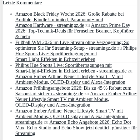
Letzte Kommentare
Amazon Black Friday Woche 2026: Große Rabatte bei
Audible, Kindle Unlimited, Paramount+ und
Amazon Hardware - streamingz.de
zu
Amazon Prime Day
2026: Top-Technik-Deals für Fernseher, Beamer, Kopfhörer
& mehr
Fußball-WM 2026 im Live-Stream ohne Verzögerung: So
optimieren Sie Ihr Streaming-Setup - streamingz.de
zu
Philips
Hue Sports Live: Sportübertragungen mit
Smart‑Light‑Effekten in Echtzeit erleben
Philips Hue Sports Live: Sportübertragungen mit
Smart‑Light‑Effekten in Echtzeit erleben - streamingz.de
zu
Amazon Ember Artline: Neuer Lifestyle Smart TV mit
Ambient‑Modus, QLED‑Display und Alexa‑Integration
Amazon Frühlingsangebote 2026: Bis zu 45 % Rabatt zum
Saisonstart sichern - streamingz.de
zu
Amazon Ember Artline:
Neuer Lifestyle Smart TV mit Ambient‑Modus,
QLED‑Display und Alexa‑Integration
Amazon Ember Artline: Neuer Lifestyle Smart TV mit
Ambient‑Modus, QLED‑Display und Alexa‑Integration -
streamingz.de
zu
Amazon Echo Angebote 2026: Echo Dot
Max, Echo Studio und Echo Show jetzt deutlich günstiger für
Streaming