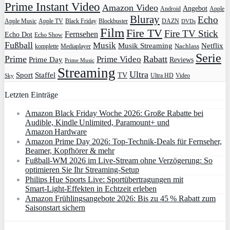
Prime Instant Video
Amazon Video
Angebot
Apple
Android
Bluray
Echo
Apple Music
Apple TV
Blockbuster
DAZN
Black Friday
DVDs
Film
Fire TV
Fire TV Stick
Fernsehen
Echo Dot
Echo Show
Fußball
Musik
Musik Streaming
Netflix
Mediaplayer
Nachlass
komplette
Serie
Prime
Rabatt
Prime Video
Prime Day
Reviews
Prime Music
Streaming
Ultra
Sport
Staffel
TV
Ultra HD
Video
Sky
Letzten Einträge
Amazon Black Friday Woche 2026: Große Rabatte bei
Audible, Kindle Unlimited, Paramount+ und
Amazon Hardware
Amazon Prime Day 2026: Top-Technik-Deals für Fernseher,
Beamer, Kopfhörer & mehr
Fußball-WM 2026 im Live-Stream ohne Verzögerung: So
optimieren Sie Ihr Streaming-Setup
Philips Hue Sports Live: Sportübertragungen mit
Smart‑Light‑Effekten in Echtzeit erleben
Amazon Frühlingsangebote 2026: Bis zu 45 % Rabatt zum
Saisonstart sichern