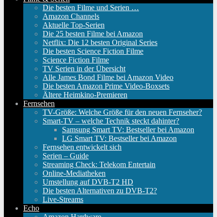
Die besten Filme und Serien …
Amazon Channels
Aktuelle Top-Serien
Die 25 besten Filme bei Amazon
Netflix: Die 12 besten Original Series
Die besten Science Fiction Filme
Science Fiction Filme
TV Serien in der Übersicht
Alle James Bond Filme bei Amazon Video
Die besten Amazon Prime Video-Boxsets
Ältere Heimkino-Premieren
Fernsehen
TV-Größe: Welche Größe für den neuen Fernseher?
Smart-TV – welche Technik steckt dahinter?
Samsung Smart TV: Bestseller bei Amazon
LG Smart TV: Bestseller bei Amazon
Fernsehen entwickelt sich
Serien – Guide
Streaming Check: Telekom Entertain
Online-Mediatheken
Umstellung auf DVB-T2 HD
Die besten Alternativen zu DVB-T2?
Live-Streams
Echo
Amazon Hardware