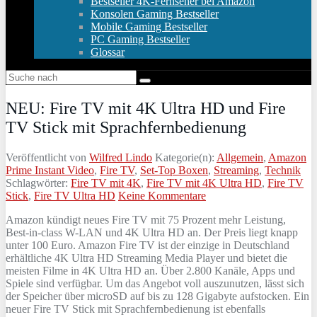
Bestseller 4K-Fernseher bei Amazon
Konsolen Gaming Bestseller
Mobile Gaming Bestseller
PC Gaming Bestseller
Glossar
NEU: Fire TV mit 4K Ultra HD und Fire
TV Stick mit Sprachfernbedienung
Veröffentlicht von
Wilfred Lindo
Kategorie(n):
Allgemein
,
Amazon
Prime Instant Video
,
Fire TV
,
Set-Top Boxen
,
Streaming
,
Technik
Schlagwörter:
Fire TV mit 4K
,
Fire TV mit 4K Ultra HD
,
Fire TV
Stick
,
Fire TV Ultra HD
Keine Kommentare
Amazon kündigt neues Fire TV mit 75 Prozent mehr Leistung,
Best-in-class W-LAN und 4K Ultra HD an. Der Preis liegt knapp
unter 100 Euro. Amazon Fire TV ist der einzige in Deutschland
erhältliche 4K Ultra HD Streaming Media Player und bietet die
meisten Filme in 4K Ultra HD an. Über 2.800 Kanäle, Apps und
Spiele sind verfügbar. Um das Angebot voll auszunutzen, lässt sich
der Speicher über microSD auf bis zu 128 Gigabyte aufstocken. Ein
neuer Fire TV Stick mit Sprachfernbedienung ist ebenfalls