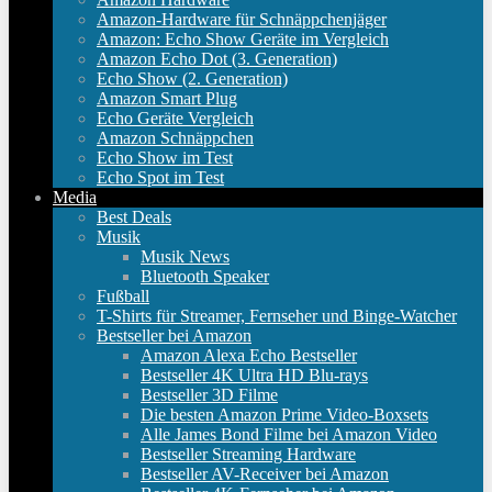
Amazon-Hardware für Schnäppchenjäger
Amazon: Echo Show Geräte im Vergleich
Amazon Echo Dot (3. Generation)
Echo Show (2. Generation)
Amazon Smart Plug
Echo Geräte Vergleich
Amazon Schnäppchen
Echo Show im Test
Echo Spot im Test
Media
Best Deals
Musik
Musik News
Bluetooth Speaker
Fußball
T-Shirts für Streamer, Fernseher und Binge-Watcher
Bestseller bei Amazon
Amazon Alexa Echo Bestseller
Bestseller 4K Ultra HD Blu-rays
Bestseller 3D Filme
Die besten Amazon Prime Video-Boxsets
Alle James Bond Filme bei Amazon Video
Bestseller Streaming Hardware
Bestseller AV-Receiver bei Amazon