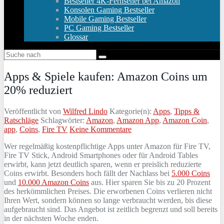
Bestseller 4K-Fernseher bei Amazon
Konsolen Gaming Bestseller
Mobile Gaming Bestseller
PC Gaming Bestseller
Glossar
Apps & Spiele kaufen: Amazon Coins um
20% reduziert
Veröffentlicht von
Wilfred Lindo
Kategorie(n):
Apps
,
Tipps &
Ratschläge
Schlagwörter:
Amazon
,
Amazon App
,
Amazon Coin
,
app
,
Coins
,
Fire TV
Keine Kommentare
Wer regelmäßig kostenpflichtige Apps unter Amazon für Fire TV,
Fire TV Stick, Android Smartphones oder für Android Tables
erwirbt, kann jetzt deutlich sparen, wenn er preislich reduzierte
Coins erwirbt. Besonders hoch fällt der Nachlass bei
5.000 Coins
und
10.000 Amazon Coins
aus. Hier sparen Sie bis zu 20 Prozent
des herkömmlichen Preises. Die erworbenen Coins verlieren nicht
Ihren Wert, sondern können so lange verbraucht werden, bis diese
aufgebraucht sind. Das Angebot ist zeitlich begrenzt und soll bereits
in der nächsten Woche enden.