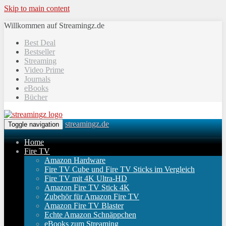
Skip to main content
Willkommen auf Streamingz.de
Best Deal
Bestseller
Streaming
Video Prime
Journals
eBooks
Bücher
streamingz.de
Toggle navigation
Home
Fire TV
Amazon Hardware
Fire TV Cube und Fire TV Sticks im Vergleich
Fire TV mit 4K Ultra-HD
Amazon Fire TV Stick 4K
Zubehör für Amazon Fire TV
Amazon Fire TV Blaster
Echte Amazon Schnäppchen
eBooks zum Streaming