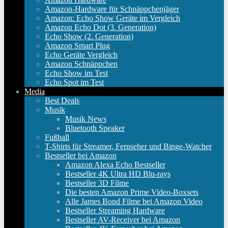
Amazon-Hardware für Schnäppchenjäger
Amazon: Echo Show Geräte im Vergleich
Amazon Echo Dot (3. Generation)
Echo Show (2. Generation)
Amazon Smart Plug
Echo Geräte Vergleich
Amazon Schnäppchen
Echo Show im Test
Echo Spot im Test
Media
Best Deals
Musik
Musik News
Bluetooth Speaker
Fußball
T-Shirts für Streamer, Fernseher und Binge-Watcher
Bestseller bei Amazon
Amazon Alexa Echo Bestseller
Bestseller 4K Ultra HD Blu-rays
Bestseller 3D Filme
Die besten Amazon Prime Video-Boxsets
Alle James Bond Filme bei Amazon Video
Bestseller Streaming Hardware
Bestseller AV-Receiver bei Amazon