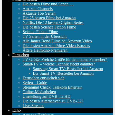
Die besten Filme und Serien …
Amazon Channels
Aktuelle Top-Serien
Die 25 besten Filme bei Amazon
Netflix: Die 12 besten Original Series
Die besten Science Fiction Filme
Science Fiction Filme
TV Serien in der Übersicht
Alle James Bond Filme bei Amazon Video
Die besten Amazon Prime Video-Boxsets
Ältere Heimkino-Premieren
Fernsehen
TV-Größe: Welche Größe für den neuen Fernseher?
Smart-TV – welche Technik steckt dahinter?
Samsung Smart TV: Bestseller bei Amazon
LG Smart TV: Bestseller bei Amazon
Fernsehen entwickelt sich
Serien – Guide
Streaming Check: Telekom Entertain
Online-Mediatheken
Umstellung auf DVB-T2 HD
Die besten Alternativen zu DVB-T2?
Live-Streams
Echo
Amazon Hardware