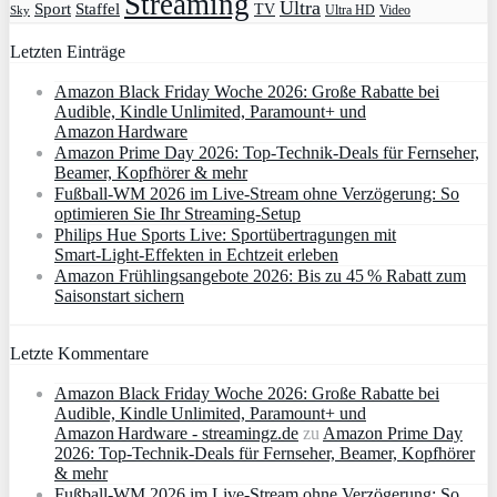
Streaming
Ultra
Sport
Staffel
TV
Ultra HD
Video
Sky
Letzten Einträge
Amazon Black Friday Woche 2026: Große Rabatte bei
Audible, Kindle Unlimited, Paramount+ und
Amazon Hardware
Amazon Prime Day 2026: Top-Technik-Deals für Fernseher,
Beamer, Kopfhörer & mehr
Fußball-WM 2026 im Live-Stream ohne Verzögerung: So
optimieren Sie Ihr Streaming-Setup
Philips Hue Sports Live: Sportübertragungen mit
Smart‑Light‑Effekten in Echtzeit erleben
Amazon Frühlingsangebote 2026: Bis zu 45 % Rabatt zum
Saisonstart sichern
Letzte Kommentare
Amazon Black Friday Woche 2026: Große Rabatte bei
Audible, Kindle Unlimited, Paramount+ und
Amazon Hardware - streamingz.de
zu
Amazon Prime Day
2026: Top-Technik-Deals für Fernseher, Beamer, Kopfhörer
& mehr
Fußball-WM 2026 im Live-Stream ohne Verzögerung: So