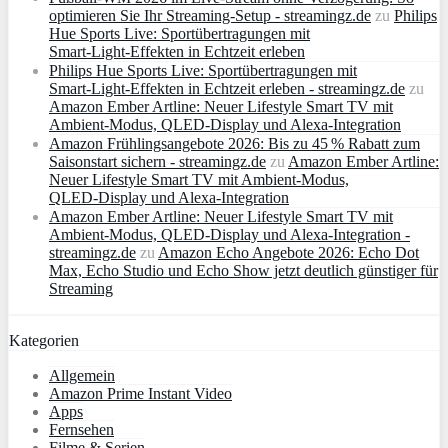
optimieren Sie Ihr Streaming-Setup - streamingz.de
zu
Philips
Hue Sports Live: Sportübertragungen mit
Smart‑Light‑Effekten in Echtzeit erleben
Philips Hue Sports Live: Sportübertragungen mit
Smart‑Light‑Effekten in Echtzeit erleben - streamingz.de
zu
Amazon Ember Artline: Neuer Lifestyle Smart TV mit
Ambient‑Modus, QLED‑Display und Alexa‑Integration
Amazon Frühlingsangebote 2026: Bis zu 45 % Rabatt zum
Saisonstart sichern - streamingz.de
zu
Amazon Ember Artline:
Neuer Lifestyle Smart TV mit Ambient‑Modus,
QLED‑Display und Alexa‑Integration
Amazon Ember Artline: Neuer Lifestyle Smart TV mit
Ambient‑Modus, QLED‑Display und Alexa‑Integration -
streamingz.de
zu
Amazon Echo Angebote 2026: Echo Dot
Max, Echo Studio und Echo Show jetzt deutlich günstiger für
Streaming
Kategorien
Allgemein
Amazon Prime Instant Video
Apps
Fernsehen
Filme & Serien