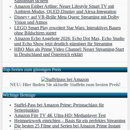
Saisonstart sichern
Amazon Ember Artline: Neuer Lifestyle Smart TV mit
Ambient‑Modus, QLED‑Display und Alexa‑Integration
Disney+ auf VR-Brille Meta Quest: Streaming mit Dolby
Vision und Atmos
LEGO Smart Play erweitert Star Wars: Interaktives Bauen
ohne Bildschirm startet
Amazon Echo Angebote 2026: Echo Dot Max, Echo Studio
und Echo Show jetzt deutlich günstiger für Streaming
HBO Max als Prime Video Channel: Neuer Streaming‑Start
in Deutschland und Österreich erklärt
Top-Serien zum günstigen Preis
NEU: Hier finden Sie aktuelle Staffeln zum besten Preis!
Wichtige Beiträge
Staffel-Pass bei Amazon Prime: Preisnachlass für
Serienjunkies
Amazon Fire TV 4K Ultra-HD: Mediaplayer Test
Heimnetzwerk einrichten – Basis für ein perfektes Streaming
Die besten 25 Filme und Serien bei Amazon Prime Instant