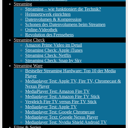
Streaming
Streaming – wie funktioniert die Technik?
Heimnetzwerk einrichten
Datenvolumen & Kompression
Schonen des Datenvolumens beim Streamen
Online-Videothek
Revolution des Fernsehens
Streaming Check
Amazon Prime Video im Detail
Streaming Check: Apple iTunes
Streaming Check: Netflix
Streaming Check: Snap by Sky
Streaming Ware
Bestseller Streaming Hardware: Top 10 der Media
Player
Mediaplayer Test: Apple TV, Fire TV, Chromecast &
Nexus Player
MediaPlayer Test: Amazon Fire TV
Mediaplayer Test: Amazon Fire TV Stick
Vergleich Fire TV versus Fire TV Stick
Mediaplayer Test: Apple TV
Mediaplayer Test: Google Chromecast
Mediaplayer Text: Google Nexus Player
Mediaplayer Test: Nvidia Shield Android TV
Filme & Serien