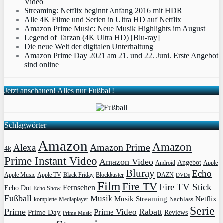
Video
Streaming: Netflix beginnt Anfang 2016 mit HDR
Alle 4K Filme und Serien in Ultra HD auf Netflix
Amazon Prime Music: Neue Musik Highlights im August
Legend of Tarzan (4K Ultra HD) [Blu-ray]
Die neue Welt der digitalen Unterhaltung
Amazon Prime Day 2021 am 21. und 22. Juni. Erste Angebot
sind online
Jetzt anschauen! Alles nur Fußball!
Schlagwörter
Amazon
Amazon
Amazon Prime
Alexa
4k
Prime Instant Video
Amazon Video
Angebot
Apple
Android
Bluray
Echo
Apple Music
Apple TV
Blockbuster
DAZN
Black Friday
DVDs
Film
Fire TV
Fire TV Stick
Fernsehen
Echo Dot
Echo Show
Fußball
Musik
Musik Streaming
Netflix
Mediaplayer
Nachlass
komplette
Serie
Prime
Rabatt
Prime Video
Prime Day
Reviews
Prime Music