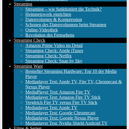
Streaming
Streaming – wie funktioniert die Technik?
Heimnetzwerk einrichten
Datenvolumen & Kompression
Schonen des Datenvolumens beim Streamen
Online-Videothek
Revolution des Fernsehens
Streaming Check
Amazon Prime Video im Detail
Streaming Check: Apple iTunes
Streaming Check: Netflix
Streaming Check: Snap by Sky
Streaming Ware
Bestseller Streaming Hardware: Top 10 der Media
Player
Mediaplayer Test: Apple TV, Fire TV, Chromecast &
Nexus Player
MediaPlayer Test: Amazon Fire TV
Mediaplayer Test: Amazon Fire TV Stick
Vergleich Fire TV versus Fire TV Stick
Mediaplayer Test: Apple TV
Mediaplayer Test: Google Chromecast
Mediaplayer Text: Google Nexus Player
Mediaplayer Test: Nvidia Shield Android TV
Filme & Serien