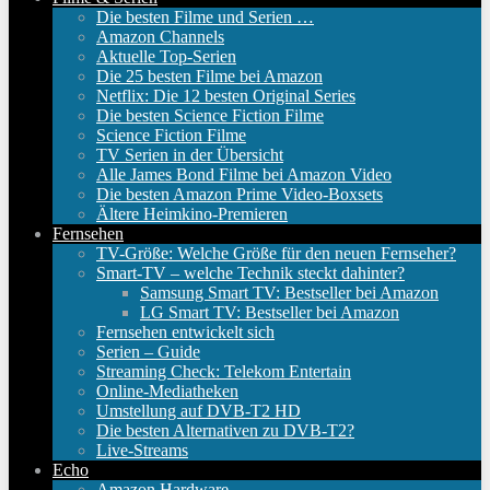
Die besten Filme und Serien …
Amazon Channels
Aktuelle Top-Serien
Die 25 besten Filme bei Amazon
Netflix: Die 12 besten Original Series
Die besten Science Fiction Filme
Science Fiction Filme
TV Serien in der Übersicht
Alle James Bond Filme bei Amazon Video
Die besten Amazon Prime Video-Boxsets
Ältere Heimkino-Premieren
Fernsehen
TV-Größe: Welche Größe für den neuen Fernseher?
Smart-TV – welche Technik steckt dahinter?
Samsung Smart TV: Bestseller bei Amazon
LG Smart TV: Bestseller bei Amazon
Fernsehen entwickelt sich
Serien – Guide
Streaming Check: Telekom Entertain
Online-Mediatheken
Umstellung auf DVB-T2 HD
Die besten Alternativen zu DVB-T2?
Live-Streams
Echo
Amazon Hardware