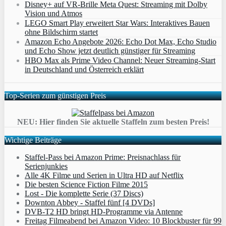
Disney+ auf VR-Brille Meta Quest: Streaming mit Dolby
Vision und Atmos
LEGO Smart Play erweitert Star Wars: Interaktives Bauen
ohne Bildschirm startet
Amazon Echo Angebote 2026: Echo Dot Max, Echo Studio
und Echo Show jetzt deutlich günstiger für Streaming
HBO Max als Prime Video Channel: Neuer Streaming‑Start
in Deutschland und Österreich erklärt
Top-Serien zum günstigen Preis
NEU: Hier finden Sie aktuelle Staffeln zum besten Preis!
Wichtige Beiträge
Staffel-Pass bei Amazon Prime: Preisnachlass für
Serienjunkies
Alle 4K Filme und Serien in Ultra HD auf Netflix
Die besten Science Fiction Filme 2015
Lost - Die komplette Serie (37 Discs)
Downton Abbey - Staffel fünf [4 DVDs]
DVB-T2 HD bringt HD-Programme via Antenne
Freitag Filmeabend bei Amazon Video: 10 Blockbuster für 99