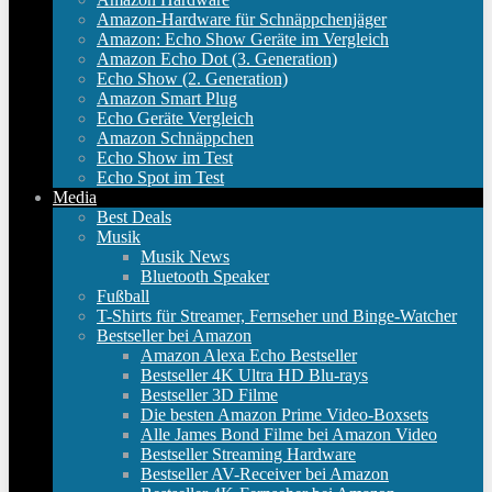
Amazon-Hardware für Schnäppchenjäger
Amazon: Echo Show Geräte im Vergleich
Amazon Echo Dot (3. Generation)
Echo Show (2. Generation)
Amazon Smart Plug
Echo Geräte Vergleich
Amazon Schnäppchen
Echo Show im Test
Echo Spot im Test
Media
Best Deals
Musik
Musik News
Bluetooth Speaker
Fußball
T-Shirts für Streamer, Fernseher und Binge-Watcher
Bestseller bei Amazon
Amazon Alexa Echo Bestseller
Bestseller 4K Ultra HD Blu-rays
Bestseller 3D Filme
Die besten Amazon Prime Video-Boxsets
Alle James Bond Filme bei Amazon Video
Bestseller Streaming Hardware
Bestseller AV-Receiver bei Amazon