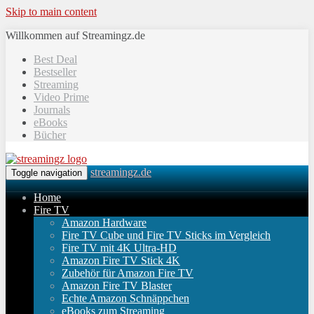
Skip to main content
Willkommen auf Streamingz.de
Best Deal
Bestseller
Streaming
Video Prime
Journals
eBooks
Bücher
streamingz.de
Toggle navigation
Home
Fire TV
Amazon Hardware
Fire TV Cube und Fire TV Sticks im Vergleich
Fire TV mit 4K Ultra-HD
Amazon Fire TV Stick 4K
Zubehör für Amazon Fire TV
Amazon Fire TV Blaster
Echte Amazon Schnäppchen
eBooks zum Streaming