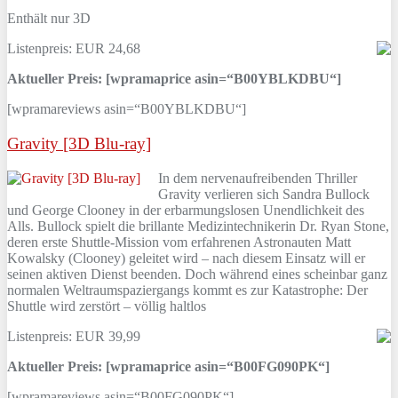
Enthält nur 3D
Listenpreis: EUR 24,68
Aktueller Preis: [wpramaprice asin=“B00YBLKDBU“]
[wpramareviews asin=“B00YBLKDBU“]
Gravity [3D Blu-ray]
In dem nervenaufreibenden Thriller
Gravity verlieren sich Sandra Bullock
und George Clooney in der erbarmungslosen Unendlichkeit des
Alls. Bullock spielt die brillante Medizintechnikerin Dr. Ryan Stone,
deren erste Shuttle-Mission vom erfahrenen Astronauten Matt
Kowalsky (Clooney) geleitet wird – nach diesem Einsatz will er
seinen aktiven Dienst beenden. Doch während eines scheinbar ganz
normalen Weltraumspaziergangs kommt es zur Katastrophe: Der
Shuttle wird zerstört – völlig haltlos
Listenpreis: EUR 39,99
Aktueller Preis: [wpramaprice asin=“B00FG090PK“]
[wpramareviews asin=“B00FG090PK“]