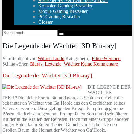
Bestseller 4K-Fernseher bei Amazon
Konsolen Gaming Bestseller
Mobile Gaming Bestseller
PC Gaming Bestseller
Glossar
Die Legende der Wächter [3D Blu-ray]
Veröffentlicht von
Wilfred Lindo
Kategorie(n):
Filme & Serien
Schlagwörter:
Bluray
,
Legende
,
Wächter
Keine Kommentare
Die Legende der Wächter [3D Blu-ray]
DIE LEGENDE DER
WÄCHTER
FSK:12Die kleine Soren träumt davon, als Schleiereule eine der
bekanntesten Wächter von Ga’Hoole aus den Geschichten seines
Vaters zu werden. Diese geflügelten Krieger kämpfen gegen die
Bösen, die Reinsten, genannt. Prompt fallen Soren und sein älterer
Bruder in die Krallen der Reinsten. Doch mit einer Gruppe anderer
junger Eulen kann Soren fliehen. Gemeinsam suchen sie den
Großen Baum, die Heimat der Wächter von Ga’Hoole.