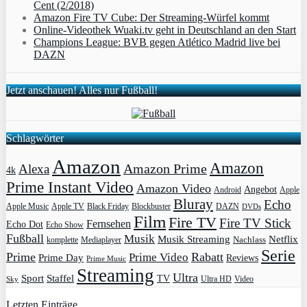
Cent (2/2018)
Amazon Fire TV Cube: Der Streaming-Würfel kommt
Online-Videothek Wuaki.tv geht in Deutschland an den Start
Champions League: BVB gegen Atlético Madrid live bei
DAZN
Jetzt anschauen! Alles nur Fußball!
Schlagwörter
Amazon
Amazon
Amazon Prime
Alexa
4k
Prime Instant Video
Amazon Video
Angebot
Apple
Android
Bluray
Echo
Apple Music
Apple TV
Blockbuster
DAZN
Black Friday
DVDs
Film
Fire TV
Fire TV Stick
Fernsehen
Echo Dot
Echo Show
Fußball
Musik
Musik Streaming
Netflix
Mediaplayer
Nachlass
komplette
Serie
Prime
Rabatt
Prime Video
Prime Day
Reviews
Prime Music
Streaming
Ultra
Sport
Staffel
TV
Ultra HD
Video
Sky
Letzten Einträge