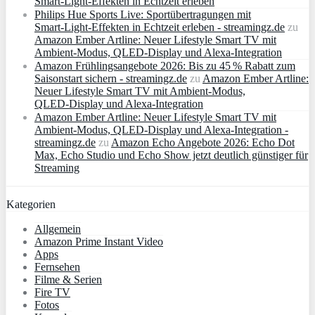
Smart‑Light‑Effekten in Echtzeit erleben
Philips Hue Sports Live: Sportübertragungen mit
Smart‑Light‑Effekten in Echtzeit erleben - streamingz.de
zu
Amazon Ember Artline: Neuer Lifestyle Smart TV mit
Ambient‑Modus, QLED‑Display und Alexa‑Integration
Amazon Frühlingsangebote 2026: Bis zu 45 % Rabatt zum
Saisonstart sichern - streamingz.de
zu
Amazon Ember Artline:
Neuer Lifestyle Smart TV mit Ambient‑Modus,
QLED‑Display und Alexa‑Integration
Amazon Ember Artline: Neuer Lifestyle Smart TV mit
Ambient‑Modus, QLED‑Display und Alexa‑Integration -
streamingz.de
zu
Amazon Echo Angebote 2026: Echo Dot
Max, Echo Studio und Echo Show jetzt deutlich günstiger für
Streaming
Kategorien
Allgemein
Amazon Prime Instant Video
Apps
Fernsehen
Filme & Serien
Fire TV
Fotos