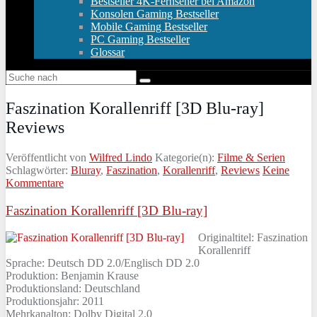
Bestseller 4K-Fernseher bei Amazon
Konsolen Gaming Bestseller
Mobile Gaming Bestseller
PC Gaming Bestseller
Glossar
Faszination Korallenriff [3D Blu-ray]
Reviews
Veröffentlicht von
Wilfred Lindo
Kategorie(n):
Filme & Serien
Schlagwörter:
Bluray
,
Faszination
,
Korallenriff
,
Reviews
Keine
Kommentare
Faszination Korallenriff [3D Blu-ray]
Originaltitel: Faszination
Korallenriff
Sprache: Deutsch DD 2.0/Englisch DD 2.0
Produktion: Benjamin Krause
Produktionsland: Deutschland
Produktionsjahr: 2011
Mehrkanalton: Dolby Digital 2.0