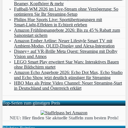
Beamer, Kopfhörer & mehr
Fußball-WM 2026 im Live-Stream ohne Verzögerung: So
optimieren Sie Ihr Streaming-Setup
Philips Hue Sports Live: Sportübertragungen mit
Smart‑Light‑Effekten in Echtzeit erleben
Amazon Frühlingsangebote 2026: Bis zu 45 % Rabatt zum
Saisonstart sichern
Amazon Ember Artline: Neuer Lifestyle Smart TV mit
Ambient‑Modus, QLED‑Display und Alexa‑Integration
Disney+ auf VR-Brille Meta Quest: Streaming mit Dolby
Vision und Atmos
LEGO Smart Play erweitert Star Wars: Interaktives Bauen
ohne Bildschirm startet
Amazon Echo Angebote 2026: Echo Dot Max, Echo Studio
und Echo Show jetzt deutlich günstiger für Streaming
HBO Max als Prime Video Channel: Neuer Streaming‑Start
in Deutschland und Österreich erklärt
Top-Serien zum günstigen Preis
NEU: Hier finden Sie aktuelle Staffeln zum besten Preis!