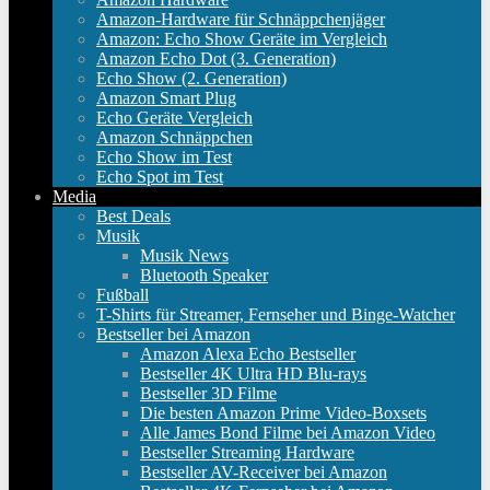
Amazon-Hardware für Schnäppchenjäger
Amazon: Echo Show Geräte im Vergleich
Amazon Echo Dot (3. Generation)
Echo Show (2. Generation)
Amazon Smart Plug
Echo Geräte Vergleich
Amazon Schnäppchen
Echo Show im Test
Echo Spot im Test
Media
Best Deals
Musik
Musik News
Bluetooth Speaker
Fußball
T-Shirts für Streamer, Fernseher und Binge-Watcher
Bestseller bei Amazon
Amazon Alexa Echo Bestseller
Bestseller 4K Ultra HD Blu-rays
Bestseller 3D Filme
Die besten Amazon Prime Video-Boxsets
Alle James Bond Filme bei Amazon Video
Bestseller Streaming Hardware
Bestseller AV-Receiver bei Amazon