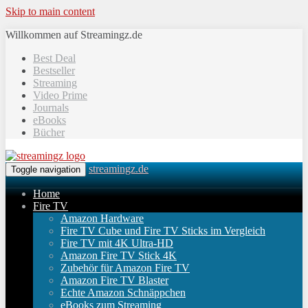
Skip to main content
Willkommen auf Streamingz.de
Best Deal
Bestseller
Streaming
Video Prime
Journals
eBooks
Bücher
streamingz.de
Toggle navigation
Home
Fire TV
Amazon Hardware
Fire TV Cube und Fire TV Sticks im Vergleich
Fire TV mit 4K Ultra-HD
Amazon Fire TV Stick 4K
Zubehör für Amazon Fire TV
Amazon Fire TV Blaster
Echte Amazon Schnäppchen
eBooks zum Streaming