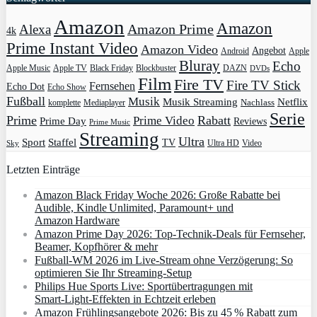
Amazon
Amazon
Amazon Prime
Alexa
4k
Prime Instant Video
Amazon Video
Angebot
Apple
Android
Bluray
Echo
Apple Music
Apple TV
Blockbuster
DAZN
Black Friday
DVDs
Film
Fire TV
Fire TV Stick
Fernsehen
Echo Dot
Echo Show
Fußball
Musik
Musik Streaming
Netflix
Mediaplayer
Nachlass
komplette
Serie
Prime
Rabatt
Prime Video
Prime Day
Reviews
Prime Music
Streaming
Ultra
Sport
Staffel
TV
Ultra HD
Video
Sky
Letzten Einträge
Amazon Black Friday Woche 2026: Große Rabatte bei
Audible, Kindle Unlimited, Paramount+ und
Amazon Hardware
Amazon Prime Day 2026: Top-Technik-Deals für Fernseher,
Beamer, Kopfhörer & mehr
Fußball-WM 2026 im Live-Stream ohne Verzögerung: So
optimieren Sie Ihr Streaming-Setup
Philips Hue Sports Live: Sportübertragungen mit
Smart‑Light‑Effekten in Echtzeit erleben
Amazon Frühlingsangebote 2026: Bis zu 45 % Rabatt zum