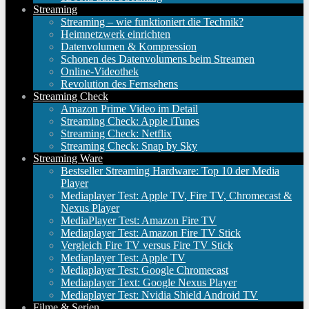
Streaming
Streaming – wie funktioniert die Technik?
Heimnetzwerk einrichten
Datenvolumen & Kompression
Schonen des Datenvolumens beim Streamen
Online-Videothek
Revolution des Fernsehens
Streaming Check
Amazon Prime Video im Detail
Streaming Check: Apple iTunes
Streaming Check: Netflix
Streaming Check: Snap by Sky
Streaming Ware
Bestseller Streaming Hardware: Top 10 der Media
Player
Mediaplayer Test: Apple TV, Fire TV, Chromecast &
Nexus Player
MediaPlayer Test: Amazon Fire TV
Mediaplayer Test: Amazon Fire TV Stick
Vergleich Fire TV versus Fire TV Stick
Mediaplayer Test: Apple TV
Mediaplayer Test: Google Chromecast
Mediaplayer Text: Google Nexus Player
Mediaplayer Test: Nvidia Shield Android TV
Filme & Serien