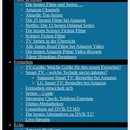
Die besten Filme und Serien …
Amazon Channels
Aktuelle Top-Serien
Die 25 besten Filme bei Amazon
Netflix: Die 12 besten Original Series
Die besten Science Fiction Filme
Science Fiction Filme
TV Serien in der Übersicht
Alle James Bond Filme bei Amazon Video
Die besten Amazon Prime Video-Boxsets
Ältere Heimkino-Premieren
Fernsehen
TV-Größe: Welche Größe für den neuen Fernseher?
Smart-TV – welche Technik steckt dahinter?
Samsung Smart TV: Bestseller bei Amazon
LG Smart TV: Bestseller bei Amazon
Fernsehen entwickelt sich
Serien – Guide
Streaming Check: Telekom Entertain
Online-Mediatheken
Umstellung auf DVB-T2 HD
Die besten Alternativen zu DVB-T2?
Live-Streams
Echo
Amazon Hardware