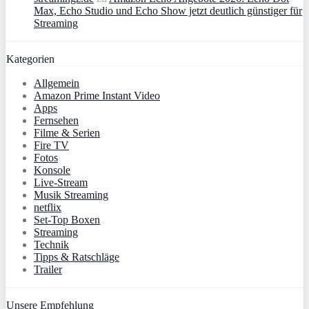
Max, Echo Studio und Echo Show jetzt deutlich günstiger für
Streaming
Kategorien
Allgemein
Amazon Prime Instant Video
Apps
Fernsehen
Filme & Serien
Fire TV
Fotos
Konsole
Live-Stream
Musik Streaming
netflix
Set-Top Boxen
Streaming
Technik
Tipps & Ratschläge
Trailer
Unsere Empfehlung