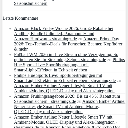
Saisonstart sichern
Letzte Kommentare
Amazon Black Friday Woche 2026: Große Rabatte bei
Audible, Kindle Unlimited, Paramount+ und
Amazon Hardware - streamingz.de
zu
Amazon Prime Day
2026: Top-Technik-Deals für Fernseher, Beamer, Kopfhörer
& mehr
Fußball-WM 2026 im Live-Stream ohne Verzögerung: So
optimieren Sie Ihr Streaming-Setup - streamingz.de
zu
Philips
Hue Sports Live: Sportübertragungen mit
Smart‑Light‑Effekten in Echtzeit erleben
Philips Hue Sports Live: Sportübertragungen mit
Smart‑Light‑Effekten in Echtzeit erleben - streamingz.de
zu
Amazon Ember Artline: Neuer Lifestyle Smart TV mit
Ambient‑Modus, QLED‑Display und Alexa‑Integration
Amazon Frühlingsangebote 2026: Bis zu 45 % Rabatt zum
Saisonstart sichern - streamingz.de
zu
Amazon Ember Artline:
Neuer Lifestyle Smart TV mit Ambient‑Modus,
QLED‑Display und Alexa‑Integration
Amazon Ember Artline: Neuer Lifestyle Smart TV mit
Ambient‑Modus, QLED‑Display und Alexa‑Integration -
streamingz.de
zu
Amazon Echo Angebote 2026: Echo Dot