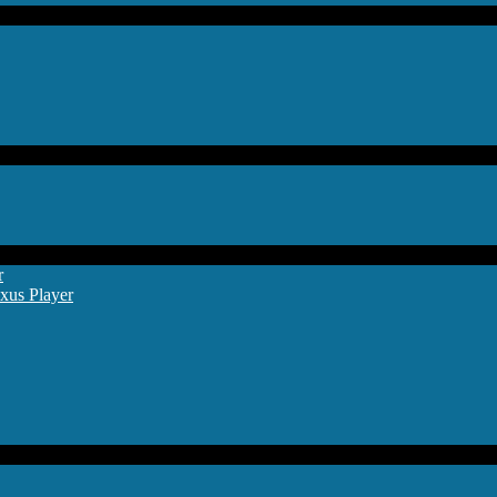
r
xus Player