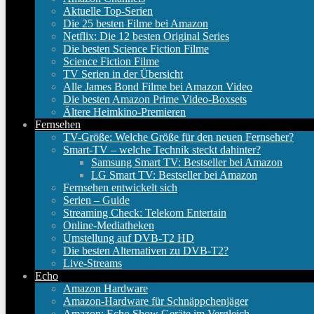
Aktuelle Top-Serien
Die 25 besten Filme bei Amazon
Netflix: Die 12 besten Original Series
Die besten Science Fiction Filme
Science Fiction Filme
TV Serien in der Übersicht
Alle James Bond Filme bei Amazon Video
Die besten Amazon Prime Video-Boxsets
Ältere Heimkino-Premieren
Fernsehen
TV-Größe: Welche Größe für den neuen Fernseher?
Smart-TV – welche Technik steckt dahinter?
Samsung Smart TV: Bestseller bei Amazon
LG Smart TV: Bestseller bei Amazon
Fernsehen entwickelt sich
Serien – Guide
Streaming Check: Telekom Entertain
Online-Mediatheken
Umstellung auf DVB-T2 HD
Die besten Alternativen zu DVB-T2?
Live-Streams
Echo
Amazon Hardware
Amazon-Hardware für Schnäppchenjäger
Amazon: Echo Show Geräte im Vergleich