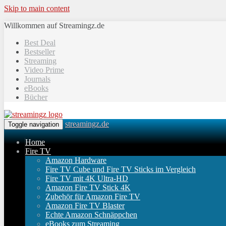
Skip to main content
Willkommen auf Streamingz.de
Best Deal
Bestseller
Streaming
Video Prime
Journals
eBooks
Bücher
streamingz.de
Toggle navigation
Home
Fire TV
Amazon Hardware
Fire TV Cube und Fire TV Sticks im Vergleich
Fire TV mit 4K Ultra-HD
Amazon Fire TV Stick 4K
Zubehör für Amazon Fire TV
Amazon Fire TV Blaster
Echte Amazon Schnäppchen
eBooks zum Streaming