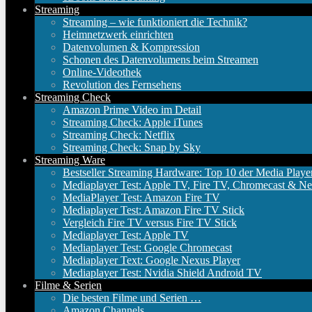
Streaming
Streaming – wie funktioniert die Technik?
Heimnetzwerk einrichten
Datenvolumen & Kompression
Schonen des Datenvolumens beim Streamen
Online-Videothek
Revolution des Fernsehens
Streaming Check
Amazon Prime Video im Detail
Streaming Check: Apple iTunes
Streaming Check: Netflix
Streaming Check: Snap by Sky
Streaming Ware
Bestseller Streaming Hardware: Top 10 der Media Playe
Mediaplayer Test: Apple TV, Fire TV, Chromecast & Ne
MediaPlayer Test: Amazon Fire TV
Mediaplayer Test: Amazon Fire TV Stick
Vergleich Fire TV versus Fire TV Stick
Mediaplayer Test: Apple TV
Mediaplayer Test: Google Chromecast
Mediaplayer Text: Google Nexus Player
Mediaplayer Test: Nvidia Shield Android TV
Filme & Serien
Die besten Filme und Serien …
Amazon Channels