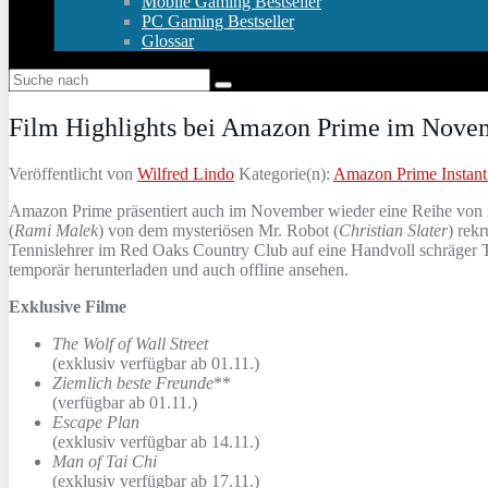
Mobile Gaming Bestseller
PC Gaming Bestseller
Glossar
Film Highlights bei Amazon Prime im Nove
Veröffentlicht von
Wilfred Lindo
Kategorie(n):
Amazon Prime Instant
Amazon Prime präsentiert auch im November wieder eine Reihe von in
(
Rami Malek
) von dem mysteriösen Mr. Robot (
Christian Slater
) rek
Tennislehrer im Red Oaks Country Club auf eine Handvoll schräger T
temporär herunterladen und auch offline ansehen.
Exklusive
Filme
The Wolf of Wall Street
(exklusiv verfügbar ab 01.11.)
Ziemlich beste Freunde
**
(verfügbar ab 01.11.)
Escape Plan
(exklusiv verfügbar ab 14.11.)
Man of Tai Chi
(exklusiv verfügbar ab 17.11.)