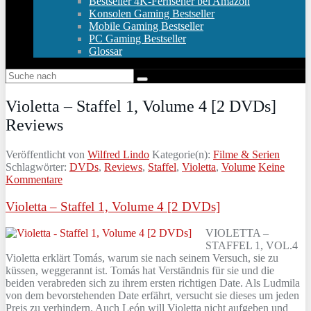
Bestseller 4K-Fernseher bei Amazon
Konsolen Gaming Bestseller
Mobile Gaming Bestseller
PC Gaming Bestseller
Glossar
Violetta – Staffel 1, Volume 4 [2 DVDs]
Reviews
Veröffentlicht von
Wilfred Lindo
Kategorie(n):
Filme & Serien
Schlagwörter:
DVDs
,
Reviews
,
Staffel
,
Violetta
,
Volume
Keine
Kommentare
Violetta – Staffel 1, Volume 4 [2 DVDs]
VIOLETTA –
STAFFEL 1, VOL.4
Violetta erklärt Tomás, warum sie nach seinem Versuch, sie zu
küssen, weggerannt ist. Tomás hat Verständnis für sie und die
beiden verabreden sich zu ihrem ersten richtigen Date. Als Ludmila
von dem bevorstehenden Date erfährt, versucht sie dieses um jeden
Preis zu verhindern. Auch León will Violetta nicht aufgeben und