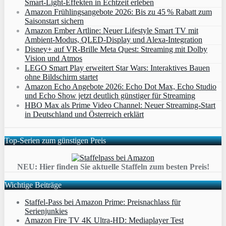
Smart‑Light‑Effekten in Echtzeit erleben
Amazon Frühlingsangebote 2026: Bis zu 45 % Rabatt zum
Saisonstart sichern
Amazon Ember Artline: Neuer Lifestyle Smart TV mit
Ambient‑Modus, QLED‑Display und Alexa‑Integration
Disney+ auf VR-Brille Meta Quest: Streaming mit Dolby
Vision und Atmos
LEGO Smart Play erweitert Star Wars: Interaktives Bauen
ohne Bildschirm startet
Amazon Echo Angebote 2026: Echo Dot Max, Echo Studio
und Echo Show jetzt deutlich günstiger für Streaming
HBO Max als Prime Video Channel: Neuer Streaming‑Start
in Deutschland und Österreich erklärt
Top-Serien zum günstigen Preis
NEU: Hier finden Sie aktuelle Staffeln zum besten Preis!
Wichtige Beiträge
Staffel-Pass bei Amazon Prime: Preisnachlass für
Serienjunkies
Amazon Fire TV 4K Ultra-HD: Mediaplayer Test