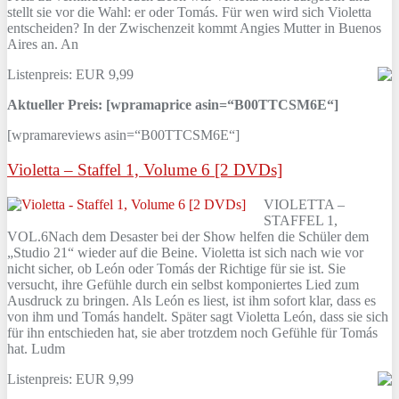
stellt sie vor die Wahl: er oder Tomás. Für wen wird sich Violetta
entscheiden? In der Zwischenzeit kommt Angies Mutter in Buenos
Aires an. An
Listenpreis: EUR 9,99
Aktueller Preis: [wpramaprice asin=“B00TTCSM6E“]
[wpramareviews asin=“B00TTCSM6E“]
Violetta – Staffel 1, Volume 6 [2 DVDs]
VIOLETTA –
STAFFEL 1,
VOL.6Nach dem Desaster bei der Show helfen die Schüler dem
„Studio 21“ wieder auf die Beine. Violetta ist sich nach wie vor
nicht sicher, ob León oder Tomás der Richtige für sie ist. Sie
versucht, ihre Gefühle durch ein selbst komponiertes Lied zum
Ausdruck zu bringen. Als León es liest, ist ihm sofort klar, dass es
von ihm und Tomás handelt. Später sagt Violetta León, dass sie sich
für ihn entschieden hat, sie aber trotzdem noch Gefühle für Tomás
hat. Ludm
Listenpreis: EUR 9,99