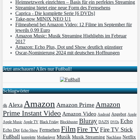
Heimnetzwerk einrichten – Basis für ein perfektes Streaming
Streaming bietet eine neue Form des Fernsehens
Caprica - Die komplette Serie [6 DVDs]
Take-now MINIX NEO U1
Filmeabend bei Amazon Video: 12 Filme im September für
jeweils 0,99 Euro
Amazon Music: Musik Streaming Highlights im Februar
2017
Amazon: Echo Plus, Dot und Show deutlich günstiger
Oscar-Nominierung 2024 mit deutschen Hoffnungen
Jetzt anschauen! Alles nur Fußball!
Schlagwörter
Amazon
Amazon
Amazon Prime
Alexa
4k
Prime Instant Video
Amazon Video
Angebot
Apple
Android
Bluray
Echo
Apple Music
Apple TV
Blockbuster
DAZN
Black Friday
DVDs
Film
Fire TV
Fire TV Stick
Fernsehen
Echo Dot
Echo Show
Fußball
Musik
Musik Streaming
Netflix
Mediaplayer
Nachlass
komplette