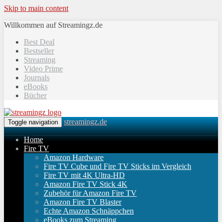
Skip to main content
Willkommen auf Streamingz.de
Best Deal
Bestseller
Streaming
Video Prime
Journals
eBooks
Bücher
streamingz.de
Toggle navigation
Home
Fire TV
Amazon Hardware
Fire TV Cube und Fire TV Sticks im Vergleich
Fire TV mit 4K Ultra-HD
Amazon Fire TV Stick 4K
Zubehör für Amazon Fire TV
Amazon Fire TV Blaster
Echte Amazon Schnäppchen
eBooks zum Streaming