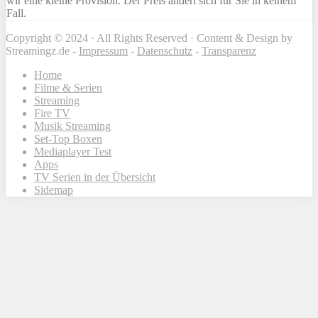
wir eine kleine Provision. Der Preis ändert sich für Sie in keinem
Fall.
Copyright © 2024 · All Rights Reserved · Content & Design by
Streamingz.de -
Impressum
-
Datenschutz
-
Transparenz
Home
Filme & Serien
Streaming
Fire TV
Musik Streaming
Set-Top Boxen
Mediaplayer Test
Apps
TV Serien in der Übersicht
Sidemap