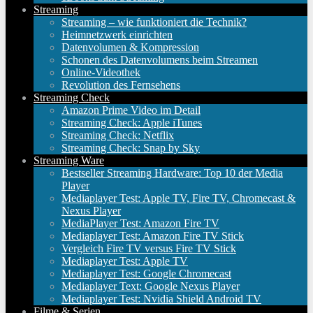
Streaming
Streaming – wie funktioniert die Technik?
Heimnetzwerk einrichten
Datenvolumen & Kompression
Schonen des Datenvolumens beim Streamen
Online-Videothek
Revolution des Fernsehens
Streaming Check
Amazon Prime Video im Detail
Streaming Check: Apple iTunes
Streaming Check: Netflix
Streaming Check: Snap by Sky
Streaming Ware
Bestseller Streaming Hardware: Top 10 der Media
Player
Mediaplayer Test: Apple TV, Fire TV, Chromecast &
Nexus Player
MediaPlayer Test: Amazon Fire TV
Mediaplayer Test: Amazon Fire TV Stick
Vergleich Fire TV versus Fire TV Stick
Mediaplayer Test: Apple TV
Mediaplayer Test: Google Chromecast
Mediaplayer Text: Google Nexus Player
Mediaplayer Test: Nvidia Shield Android TV
Filme & Serien