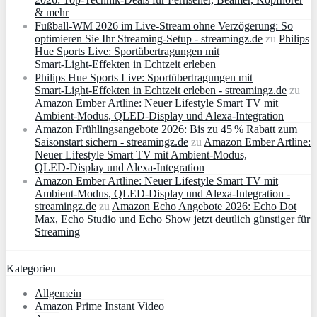
& mehr
Fußball-WM 2026 im Live-Stream ohne Verzögerung: So
optimieren Sie Ihr Streaming-Setup - streamingz.de
zu
Philips
Hue Sports Live: Sportübertragungen mit
Smart‑Light‑Effekten in Echtzeit erleben
Philips Hue Sports Live: Sportübertragungen mit
Smart‑Light‑Effekten in Echtzeit erleben - streamingz.de
zu
Amazon Ember Artline: Neuer Lifestyle Smart TV mit
Ambient‑Modus, QLED‑Display und Alexa‑Integration
Amazon Frühlingsangebote 2026: Bis zu 45 % Rabatt zum
Saisonstart sichern - streamingz.de
zu
Amazon Ember Artline:
Neuer Lifestyle Smart TV mit Ambient‑Modus,
QLED‑Display und Alexa‑Integration
Amazon Ember Artline: Neuer Lifestyle Smart TV mit
Ambient‑Modus, QLED‑Display und Alexa‑Integration -
streamingz.de
zu
Amazon Echo Angebote 2026: Echo Dot
Max, Echo Studio und Echo Show jetzt deutlich günstiger für
Streaming
Kategorien
Allgemein
Amazon Prime Instant Video