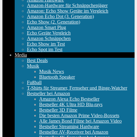
Amazon-Hardware für Schnäppchenjäger
Amazon: Echo Show Geräte im Vergleich
Amazon Echo Dot (3. Generation)
Echo Show (2. Generation)
Amazon Smart Plug
Echo Geräte Vergleich
Amazon Schnäppchen
Echo Show im Test
Echo Spot im Test
Media
Best Deals
Musik
Musik News
Bluetooth Speaker
Fußball
T-Shirts für Streamer, Fernseher und Binge-Watcher
Bestseller bei Amazon
Amazon Alexa Echo Bestseller
Bestseller 4K Ultra HD Blu-rays
Bestseller 3D Filme
Die besten Amazon Prime Video-Boxsets
Alle James Bond Filme bei Amazon Video
Bestseller Streaming Hardware
Bestseller AV-Receiver bei Amazon