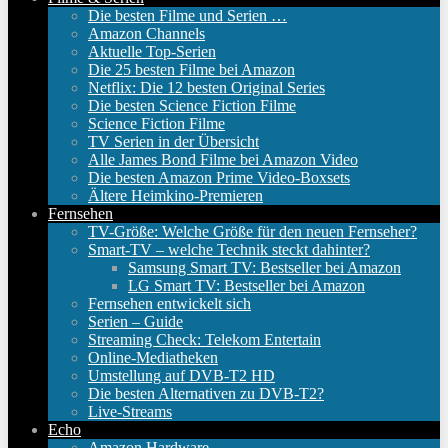
Die besten Filme und Serien …
Amazon Channels
Aktuelle Top-Serien
Die 25 besten Filme bei Amazon
Netflix: Die 12 besten Original Series
Die besten Science Fiction Filme
Science Fiction Filme
TV Serien in der Übersicht
Alle James Bond Filme bei Amazon Video
Die besten Amazon Prime Video-Boxsets
Ältere Heimkino-Premieren
Fernsehen
TV-Größe: Welche Größe für den neuen Fernseher?
Smart-TV – welche Technik steckt dahinter?
Samsung Smart TV: Bestseller bei Amazon
LG Smart TV: Bestseller bei Amazon
Fernsehen entwickelt sich
Serien – Guide
Streaming Check: Telekom Entertain
Online-Mediatheken
Umstellung auf DVB-T2 HD
Die besten Alternativen zu DVB-T2?
Live-Streams
Echo
Amazon Hardware