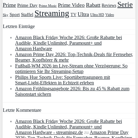
Serie
Prime
Rabatt
Prime Video
Prime Day
Reviews
Prime Music
Streaming
Ultra
Sport
Staffel
TV
Ultra HD
Video
Sky
Letzten Einträge
Amazon Black Friday Woche 2026: Große Rabatte bei
Audible, Kindle Unlimited, Paramount+ und
Amazon Hardware
Amazon Prime Day 2026: Top-Technik-Deals für Fernseher,
Beamer, Kopfhörer & mehr
Fußball-WM 2026 im Live-Stream ohne Verzögerung: So
optimieren Sie Ihr Streaming-Setup
Philips Hue Sports Live: Sportübertragungen mit
Smart‑Light‑Effekten in Echtzeit erleben
Amazon Frühlingsangebote 2026: Bis zu 45 % Rabatt zum
Saisonstart sichern
Letzte Kommentare
Amazon Black Friday Woche 2026: Große Rabatte bei
Audible, Kindle Unlimited, Paramount+ und
Amazon Hardware - streamingz.de
zu
Amazon Prime Day
2026: Top-Technik-Deals für Fernseher, Beamer, Kopfhörer