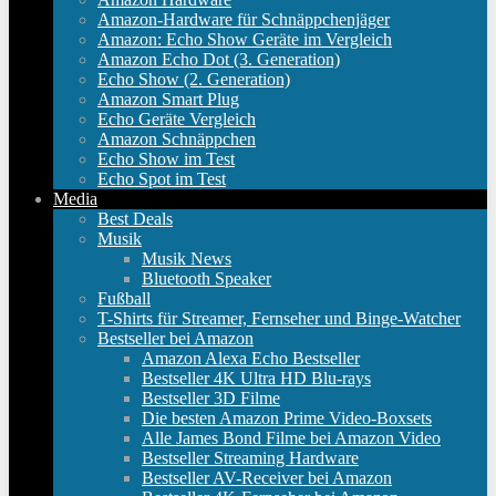
Amazon-Hardware für Schnäppchenjäger
Amazon: Echo Show Geräte im Vergleich
Amazon Echo Dot (3. Generation)
Echo Show (2. Generation)
Amazon Smart Plug
Echo Geräte Vergleich
Amazon Schnäppchen
Echo Show im Test
Echo Spot im Test
Media
Best Deals
Musik
Musik News
Bluetooth Speaker
Fußball
T-Shirts für Streamer, Fernseher und Binge-Watcher
Bestseller bei Amazon
Amazon Alexa Echo Bestseller
Bestseller 4K Ultra HD Blu-rays
Bestseller 3D Filme
Die besten Amazon Prime Video-Boxsets
Alle James Bond Filme bei Amazon Video
Bestseller Streaming Hardware
Bestseller AV-Receiver bei Amazon