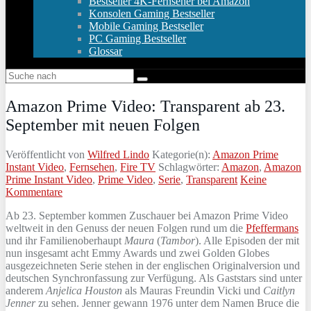
Bestseller 4K-Fernseher bei Amazon
Konsolen Gaming Bestseller
Mobile Gaming Bestseller
PC Gaming Bestseller
Glossar
Amazon Prime Video: Transparent ab 23.
September mit neuen Folgen
Veröffentlicht von
Wilfred Lindo
Kategorie(n):
Amazon Prime
Instant Video
,
Fernsehen
,
Fire TV
Schlagwörter:
Amazon
,
Amazon
Prime Instant Video
,
Prime Video
,
Serie
,
Transparent
Keine
Kommentare
Ab 23. September kommen Zuschauer bei Amazon Prime Video
weltweit in den Genuss der neuen Folgen rund um die
Pfeffermans
und ihr Familienoberhaupt
Maura
(
Tambor
). Alle Episoden der mit
nun insgesamt acht Emmy Awards und zwei Golden Globes
ausgezeichneten Serie stehen in der englischen Originalversion und
deutschen Synchronfassung zur Verfügung. Als Gaststars sind unter
anderem
Anjelica Houston
als Mauras Freundin Vicki und
Caitlyn
Jenner
zu sehen. Jenner gewann 1976 unter dem Namen Bruce die