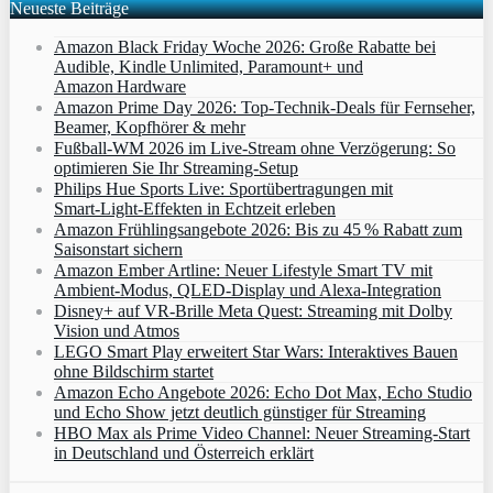
Neueste Beiträge
Amazon Black Friday Woche 2026: Große Rabatte bei
Audible, Kindle Unlimited, Paramount+ und
Amazon Hardware
Amazon Prime Day 2026: Top-Technik-Deals für Fernseher,
Beamer, Kopfhörer & mehr
Fußball-WM 2026 im Live-Stream ohne Verzögerung: So
optimieren Sie Ihr Streaming-Setup
Philips Hue Sports Live: Sportübertragungen mit
Smart‑Light‑Effekten in Echtzeit erleben
Amazon Frühlingsangebote 2026: Bis zu 45 % Rabatt zum
Saisonstart sichern
Amazon Ember Artline: Neuer Lifestyle Smart TV mit
Ambient‑Modus, QLED‑Display und Alexa‑Integration
Disney+ auf VR-Brille Meta Quest: Streaming mit Dolby
Vision und Atmos
LEGO Smart Play erweitert Star Wars: Interaktives Bauen
ohne Bildschirm startet
Amazon Echo Angebote 2026: Echo Dot Max, Echo Studio
und Echo Show jetzt deutlich günstiger für Streaming
HBO Max als Prime Video Channel: Neuer Streaming‑Start
in Deutschland und Österreich erklärt