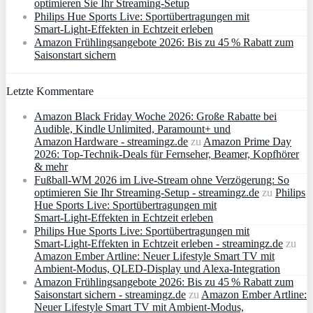
optimieren Sie Ihr Streaming-Setup
Philips Hue Sports Live: Sportübertragungen mit
Smart‑Light‑Effekten in Echtzeit erleben
Amazon Frühlingsangebote 2026: Bis zu 45 % Rabatt zum
Saisonstart sichern
Letzte Kommentare
Amazon Black Friday Woche 2026: Große Rabatte bei
Audible, Kindle Unlimited, Paramount+ und
Amazon Hardware - streamingz.de
zu
Amazon Prime Day
2026: Top-Technik-Deals für Fernseher, Beamer, Kopfhörer
& mehr
Fußball-WM 2026 im Live-Stream ohne Verzögerung: So
optimieren Sie Ihr Streaming-Setup - streamingz.de
zu
Philips
Hue Sports Live: Sportübertragungen mit
Smart‑Light‑Effekten in Echtzeit erleben
Philips Hue Sports Live: Sportübertragungen mit
Smart‑Light‑Effekten in Echtzeit erleben - streamingz.de
zu
Amazon Ember Artline: Neuer Lifestyle Smart TV mit
Ambient‑Modus, QLED‑Display und Alexa‑Integration
Amazon Frühlingsangebote 2026: Bis zu 45 % Rabatt zum
Saisonstart sichern - streamingz.de
zu
Amazon Ember Artline:
Neuer Lifestyle Smart TV mit Ambient‑Modus,