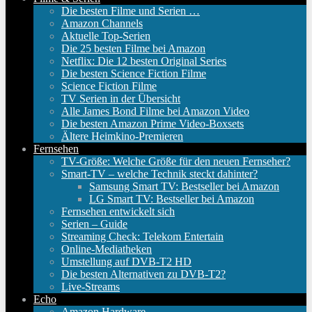
Die besten Filme und Serien …
Amazon Channels
Aktuelle Top-Serien
Die 25 besten Filme bei Amazon
Netflix: Die 12 besten Original Series
Die besten Science Fiction Filme
Science Fiction Filme
TV Serien in der Übersicht
Alle James Bond Filme bei Amazon Video
Die besten Amazon Prime Video-Boxsets
Ältere Heimkino-Premieren
Fernsehen
TV-Größe: Welche Größe für den neuen Fernseher?
Smart-TV – welche Technik steckt dahinter?
Samsung Smart TV: Bestseller bei Amazon
LG Smart TV: Bestseller bei Amazon
Fernsehen entwickelt sich
Serien – Guide
Streaming Check: Telekom Entertain
Online-Mediatheken
Umstellung auf DVB-T2 HD
Die besten Alternativen zu DVB-T2?
Live-Streams
Echo
Amazon Hardware