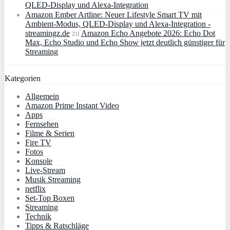
QLED‑Display und Alexa‑Integration
Amazon Ember Artline: Neuer Lifestyle Smart TV mit
Ambient‑Modus, QLED‑Display und Alexa‑Integration -
streamingz.de
zu
Amazon Echo Angebote 2026: Echo Dot
Max, Echo Studio und Echo Show jetzt deutlich günstiger für
Streaming
Kategorien
Allgemein
Amazon Prime Instant Video
Apps
Fernsehen
Filme & Serien
Fire TV
Fotos
Konsole
Live-Stream
Musik Streaming
netflix
Set-Top Boxen
Streaming
Technik
Tipps & Ratschläge