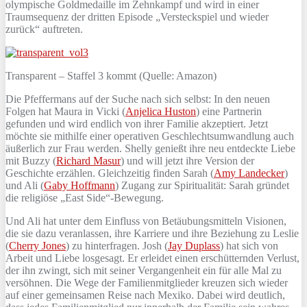
olympische Goldmedaille im Zehnkampf und wird in einer
Traumsequenz der dritten Episode „Versteckspiel und wieder
zurück“ auftreten.
Transparent – Staffel 3 kommt (Quelle: Amazon)
Die Pfeffermans auf der Suche nach sich selbst: In den neuen
Folgen hat Maura in Vicki (
Anjelica Huston
) eine Partnerin
gefunden und wird endlich von ihrer Familie akzeptiert. Jetzt
möchte sie mithilfe einer operativen Geschlechtsumwandlung auch
äußerlich zur Frau werden. Shelly genießt ihre neu entdeckte Liebe
mit Buzzy (
Richard Masur
) und will jetzt ihre Version der
Geschichte erzählen. Gleichzeitig finden Sarah (
Amy Landecker
)
und Ali (
Gaby Hoffmann
) Zugang zur Spiritualität: Sarah gründet
die religiöse „East Side“-Bewegung.
Und Ali hat unter dem Einfluss von Betäubungsmitteln Visionen,
die sie dazu veranlassen, ihre Karriere und ihre Beziehung zu Leslie
(
Cherry Jones
) zu hinterfragen. Josh (
Jay Duplass
) hat sich von
Arbeit und Liebe losgesagt. Er erleidet einen erschütternden Verlust,
der ihn zwingt, sich mit seiner Vergangenheit ein für alle Mal zu
versöhnen. Die Wege der Familienmitglieder kreuzen sich wieder
auf einer gemeinsamen Reise nach Mexiko. Dabei wird deutlich,