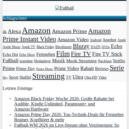
Schlagwörter
Amazon
Amazon
Amazon Prime
Alexa
4k
Prime Instant Video
Amazon Video
Angebot
Apple
Android
Bluray
Echo
Apple Music
Apple TV
Blockbuster
DAZN
Black Friday
DVDs
Film
Fire TV
Fire TV Stick
Fernsehen
Echo Dot
Echo Show
Fußball
Musik
Musik Streaming
Netflix
Mediaplayer
Nachlass
komplette
Serie
Prime
Rabatt
Prime Video
Prime Day
Reviews
Prime Music
Streaming
Ultra
Sport
Staffel
TV
Ultra HD
Video
Sky
Letzten Einträge
Amazon Black Friday Woche 2026: Große Rabatte bei
Audible, Kindle Unlimited, Paramount+ und
Amazon Hardware
Amazon Prime Day 2026: Top-Technik-Deals für Fernseher,
Beamer, Kopfhörer & mehr
Fußball-WM 2026 im Live-Stream ohne Verzögerung: So