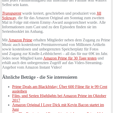
dass jedes Familienmitglied nur innerhalb der Familie sein wahres
Selbst sein kann.
Transparent
wurde kreiert, geschrieben und produziert von
Jill
Soloway
, die für das Amazon Original am Sonntag zum zweiten
Mal in Folge mit einem Emmy-Award ausgezeichnet wurde. Alle
Informationen zum Cast und zu den Episoden finden sie im
Serienbooklet im Anhang.
Mit
Amazon Prime
erhalten Mitglieder neben dem Zugang zu Prime
Music auch kostenlosen Premiumversand von Millionen Artikeln
sowie kostenlosen und unbegrenzten Speicherplatz für Fotos
und Zugang zur Kindle-Leihbücherei – all das für nur 69€ im Jahr.
Jedes neue Mitglied kann
Amazon Prime für 30 Tage testen
und
erhält auch den unbegrenzten Zugriff auf das Video-Streaming-
Angebot vom Amazon Instant Video!
Ähnliche Beträge - die Sie interessieren
Prime Deals am Blackfriday: Über 600 Filme für je 99 Cent
ausleihen
Film- und Serien Highlights bei Amazon Prime im Oktober
2017
Amazon Original I Love Dick mit Kevin Bacon startet im
Juni