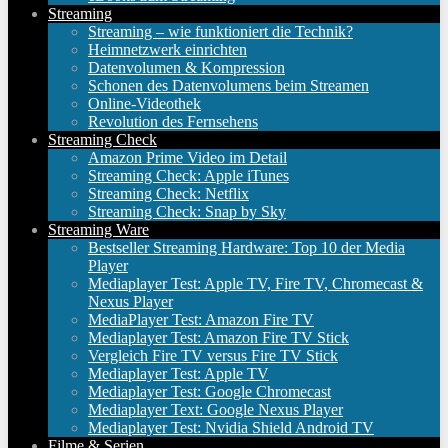
Streaming
Streaming – wie funktioniert die Technik?
Heimnetzwerk einrichten
Datenvolumen & Kompression
Schonen des Datenvolumens beim Streamen
Online-Videothek
Revolution des Fernsehens
Streaming Check
Amazon Prime Video im Detail
Streaming Check: Apple iTunes
Streaming Check: Netflix
Streaming Check: Snap by Sky
Streaming Ware
Bestseller Streaming Hardware: Top 10 der Media
Player
Mediaplayer Test: Apple TV, Fire TV, Chromecast &
Nexus Player
MediaPlayer Test: Amazon Fire TV
Mediaplayer Test: Amazon Fire TV Stick
Vergleich Fire TV versus Fire TV Stick
Mediaplayer Test: Apple TV
Mediaplayer Test: Google Chromecast
Mediaplayer Text: Google Nexus Player
Mediaplayer Test: Nvidia Shield Android TV
Filme & Serien