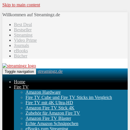
Skip to main content
Willkommen auf Streamingz.de
Best Deal
Bestseller
Streaming
Video Prime
Journals
eBooks
Bücher
streamingz.de
Toggle navigation
Home
Fire TV
Amazon Hardware
Fire TV Cube und Fire TV Sticks im Vergleich
Fire TV mit 4K Ultra-HD
Amazon Fire TV Stick 4K
Zubehör für Amazon Fire TV
Amazon Fire TV Blaster
Echte Amazon Schnäppchen
eBooks zum Streaming