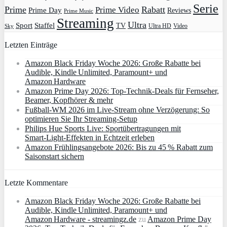
Serie
Prime
Rabatt
Prime Video
Prime Day
Reviews
Prime Music
Streaming
Ultra
Sport
Staffel
TV
Ultra HD
Video
Sky
Letzten Einträge
Amazon Black Friday Woche 2026: Große Rabatte bei
Audible, Kindle Unlimited, Paramount+ und
Amazon Hardware
Amazon Prime Day 2026: Top-Technik-Deals für Fernseher,
Beamer, Kopfhörer & mehr
Fußball-WM 2026 im Live-Stream ohne Verzögerung: So
optimieren Sie Ihr Streaming-Setup
Philips Hue Sports Live: Sportübertragungen mit
Smart‑Light‑Effekten in Echtzeit erleben
Amazon Frühlingsangebote 2026: Bis zu 45 % Rabatt zum
Saisonstart sichern
Letzte Kommentare
Amazon Black Friday Woche 2026: Große Rabatte bei
Audible, Kindle Unlimited, Paramount+ und
Amazon Hardware - streamingz.de
zu
Amazon Prime Day