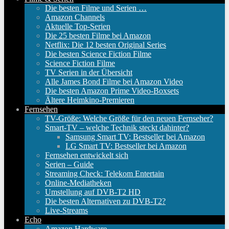
Die besten Filme und Serien …
Amazon Channels
Aktuelle Top-Serien
Die 25 besten Filme bei Amazon
Netflix: Die 12 besten Original Series
Die besten Science Fiction Filme
Science Fiction Filme
TV Serien in der Übersicht
Alle James Bond Filme bei Amazon Video
Die besten Amazon Prime Video-Boxsets
Ältere Heimkino-Premieren
Fernsehen
TV-Größe: Welche Größe für den neuen Fernseher?
Smart-TV – welche Technik steckt dahinter?
Samsung Smart TV: Bestseller bei Amazon
LG Smart TV: Bestseller bei Amazon
Fernsehen entwickelt sich
Serien – Guide
Streaming Check: Telekom Entertain
Online-Mediatheken
Umstellung auf DVB-T2 HD
Die besten Alternativen zu DVB-T2?
Live-Streams
Echo
Amazon Hardware