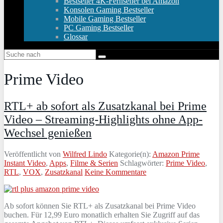
Bestseller 4K-Fernseher bei Amazon
Konsolen Gaming Bestseller
Mobile Gaming Bestseller
PC Gaming Bestseller
Glossar
Prime Video
RTL+ ab sofort als Zusatzkanal bei Prime
Video – Streaming-Highlights ohne App-
Wechsel genießen
Veröffentlicht von
Wilfred Lindo
Kategorie(n):
Amazon Prime
Instant Video
,
Apps
,
Filme & Serien
Schlagwörter:
Prime Video
,
RTL
,
VOX
,
Zusatzkanal
Keine Kommentare
Ab sofort können Sie RTL+ als Zusatzkanal bei Prime Video
buchen. Für 12,99 Euro monatlich erhalten Sie Zugriff auf das