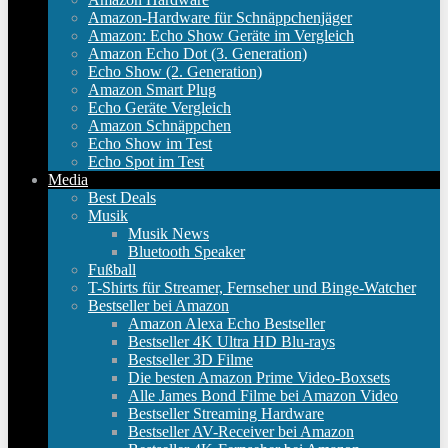
Amazon-Hardware für Schnäppchenjäger
Amazon: Echo Show Geräte im Vergleich
Amazon Echo Dot (3. Generation)
Echo Show (2. Generation)
Amazon Smart Plug
Echo Geräte Vergleich
Amazon Schnäppchen
Echo Show im Test
Echo Spot im Test
Media
Best Deals
Musik
Musik News
Bluetooth Speaker
Fußball
T-Shirts für Streamer, Fernseher und Binge-Watcher
Bestseller bei Amazon
Amazon Alexa Echo Bestseller
Bestseller 4K Ultra HD Blu-rays
Bestseller 3D Filme
Die besten Amazon Prime Video-Boxsets
Alle James Bond Filme bei Amazon Video
Bestseller Streaming Hardware
Bestseller AV-Receiver bei Amazon