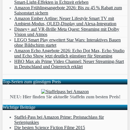
Smart‑Light‑Effekten in Echtzeit erleben
Amazon Frühlingsangebote 2026: Bis zu 45 % Rabatt zum
Saisonstart sichern
Amazon Ember Artline: Neuer Lifestyle Smart TV mit
Ambient‑Modus, QLED‑Display und Alexa‑Integration
Disney+ auf VR-Brille Meta Quest: Streaming mit Dolby
Vision und Atmos
LEGO Smart Play erweitert Star Wars: Interaktives Bauen
ohne Bildschirm startet
Amazon Echo Angebote 2026: Echo Dot Max, Echo Studio
und Echo Show jetzt deutlich günstiger für Streaming
HBO Max als Prime Video Channel: Neuer Streaming‑Start
in Deutschland und Österreich erklärt
Top-Serien zum günstigen Preis
NEU: Hier finden Sie aktuelle Staffeln zum besten Preis!
Wichtige Beiträge
Staffel-Pass bei Amazon Prime: Preisnachlass für
Serienjunkies
Die besten Science Fiction Filme 2015