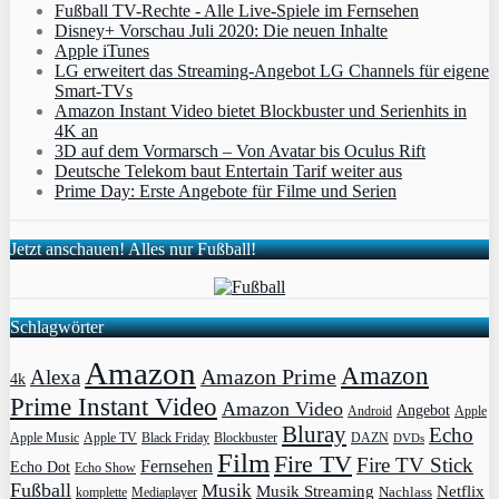
Fußball TV-Rechte - Alle Live-Spiele im Fernsehen
Disney+ Vorschau Juli 2020: Die neuen Inhalte
Apple iTunes
LG erweitert das Streaming-Angebot LG Channels für eigene
Smart-TVs
Amazon Instant Video bietet Blockbuster und Serienhits in
4K an
3D auf dem Vormarsch – Von Avatar bis Oculus Rift
Deutsche Telekom baut Entertain Tarif weiter aus
Prime Day: Erste Angebote für Filme und Serien
Jetzt anschauen! Alles nur Fußball!
Schlagwörter
Amazon
Amazon
Amazon Prime
Alexa
4k
Prime Instant Video
Amazon Video
Angebot
Apple
Android
Bluray
Echo
Apple Music
Apple TV
Blockbuster
DAZN
Black Friday
DVDs
Film
Fire TV
Fire TV Stick
Fernsehen
Echo Dot
Echo Show
Fußball
Musik
Musik Streaming
Netflix
Mediaplayer
Nachlass
komplette