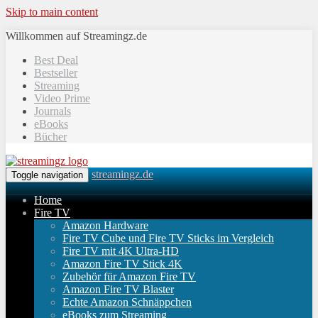
Skip to main content
Willkommen auf Streamingz.de
Best Deal
Bestseller
Streaming
Video Prime
Journals
eBooks
Bücher
streamingz.de
Toggle navigation
Home
Fire TV
Amazon Hardware
Fire TV Cube und Fire TV Sticks im Vergleich
Fire TV mit 4K Ultra-HD
Amazon Fire TV Stick 4K
Zubehör für Amazon Fire TV
Amazon Fire TV Blaster
Echte Amazon Schnäppchen
eBooks zum Streaming