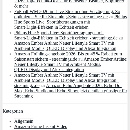
2026: Top-Technik-Deals für Fernseher, Beamer, Kopfhörer
& mehr
Fußball-WM 2026 im Live-Stream ohne Verzögerung: So
optimieren Sie Ihr Streaming-Setup - streamingz.de
zu
Philips
Hue Sports Live: Sportübertragungen mit
Smart‑Light‑Effekten in Echtzeit erleben
Philips Hue Sports Live: Sportübertragungen mit
Smart‑Light‑Effekten in Echtzeit erleben - streamingz.de
zu
Amazon Ember Artline: Neuer Lifestyle Smart TV mit
Ambient‑Modus, QLED‑Display und Alexa‑Integration
Amazon Frühlingsangebote 2026: Bis zu 45 % Rabatt zum
Saisonstart sichern - streamingz.de
zu
Amazon Ember Artline:
Neuer Lifestyle Smart TV mit Ambient‑Modus,
QLED‑Display und Alexa‑Integration
Amazon Ember Artline: Neuer Lifestyle Smart TV mit
Ambient‑Modus, QLED‑Display und Alexa‑Integration -
streamingz.de
zu
Amazon Echo Angebote 2026: Echo Dot
Max, Echo Studio und Echo Show jetzt deutlich günstiger für
Streaming
Kategorien
Allgemein
Amazon Prime Instant Video