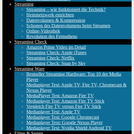
Streaming
Streaming – wie funktioniert die Technik?
Heimnetzwerk einrichten
Datenvolumen & Kompression
Schonen des Datenvolumens beim Streamen
Online-Videothek
Revolution des Fernsehens
Streaming Check
Amazon Prime Video im Detail
Streaming Check: Apple iTunes
Streaming Check: Netflix
Streaming Check: Snap by Sky
Streaming Ware
Bestseller Streaming Hardware: Top 10 der Media
Player
Mediaplayer Test: Apple TV, Fire TV, Chromecast &
Nexus Player
MediaPlayer Test: Amazon Fire TV
Mediaplayer Test: Amazon Fire TV Stick
Vergleich Fire TV versus Fire TV Stick
Mediaplayer Test: Apple TV
Mediaplayer Test: Google Chromecast
Mediaplayer Text: Google Nexus Player
Mediaplayer Test: Nvidia Shield Android TV
Filme & Serien