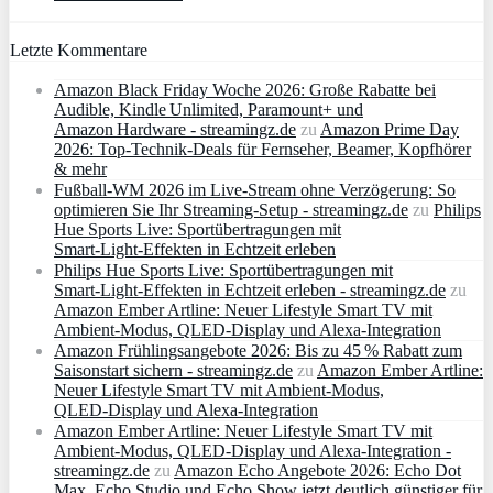
Letzte Kommentare
Amazon Black Friday Woche 2026: Große Rabatte bei
Audible, Kindle Unlimited, Paramount+ und
Amazon Hardware - streamingz.de
zu
Amazon Prime Day
2026: Top-Technik-Deals für Fernseher, Beamer, Kopfhörer
& mehr
Fußball-WM 2026 im Live-Stream ohne Verzögerung: So
optimieren Sie Ihr Streaming-Setup - streamingz.de
zu
Philips
Hue Sports Live: Sportübertragungen mit
Smart‑Light‑Effekten in Echtzeit erleben
Philips Hue Sports Live: Sportübertragungen mit
Smart‑Light‑Effekten in Echtzeit erleben - streamingz.de
zu
Amazon Ember Artline: Neuer Lifestyle Smart TV mit
Ambient‑Modus, QLED‑Display und Alexa‑Integration
Amazon Frühlingsangebote 2026: Bis zu 45 % Rabatt zum
Saisonstart sichern - streamingz.de
zu
Amazon Ember Artline:
Neuer Lifestyle Smart TV mit Ambient‑Modus,
QLED‑Display und Alexa‑Integration
Amazon Ember Artline: Neuer Lifestyle Smart TV mit
Ambient‑Modus, QLED‑Display und Alexa‑Integration -
streamingz.de
zu
Amazon Echo Angebote 2026: Echo Dot
Max, Echo Studio und Echo Show jetzt deutlich günstiger für