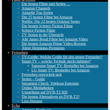
Die besten Filme und Serien …
Amazon Channels
Aktuelle Top-Serien
Die 25 besten Filme bei Amazon
Netflix: Die 12 besten Original Series
Die besten Science Fiction Filme
Science Fiction Filme
TV Serien in der Übersicht
Alle James Bond Filme bei Amazon Video
Die besten Amazon Prime Video-Boxsets
Ältere Heimkino-Premieren
Fernsehen
TV-Größe: Welche Größe für den neuen Fernseher?
Smart-TV – welche Technik steckt dahinter?
Samsung Smart TV: Bestseller bei Amazon
LG Smart TV: Bestseller bei Amazon
Fernsehen entwickelt sich
Serien – Guide
Streaming Check: Telekom Entertain
Online-Mediatheken
Umstellung auf DVB-T2 HD
Die besten Alternativen zu DVB-T2?
Live-Streams
Echo
Amazon Hardware