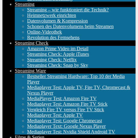
Streaming
Streaming – wie funktioniert die Technik?
Heimnetzwerk einrichten
Datenvolumen & Kompression
Schonen des Datenvolumens beim Streamen
Online-Videothek
Revolution des Fernsehens
Streaming Check
Amazon Prime Video im Detail
Streaming Check: Apple iTunes
Streaming Check: Netflix
Streaming Check: Snap by Sky
Streaming Ware
Bestseller Streaming Hardware: Top 10 der Media
Player
Mediaplayer Test: Apple TV, Fire TV, Chromecast &
Nexus Player
MediaPlayer Test: Amazon Fire TV
Mediaplayer Test: Amazon Fire TV Stick
Vergleich Fire TV versus Fire TV Stick
Mediaplayer Test: Apple TV
Mediaplayer Test: Google Chromecast
Mediaplayer Text: Google Nexus Player
Mediaplayer Test: Nvidia Shield Android TV
Filme & Serien