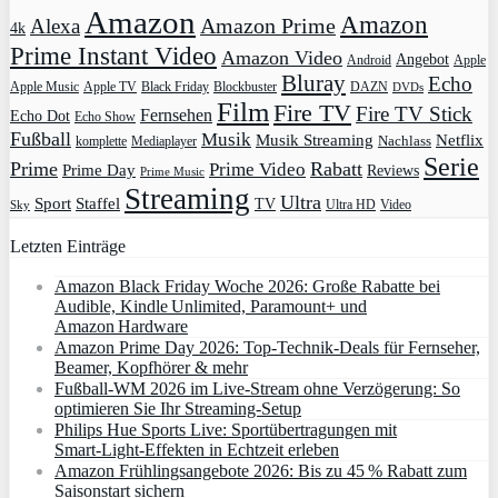
Amazon
Amazon
Amazon Prime
Alexa
4k
Prime Instant Video
Amazon Video
Angebot
Apple
Android
Bluray
Echo
Apple Music
Apple TV
Blockbuster
DAZN
Black Friday
DVDs
Film
Fire TV
Fire TV Stick
Fernsehen
Echo Dot
Echo Show
Fußball
Musik
Musik Streaming
Netflix
Mediaplayer
Nachlass
komplette
Serie
Prime
Rabatt
Prime Video
Prime Day
Reviews
Prime Music
Streaming
Ultra
Sport
Staffel
TV
Ultra HD
Video
Sky
Letzten Einträge
Amazon Black Friday Woche 2026: Große Rabatte bei
Audible, Kindle Unlimited, Paramount+ und
Amazon Hardware
Amazon Prime Day 2026: Top-Technik-Deals für Fernseher,
Beamer, Kopfhörer & mehr
Fußball-WM 2026 im Live-Stream ohne Verzögerung: So
optimieren Sie Ihr Streaming-Setup
Philips Hue Sports Live: Sportübertragungen mit
Smart‑Light‑Effekten in Echtzeit erleben
Amazon Frühlingsangebote 2026: Bis zu 45 % Rabatt zum
Saisonstart sichern