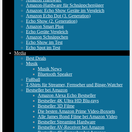
Amazon-Hardware für Schnäppchenjäger
Amazon: Echo Show Geräte im Vergleich
Amazon Echo Dot (3. Generation)
Echo Show (2. Generation)
Amazon Smart Plug
Echo Geräte Vergleich
Amazon Schnäppchen
Echo Show im Test
Echo Spot im Test
Media
Best Deals
Musik
Musik News
Bluetooth Speaker
Fußball
T-Shirts für Streamer, Fernseher und Binge-Watcher
Bestseller bei Amazon
Amazon Alexa Echo Bestseller
Bestseller 4K Ultra HD Blu-rays
Bestseller 3D Filme
Die besten Amazon Prime Video-Boxsets
Alle James Bond Filme bei Amazon Video
Bestseller Streaming Hardware
Bestseller AV-Receiver bei Amazon