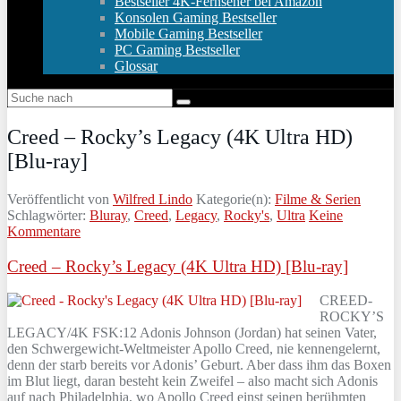
Bestseller 4K-Fernseher bei Amazon
Konsolen Gaming Bestseller
Mobile Gaming Bestseller
PC Gaming Bestseller
Glossar
Creed – Rocky’s Legacy (4K Ultra HD)
[Blu-ray]
Veröffentlicht von
Wilfred Lindo
Kategorie(n):
Filme & Serien
Schlagwörter:
Bluray
,
Creed
,
Legacy
,
Rocky's
,
Ultra
Keine
Kommentare
Creed – Rocky’s Legacy (4K Ultra HD) [Blu-ray]
CREED-
ROCKY’S
LEGACY/4K FSK:12 Adonis Johnson (Jordan) hat seinen Vater,
den Schwergewicht-Weltmeister Apollo Creed, nie kennengelernt,
denn der starb bereits vor Adonis’ Geburt. Aber dass ihm das Boxen
im Blut liegt, daran besteht kein Zweifel – also macht sich Adonis
auf nach Philadelphia, wo Apollo Creed einst seinen berühmten