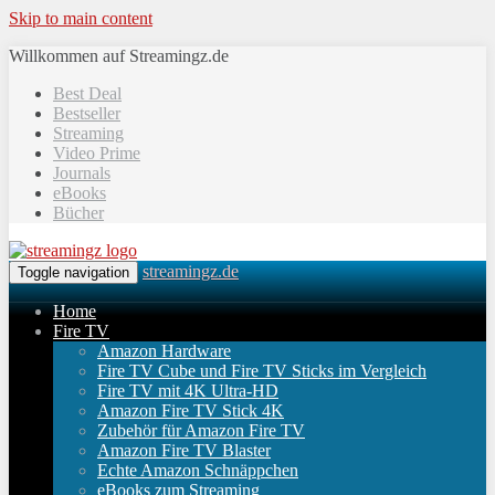
Skip to main content
Willkommen auf Streamingz.de
Best Deal
Bestseller
Streaming
Video Prime
Journals
eBooks
Bücher
streamingz.de
Toggle navigation
Home
Fire TV
Amazon Hardware
Fire TV Cube und Fire TV Sticks im Vergleich
Fire TV mit 4K Ultra-HD
Amazon Fire TV Stick 4K
Zubehör für Amazon Fire TV
Amazon Fire TV Blaster
Echte Amazon Schnäppchen
eBooks zum Streaming