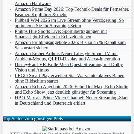
Amazon Hardware
Amazon Prime Day 2026: Top-Technik-Deals für Fernseher,
Beamer, Kopfhörer & mehr
Fußball-WM 2026 im Live-Stream ohne Verzögerung: So
optimieren Sie Ihr Streaming-Setup
Philips Hue Sports Live: Sportübertragungen mit
Smart‑Light‑Effekten in Echtzeit erleben
Amazon Frühlingsangebote 2026: Bis zu 45 % Rabatt zum
Saisonstart sichern
Amazon Ember Artline: Neuer Lifestyle Smart TV mit
Ambient‑Modus, QLED‑Display und Alexa‑Integration
Disney+ auf VR-Brille Meta Quest: Streaming mit Dolby
Vision und Atmos
LEGO Smart Play erweitert Star Wars: Interaktives Bauen
ohne Bildschirm startet
Amazon Echo Angebote 2026: Echo Dot Max, Echo Studio
und Echo Show jetzt deutlich günstiger für Streaming
HBO Max als Prime Video Channel: Neuer Streaming‑Start
in Deutschland und Österreich erklärt
Top-Serien zum günstigen Preis