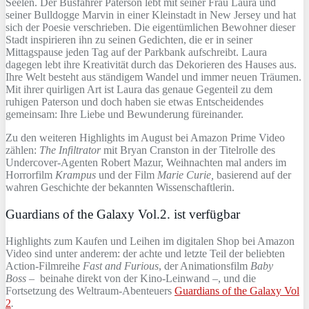
Seelen. Der Busfahrer Paterson lebt mit seiner Frau Laura und
seiner Bulldogge Marvin in einer Kleinstadt in New Jersey und hat
sich der Poesie verschrieben. Die eigentümlichen Bewohner dieser
Stadt inspirieren ihn zu seinen Gedichten, die er in seiner
Mittagspause jeden Tag auf der Parkbank aufschreibt. Laura
dagegen lebt ihre Kreativität durch das Dekorieren des Hauses aus.
Ihre Welt besteht aus ständigem Wandel und immer neuen Träumen.
Mit ihrer quirligen Art ist Laura das genaue Gegenteil zu dem
ruhigen Paterson und doch haben sie etwas Entscheidendes
gemeinsam: Ihre Liebe und Bewunderung füreinander.
Zu den weiteren Highlights im August bei Amazon Prime Video
zählen:
The Infiltrator
mit Bryan Cranston in der Titelrolle des
Undercover-Agenten Robert Mazur, Weihnachten mal anders im
Horrorfilm
Krampus
und der Film
Marie Curie,
basierend auf der
wahren Geschichte der bekannten Wissenschaftlerin.
Guardians of the Galaxy Vol.2. ist verfügbar
Highlights zum Kaufen und Leihen im digitalen Shop bei Amazon
Video sind unter anderem: der achte und letzte Teil der beliebten
Action-Filmreihe
Fast and Furious
, der Animationsfilm
Baby
Boss
– beinahe direkt von der Kino-Leinwand –, und die
Fortsetzung des Weltraum-Abenteuers
Guardians of the Galaxy Vol
2
.