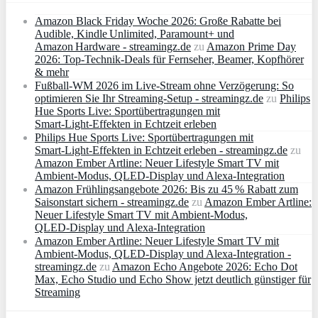
Amazon Black Friday Woche 2026: Große Rabatte bei
Audible, Kindle Unlimited, Paramount+ und
Amazon Hardware - streamingz.de
zu
Amazon Prime Day
2026: Top-Technik-Deals für Fernseher, Beamer, Kopfhörer
& mehr
Fußball-WM 2026 im Live-Stream ohne Verzögerung: So
optimieren Sie Ihr Streaming-Setup - streamingz.de
zu
Philips
Hue Sports Live: Sportübertragungen mit
Smart‑Light‑Effekten in Echtzeit erleben
Philips Hue Sports Live: Sportübertragungen mit
Smart‑Light‑Effekten in Echtzeit erleben - streamingz.de
zu
Amazon Ember Artline: Neuer Lifestyle Smart TV mit
Ambient‑Modus, QLED‑Display und Alexa‑Integration
Amazon Frühlingsangebote 2026: Bis zu 45 % Rabatt zum
Saisonstart sichern - streamingz.de
zu
Amazon Ember Artline:
Neuer Lifestyle Smart TV mit Ambient‑Modus,
QLED‑Display und Alexa‑Integration
Amazon Ember Artline: Neuer Lifestyle Smart TV mit
Ambient‑Modus, QLED‑Display und Alexa‑Integration -
streamingz.de
zu
Amazon Echo Angebote 2026: Echo Dot
Max, Echo Studio und Echo Show jetzt deutlich günstiger für
Streaming