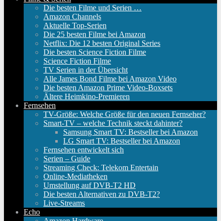
Die besten Filme und Serien …
Amazon Channels
Aktuelle Top-Serien
Die 25 besten Filme bei Amazon
Netflix: Die 12 besten Original Series
Die besten Science Fiction Filme
Science Fiction Filme
TV Serien in der Übersicht
Alle James Bond Filme bei Amazon Video
Die besten Amazon Prime Video-Boxsets
Ältere Heimkino-Premieren
Fernsehen
TV-Größe: Welche Größe für den neuen Fernseher?
Smart-TV – welche Technik steckt dahinter?
Samsung Smart TV: Bestseller bei Amazon
LG Smart TV: Bestseller bei Amazon
Fernsehen entwickelt sich
Serien – Guide
Streaming Check: Telekom Entertain
Online-Mediatheken
Umstellung auf DVB-T2 HD
Die besten Alternativen zu DVB-T2?
Live-Streams
Echo
Amazon Hardware