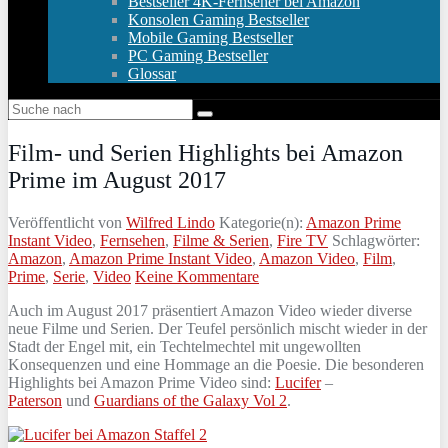
Bestseller 4K-Fernseher bei Amazon
Konsolen Gaming Bestseller
Mobile Gaming Bestseller
PC Gaming Bestseller
Glossar
Film- und Serien Highlights bei Amazon
Prime im August 2017
Veröffentlicht von
Wilfred Lindo
Kategorie(n):
Amazon Prime
Instant Video
,
Fernsehen
,
Filme & Serien
,
Fire TV
Schlagwörter:
Amazon
,
Amazon Prime Instant Video
,
Amazon Video
,
Film
,
Prime
,
Serie
,
Video
Keine Kommentare
Auch im August 2017 präsentiert Amazon Video wieder diverse
neue Filme und Serien. Der Teufel persönlich mischt wieder in der
Stadt der Engel mit, ein Techtelmechtel mit ungewollten
Konsequenzen und eine Hommage an die Poesie. Die besonderen
Highlights bei Amazon Prime Video sind:
Lucifer
–
Paterson
und
Guardians of the Galaxy Vol 2
.