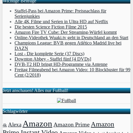
Wichtige Beiträge
Staffel-Pass bei Amazon Prime: Preisnachlass für
Serienjunkies
Alle 4K Filme und Serien in Ultra HD auf Netflix
Die besten Science Fiction Filme 2015
Amazon Fire TV Cube: Der Streaming-Würfel kommt
Online-Videothek Wuaki.tv geht in Deutschland an den Start
Champions League: BVB gegen Atlético Madrid live bei
DAZN
Lost - Die komplette Serie (37 Discs)
Downton Abbey - Staffel fünf [4 DVDs]
DVB-T2 HD bringt HD-Programme via Antenne
Freitag Filmeabend bei Amazon Video: 10 Blockbuster für 99
Cent (2/2018)
Jetzt anschauen! Alles nur Fußball!
Schlagwörter
Amazon
Amazon
Amazon Prime
Alexa
4k
Prime Instant Video