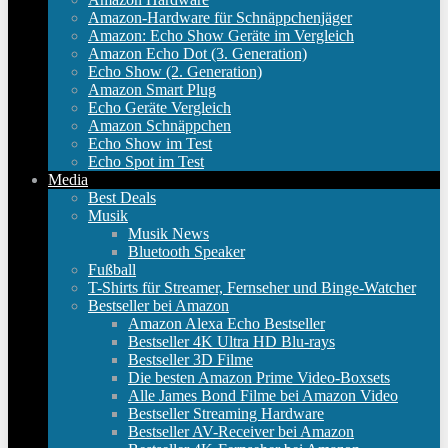
Amazon-Hardware für Schnäppchenjäger
Amazon: Echo Show Geräte im Vergleich
Amazon Echo Dot (3. Generation)
Echo Show (2. Generation)
Amazon Smart Plug
Echo Geräte Vergleich
Amazon Schnäppchen
Echo Show im Test
Echo Spot im Test
Media
Best Deals
Musik
Musik News
Bluetooth Speaker
Fußball
T-Shirts für Streamer, Fernseher und Binge-Watcher
Bestseller bei Amazon
Amazon Alexa Echo Bestseller
Bestseller 4K Ultra HD Blu-rays
Bestseller 3D Filme
Die besten Amazon Prime Video-Boxsets
Alle James Bond Filme bei Amazon Video
Bestseller Streaming Hardware
Bestseller AV-Receiver bei Amazon