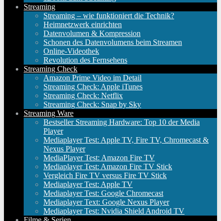
Streaming
Streaming – wie funktioniert die Technik?
Heimnetzwerk einrichten
Datenvolumen & Kompression
Schonen des Datenvolumens beim Streamen
Online-Videothek
Revolution des Fernsehens
Streaming Check
Amazon Prime Video im Detail
Streaming Check: Apple iTunes
Streaming Check: Netflix
Streaming Check: Snap by Sky
Streaming Ware
Bestseller Streaming Hardware: Top 10 der Media
Player
Mediaplayer Test: Apple TV, Fire TV, Chromecast &
Nexus Player
MediaPlayer Test: Amazon Fire TV
Mediaplayer Test: Amazon Fire TV Stick
Vergleich Fire TV versus Fire TV Stick
Mediaplayer Test: Apple TV
Mediaplayer Test: Google Chromecast
Mediaplayer Text: Google Nexus Player
Mediaplayer Test: Nvidia Shield Android TV
Filme & Serien