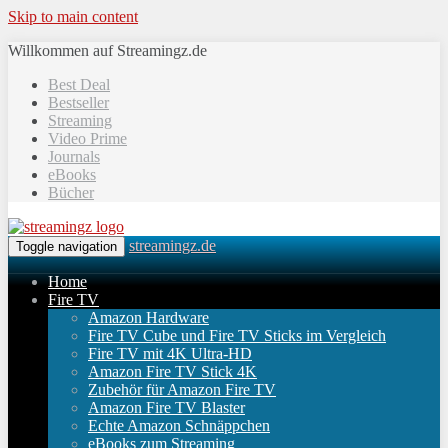
Skip to main content
Willkommen auf Streamingz.de
Best Deal
Bestseller
Streaming
Video Prime
Journals
eBooks
Bücher
streamingz.de
Toggle navigation
Home
Fire TV
Amazon Hardware
Fire TV Cube und Fire TV Sticks im Vergleich
Fire TV mit 4K Ultra-HD
Amazon Fire TV Stick 4K
Zubehör für Amazon Fire TV
Amazon Fire TV Blaster
Echte Amazon Schnäppchen
eBooks zum Streaming