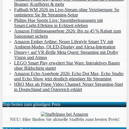
Beamer, Kopfhörer & mehr
Fußball-WM 2026 im Live-Stream ohne Verzögerung: So
optimieren Sie Ihr Streaming-Setup
Philips Hue Sports Live: Sportübertragungen mit
Smart‑Light‑Effekten in Echtzeit erleben
Amazon Frühlingsangebote 2026: Bis zu 45 % Rabatt zum
Saisonstart sichern
Amazon Ember Artline: Neuer Lifestyle Smart TV mit
Ambient‑Modus, QLED‑Display und Alexa‑Integration
Disney+ auf VR-Brille Meta Quest: Streaming mit Dolby
Vision und Atmos
LEGO Smart Play erweitert Star Wars: Interaktives Bauen
ohne Bildschirm startet
Amazon Echo Angebote 2026: Echo Dot Max, Echo Studio
und Echo Show jetzt deutlich günstiger für Streaming
HBO Max als Prime Video Channel: Neuer Streaming‑Start
in Deutschland und Österreich erklärt
Top-Serien zum günstigen Preis
NEU: Hier finden Sie aktuelle Staffeln zum besten Preis!