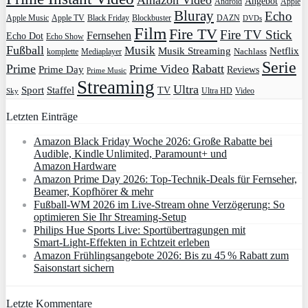
Amazon Video
Angebot
Apple
Android
Bluray
Echo
Apple Music
Apple TV
Blockbuster
DAZN
Black Friday
DVDs
Film
Fire TV
Fire TV Stick
Fernsehen
Echo Dot
Echo Show
Fußball
Musik
Musik Streaming
Netflix
Mediaplayer
Nachlass
komplette
Serie
Prime
Rabatt
Prime Video
Prime Day
Reviews
Prime Music
Streaming
Ultra
Sport
Staffel
TV
Ultra HD
Video
Sky
Letzten Einträge
Amazon Black Friday Woche 2026: Große Rabatte bei
Audible, Kindle Unlimited, Paramount+ und
Amazon Hardware
Amazon Prime Day 2026: Top-Technik-Deals für Fernseher,
Beamer, Kopfhörer & mehr
Fußball-WM 2026 im Live-Stream ohne Verzögerung: So
optimieren Sie Ihr Streaming-Setup
Philips Hue Sports Live: Sportübertragungen mit
Smart‑Light‑Effekten in Echtzeit erleben
Amazon Frühlingsangebote 2026: Bis zu 45 % Rabatt zum
Saisonstart sichern
Letzte Kommentare