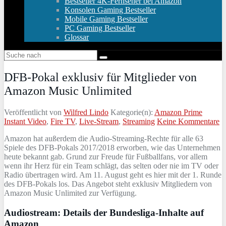
Bestseller 4K-Fernseher bei Amazon
Konsolen Gaming Bestseller
Mobile Gaming Bestseller
PC Gaming Bestseller
Glossar
DFB-Pokal exklusiv für Mitglieder von
Amazon Music Unlimited
Veröffentlicht von
Wilfred Lindo
Kategorie(n):
Amazon Prime
Instant Video
,
Fire TV
,
Live-Stream
,
Streaming
Keine Kommentare
Amazon hat außerdem die Audio-Streaming-Rechte für alle 63
Spiele des DFB-Pokals 2017/2018 erworben, wie das Unternehmen
heute bekannt gab. Grund zur Freude für Fußballfans, vor allem
wenn ihr Herz für ein Team schlägt, das selten oder nie im TV oder
Radio übertragen wird. Am 11. August geht es hier mit der 1. Runde
des DFB-Pokals los. Das Angebot steht exklusiv Mitgliedern von
Amazon Music Unlimited zur Verfügung.
Audiostream: Details der Bundesliga-Inhalte auf
Amazon