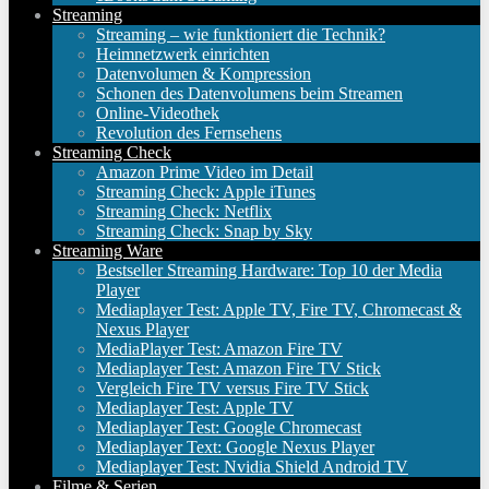
Streaming
Streaming – wie funktioniert die Technik?
Heimnetzwerk einrichten
Datenvolumen & Kompression
Schonen des Datenvolumens beim Streamen
Online-Videothek
Revolution des Fernsehens
Streaming Check
Amazon Prime Video im Detail
Streaming Check: Apple iTunes
Streaming Check: Netflix
Streaming Check: Snap by Sky
Streaming Ware
Bestseller Streaming Hardware: Top 10 der Media
Player
Mediaplayer Test: Apple TV, Fire TV, Chromecast &
Nexus Player
MediaPlayer Test: Amazon Fire TV
Mediaplayer Test: Amazon Fire TV Stick
Vergleich Fire TV versus Fire TV Stick
Mediaplayer Test: Apple TV
Mediaplayer Test: Google Chromecast
Mediaplayer Text: Google Nexus Player
Mediaplayer Test: Nvidia Shield Android TV
Filme & Serien