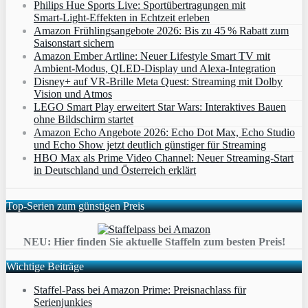
Philips Hue Sports Live: Sportübertragungen mit
Smart‑Light‑Effekten in Echtzeit erleben
Amazon Frühlingsangebote 2026: Bis zu 45 % Rabatt zum
Saisonstart sichern
Amazon Ember Artline: Neuer Lifestyle Smart TV mit
Ambient‑Modus, QLED‑Display und Alexa‑Integration
Disney+ auf VR-Brille Meta Quest: Streaming mit Dolby
Vision und Atmos
LEGO Smart Play erweitert Star Wars: Interaktives Bauen
ohne Bildschirm startet
Amazon Echo Angebote 2026: Echo Dot Max, Echo Studio
und Echo Show jetzt deutlich günstiger für Streaming
HBO Max als Prime Video Channel: Neuer Streaming‑Start
in Deutschland und Österreich erklärt
Top-Serien zum günstigen Preis
NEU: Hier finden Sie aktuelle Staffeln zum besten Preis!
Wichtige Beiträge
Staffel-Pass bei Amazon Prime: Preisnachlass für
Serienjunkies