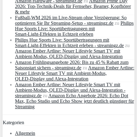
Amazon Hardware - streamingz.de
zu
Amazon Prime Day
2026: Top-Technik-Deals für Fernseher, Beamer, Kopfhörer
& mehr
Fußball-WM 2026 im Live-Stream ohne Verzögerung: So
optimieren Sie Ihr Streaming-Setup - streamingz.de
zu
Philips
Hue Sports Live: Sportübertragungen mit
Smart‑Light‑Effekten in Echtzeit erleben
Philips Hue Sports Live: Sportübertragungen mit
Smart‑Light‑Effekten in Echtzeit erleben - streamingz.de
zu
Amazon Ember Artline: Neuer Lifestyle Smart TV mit
Ambient‑Modus, QLED‑Display und Alexa‑Integration
Amazon Frühlingsangebote 2026: Bis zu 45 % Rabatt zum
Saisonstart sichern - streamingz.de
zu
Amazon Ember Artline:
Neuer Lifestyle Smart TV mit Ambient‑Modus,
QLED‑Display und Alexa‑Integration
Amazon Ember Artline: Neuer Lifestyle Smart TV mit
Ambient‑Modus, QLED‑Display und Alexa‑Integration -
streamingz.de
zu
Amazon Echo Angebote 2026: Echo Dot
Max, Echo Studio und Echo Show jetzt deutlich günstiger für
Streaming
Kategorien
Allgemein