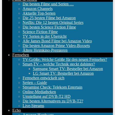
Die besten Filme und Serien …
Amazon Channels
Aktuelle Top-Serien
Die 25 besten Filme bei Amazon
Netflix: Die 12 besten Original Series
Die besten Science Fiction Filme
Science Fiction Filme
TV Serien in der Übersicht
Alle James Bond Filme bei Amazon Video
Die besten Amazon Prime Video-Boxsets
Ältere Heimkino-Premieren
Fernsehen
TV-Größe: Welche Größe für den neuen Fernseher?
Smart-TV – welche Technik steckt dahinter?
Samsung Smart TV: Bestseller bei Amazon
LG Smart TV: Bestseller bei Amazon
Fernsehen entwickelt sich
Serien – Guide
Streaming Check: Telekom Entertain
Online-Mediatheken
Umstellung auf DVB-T2 HD
Die besten Alternativen zu DVB-T2?
Live-Streams
Echo
Amazon Hardware