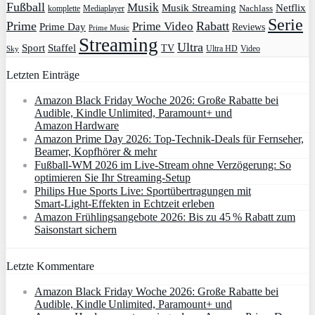
Fußball
Musik
Musik Streaming
Netflix
Mediaplayer
Nachlass
komplette
Serie
Prime
Rabatt
Prime Video
Prime Day
Reviews
Prime Music
Streaming
Ultra
Sport
Staffel
TV
Ultra HD
Video
Sky
Letzten Einträge
Amazon Black Friday Woche 2026: Große Rabatte bei
Audible, Kindle Unlimited, Paramount+ und
Amazon Hardware
Amazon Prime Day 2026: Top-Technik-Deals für Fernseher,
Beamer, Kopfhörer & mehr
Fußball-WM 2026 im Live-Stream ohne Verzögerung: So
optimieren Sie Ihr Streaming-Setup
Philips Hue Sports Live: Sportübertragungen mit
Smart‑Light‑Effekten in Echtzeit erleben
Amazon Frühlingsangebote 2026: Bis zu 45 % Rabatt zum
Saisonstart sichern
Letzte Kommentare
Amazon Black Friday Woche 2026: Große Rabatte bei
Audible, Kindle Unlimited, Paramount+ und