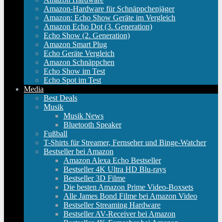
Amazon-Hardware für Schnäppchenjäger
Amazon: Echo Show Geräte im Vergleich
Amazon Echo Dot (3. Generation)
Echo Show (2. Generation)
Amazon Smart Plug
Echo Geräte Vergleich
Amazon Schnäppchen
Echo Show im Test
Echo Spot im Test
Media
Best Deals
Musik
Musik News
Bluetooth Speaker
Fußball
T-Shirts für Streamer, Fernseher und Binge-Watcher
Bestseller bei Amazon
Amazon Alexa Echo Bestseller
Bestseller 4K Ultra HD Blu-rays
Bestseller 3D Filme
Die besten Amazon Prime Video-Boxsets
Alle James Bond Filme bei Amazon Video
Bestseller Streaming Hardware
Bestseller AV-Receiver bei Amazon