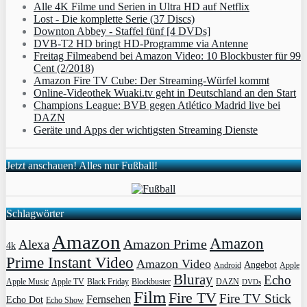
Alle 4K Filme und Serien in Ultra HD auf Netflix
Lost - Die komplette Serie (37 Discs)
Downton Abbey - Staffel fünf [4 DVDs]
DVB-T2 HD bringt HD-Programme via Antenne
Freitag Filmeabend bei Amazon Video: 10 Blockbuster für 99
Cent (2/2018)
Amazon Fire TV Cube: Der Streaming-Würfel kommt
Online-Videothek Wuaki.tv geht in Deutschland an den Start
Champions League: BVB gegen Atlético Madrid live bei
DAZN
Geräte und Apps der wichtigsten Streaming Dienste
Jetzt anschauen! Alles nur Fußball!
Schlagwörter
Amazon
Amazon
Amazon Prime
Alexa
4k
Prime Instant Video
Amazon Video
Angebot
Apple
Android
Bluray
Echo
Apple Music
Apple TV
Blockbuster
DAZN
Black Friday
DVDs
Film
Fire TV
Fire TV Stick
Fernsehen
Echo Dot
Echo Show