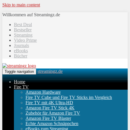
Skip to main content
Willkommen auf Streamingz.de
Best Deal
Bestseller
Streaming
Video Prime
Journals
eBooks
Bücher
streamingz.de
Toggle navigation
Home
Fire TV
Amazon Hardware
Fire TV Cube und Fire TV Sticks im Vergleich
Fire TV mit 4K Ultra-HD
Amazon Fire TV Stick 4K
Zubehör für Amazon Fire TV
Amazon Fire TV Blaster
Echte Amazon Schnäppchen
eBooks zum Streaming