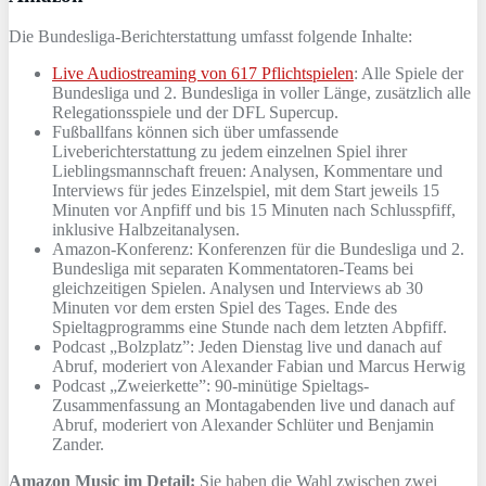
Die Bundesliga-Berichterstattung umfasst folgende Inhalte:
Live Audiostreaming von 617 Pflichtspielen
: Alle Spiele der
Bundesliga und 2. Bundesliga in voller Länge, zusätzlich alle
Relegationsspiele und der DFL Supercup.
Fußballfans können sich über umfassende
Liveberichterstattung zu jedem einzelnen Spiel ihrer
Lieblingsmannschaft freuen: Analysen, Kommentare und
Interviews für jedes Einzelspiel, mit dem Start jeweils 15
Minuten vor Anpfiff und bis 15 Minuten nach Schlusspfiff,
inklusive Halbzeitanalysen.
Amazon-Konferenz: Konferenzen für die Bundesliga und 2.
Bundesliga mit separaten Kommentatoren-Teams bei
gleichzeitigen Spielen. Analysen und Interviews ab 30
Minuten vor dem ersten Spiel des Tages. Ende des
Spieltagprogramms eine Stunde nach dem letzten Abpfiff.
Podcast „Bolzplatz”: Jeden Dienstag live und danach auf
Abruf, moderiert von Alexander Fabian und Marcus Herwig
Podcast „Zweierkette”: 90-minütige Spieltags-
Zusammenfassung an Montagabenden live und danach auf
Abruf, moderiert von Alexander Schlüter und Benjamin
Zander.
Amazon Music im Detail:
Sie haben die Wahl zwischen zwei