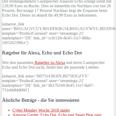
Der leistungsstärkere Lautsprecher Amazon Echo schlägt somit mit
129,99 Euro zu Buche. Dies ist immerhin ein Nachlass von fast 28
Prozent. Bei knapp 17 Prozent Nachlass liegt die Ersparnis beim
Echo Dot. Dieser ist aktuell für 49,99 Euro zu bekommen.
[amazon_link
asins=’B01GAGVCUY,B01DFKBG54,B01GAGVWYU,B01DFK
template=’ProductCarousel‘ store=’streamingz-21′
marketplace=’DE‘ link_id=’ccfe12fe-8e45-11e7-88da-
1f65262398ce‘]
Ratgeber für Alexa, Echo und Echo Dot
Wer den passenden
Ratgeber zu Alexa
und deren Lautsprecher
Echo und Echo Dot sucht, findet hier die passende Lektüre.
[amazon_link asins=’B075143KHN,B07583GZVV‘
template=’ProductCarousel‘ store=’streamingz-21′
marketplace=’DE‘ link_id=’db17b160-8e45-11e7-8a07-
731eb684d060′]
Ähnliche Beträge - die Sie interessieren
Cyber Monday Woche 2018 startet
Amazon Geräte: Echo Dot, Echo und Smart Plug zum