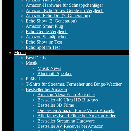
Amazon-Hardware für Schnäppchenjäger
Amazon: Echo Show Geräte im Vergleich
Amazon Echo Dot (3. Generation)
Echo Show (2. Generation)
Amazon Smart Plug
Echo Geräte Vergleich
Amazon Schnäppchen
Echo Show im Test
Echo Spot im Test
Media
Best Deals
Musik
Musik News
Bluetooth Speaker
Fußball
T-Shirts für Streamer, Fernseher und Binge-Watcher
Bestseller bei Amazon
Amazon Alexa Echo Bestseller
Bestseller 4K Ultra HD Blu-rays
Bestseller 3D Filme
Die besten Amazon Prime Video-Boxsets
Alle James Bond Filme bei Amazon Video
Bestseller Streaming Hardware
Bestseller AV-Receiver bei Amazon