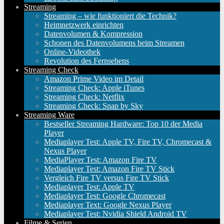
Streaming
Streaming – wie funktioniert die Technik?
Heimnetzwerk einrichten
Datenvolumen & Kompression
Schonen des Datenvolumens beim Streamen
Online-Videothek
Revolution des Fernsehens
Streaming Check
Amazon Prime Video im Detail
Streaming Check: Apple iTunes
Streaming Check: Netflix
Streaming Check: Snap by Sky
Streaming Ware
Bestseller Streaming Hardware: Top 10 der Media
Player
Mediaplayer Test: Apple TV, Fire TV, Chromecast &
Nexus Player
MediaPlayer Test: Amazon Fire TV
Mediaplayer Test: Amazon Fire TV Stick
Vergleich Fire TV versus Fire TV Stick
Mediaplayer Test: Apple TV
Mediaplayer Test: Google Chromecast
Mediaplayer Text: Google Nexus Player
Mediaplayer Test: Nvidia Shield Android TV
Filme & Serien