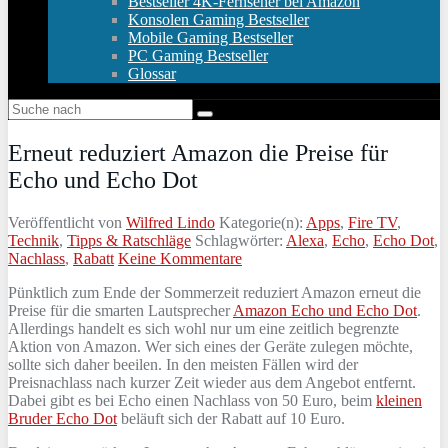
Bestseller 4K-Fernseher bei Amazon
Konsolen Gaming Bestseller
Mobile Gaming Bestseller
PC Gaming Bestseller
Glossar
Erneut reduziert Amazon die Preise für
Echo und Echo Dot
Veröffentlicht von
Wilfred Lindo
Kategorie(n):
Apps
,
Fire TV
,
Technik
,
Tipps & Ratschläge
Schlagwörter:
Alexa
,
Echo
,
Echo Dot
,
Nachlass
,
Rabatt
Keine Kommentare
Pünktlich zum Ende der Sommerzeit reduziert Amazon erneut die
Preise für die smarten Lautsprecher
Amazon Echo und Echo Dot
.
Allerdings handelt es sich wohl nur um eine zeitlich begrenzte
Aktion von Amazon. Wer sich eines der Geräte zulegen möchte,
sollte sich daher beeilen. In den meisten Fällen wird der
Preisnachlass nach kurzer Zeit wieder aus dem Angebot entfernt.
Dabei gibt es bei Echo einen Nachlass von 50 Euro, beim
kleinen
Bruder Echo Dot
beläuft sich der Rabatt auf 10 Euro.