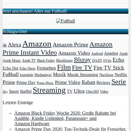
Jetzt anschauen! Alles nur Fußball!
Schlagwörter
Amazon
Amazon
Amazon Prime
Alexa
4k
Prime Instant Video
Amazon Video
Angebot
Apple
Android
Bluray
Echo
Apple Music
Apple TV
Blockbuster
DAZN
Black Friday
DVDs
Film
Fire TV
Fire TV Stick
Fernsehen
Echo Dot
Echo Show
Fußball
Musik
Musik Streaming
Netflix
Mediaplayer
Nachlass
komplette
Serie
Prime
Rabatt
Prime Video
Prime Day
Reviews
Prime Music
Streaming
Ultra
Sport
Staffel
TV
Ultra HD
Video
Sky
Letzten Einträge
Amazon Black Friday Woche 2026: Große Rabatte bei
Audible, Kindle Unlimited, Paramount+ und
Amazon Hardware
Amazon Prime Day 2026: Top-Technik-Deals für Fernseher,