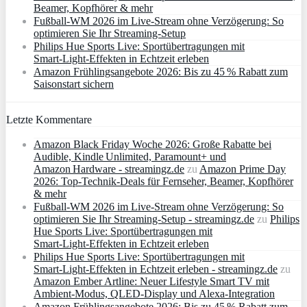
Beamer, Kopfhörer & mehr
Fußball-WM 2026 im Live-Stream ohne Verzögerung: So
optimieren Sie Ihr Streaming-Setup
Philips Hue Sports Live: Sportübertragungen mit
Smart‑Light‑Effekten in Echtzeit erleben
Amazon Frühlingsangebote 2026: Bis zu 45 % Rabatt zum
Saisonstart sichern
Letzte Kommentare
Amazon Black Friday Woche 2026: Große Rabatte bei
Audible, Kindle Unlimited, Paramount+ und
Amazon Hardware - streamingz.de
zu
Amazon Prime Day
2026: Top-Technik-Deals für Fernseher, Beamer, Kopfhörer
& mehr
Fußball-WM 2026 im Live-Stream ohne Verzögerung: So
optimieren Sie Ihr Streaming-Setup - streamingz.de
zu
Philips
Hue Sports Live: Sportübertragungen mit
Smart‑Light‑Effekten in Echtzeit erleben
Philips Hue Sports Live: Sportübertragungen mit
Smart‑Light‑Effekten in Echtzeit erleben - streamingz.de
zu
Amazon Ember Artline: Neuer Lifestyle Smart TV mit
Ambient‑Modus, QLED‑Display und Alexa‑Integration
Amazon Frühlingsangebote 2026: Bis zu 45 % Rabatt zum