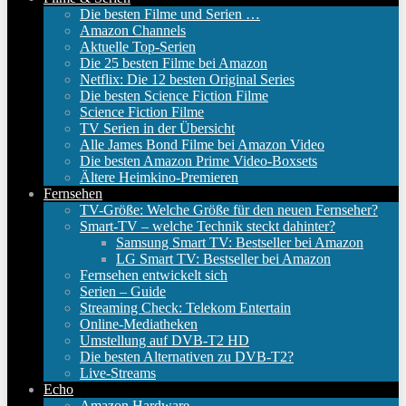
Die besten Filme und Serien …
Amazon Channels
Aktuelle Top-Serien
Die 25 besten Filme bei Amazon
Netflix: Die 12 besten Original Series
Die besten Science Fiction Filme
Science Fiction Filme
TV Serien in der Übersicht
Alle James Bond Filme bei Amazon Video
Die besten Amazon Prime Video-Boxsets
Ältere Heimkino-Premieren
Fernsehen
TV-Größe: Welche Größe für den neuen Fernseher?
Smart-TV – welche Technik steckt dahinter?
Samsung Smart TV: Bestseller bei Amazon
LG Smart TV: Bestseller bei Amazon
Fernsehen entwickelt sich
Serien – Guide
Streaming Check: Telekom Entertain
Online-Mediatheken
Umstellung auf DVB-T2 HD
Die besten Alternativen zu DVB-T2?
Live-Streams
Echo
Amazon Hardware