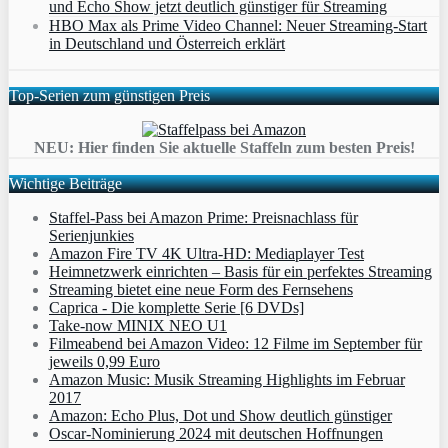
und Echo Show jetzt deutlich günstiger für Streaming
HBO Max als Prime Video Channel: Neuer Streaming‑Start
in Deutschland und Österreich erklärt
Top-Serien zum günstigen Preis
NEU: Hier finden Sie aktuelle Staffeln zum besten Preis!
Wichtige Beiträge
Staffel-Pass bei Amazon Prime: Preisnachlass für
Serienjunkies
Amazon Fire TV 4K Ultra-HD: Mediaplayer Test
Heimnetzwerk einrichten – Basis für ein perfektes Streaming
Streaming bietet eine neue Form des Fernsehens
Caprica - Die komplette Serie [6 DVDs]
Take-now MINIX NEO U1
Filmeabend bei Amazon Video: 12 Filme im September für
jeweils 0,99 Euro
Amazon Music: Musik Streaming Highlights im Februar
2017
Amazon: Echo Plus, Dot und Show deutlich günstiger
Oscar-Nominierung 2024 mit deutschen Hoffnungen