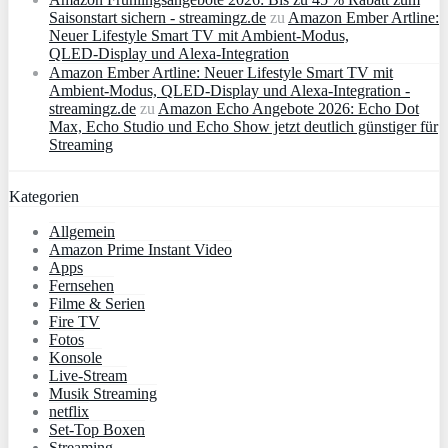
Saisonstart sichern - streamingz.de
zu
Amazon Ember Artline:
Neuer Lifestyle Smart TV mit Ambient‑Modus,
QLED‑Display und Alexa‑Integration
Amazon Ember Artline: Neuer Lifestyle Smart TV mit
Ambient‑Modus, QLED‑Display und Alexa‑Integration -
streamingz.de
zu
Amazon Echo Angebote 2026: Echo Dot
Max, Echo Studio und Echo Show jetzt deutlich günstiger für
Streaming
Kategorien
Allgemein
Amazon Prime Instant Video
Apps
Fernsehen
Filme & Serien
Fire TV
Fotos
Konsole
Live-Stream
Musik Streaming
netflix
Set-Top Boxen
Streaming