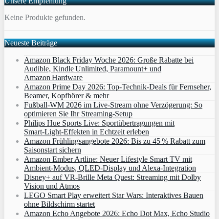
Unsere Empfehlung
Keine Produkte gefunden.
Neueste Beiträge
Amazon Black Friday Woche 2026: Große Rabatte bei
Audible, Kindle Unlimited, Paramount+ und
Amazon Hardware
Amazon Prime Day 2026: Top-Technik-Deals für Fernseher,
Beamer, Kopfhörer & mehr
Fußball-WM 2026 im Live-Stream ohne Verzögerung: So
optimieren Sie Ihr Streaming-Setup
Philips Hue Sports Live: Sportübertragungen mit
Smart‑Light‑Effekten in Echtzeit erleben
Amazon Frühlingsangebote 2026: Bis zu 45 % Rabatt zum
Saisonstart sichern
Amazon Ember Artline: Neuer Lifestyle Smart TV mit
Ambient‑Modus, QLED‑Display und Alexa‑Integration
Disney+ auf VR-Brille Meta Quest: Streaming mit Dolby
Vision und Atmos
LEGO Smart Play erweitert Star Wars: Interaktives Bauen
ohne Bildschirm startet
Amazon Echo Angebote 2026: Echo Dot Max, Echo Studio