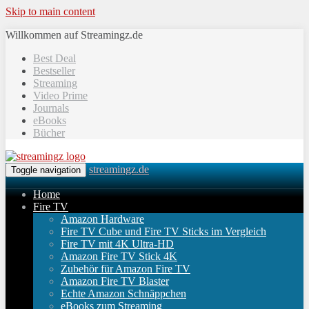
Skip to main content
Willkommen auf Streamingz.de
Best Deal
Bestseller
Streaming
Video Prime
Journals
eBooks
Bücher
streamingz.de
Toggle navigation
Home
Fire TV
Amazon Hardware
Fire TV Cube und Fire TV Sticks im Vergleich
Fire TV mit 4K Ultra-HD
Amazon Fire TV Stick 4K
Zubehör für Amazon Fire TV
Amazon Fire TV Blaster
Echte Amazon Schnäppchen
eBooks zum Streaming