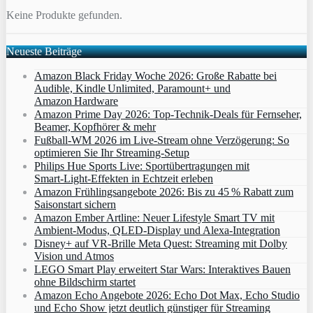
Keine Produkte gefunden.
Neueste Beiträge
Amazon Black Friday Woche 2026: Große Rabatte bei
Audible, Kindle Unlimited, Paramount+ und
Amazon Hardware
Amazon Prime Day 2026: Top-Technik-Deals für Fernseher,
Beamer, Kopfhörer & mehr
Fußball-WM 2026 im Live-Stream ohne Verzögerung: So
optimieren Sie Ihr Streaming-Setup
Philips Hue Sports Live: Sportübertragungen mit
Smart‑Light‑Effekten in Echtzeit erleben
Amazon Frühlingsangebote 2026: Bis zu 45 % Rabatt zum
Saisonstart sichern
Amazon Ember Artline: Neuer Lifestyle Smart TV mit
Ambient‑Modus, QLED‑Display und Alexa‑Integration
Disney+ auf VR-Brille Meta Quest: Streaming mit Dolby
Vision und Atmos
LEGO Smart Play erweitert Star Wars: Interaktives Bauen
ohne Bildschirm startet
Amazon Echo Angebote 2026: Echo Dot Max, Echo Studio
und Echo Show jetzt deutlich günstiger für Streaming