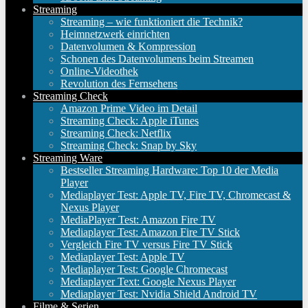
Streaming
Streaming – wie funktioniert die Technik?
Heimnetzwerk einrichten
Datenvolumen & Kompression
Schonen des Datenvolumens beim Streamen
Online-Videothek
Revolution des Fernsehens
Streaming Check
Amazon Prime Video im Detail
Streaming Check: Apple iTunes
Streaming Check: Netflix
Streaming Check: Snap by Sky
Streaming Ware
Bestseller Streaming Hardware: Top 10 der Media
Player
Mediaplayer Test: Apple TV, Fire TV, Chromecast &
Nexus Player
MediaPlayer Test: Amazon Fire TV
Mediaplayer Test: Amazon Fire TV Stick
Vergleich Fire TV versus Fire TV Stick
Mediaplayer Test: Apple TV
Mediaplayer Test: Google Chromecast
Mediaplayer Text: Google Nexus Player
Mediaplayer Test: Nvidia Shield Android TV
Filme & Serien