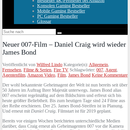
Bestseller 4K-Fernseher bei Amazon
Konsolen Gaming Bestseller
Mobile Gaming Bestseller
PC Gaming Bestseller
Glossar
Neuer 007-Film – Daniel Craig wird wieder
James Bond
Veröffentlicht von
Wilfred Lindo
Kategorie(n):
Allgemein
,
Fernsehen
,
Filme & Serien
,
Fire TV
Schlagwörter:
007
,
Agent
,
Agentenfilm
,
Amazon Video
,
Film
,
James Bond
Keine Kommentare
Der wohl bekannteste Geheimagent der Welt ist nun bereits seit über
50 Jahren im Auftrag Ihrer Majestät unterwegs. James Bond alias
007 erscheint regelmäßig auf dem Bildschirm und erfreut sich bis
heute größter Beliebtheit. Bis zum heutigen Tage sind 24 Filme aus
der Reihe erschienen. Der 25. James Bond-Streifen ist in Planung.
Und erneut mit
Daniel Craig
. Filmstart ist für 2019 geplant.
Bereits vor einigen Wochen berichteten unterschiedliche Medien
darüber, dass Craig erneut als Geheimagenten 007 vor die Kamera