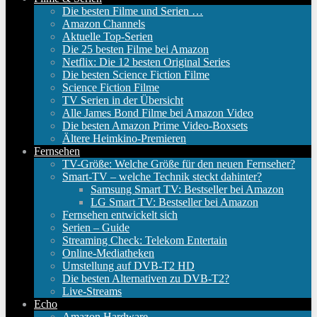
Die besten Filme und Serien …
Amazon Channels
Aktuelle Top-Serien
Die 25 besten Filme bei Amazon
Netflix: Die 12 besten Original Series
Die besten Science Fiction Filme
Science Fiction Filme
TV Serien in der Übersicht
Alle James Bond Filme bei Amazon Video
Die besten Amazon Prime Video-Boxsets
Ältere Heimkino-Premieren
Fernsehen
TV-Größe: Welche Größe für den neuen Fernseher?
Smart-TV – welche Technik steckt dahinter?
Samsung Smart TV: Bestseller bei Amazon
LG Smart TV: Bestseller bei Amazon
Fernsehen entwickelt sich
Serien – Guide
Streaming Check: Telekom Entertain
Online-Mediatheken
Umstellung auf DVB-T2 HD
Die besten Alternativen zu DVB-T2?
Live-Streams
Echo
Amazon Hardware