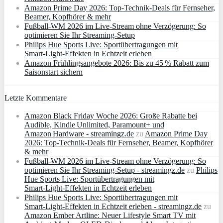
Amazon Prime Day 2026: Top-Technik-Deals für Fernseher,
Beamer, Kopfhörer & mehr
Fußball-WM 2026 im Live-Stream ohne Verzögerung: So
optimieren Sie Ihr Streaming-Setup
Philips Hue Sports Live: Sportübertragungen mit
Smart‑Light‑Effekten in Echtzeit erleben
Amazon Frühlingsangebote 2026: Bis zu 45 % Rabatt zum
Saisonstart sichern
Letzte Kommentare
Amazon Black Friday Woche 2026: Große Rabatte bei
Audible, Kindle Unlimited, Paramount+ und
Amazon Hardware - streamingz.de
zu
Amazon Prime Day
2026: Top-Technik-Deals für Fernseher, Beamer, Kopfhörer
& mehr
Fußball-WM 2026 im Live-Stream ohne Verzögerung: So
optimieren Sie Ihr Streaming-Setup - streamingz.de
zu
Philips
Hue Sports Live: Sportübertragungen mit
Smart‑Light‑Effekten in Echtzeit erleben
Philips Hue Sports Live: Sportübertragungen mit
Smart‑Light‑Effekten in Echtzeit erleben - streamingz.de
zu
Amazon Ember Artline: Neuer Lifestyle Smart TV mit