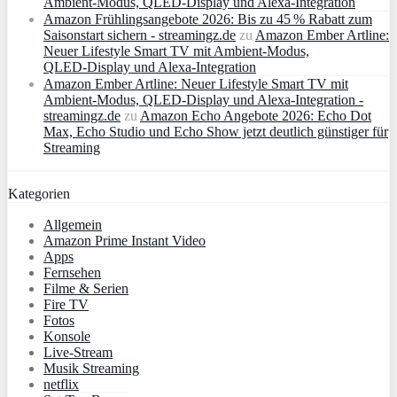
Ambient‑Modus, QLED‑Display und Alexa‑Integration
Amazon Frühlingsangebote 2026: Bis zu 45 % Rabatt zum
Saisonstart sichern - streamingz.de
zu
Amazon Ember Artline:
Neuer Lifestyle Smart TV mit Ambient‑Modus,
QLED‑Display und Alexa‑Integration
Amazon Ember Artline: Neuer Lifestyle Smart TV mit
Ambient‑Modus, QLED‑Display und Alexa‑Integration -
streamingz.de
zu
Amazon Echo Angebote 2026: Echo Dot
Max, Echo Studio und Echo Show jetzt deutlich günstiger für
Streaming
Kategorien
Allgemein
Amazon Prime Instant Video
Apps
Fernsehen
Filme & Serien
Fire TV
Fotos
Konsole
Live-Stream
Musik Streaming
netflix