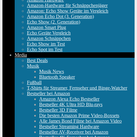
Amazon-Hardware für Schnäppchenjäger
Amazon: Echo Show Geräte im Vergleich
Amazon Echo Dot (3. Generation)
Echo Show (2. Generation)
Amazon Smart Plug
Echo Geräte Vergleich
Amazon Schnäppchen
Echo Show im Test
Echo Spot im Test
Media
Best Deals
Musik
Musik News
Bluetooth Speaker
Fußball
T-Shirts für Streamer, Fernseher und Binge-Watcher
Bestseller bei Amazon
Amazon Alexa Echo Bestseller
Bestseller 4K Ultra HD Blu-rays
Bestseller 3D Filme
Die besten Amazon Prime Video-Boxsets
Alle James Bond Filme bei Amazon Video
Bestseller Streaming Hardware
Bestseller AV-Receiver bei Amazon