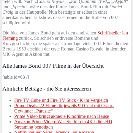
treten will. Nach „
Casino Royale
„, „
Ein Quantum Trost
„, „
Skyfall
“
und „
Spectre
“ wäre dies der fünfte James Bond-Film mit
Daniel
Craig
in der Hauptrolle. Nun bestätigte er selbst in einer
amerikanischen Talkshow, dass er erneut in die Rolle von 007
schlüpfen wird.
Die Idee von James Bond geht auf den englischen
Schriftsteller Ian
Fleming
zurück. So schrieb er diverse Romane und
Kurzgeschichten, die später als Grundlage vieler 007-Filme dienten.
Bereits 1953 erschien der erste Roman Casino Royale, in dem der
MI6-Agent in Aktion trat.
Alle James Bond 007 Filme in der Übersicht
[table id=63 /]
Ähnliche Beträge - die Sie interessieren
Fire TV Cube und Fire TV Stick 4K im Vergleich
Prime Deals: 22 Filme für jeweils 99 Cent mit Oscar-
Gewinner „Parasite“
Prime Video bringt aktuelle Kinofilme nach Hause
Amazon Prime Video: Was Sie für ein 4K Ultra-HD
Streaming benötigen
Netflix verliert Serie „Friends“ an Amazon