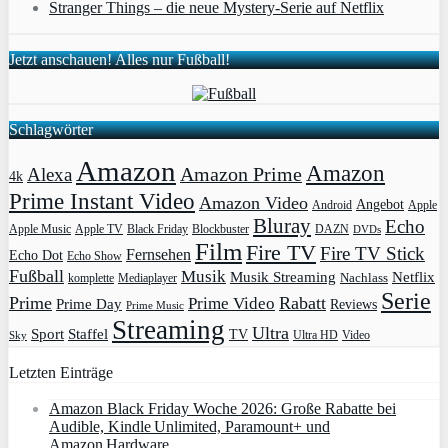
Stranger Things – die neue Mystery-Serie auf Netflix
Jetzt anschauen! Alles nur Fußball!
Schlagwörter
Amazon
Amazon
Amazon Prime
Alexa
4k
Prime Instant Video
Amazon Video
Angebot
Apple
Android
Bluray
Echo
Apple Music
Apple TV
Blockbuster
DAZN
Black Friday
DVDs
Film
Fire TV
Fire TV Stick
Fernsehen
Echo Dot
Echo Show
Fußball
Musik
Musik Streaming
Netflix
Mediaplayer
Nachlass
komplette
Serie
Prime
Rabatt
Prime Video
Prime Day
Reviews
Prime Music
Streaming
Ultra
Sport
Staffel
TV
Ultra HD
Video
Sky
Letzten Einträge
Amazon Black Friday Woche 2026: Große Rabatte bei
Audible, Kindle Unlimited, Paramount+ und
Amazon Hardware