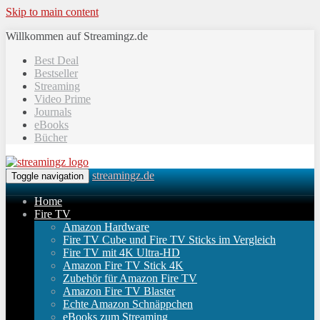
Skip to main content
Willkommen auf Streamingz.de
Best Deal
Bestseller
Streaming
Video Prime
Journals
eBooks
Bücher
streamingz.de
Toggle navigation
Home
Fire TV
Amazon Hardware
Fire TV Cube und Fire TV Sticks im Vergleich
Fire TV mit 4K Ultra-HD
Amazon Fire TV Stick 4K
Zubehör für Amazon Fire TV
Amazon Fire TV Blaster
Echte Amazon Schnäppchen
eBooks zum Streaming