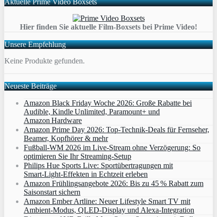
Aktuelle Prime Video Boxsets
Hier finden Sie aktuelle Film-Boxsets bei Prime Video!
Unsere Empfehlung
Keine Produkte gefunden.
Neueste Beiträge
Amazon Black Friday Woche 2026: Große Rabatte bei
Audible, Kindle Unlimited, Paramount+ und
Amazon Hardware
Amazon Prime Day 2026: Top-Technik-Deals für Fernseher,
Beamer, Kopfhörer & mehr
Fußball-WM 2026 im Live-Stream ohne Verzögerung: So
optimieren Sie Ihr Streaming-Setup
Philips Hue Sports Live: Sportübertragungen mit
Smart‑Light‑Effekten in Echtzeit erleben
Amazon Frühlingsangebote 2026: Bis zu 45 % Rabatt zum
Saisonstart sichern
Amazon Ember Artline: Neuer Lifestyle Smart TV mit
Ambient‑Modus, QLED‑Display und Alexa‑Integration