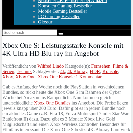
Bestseller 4K-Fernseher bei Amazon
Konsolen Gaming Bestseller
Mobile Gaming Bestseller
PC Gaming Bestseller
Glossar
Xbox One S: Leistungsstarke Konsole mit
4K Ultra HD Blu-ray im Angebot
Veröffentlicht von
Wilfred Lindo
Kategorie(n):
Fernsehen
,
Filme &
Serien
,
Technik
Schlagwörter:
4k
,
4k Blu-ray
,
HDR
,
Konsole
,
Xbox
,
Xbox One
,
Xbox One Konsole
1 Kommentar
Gab es Anfang der Woche noch die PlayStation in verschiedenen
Bundles, so rückt heute die Xbox One S im Rahmen der Cyber
Woche bei Amazon ins Rampenlicht. Nun kommen gleich
unterschiedliche
Xbox One Bundles
ins Angebot. Die Preise liegen
jeweils knapp über 200 Euro. Dafür gibt es in jedem Bundle noch
ein aktuelles Game (z.B. Fifa 18, Forza Motorsport 7 oder Star Wars
Battlefront II) dazu. Dazu gibt es 3 Monate Xbox Live Gold
Mitgliedschaft und einen Xbox Wireless Controller. Besonders für
Filmfans interessant: Die Xbox One S besitzt 4K-Blu-ray Lauf werk