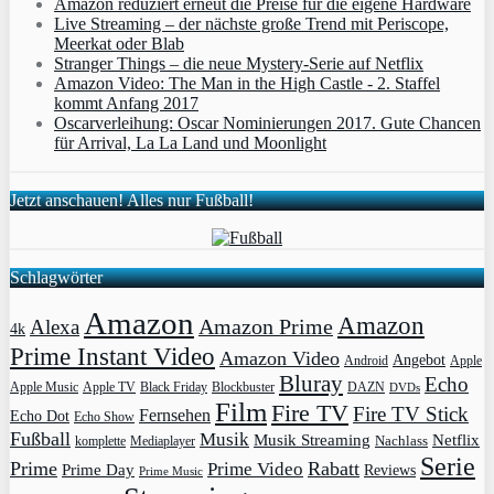
Amazon reduziert erneut die Preise für die eigene Hardware
Live Streaming – der nächste große Trend mit Periscope,
Meerkat oder Blab
Stranger Things – die neue Mystery-Serie auf Netflix
Amazon Video: The Man in the High Castle - 2. Staffel
kommt Anfang 2017
Oscarverleihung: Oscar Nominierungen 2017. Gute Chancen
für Arrival, La La Land und Moonlight
Jetzt anschauen! Alles nur Fußball!
Schlagwörter
Amazon
Amazon
Amazon Prime
Alexa
4k
Prime Instant Video
Amazon Video
Angebot
Apple
Android
Bluray
Echo
Apple Music
Apple TV
Blockbuster
DAZN
Black Friday
DVDs
Film
Fire TV
Fire TV Stick
Fernsehen
Echo Dot
Echo Show
Fußball
Musik
Musik Streaming
Netflix
Mediaplayer
Nachlass
komplette
Serie
Prime
Rabatt
Prime Video
Prime Day
Reviews
Prime Music