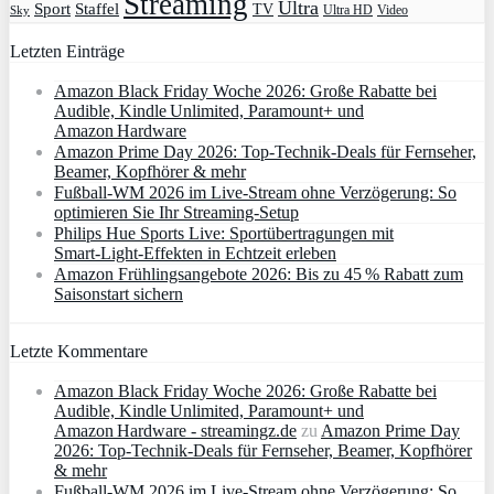
Streaming
Ultra
Sport
Staffel
TV
Ultra HD
Video
Sky
Letzten Einträge
Amazon Black Friday Woche 2026: Große Rabatte bei
Audible, Kindle Unlimited, Paramount+ und
Amazon Hardware
Amazon Prime Day 2026: Top-Technik-Deals für Fernseher,
Beamer, Kopfhörer & mehr
Fußball-WM 2026 im Live-Stream ohne Verzögerung: So
optimieren Sie Ihr Streaming-Setup
Philips Hue Sports Live: Sportübertragungen mit
Smart‑Light‑Effekten in Echtzeit erleben
Amazon Frühlingsangebote 2026: Bis zu 45 % Rabatt zum
Saisonstart sichern
Letzte Kommentare
Amazon Black Friday Woche 2026: Große Rabatte bei
Audible, Kindle Unlimited, Paramount+ und
Amazon Hardware - streamingz.de
zu
Amazon Prime Day
2026: Top-Technik-Deals für Fernseher, Beamer, Kopfhörer
& mehr
Fußball-WM 2026 im Live-Stream ohne Verzögerung: So