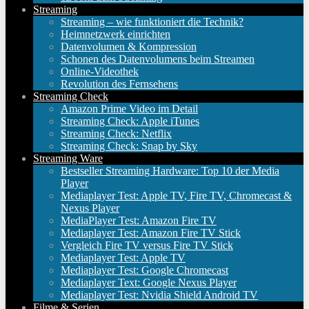
Streaming
Streaming – wie funktioniert die Technik?
Heimnetzwerk einrichten
Datenvolumen & Kompression
Schonen des Datenvolumens beim Streamen
Online-Videothek
Revolution des Fernsehens
Streaming Check
Amazon Prime Video im Detail
Streaming Check: Apple iTunes
Streaming Check: Netflix
Streaming Check: Snap by Sky
Streaming Ware
Bestseller Streaming Hardware: Top 10 der Media
Player
Mediaplayer Test: Apple TV, Fire TV, Chromecast &
Nexus Player
MediaPlayer Test: Amazon Fire TV
Mediaplayer Test: Amazon Fire TV Stick
Vergleich Fire TV versus Fire TV Stick
Mediaplayer Test: Apple TV
Mediaplayer Test: Google Chromecast
Mediaplayer Text: Google Nexus Player
Mediaplayer Test: Nvidia Shield Android TV
Filme & Serien