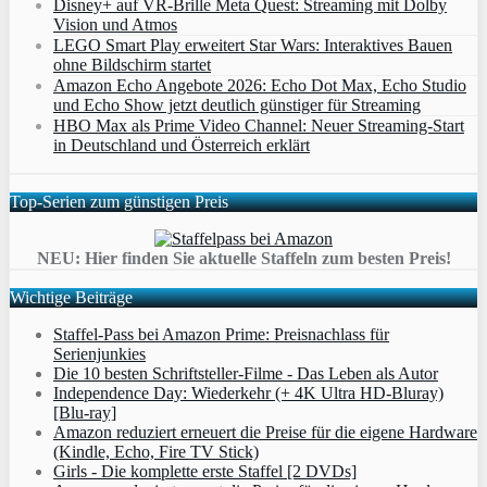
Disney+ auf VR-Brille Meta Quest: Streaming mit Dolby
Vision und Atmos
LEGO Smart Play erweitert Star Wars: Interaktives Bauen
ohne Bildschirm startet
Amazon Echo Angebote 2026: Echo Dot Max, Echo Studio
und Echo Show jetzt deutlich günstiger für Streaming
HBO Max als Prime Video Channel: Neuer Streaming‑Start
in Deutschland und Österreich erklärt
Top-Serien zum günstigen Preis
NEU: Hier finden Sie aktuelle Staffeln zum besten Preis!
Wichtige Beiträge
Staffel-Pass bei Amazon Prime: Preisnachlass für
Serienjunkies
Die 10 besten Schriftsteller-Filme - Das Leben als Autor
Independence Day: Wiederkehr (+ 4K Ultra HD-Bluray)
[Blu-ray]
Amazon reduziert erneuert die Preise für die eigene Hardware
(Kindle, Echo, Fire TV Stick)
Girls - Die komplette erste Staffel [2 DVDs]