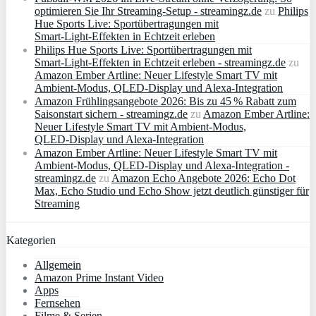
optimieren Sie Ihr Streaming-Setup - streamingz.de
zu
Philips
Hue Sports Live: Sportübertragungen mit
Smart‑Light‑Effekten in Echtzeit erleben
Philips Hue Sports Live: Sportübertragungen mit
Smart‑Light‑Effekten in Echtzeit erleben - streamingz.de
zu
Amazon Ember Artline: Neuer Lifestyle Smart TV mit
Ambient‑Modus, QLED‑Display und Alexa‑Integration
Amazon Frühlingsangebote 2026: Bis zu 45 % Rabatt zum
Saisonstart sichern - streamingz.de
zu
Amazon Ember Artline:
Neuer Lifestyle Smart TV mit Ambient‑Modus,
QLED‑Display und Alexa‑Integration
Amazon Ember Artline: Neuer Lifestyle Smart TV mit
Ambient‑Modus, QLED‑Display und Alexa‑Integration -
streamingz.de
zu
Amazon Echo Angebote 2026: Echo Dot
Max, Echo Studio und Echo Show jetzt deutlich günstiger für
Streaming
Kategorien
Allgemein
Amazon Prime Instant Video
Apps
Fernsehen
Filme & Serien