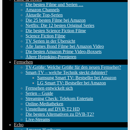
Die besten Filme und Serien …
Amazon Channels
Aktuelle Top-Serien
Die 25 besten Filme bei Amazon
Netflix: Die 12 besten Original Series
Die besten Science Fiction Filme
Science Fiction Filme
TV Serien in der Übersicht
Alle James Bond Filme bei Amazon Video
Die besten Amazon Prime Video-Boxsets
Ältere Heimkino-Premieren
Fernsehen
TV-Größe: Welche Größe für den neuen Fernseher?
Smart-TV – welche Technik steckt dahinter?
Samsung Smart TV: Bestseller bei Amazon
LG Smart TV: Bestseller bei Amazon
Fernsehen entwickelt sich
Serien – Guide
Streaming Check: Telekom Entertain
Online-Mediatheken
Umstellung auf DVB-T2 HD
Die besten Alternativen zu DVB-T2?
Live-Streams
Echo
Amazon Hardware