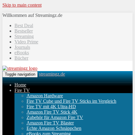
Skip to main content
Willkommen auf Streamingz.de
Best Deal
Bestseller
Streaming
Video Prime
Journals
eBooks
Bücher
streamingz.de
Toggle navigation
Home
Fire TV
Amazon Hardware
Fire TV Cube und Fire TV Sticks im Vergleich
Fire TV mit 4K Ultra-HD
Amazon Fire TV Stick 4K
Zubehör für Amazon Fire TV
Amazon Fire TV Blaster
Echte Amazon Schnäppchen
eBooks zum Streaming