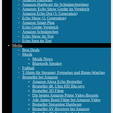
Amazon-Hardware für Schnäppchenjäger
Amazon: Echo Show Geräte im Vergleich
Amazon Echo Dot (3. Generation)
Echo Show (2. Generation)
Amazon Smart Plug
Echo Geräte Vergleich
Amazon Schnäppchen
Echo Show im Test
Echo Spot im Test
Media
Best Deals
Musik
Musik News
Bluetooth Speaker
Fußball
T-Shirts für Streamer, Fernseher und Binge-Watcher
Bestseller bei Amazon
Amazon Alexa Echo Bestseller
Bestseller 4K Ultra HD Blu-rays
Bestseller 3D Filme
Die besten Amazon Prime Video-Boxsets
Alle James Bond Filme bei Amazon Video
Bestseller Streaming Hardware
Bestseller AV-Receiver bei Amazon