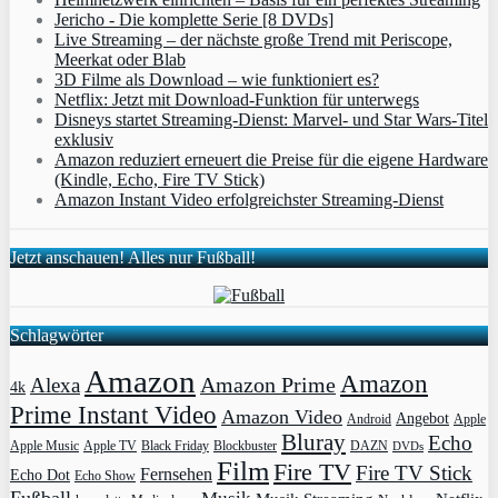
Jericho - Die komplette Serie [8 DVDs]
Live Streaming – der nächste große Trend mit Periscope,
Meerkat oder Blab
3D Filme als Download – wie funktioniert es?
Netflix: Jetzt mit Download-Funktion für unterwegs
Disneys startet Streaming-Dienst: Marvel- und Star Wars-Titel
exklusiv
Amazon reduziert erneuert die Preise für die eigene Hardware
(Kindle, Echo, Fire TV Stick)
Amazon Instant Video erfolgreichster Streaming-Dienst
Jetzt anschauen! Alles nur Fußball!
Schlagwörter
Amazon
Amazon
Amazon Prime
Alexa
4k
Prime Instant Video
Amazon Video
Angebot
Apple
Android
Bluray
Echo
Apple Music
Apple TV
Blockbuster
DAZN
Black Friday
DVDs
Film
Fire TV
Fire TV Stick
Fernsehen
Echo Dot
Echo Show
Fußball