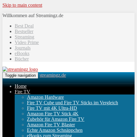
Skip to main content
Willkommen auf Streamingz.de
Best Deal
Bestseller
Streaming
Video Prime
Journals
eBooks
Bücher
streamingz.de
Toggle navigation
Home
Fire TV
Amazon Hardware
Fire TV Cube und Fire TV Sticks im Vergleich
Fire TV mit 4K Ultra-HD
Amazon Fire TV Stick 4K
Zubehör für Amazon Fire TV
Amazon Fire TV Blaster
Echte Amazon Schnäppchen
eBooks zum Streaming