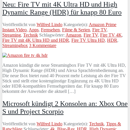
Neu: Fire TV mit 4K Ultra HD und High
Dynamic Range (HDR) für knapp 80 Euro
Veröffentlicht von
Wilfred Lindo
Kategorie(n):
Amazon Prime
Instant Video
,
Apps
,
Fernsehen
,
Filme & Serien
,
Fire TV
,
Streaming
,
Technik
Schlagwörter:
Amazon
,
Fire TV
,
Fire TV 4K
,
Fire TV mit 4K Ultra HD und HDR
,
Fire TV Ultra HD
,
HDR
,
Streamingbox
3 Kommentare
Amazon kündigt die neue Streamingbox Fire TV mit 4K Ultra HD,
High Dynamic Range (HDR) und Alexa Sprachfernbedienung an.
Die neue Box bietet rund 40 Prozent mehr Leistung als der Fire TV
Stick und stellt eine kostengünstige Ergänzung zu 4K Ultra HD
oder HDR-kompatiblen Fernsehgeräten dar. Für knapp 80 Euro
bekommt der Anwender die aktuell […]
Microsoft kündigt 2 Konsolen an: Xbox One
S und Project Scorpio
Veröffentlicht von
Wilfred Lindo
Kategorie(n):
Technik
,
Tipps &
Ratschläge
Schlagwörter:
4k
,
Blue-Ray
,
HDR
,
High Dynamic