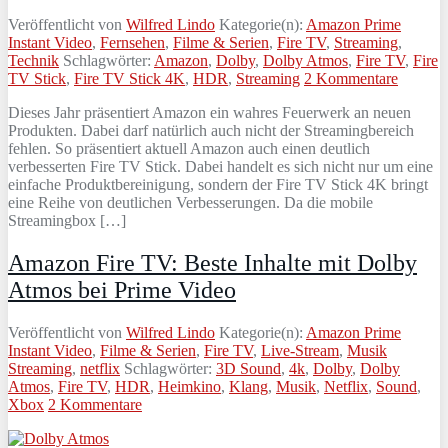
Veröffentlicht von
Wilfred Lindo
Kategorie(n):
Amazon Prime
Instant Video
,
Fernsehen
,
Filme & Serien
,
Fire TV
,
Streaming
,
Technik
Schlagwörter:
Amazon
,
Dolby
,
Dolby Atmos
,
Fire TV
,
Fire
TV Stick
,
Fire TV Stick 4K
,
HDR
,
Streaming
2 Kommentare
Dieses Jahr präsentiert Amazon ein wahres Feuerwerk an neuen
Produkten. Dabei darf natürlich auch nicht der Streamingbereich
fehlen. So präsentiert aktuell Amazon auch einen deutlich
verbesserten Fire TV Stick. Dabei handelt es sich nicht nur um eine
einfache Produktbereinigung, sondern der Fire TV Stick 4K bringt
eine Reihe von deutlichen Verbesserungen. Da die mobile
Streamingbox […]
Amazon Fire TV: Beste Inhalte mit Dolby
Atmos bei Prime Video
Veröffentlicht von
Wilfred Lindo
Kategorie(n):
Amazon Prime
Instant Video
,
Filme & Serien
,
Fire TV
,
Live-Stream
,
Musik
Streaming
,
netflix
Schlagwörter:
3D Sound
,
4k
,
Dolby
,
Dolby
Atmos
,
Fire TV
,
HDR
,
Heimkino
,
Klang
,
Musik
,
Netflix
,
Sound
,
Xbox
2 Kommentare