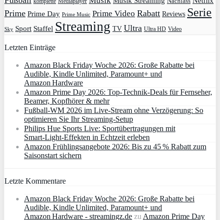
Musik
Musik Streaming
Netflix
Mediaplayer
Nachlass
komplette
Serie
Prime
Rabatt
Prime Video
Prime Day
Reviews
Prime Music
Streaming
Ultra
Sport
Staffel
TV
Ultra HD
Video
Sky
Letzten Einträge
Amazon Black Friday Woche 2026: Große Rabatte bei
Audible, Kindle Unlimited, Paramount+ und
Amazon Hardware
Amazon Prime Day 2026: Top-Technik-Deals für Fernseher,
Beamer, Kopfhörer & mehr
Fußball-WM 2026 im Live-Stream ohne Verzögerung: So
optimieren Sie Ihr Streaming-Setup
Philips Hue Sports Live: Sportübertragungen mit
Smart‑Light‑Effekten in Echtzeit erleben
Amazon Frühlingsangebote 2026: Bis zu 45 % Rabatt zum
Saisonstart sichern
Letzte Kommentare
Amazon Black Friday Woche 2026: Große Rabatte bei
Audible, Kindle Unlimited, Paramount+ und
Amazon Hardware - streamingz.de
zu
Amazon Prime Day