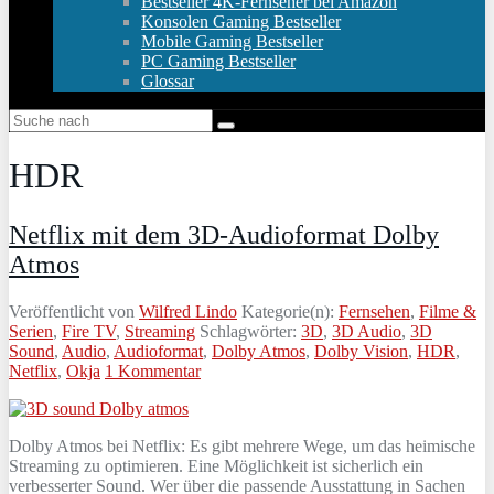
Bestseller 4K-Fernseher bei Amazon
Konsolen Gaming Bestseller
Mobile Gaming Bestseller
PC Gaming Bestseller
Glossar
HDR
Netflix mit dem 3D-Audioformat Dolby
Atmos
Veröffentlicht von
Wilfred Lindo
Kategorie(n):
Fernsehen
,
Filme &
Serien
,
Fire TV
,
Streaming
Schlagwörter:
3D
,
3D Audio
,
3D
Sound
,
Audio
,
Audioformat
,
Dolby Atmos
,
Dolby Vision
,
HDR
,
Netflix
,
Okja
1 Kommentar
Dolby Atmos bei Netflix: Es gibt mehrere Wege, um das heimische
Streaming zu optimieren. Eine Möglichkeit ist sicherlich ein
verbesserter Sound. Wer über die passende Ausstattung in Sachen