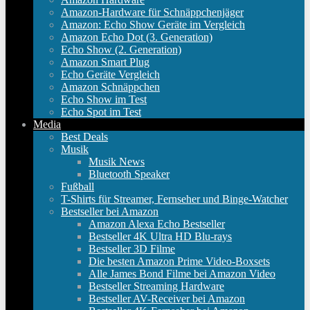
Amazon-Hardware für Schnäppchenjäger
Amazon: Echo Show Geräte im Vergleich
Amazon Echo Dot (3. Generation)
Echo Show (2. Generation)
Amazon Smart Plug
Echo Geräte Vergleich
Amazon Schnäppchen
Echo Show im Test
Echo Spot im Test
Media
Best Deals
Musik
Musik News
Bluetooth Speaker
Fußball
T-Shirts für Streamer, Fernseher und Binge-Watcher
Bestseller bei Amazon
Amazon Alexa Echo Bestseller
Bestseller 4K Ultra HD Blu-rays
Bestseller 3D Filme
Die besten Amazon Prime Video-Boxsets
Alle James Bond Filme bei Amazon Video
Bestseller Streaming Hardware
Bestseller AV-Receiver bei Amazon