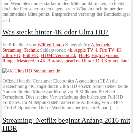
und Wearables immer stärker in den Mittelpunkt rücken, so bleibt
doch der Fernseher in den eigenen vier Wänden noch immer der
multimediale Mittelpunkt. Entsprechend verbringt der Bundesbürger
[…]
Was steckt hinter 4K oder Ultra HD?
Veröffentlicht von
Wilfred Lindo
Kategorie(n):
Allgemein
,
Streaming
,
Technik
Schlagwörter:
4k
,
Apple TV 4
,
Fire TV 4K
Ultra-HD
,
Full HD
,
HDMI Version 2.0
,
HDR
,
High Dynamic
Range
,
Mastered in 4K Blu-rays
,
pearl.tv
,
Ultra HD
3 Kommentare
Offiziell hat die Consumer Electronics Association (CEA) die
Bezeichnung 4K längst durch Ultra HD ersetzt. Somit stehen beide
Namen für eine Mindestauflösung von 8 Millionen Pixel bei
Fernsehern. Dies ist eine Vervierfachung des bisherigen Full HD
Formates. Im Mittelpunkt steht dabei eine Auflösung von 3840 ×
2160 Bildpunkten. Dieser Wert kann aber je nach Bauart […]
Streaming: Netflix beginnt Anfang 2016 mit
HDR