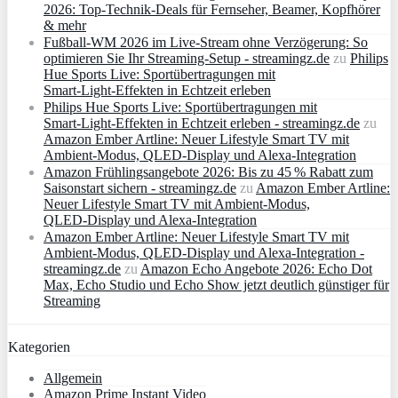
2026: Top-Technik-Deals für Fernseher, Beamer, Kopfhörer
& mehr
Fußball-WM 2026 im Live-Stream ohne Verzögerung: So
optimieren Sie Ihr Streaming-Setup - streamingz.de
zu
Philips
Hue Sports Live: Sportübertragungen mit
Smart‑Light‑Effekten in Echtzeit erleben
Philips Hue Sports Live: Sportübertragungen mit
Smart‑Light‑Effekten in Echtzeit erleben - streamingz.de
zu
Amazon Ember Artline: Neuer Lifestyle Smart TV mit
Ambient‑Modus, QLED‑Display und Alexa‑Integration
Amazon Frühlingsangebote 2026: Bis zu 45 % Rabatt zum
Saisonstart sichern - streamingz.de
zu
Amazon Ember Artline:
Neuer Lifestyle Smart TV mit Ambient‑Modus,
QLED‑Display und Alexa‑Integration
Amazon Ember Artline: Neuer Lifestyle Smart TV mit
Ambient‑Modus, QLED‑Display und Alexa‑Integration -
streamingz.de
zu
Amazon Echo Angebote 2026: Echo Dot
Max, Echo Studio und Echo Show jetzt deutlich günstiger für
Streaming
Kategorien
Allgemein
Amazon Prime Instant Video