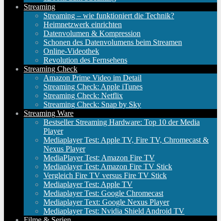
Streaming
Streaming – wie funktioniert die Technik?
Heimnetzwerk einrichten
Datenvolumen & Kompression
Schonen des Datenvolumens beim Streamen
Online-Videothek
Revolution des Fernsehens
Streaming Check
Amazon Prime Video im Detail
Streaming Check: Apple iTunes
Streaming Check: Netflix
Streaming Check: Snap by Sky
Streaming Ware
Bestseller Streaming Hardware: Top 10 der Media
Player
Mediaplayer Test: Apple TV, Fire TV, Chromecast &
Nexus Player
MediaPlayer Test: Amazon Fire TV
Mediaplayer Test: Amazon Fire TV Stick
Vergleich Fire TV versus Fire TV Stick
Mediaplayer Test: Apple TV
Mediaplayer Test: Google Chromecast
Mediaplayer Text: Google Nexus Player
Mediaplayer Test: Nvidia Shield Android TV
Filme & Serien