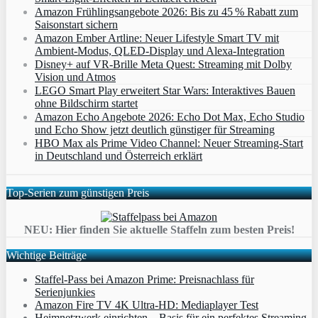
Amazon Frühlingsangebote 2026: Bis zu 45 % Rabatt zum
Saisonstart sichern
Amazon Ember Artline: Neuer Lifestyle Smart TV mit
Ambient‑Modus, QLED‑Display und Alexa‑Integration
Disney+ auf VR-Brille Meta Quest: Streaming mit Dolby
Vision und Atmos
LEGO Smart Play erweitert Star Wars: Interaktives Bauen
ohne Bildschirm startet
Amazon Echo Angebote 2026: Echo Dot Max, Echo Studio
und Echo Show jetzt deutlich günstiger für Streaming
HBO Max als Prime Video Channel: Neuer Streaming‑Start
in Deutschland und Österreich erklärt
Top-Serien zum günstigen Preis
NEU: Hier finden Sie aktuelle Staffeln zum besten Preis!
Wichtige Beiträge
Staffel-Pass bei Amazon Prime: Preisnachlass für
Serienjunkies
Amazon Fire TV 4K Ultra-HD: Mediaplayer Test
Heimnetzwerk einrichten – Basis für ein perfektes Streaming