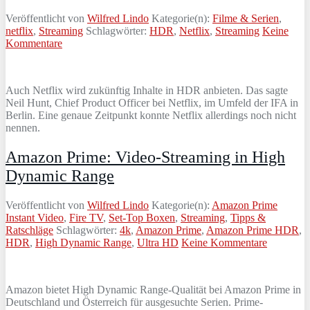
Veröffentlicht von
Wilfred Lindo
Kategorie(n):
Filme & Serien
,
netflix
,
Streaming
Schlagwörter:
HDR
,
Netflix
,
Streaming
Keine
Kommentare
Auch Netflix wird zukünftig Inhalte in HDR anbieten. Das sagte
Neil Hunt, Chief Product Officer bei Netflix, im Umfeld der IFA in
Berlin. Eine genaue Zeitpunkt konnte Netflix allerdings noch nicht
nennen.
Amazon Prime: Video-Streaming in High
Dynamic Range
Veröffentlicht von
Wilfred Lindo
Kategorie(n):
Amazon Prime
Instant Video
,
Fire TV
,
Set-Top Boxen
,
Streaming
,
Tipps &
Ratschläge
Schlagwörter:
4k
,
Amazon Prime
,
Amazon Prime HDR
,
HDR
,
High Dynamic Range
,
Ultra HD
Keine Kommentare
Amazon bietet High Dynamic Range-Qualität bei Amazon Prime in
Deutschland und Österreich für ausgesuchte Serien. Prime-