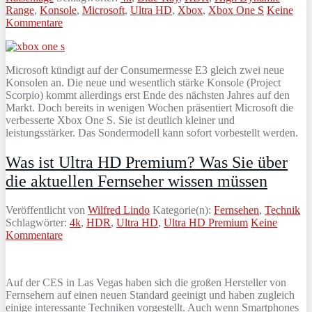
Range
,
Konsole
,
Microsoft
,
Ultra HD
,
Xbox
,
Xbox One S
Keine
Kommentare
Microsoft kündigt auf der Consumermesse E3 gleich zwei neue
Konsolen an. Die neue und wesentlich stärke Konsole (Project
Scorpio) kommt allerdings erst Ende des nächsten Jahres auf den
Markt. Doch bereits in wenigen Wochen präsentiert Microsoft die
verbesserte Xbox One S. Sie ist deutlich kleiner und
leistungsstärker. Das Sondermodell kann sofort vorbestellt werden.
Was ist Ultra HD Premium? Was Sie über
die aktuellen Fernseher wissen müssen
Veröffentlicht von
Wilfred Lindo
Kategorie(n):
Fernsehen
,
Technik
Schlagwörter:
4k
,
HDR
,
Ultra HD
,
Ultra HD Premium
Keine
Kommentare
Auf der CES in Las Vegas haben sich die großen Hersteller von
Fernsehern auf einen neuen Standard geeinigt und haben zugleich
einige interessante Techniken vorgestellt. Auch wenn Smartphones