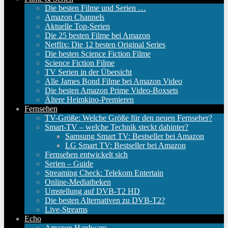
Die besten Filme und Serien …
Amazon Channels
Aktuelle Top-Serien
Die 25 besten Filme bei Amazon
Netflix: Die 12 besten Original Series
Die besten Science Fiction Filme
Science Fiction Filme
TV Serien in der Übersicht
Alle James Bond Filme bei Amazon Video
Die besten Amazon Prime Video-Boxsets
Ältere Heimkino-Premieren
Fernsehen
TV-Größe: Welche Größe für den neuen Fernseher?
Smart-TV – welche Technik steckt dahinter?
Samsung Smart TV: Bestseller bei Amazon
LG Smart TV: Bestseller bei Amazon
Fernsehen entwickelt sich
Serien – Guide
Streaming Check: Telekom Entertain
Online-Mediatheken
Umstellung auf DVB-T2 HD
Die besten Alternativen zu DVB-T2?
Live-Streams
Echo
Amazon Hardware