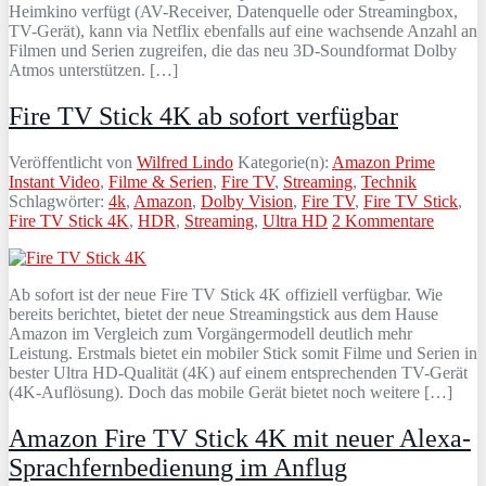
Heimkino verfügt (AV-Receiver, Datenquelle oder Streamingbox,
TV-Gerät), kann via Netflix ebenfalls auf eine wachsende Anzahl an
Filmen und Serien zugreifen, die das neu 3D-Soundformat Dolby
Atmos unterstützen. […]
Fire TV Stick 4K ab sofort verfügbar
Veröffentlicht von
Wilfred Lindo
Kategorie(n):
Amazon Prime
Instant Video
,
Filme & Serien
,
Fire TV
,
Streaming
,
Technik
Schlagwörter:
4k
,
Amazon
,
Dolby Vision
,
Fire TV
,
Fire TV Stick
,
Fire TV Stick 4K
,
HDR
,
Streaming
,
Ultra HD
2 Kommentare
Ab sofort ist der neue Fire TV Stick 4K offiziell verfügbar. Wie
bereits berichtet, bietet der neue Streamingstick aus dem Hause
Amazon im Vergleich zum Vorgängermodell deutlich mehr
Leistung. Erstmals bietet ein mobiler Stick somit Filme und Serien in
bester Ultra HD-Qualität (4K) auf einem entsprechenden TV-Gerät
(4K-Auflösung). Doch das mobile Gerät bietet noch weitere […]
Amazon Fire TV Stick 4K mit neuer Alexa-
Sprachfernbedienung im Anflug