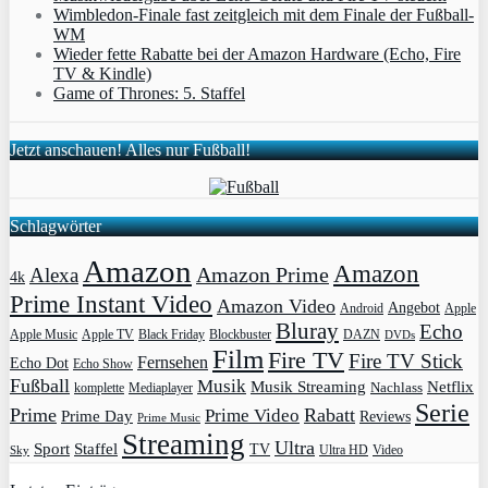
Wimbledon-Finale fast zeitgleich mit dem Finale der Fußball-
WM
Wieder fette Rabatte bei der Amazon Hardware (Echo, Fire
TV & Kindle)
Game of Thrones: 5. Staffel
Jetzt anschauen! Alles nur Fußball!
Schlagwörter
Amazon
Amazon
Amazon Prime
Alexa
4k
Prime Instant Video
Amazon Video
Angebot
Apple
Android
Bluray
Echo
Apple Music
Apple TV
Blockbuster
DAZN
Black Friday
DVDs
Film
Fire TV
Fire TV Stick
Fernsehen
Echo Dot
Echo Show
Fußball
Musik
Musik Streaming
Netflix
Mediaplayer
Nachlass
komplette
Serie
Prime
Rabatt
Prime Video
Prime Day
Reviews
Prime Music
Streaming
Ultra
Sport
Staffel
TV
Ultra HD
Video
Sky