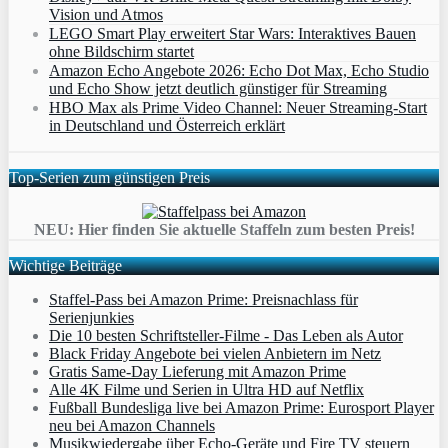
Vision und Atmos
LEGO Smart Play erweitert Star Wars: Interaktives Bauen
ohne Bildschirm startet
Amazon Echo Angebote 2026: Echo Dot Max, Echo Studio
und Echo Show jetzt deutlich günstiger für Streaming
HBO Max als Prime Video Channel: Neuer Streaming‑Start
in Deutschland und Österreich erklärt
Top-Serien zum günstigen Preis
NEU: Hier finden Sie aktuelle Staffeln zum besten Preis!
Wichtige Beiträge
Staffel-Pass bei Amazon Prime: Preisnachlass für
Serienjunkies
Die 10 besten Schriftsteller-Filme - Das Leben als Autor
Black Friday Angebote bei vielen Anbietern im Netz
Gratis Same-Day Lieferung mit Amazon Prime
Alle 4K Filme und Serien in Ultra HD auf Netflix
Fußball Bundesliga live bei Amazon Prime: Eurosport Player
neu bei Amazon Channels
Musikwiedergabe über Echo-Geräte und Fire TV steuern