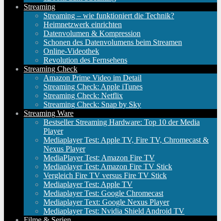
Streaming
Streaming – wie funktioniert die Technik?
Heimnetzwerk einrichten
Datenvolumen & Kompression
Schonen des Datenvolumens beim Streamen
Online-Videothek
Revolution des Fernsehens
Streaming Check
Amazon Prime Video im Detail
Streaming Check: Apple iTunes
Streaming Check: Netflix
Streaming Check: Snap by Sky
Streaming Ware
Bestseller Streaming Hardware: Top 10 der Media
Player
Mediaplayer Test: Apple TV, Fire TV, Chromecast &
Nexus Player
MediaPlayer Test: Amazon Fire TV
Mediaplayer Test: Amazon Fire TV Stick
Vergleich Fire TV versus Fire TV Stick
Mediaplayer Test: Apple TV
Mediaplayer Test: Google Chromecast
Mediaplayer Text: Google Nexus Player
Mediaplayer Test: Nvidia Shield Android TV
Filme & Serien