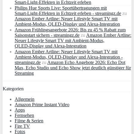
Smart‑Light‑Effekten in Echtzeit erleben
Philips Hue Sports Live: Sportübertragungen mit
Smart‑Light‑Effekten in Echtzeit erleben - streamingz.de
zu
Amazon Ember Artline: Neuer Lifestyle Smart TV mit
Ambient‑Modus, QLED‑Display und Alexa‑Integration
Amazon Frühlingsangebote 2026: Bis zu 45 % Rabatt zum
Saisonstart sichern - streamingz.de
zu
Amazon Ember Artline:
Neuer Lifestyle Smart TV mit Ambient‑Modus,
QLED‑Display und Alexa‑Integration
Amazon Ember Artline: Neuer Lifestyle Smart TV mit
Ambient‑Modus, QLED‑Display und Alexa‑Integration -
streamingz.de
zu
Amazon Echo Angebote 2026: Echo Dot
Max, Echo Studio und Echo Show jetzt deutlich günstiger für
Streaming
Kategorien
Allgemein
Amazon Prime Instant Video
Apps
Fernsehen
Filme & Serien
Fire TV
Fotos