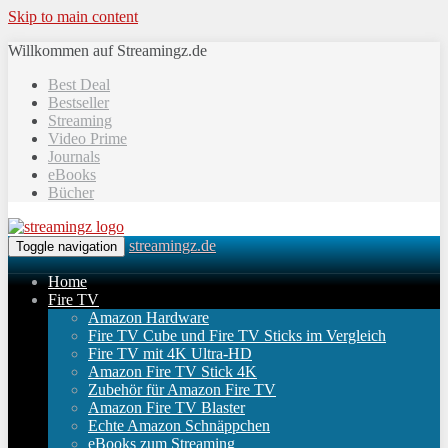
Skip to main content
Willkommen auf Streamingz.de
Best Deal
Bestseller
Streaming
Video Prime
Journals
eBooks
Bücher
streamingz.de
Toggle navigation
Home
Fire TV
Amazon Hardware
Fire TV Cube und Fire TV Sticks im Vergleich
Fire TV mit 4K Ultra-HD
Amazon Fire TV Stick 4K
Zubehör für Amazon Fire TV
Amazon Fire TV Blaster
Echte Amazon Schnäppchen
eBooks zum Streaming