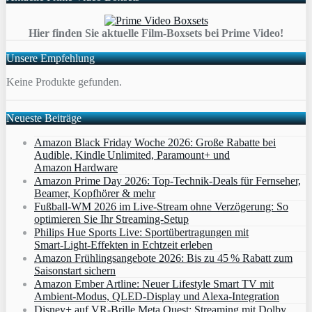
Hier finden Sie aktuelle Film-Boxsets bei Prime Video!
Unsere Empfehlung
Keine Produkte gefunden.
Neueste Beiträge
Amazon Black Friday Woche 2026: Große Rabatte bei
Audible, Kindle Unlimited, Paramount+ und
Amazon Hardware
Amazon Prime Day 2026: Top-Technik-Deals für Fernseher,
Beamer, Kopfhörer & mehr
Fußball-WM 2026 im Live-Stream ohne Verzögerung: So
optimieren Sie Ihr Streaming-Setup
Philips Hue Sports Live: Sportübertragungen mit
Smart‑Light‑Effekten in Echtzeit erleben
Amazon Frühlingsangebote 2026: Bis zu 45 % Rabatt zum
Saisonstart sichern
Amazon Ember Artline: Neuer Lifestyle Smart TV mit
Ambient‑Modus, QLED‑Display und Alexa‑Integration
Disney+ auf VR-Brille Meta Quest: Streaming mit Dolby