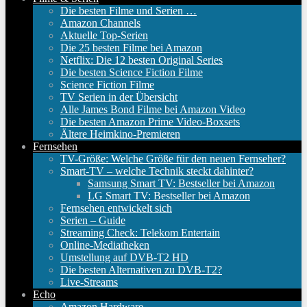
Die besten Filme und Serien …
Amazon Channels
Aktuelle Top-Serien
Die 25 besten Filme bei Amazon
Netflix: Die 12 besten Original Series
Die besten Science Fiction Filme
Science Fiction Filme
TV Serien in der Übersicht
Alle James Bond Filme bei Amazon Video
Die besten Amazon Prime Video-Boxsets
Ältere Heimkino-Premieren
Fernsehen
TV-Größe: Welche Größe für den neuen Fernseher?
Smart-TV – welche Technik steckt dahinter?
Samsung Smart TV: Bestseller bei Amazon
LG Smart TV: Bestseller bei Amazon
Fernsehen entwickelt sich
Serien – Guide
Streaming Check: Telekom Entertain
Online-Mediatheken
Umstellung auf DVB-T2 HD
Die besten Alternativen zu DVB-T2?
Live-Streams
Echo
Amazon Hardware