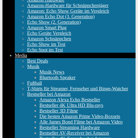
Amazon-Hardware für Schnäppchenjäger
Amazon: Echo Show Geräte im Vergleich
Amazon Echo Dot (3. Generation)
Echo Show (2. Generation)
Amazon Smart Plug
Echo Geräte Vergleich
Amazon Schnäppchen
Echo Show im Test
Echo Spot im Test
Media
Best Deals
Musik
Musik News
Bluetooth Speaker
Fußball
T-Shirts für Streamer, Fernseher und Binge-Watcher
Bestseller bei Amazon
Amazon Alexa Echo Bestseller
Bestseller 4K Ultra HD Blu-rays
Bestseller 3D Filme
Die besten Amazon Prime Video-Boxsets
Alle James Bond Filme bei Amazon Video
Bestseller Streaming Hardware
Bestseller AV-Receiver bei Amazon