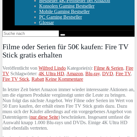
Bestseller 4K-Fernseher bei Amazon
Konsolen Gaming Bestseller
Mobile Gaming Bestseller
PC Gaming Bestseller
Glossar
Filme oder Serien für 50€ kaufen: Fire TV
Stick gratis erhalten
Veröffentlicht von
Wilfred Lindo
Kategorie(n):
Filme & Serien
,
Fire
TV
Schlagwörter:
4K Ultra HD
,
Amazon
,
Blu-ray
,
DVD
,
Fire TV
,
Fire TV Stick
,
Rabatt
Keine Kommentare
In letzter Zeit bietet Amazon immer wieder interessante Aktionen an,
um die eigenen Produkte vergünstigt unter die Leute zu bringen.
Nun folgt das nächste Angebot. Wer Filme oder Serien im Wert von
50 Euro kaufen, der erhält einen Fire TV Stick gratis dazu. Dazu
muss sich der Käufer allerdings auf ein vorgegebenes Angebot von
Datenträgern (
nur diese Seite
) beschränken. Insgesamt umfasst die
Auswahl knapp 1.000 Blu-rays und DVDs. Einige 4K Ultra HD
sind ebenfalls vertreten.