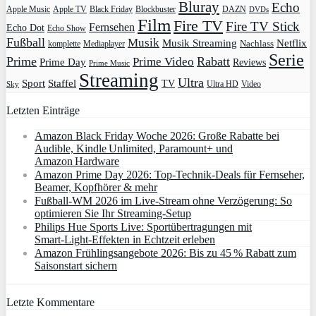
Bluray
Echo
Apple Music
Apple TV
Blockbuster
DAZN
Black Friday
DVDs
Film
Fire TV
Fire TV Stick
Fernsehen
Echo Dot
Echo Show
Fußball
Musik
Musik Streaming
Netflix
Mediaplayer
Nachlass
komplette
Serie
Prime
Rabatt
Prime Video
Prime Day
Reviews
Prime Music
Streaming
Ultra
Sport
Staffel
TV
Ultra HD
Video
Sky
Letzten Einträge
Amazon Black Friday Woche 2026: Große Rabatte bei
Audible, Kindle Unlimited, Paramount+ und
Amazon Hardware
Amazon Prime Day 2026: Top-Technik-Deals für Fernseher,
Beamer, Kopfhörer & mehr
Fußball-WM 2026 im Live-Stream ohne Verzögerung: So
optimieren Sie Ihr Streaming-Setup
Philips Hue Sports Live: Sportübertragungen mit
Smart‑Light‑Effekten in Echtzeit erleben
Amazon Frühlingsangebote 2026: Bis zu 45 % Rabatt zum
Saisonstart sichern
Letzte Kommentare