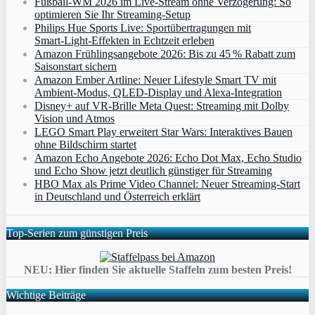
Fußball-WM 2026 im Live-Stream ohne Verzögerung: So
optimieren Sie Ihr Streaming-Setup
Philips Hue Sports Live: Sportübertragungen mit
Smart‑Light‑Effekten in Echtzeit erleben
Amazon Frühlingsangebote 2026: Bis zu 45 % Rabatt zum
Saisonstart sichern
Amazon Ember Artline: Neuer Lifestyle Smart TV mit
Ambient‑Modus, QLED‑Display und Alexa‑Integration
Disney+ auf VR-Brille Meta Quest: Streaming mit Dolby
Vision und Atmos
LEGO Smart Play erweitert Star Wars: Interaktives Bauen
ohne Bildschirm startet
Amazon Echo Angebote 2026: Echo Dot Max, Echo Studio
und Echo Show jetzt deutlich günstiger für Streaming
HBO Max als Prime Video Channel: Neuer Streaming‑Start
in Deutschland und Österreich erklärt
Top-Serien zum günstigen Preis
NEU: Hier finden Sie aktuelle Staffeln zum besten Preis!
Wichtige Beiträge