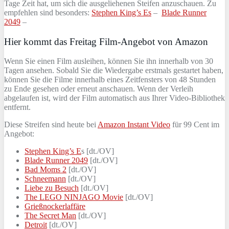
Tage Zeit hat, um sich die ausgeliehenen Steifen anzuschauen. Zu
empfehlen sind besonders:
Stephen King’s Es
–
Blade Runner
2049
–
Hier kommt das Freitag Film-Angebot von Amazon
Wenn Sie einen Film ausleihen, können Sie ihn innerhalb von 30
Tagen ansehen. Sobald Sie die Wiedergabe erstmals gestartet haben,
können Sie die Filme innerhalb eines Zeitfensters von 48 Stunden
zu Ende gesehen oder erneut anschauen. Wenn der Verleih
abgelaufen ist, wird der Film automatisch aus Ihrer Video-Bibliothek
entfernt.
Diese Streifen sind heute bei
Amazon Instant Video
für 99 Cent im
Angebot:
Stephen King’s E
s [dt./OV]
Blade Runner 2049
[dt./OV]
Bad Moms 2
[dt./OV]
Schneemann
[dt./OV]
Liebe zu Besuch
[dt./OV]
The LEGO NINJAGO Movie
[dt./OV]
Grießnockerlaffäre
The Secret Man
[dt./OV]
Detroit
[dt./OV]