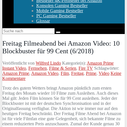
Bestseller 4K-Fernseher bei Amazon
Konsolen Gaming Bestseller
Mobile Gaming Bestseller
PC Gaming Bestseller
Glossar
Freitag Filmeabend bei Amazon Video: 10
Blockbuster für 99 Cent (6/2018)
Veröffentlicht von
Wilfred Lindo
Kategorie(n):
Amazon Prime
Instant Video
,
Fernsehen
,
Filme & Serien
,
Fire TV
Schlagwörter:
Amazon Prime
,
Amazon Video
,
Film
,
Freitag
,
Prime
,
Video
Keine
Kommentare
Trotz des gutem Wetters bringt Amazon pünktlich zum ersten
Freitag des Monats wieder 10 Filme zum Ausleihen. Auch dieses
Mal gilt: Jeden Film können Sie für 99 Cent ausleihen. Jeder der
Blockbuster ist mit der deutschen Synchronisation und in der
Originalfassung verfügbar. Die Aktion ist wie immer nur auf den
heutigen Freitag beschränkt. Der Freitag Filme Abend bei Amazon
ist für viele Filmfan eine gute Gelegenheit, sich bekannte Filme zu
einem reduzierten Preis anzuschauen. Zumal der Kunde genau 30