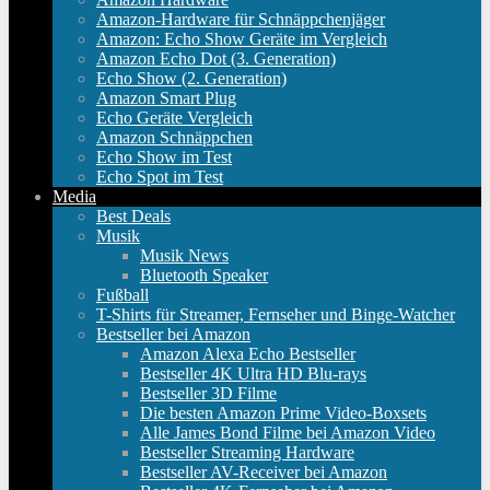
Amazon-Hardware für Schnäppchenjäger
Amazon: Echo Show Geräte im Vergleich
Amazon Echo Dot (3. Generation)
Echo Show (2. Generation)
Amazon Smart Plug
Echo Geräte Vergleich
Amazon Schnäppchen
Echo Show im Test
Echo Spot im Test
Media
Best Deals
Musik
Musik News
Bluetooth Speaker
Fußball
T-Shirts für Streamer, Fernseher und Binge-Watcher
Bestseller bei Amazon
Amazon Alexa Echo Bestseller
Bestseller 4K Ultra HD Blu-rays
Bestseller 3D Filme
Die besten Amazon Prime Video-Boxsets
Alle James Bond Filme bei Amazon Video
Bestseller Streaming Hardware
Bestseller AV-Receiver bei Amazon