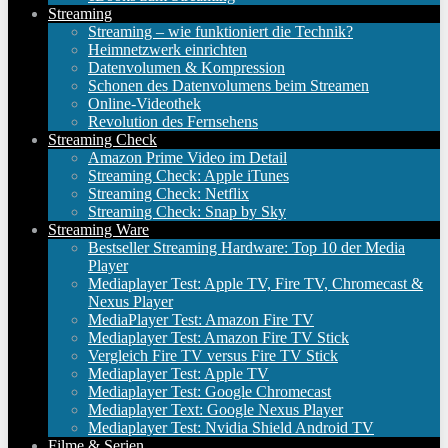
Streaming
Streaming – wie funktioniert die Technik?
Heimnetzwerk einrichten
Datenvolumen & Kompression
Schonen des Datenvolumens beim Streamen
Online-Videothek
Revolution des Fernsehens
Streaming Check
Amazon Prime Video im Detail
Streaming Check: Apple iTunes
Streaming Check: Netflix
Streaming Check: Snap by Sky
Streaming Ware
Bestseller Streaming Hardware: Top 10 der Media
Player
Mediaplayer Test: Apple TV, Fire TV, Chromecast &
Nexus Player
MediaPlayer Test: Amazon Fire TV
Mediaplayer Test: Amazon Fire TV Stick
Vergleich Fire TV versus Fire TV Stick
Mediaplayer Test: Apple TV
Mediaplayer Test: Google Chromecast
Mediaplayer Text: Google Nexus Player
Mediaplayer Test: Nvidia Shield Android TV
Filme & Serien