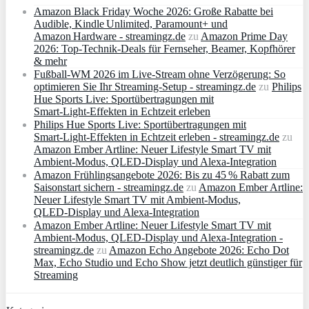
Amazon Black Friday Woche 2026: Große Rabatte bei
Audible, Kindle Unlimited, Paramount+ und
Amazon Hardware - streamingz.de
zu
Amazon Prime Day
2026: Top-Technik-Deals für Fernseher, Beamer, Kopfhörer
& mehr
Fußball-WM 2026 im Live-Stream ohne Verzögerung: So
optimieren Sie Ihr Streaming-Setup - streamingz.de
zu
Philips
Hue Sports Live: Sportübertragungen mit
Smart‑Light‑Effekten in Echtzeit erleben
Philips Hue Sports Live: Sportübertragungen mit
Smart‑Light‑Effekten in Echtzeit erleben - streamingz.de
zu
Amazon Ember Artline: Neuer Lifestyle Smart TV mit
Ambient‑Modus, QLED‑Display und Alexa‑Integration
Amazon Frühlingsangebote 2026: Bis zu 45 % Rabatt zum
Saisonstart sichern - streamingz.de
zu
Amazon Ember Artline:
Neuer Lifestyle Smart TV mit Ambient‑Modus,
QLED‑Display und Alexa‑Integration
Amazon Ember Artline: Neuer Lifestyle Smart TV mit
Ambient‑Modus, QLED‑Display und Alexa‑Integration -
streamingz.de
zu
Amazon Echo Angebote 2026: Echo Dot
Max, Echo Studio und Echo Show jetzt deutlich günstiger für
Streaming