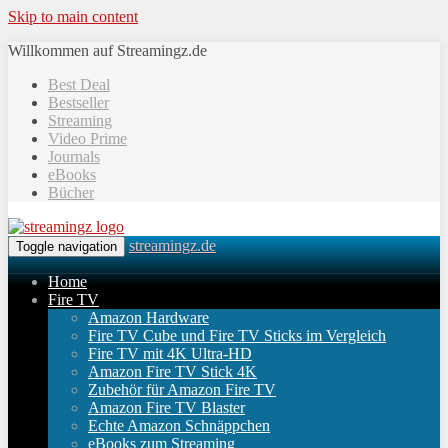
Skip to main content
Willkommen auf Streamingz.de
Best Deal
Bestseller
Streaming
Video Prime
Journals
eBooks
Bücher
streamingz.de
Toggle navigation
Home
Fire TV
Amazon Hardware
Fire TV Cube und Fire TV Sticks im Vergleich
Fire TV mit 4K Ultra-HD
Amazon Fire TV Stick 4K
Zubehör für Amazon Fire TV
Amazon Fire TV Blaster
Echte Amazon Schnäppchen
eBooks zum Streaming