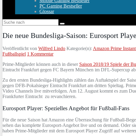
Mobile Gaming Bestseller
PC Gaming Bestseller
Glossar
Die neue Bundesliga-Saison: Eurosport Play
Veröffentlicht von
Wilfred Lindo
Kategorie(n):
Amazon Prime Instant
Fußballspiel
1 Kommentar
Prime-Mitglieder können auch in dieser
Saison 2018/19 Spiele der Bu
Eintracht Frankfurt gegen FC Bayern München im DFL-Supercup abr
Zu den ersten Bundesliga-Highlights zählen das Auftaktspiel der S
gegen DFB-Pokalsieger Eintracht Frankfurt am dritten Spieltag. Pri
Video Channels live mitverfolgen. Am 12. August kommt es zum Duel
Frankfurter Eintracht zu revanchieren.
Eurosport Player: Spezielles Angebot für Fußball-Fans
Für die neue Saison hat Amazon eine Überraschung für Fußball-Begeis
sehen das komplette Eurosport-Angebot live und on demand. Oder sie 
haben Prime-Mitglieder mit dem Eurosport Player Zugriff auf weiter