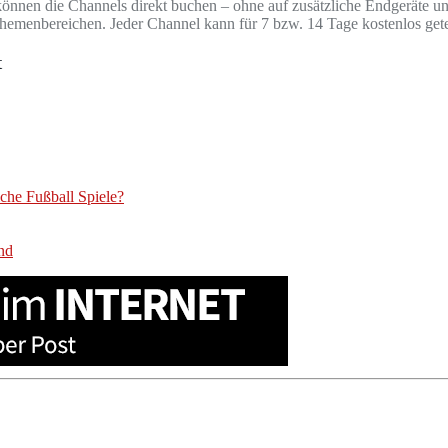
önnen die Channels direkt buchen – ohne auf zusätzliche Endgeräte und
hemenbereichen. Jeder Channel kann für 7 bzw. 14 Tage kostenlos gete
t
che Fußball Spiele?
nd