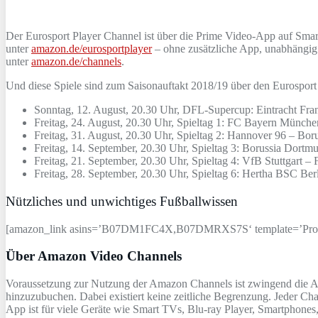
Der Eurosport Player Channel ist über die Prime Video-App auf Smar
unter
amazon.de/eurosportplayer
– ohne zusätzliche App, unabhängig 
unter
amazon.de/channels
.
Und diese Spiele sind zum Saisonauftakt 2018/19 über den Eurosport
Sonntag, 12. August, 20.30 Uhr, DFL-Supercup: Eintracht Fr
Freitag, 24. August, 20.30 Uhr, Spieltag 1: FC Bayern Münc
Freitag, 31. August, 20.30 Uhr, Spieltag 2: Hannover 96 – Bo
Freitag, 14. September, 20.30 Uhr, Spieltag 3: Borussia Dortmu
Freitag, 21. September, 20.30 Uhr, Spieltag 4: VfB Stuttgart –
Freitag, 28. September, 20.30 Uhr, Spieltag 6: Hertha BSC B
Nützliches und unwichtiges Fußballwissen
[amazon_link asins=’B07DM1FC4X,B07DMRXS7S‘ template=’ProductC
Über Amazon Video Channels
Voraussetzung zur Nutzung der Amazon Channels ist zwingend die Ama
hinzuzubuchen. Dabei existiert keine zeitliche Begrenzung. Jeder 
App ist für viele Geräte wie Smart TVs, Blu-ray Player, Smartphones,