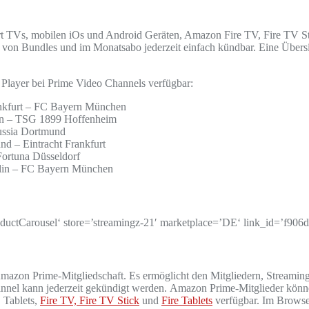
t TVs, mobilen iOs und Android Geräten, Amazon Fire TV, Fire TV Sti
von Bundles und im Monatsabo jederzeit einfach kündbar. Eine Übersi
 Player bei Prime Video Channels verfügbar:
ankfurt – FC Bayern München
hen – TSG 1899 Hoffenheim
russia Dortmund
nd – Eintracht Frankfurt
 Fortuna Düsseldorf
erlin – FC Bayern München
arousel‘ store=’streamingz-21′ marketplace=’DE‘ link_id=’f906d
zon Prime-Mitgliedschaft. Es ermöglicht den Mitgliedern, Streaming-
Channel kann jederzeit gekündigt werden. Amazon Prime-Mitglieder kö
 Tablets,
Fire TV, Fire TV Stick
und
Fire Tablets
verfügbar. Im Browse