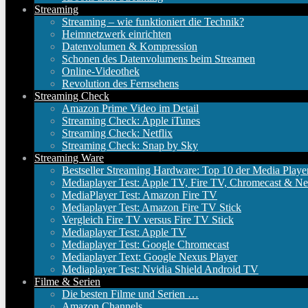
Streaming
Streaming – wie funktioniert die Technik?
Heimnetzwerk einrichten
Datenvolumen & Kompression
Schonen des Datenvolumens beim Streamen
Online-Videothek
Revolution des Fernsehens
Streaming Check
Amazon Prime Video im Detail
Streaming Check: Apple iTunes
Streaming Check: Netflix
Streaming Check: Snap by Sky
Streaming Ware
Bestseller Streaming Hardware: Top 10 der Media Playe
Mediaplayer Test: Apple TV, Fire TV, Chromecast & Ne
MediaPlayer Test: Amazon Fire TV
Mediaplayer Test: Amazon Fire TV Stick
Vergleich Fire TV versus Fire TV Stick
Mediaplayer Test: Apple TV
Mediaplayer Test: Google Chromecast
Mediaplayer Text: Google Nexus Player
Mediaplayer Test: Nvidia Shield Android TV
Filme & Serien
Die besten Filme und Serien …
Amazon Channels