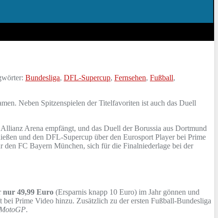
gwörter:
Bundesliga
,
DFL-Supercup
,
Fernsehen
,
Fußball
,
men. Neben Spitzenspielen der Titelfavoriten ist auch das Duell
 Allianz Arena empfängt, und das Duell der Borussia aus Dortmund
genießen und den DFL-Supercup über den Eurosport Player bei Prime
 den FC Bayern München, sich für die Finalniederlage bei der
r
nur 49,99 Euro
(Ersparnis knapp 10 Euro) im Jahr gönnen und
 bei Prime Video hinzu. Zusätzlich zu der ersten Fußball-Bundesliga
MotoGP
.