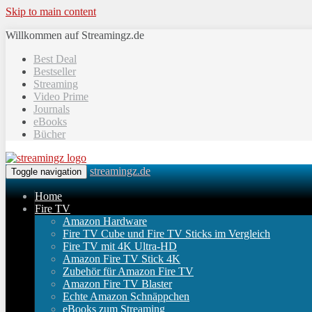
Skip to main content
Willkommen auf Streamingz.de
Best Deal
Bestseller
Streaming
Video Prime
Journals
eBooks
Bücher
streamingz.de
Toggle navigation
Home
Fire TV
Amazon Hardware
Fire TV Cube und Fire TV Sticks im Vergleich
Fire TV mit 4K Ultra-HD
Amazon Fire TV Stick 4K
Zubehör für Amazon Fire TV
Amazon Fire TV Blaster
Echte Amazon Schnäppchen
eBooks zum Streaming