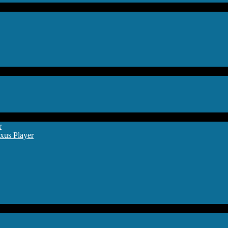
r
xus Player