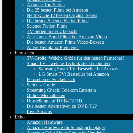
Aktuelle Top-Serien
Die 25 besten Filme bei Amazon
Netflix: Die 12 besten Original Series
Die besten Science Fiction Filme
Science Fiction Filme
TV Serien in der Übersicht
Alle James Bond Filme bei Amazon Video
Die besten Amazon Prime Video-Boxsets
Ältere Heimkino-Premieren
Fernsehen
TV-Größe: Welche Größe für den neuen Fernseher?
Smart-TV – welche Technik steckt dahinter?
Samsung Smart TV: Bestseller bei Amazon
LG Smart TV: Bestseller bei Amazon
Fernsehen entwickelt sich
Serien – Guide
Streaming Check: Telekom Entertain
Online-Mediatheken
Umstellung auf DVB-T2 HD
Die besten Alternativen zu DVB-T2?
Live-Streams
Echo
Amazon Hardware
Amazon-Hardware für Schnäppchenjäger
Amazon: Echo Show Geräte im Vergleich