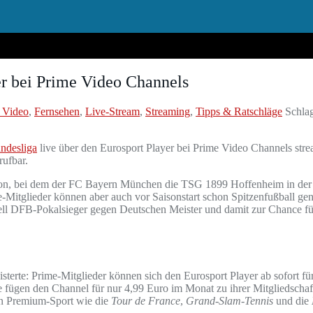
er bei Prime Video Channels
 Video
,
Fernsehen
,
Live-Stream
,
Streaming
,
Tipps & Ratschläge
Schla
ndesliga
live über den Eurosport Player bei Prime Video Channels strea
ufbar.
aison, bei dem der FC Bayern München die TSG 1899 Hoffenheim in der
me-Mitglieder können aber auch vor Saisonstart schon Spitzenfußball 
l DFB-Pokalsieger gegen Deutschen Meister und damit zur Chance für
terte: Prime-Mitglieder können sich den Eurosport Player ab sofort fü
fügen den Channel für nur 4,99 Euro im Monat zu ihrer Mitgliedschaft
en Premium-Sport wie die
Tour de France
,
Grand-Slam-Tennis
und die