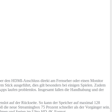
rd über den HDMI-Anschluss direkt am Fernseher oder einen Monitor
 Stick ausgeführt, dies gilt besonders bei einigen Spielen. Zudem
Apps laufen problemlos. Insgesamt fallen die Handhabung und der
enslot auf der Rückseite. So kann der Speicher auf maximal 128
ll die neue Streamingbox 75 Prozent schneller als der Vorgänger sein.
 Filmen und Serien im Ultra-HD 4K-Format.