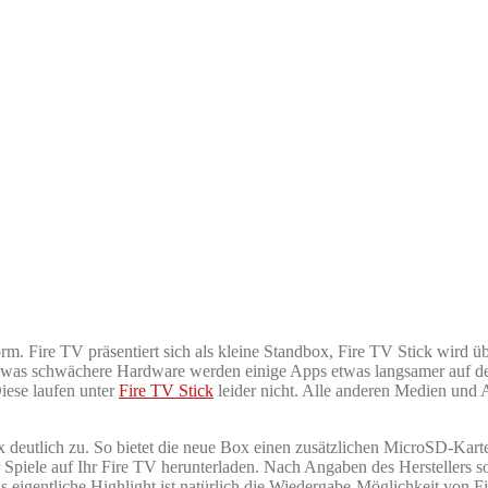
uform. Fire TV präsentiert sich als kleine Standbox, Fire TV Stick wi
 etwas schwächere Hardware werden einige Apps etwas langsamer auf dem
iese laufen unter
Fire TV Stick
leider nicht. Alle anderen Medien und 
x deutlich zu. So bietet die neue Box einen zusätzlichen MicroSD-Kart
Spiele auf Ihr Fire TV herunterladen. Nach Angaben des Herstellers so
as eigentliche Highlight ist natürlich die Wiedergabe-Möglichkeit von