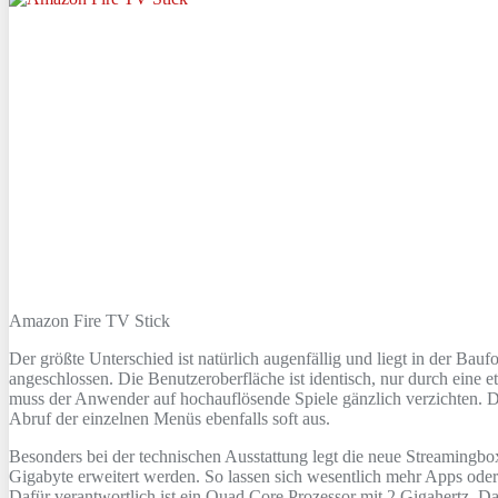
Amazon Fire TV Stick
Der größte Unterschied ist natürlich augenfällig und liegt in der Ba
angeschlossen. Die Benutzeroberfläche ist identisch, nur durch eine
muss der Anwender auf hochauflösende Spiele gänzlich verzichten. D
Abruf der einzelnen Menüs ebenfalls soft aus.
Besonders bei der technischen Ausstattung legt die neue Streamingbo
Gigabyte erweitert werden. So lassen sich wesentlich mehr Apps oder 
Dafür verantwortlich ist ein Quad Core Prozessor mit 2 Gigahertz. D