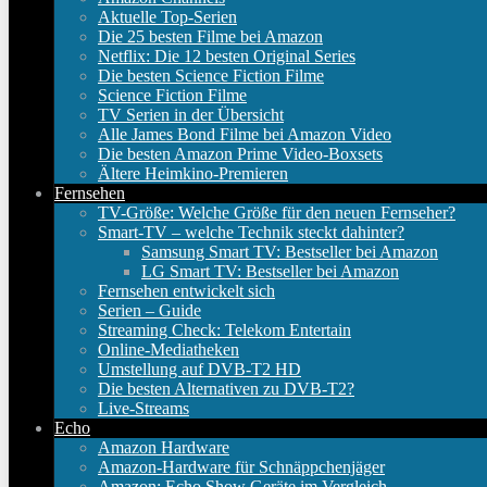
Aktuelle Top-Serien
Die 25 besten Filme bei Amazon
Netflix: Die 12 besten Original Series
Die besten Science Fiction Filme
Science Fiction Filme
TV Serien in der Übersicht
Alle James Bond Filme bei Amazon Video
Die besten Amazon Prime Video-Boxsets
Ältere Heimkino-Premieren
Fernsehen
TV-Größe: Welche Größe für den neuen Fernseher?
Smart-TV – welche Technik steckt dahinter?
Samsung Smart TV: Bestseller bei Amazon
LG Smart TV: Bestseller bei Amazon
Fernsehen entwickelt sich
Serien – Guide
Streaming Check: Telekom Entertain
Online-Mediatheken
Umstellung auf DVB-T2 HD
Die besten Alternativen zu DVB-T2?
Live-Streams
Echo
Amazon Hardware
Amazon-Hardware für Schnäppchenjäger
Amazon: Echo Show Geräte im Vergleich