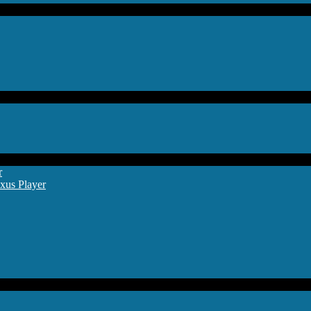
r
xus Player