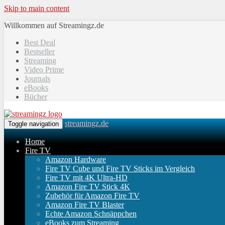
Skip to main content
Willkommen auf Streamingz.de
Best Deal
Bestseller
Streaming
Video Prime
Journals
eBooks
Bücher
streamingz.de
Toggle navigation
Home
Fire TV
Amazon Hardware
Fire TV Cube und Fire TV Sticks im Vergleich
Fire TV mit 4K Ultra-HD
Amazon Fire TV Stick 4K
Zubehör für Amazon Fire TV
Amazon Fire TV Blaster
Echte Amazon Schnäppchen
eBooks zum Streaming