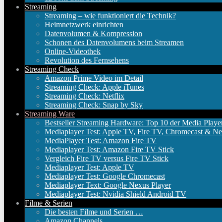
Streaming
Streaming – wie funktioniert die Technik?
Heimnetzwerk einrichten
Datenvolumen & Kompression
Schonen des Datenvolumens beim Streamen
Online-Videothek
Revolution des Fernsehens
Streaming Check
Amazon Prime Video im Detail
Streaming Check: Apple iTunes
Streaming Check: Netflix
Streaming Check: Snap by Sky
Streaming Ware
Bestseller Streaming Hardware: Top 10 der Media Playe
Mediaplayer Test: Apple TV, Fire TV, Chromecast & Ne
MediaPlayer Test: Amazon Fire TV
Mediaplayer Test: Amazon Fire TV Stick
Vergleich Fire TV versus Fire TV Stick
Mediaplayer Test: Apple TV
Mediaplayer Test: Google Chromecast
Mediaplayer Text: Google Nexus Player
Mediaplayer Test: Nvidia Shield Android TV
Filme & Serien
Die besten Filme und Serien …
Amazon Channels