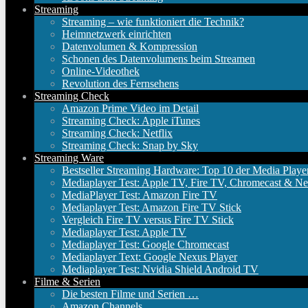
Streaming
Streaming – wie funktioniert die Technik?
Heimnetzwerk einrichten
Datenvolumen & Kompression
Schonen des Datenvolumens beim Streamen
Online-Videothek
Revolution des Fernsehens
Streaming Check
Amazon Prime Video im Detail
Streaming Check: Apple iTunes
Streaming Check: Netflix
Streaming Check: Snap by Sky
Streaming Ware
Bestseller Streaming Hardware: Top 10 der Media Playe
Mediaplayer Test: Apple TV, Fire TV, Chromecast & Ne
MediaPlayer Test: Amazon Fire TV
Mediaplayer Test: Amazon Fire TV Stick
Vergleich Fire TV versus Fire TV Stick
Mediaplayer Test: Apple TV
Mediaplayer Test: Google Chromecast
Mediaplayer Text: Google Nexus Player
Mediaplayer Test: Nvidia Shield Android TV
Filme & Serien
Die besten Filme und Serien …
Amazon Channels