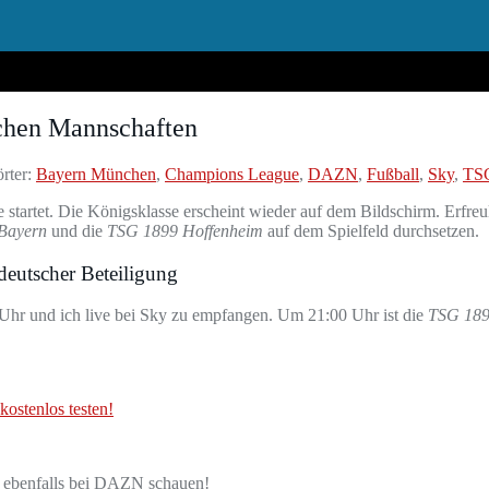
chen Mannschaften
rter:
Bayern München
,
Champions League
,
DAZN
,
Fußball
,
Sky
,
TS
startet. Die Königsklasse erscheint wieder auf dem Bildschirm. Erfre
Bayern
und die
TSG 1899 Hoffenheim
auf dem Spielfeld durchsetzen.
deutscher Beteiligung
 Uhr und ich live bei Sky zu empfangen. Um 21:00 Uhr ist die
TSG 189
ostenlos testen!
 ebenfalls bei DAZN schauen!