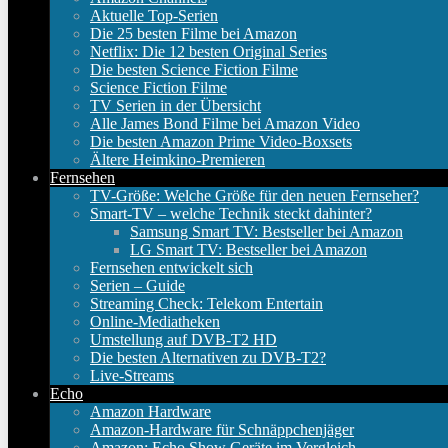
Aktuelle Top-Serien
Die 25 besten Filme bei Amazon
Netflix: Die 12 besten Original Series
Die besten Science Fiction Filme
Science Fiction Filme
TV Serien in der Übersicht
Alle James Bond Filme bei Amazon Video
Die besten Amazon Prime Video-Boxsets
Ältere Heimkino-Premieren
Fernsehen
TV-Größe: Welche Größe für den neuen Fernseher?
Smart-TV – welche Technik steckt dahinter?
Samsung Smart TV: Bestseller bei Amazon
LG Smart TV: Bestseller bei Amazon
Fernsehen entwickelt sich
Serien – Guide
Streaming Check: Telekom Entertain
Online-Mediatheken
Umstellung auf DVB-T2 HD
Die besten Alternativen zu DVB-T2?
Live-Streams
Echo
Amazon Hardware
Amazon-Hardware für Schnäppchenjäger
Amazon: Echo Show Geräte im Vergleich