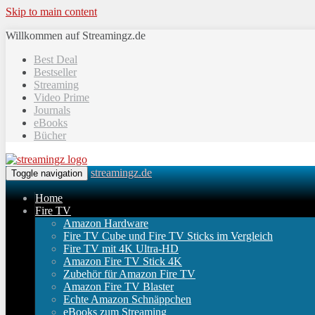
Skip to main content
Willkommen auf Streamingz.de
Best Deal
Bestseller
Streaming
Video Prime
Journals
eBooks
Bücher
streamingz.de
Toggle navigation
Home
Fire TV
Amazon Hardware
Fire TV Cube und Fire TV Sticks im Vergleich
Fire TV mit 4K Ultra-HD
Amazon Fire TV Stick 4K
Zubehör für Amazon Fire TV
Amazon Fire TV Blaster
Echte Amazon Schnäppchen
eBooks zum Streaming