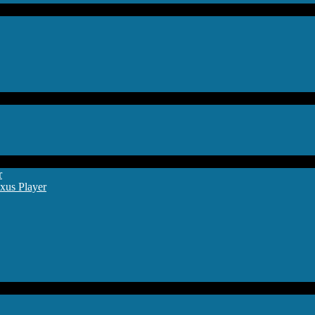
r
xus Player