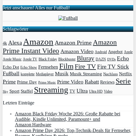
Jetzt anschauen! Alles nur Fußball!
Schlagwörter
Amazon
Amazon
Amazon Prime
Alexa
4k
Prime Instant Video
Amazon Video
Angebot
Apple
Android
Bluray
Echo
Apple Music
Apple TV
Blockbuster
DAZN
Black Friday
DVDs
Film
Fire TV
Fire TV Stick
Fernsehen
Echo Dot
Echo Show
Fußball
Musik
Musik Streaming
Netflix
Mediaplayer
Nachlass
komplette
Serie
Prime
Rabatt
Prime Video
Prime Day
Reviews
Prime Music
Streaming
Ultra
Sport
Staffel
TV
Ultra HD
Video
Sky
Letzten Einträge
Amazon Black Friday Woche 2026: Große Rabatte bei
Audible, Kindle Unlimited, Paramount+ und
Amazon Hardware
Amazon Prime Day 2026: Top-Technik-Deals für Fernseher,
Beamer, Kopfhörer & mehr