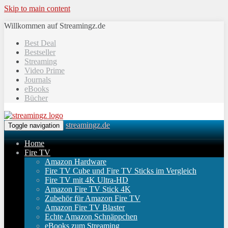
Skip to main content
Willkommen auf Streamingz.de
Best Deal
Bestseller
Streaming
Video Prime
Journals
eBooks
Bücher
streamingz.de
Toggle navigation
Home
Fire TV
Amazon Hardware
Fire TV Cube und Fire TV Sticks im Vergleich
Fire TV mit 4K Ultra-HD
Amazon Fire TV Stick 4K
Zubehör für Amazon Fire TV
Amazon Fire TV Blaster
Echte Amazon Schnäppchen
eBooks zum Streaming