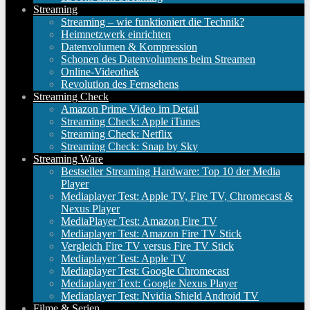
Streaming
Streaming – wie funktioniert die Technik?
Heimnetzwerk einrichten
Datenvolumen & Kompression
Schonen des Datenvolumens beim Streamen
Online-Videothek
Revolution des Fernsehens
Streaming Check
Amazon Prime Video im Detail
Streaming Check: Apple iTunes
Streaming Check: Netflix
Streaming Check: Snap by Sky
Streaming Ware
Bestseller Streaming Hardware: Top 10 der Media
Player
Mediaplayer Test: Apple TV, Fire TV, Chromecast &
Nexus Player
MediaPlayer Test: Amazon Fire TV
Mediaplayer Test: Amazon Fire TV Stick
Vergleich Fire TV versus Fire TV Stick
Mediaplayer Test: Apple TV
Mediaplayer Test: Google Chromecast
Mediaplayer Text: Google Nexus Player
Mediaplayer Test: Nvidia Shield Android TV
Filme & Serien