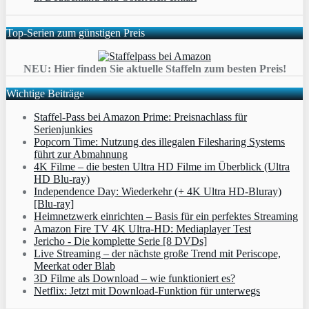
Top-Serien zum günstigen Preis
NEU: Hier finden Sie aktuelle Staffeln zum besten Preis!
Wichtige Beiträge
Staffel-Pass bei Amazon Prime: Preisnachlass für
Serienjunkies
Popcorn Time: Nutzung des illegalen Filesharing Systems
führt zur Abmahnung
4K Filme – die besten Ultra HD Filme im Überblick (Ultra
HD Blu-ray)
Independence Day: Wiederkehr (+ 4K Ultra HD-Bluray)
[Blu-ray]
Heimnetzwerk einrichten – Basis für ein perfektes Streaming
Amazon Fire TV 4K Ultra-HD: Mediaplayer Test
Jericho - Die komplette Serie [8 DVDs]
Live Streaming – der nächste große Trend mit Periscope,
Meerkat oder Blab
3D Filme als Download – wie funktioniert es?
Netflix: Jetzt mit Download-Funktion für unterwegs