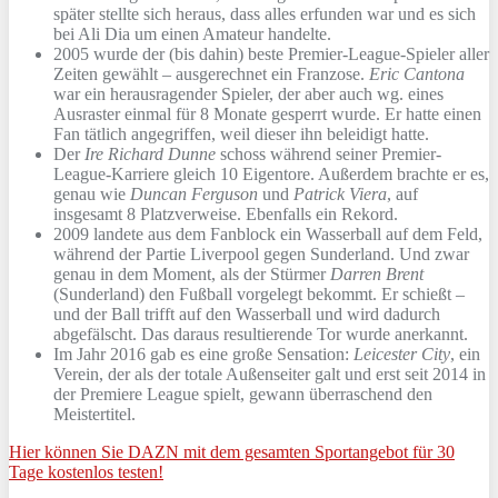
später stellte sich heraus, dass alles erfunden war und es sich
bei Ali Dia um einen Amateur handelte.
2005 wurde der (bis dahin) beste Premier-League-Spieler aller
Zeiten gewählt – ausgerechnet ein Franzose.
Eric Cantona
war ein herausragender Spieler, der aber auch wg. eines
Ausraster einmal für 8 Monate gesperrt wurde. Er hatte einen
Fan tätlich angegriffen, weil dieser ihn beleidigt hatte.
Der
Ire Richard Dunne
schoss während seiner Premier-
League-Karriere gleich 10 Eigentore. Außerdem brachte er es,
genau wie
Duncan Ferguson
und
Patrick Viera
, auf
insgesamt 8 Platzverweise. Ebenfalls ein Rekord.
2009 landete aus dem Fanblock ein Wasserball auf dem Feld,
während der Partie Liverpool gegen Sunderland. Und zwar
genau in dem Moment, als der Stürmer
Darren Brent
(Sunderland) den Fußball vorgelegt bekommt. Er schießt –
und der Ball trifft auf den Wasserball und wird dadurch
abgefälscht. Das daraus resultierende Tor wurde anerkannt.
Im Jahr 2016 gab es eine große Sensation:
Leicester City
, ein
Verein, der als der totale Außenseiter galt und erst seit 2014 in
der Premiere League spielt, gewann überraschend den
Meistertitel.
Hier können Sie DAZN mit dem gesamten Sportangebot für 30
Tage kostenlos testen!