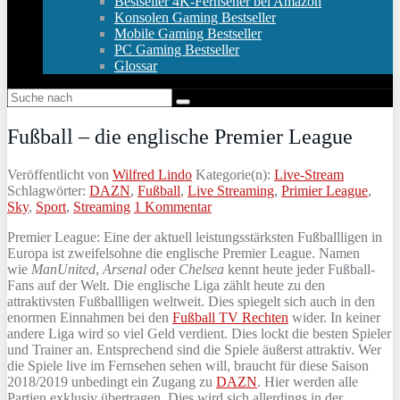
Bestseller 4K-Fernseher bei Amazon
Konsolen Gaming Bestseller
Mobile Gaming Bestseller
PC Gaming Bestseller
Glossar
Fußball – die englische Premier League
Veröffentlicht von
Wilfred Lindo
Kategorie(n):
Live-Stream
Schlagwörter:
DAZN
,
Fußball
,
Live Streaming
,
Primier League
,
Sky
,
Sport
,
Streaming
1 Kommentar
Premier League: Eine der aktuell leistungsstärksten Fußballligen in
Europa ist zweifelsohne die englische Premier League. Namen
wie
ManUnited
,
Arsenal
oder
Chelsea
kennt heute jeder Fußball-
Fans auf der Welt. Die englische Liga zählt heute zu den
attraktivsten Fußballligen weltweit. Dies spiegelt sich auch in den
enormen Einnahmen bei den
Fußball TV Rechten
wider. In keiner
andere Liga wird so viel Geld verdient. Dies lockt die besten Spieler
und Trainer an. Entsprechend sind die Spiele äußerst attraktiv. Wer
die Spiele live im Fernsehen sehen will, braucht für diese Saison
2018/2019 unbedingt ein Zugang zu
DAZN
. Hier werden alle
Partien exklusiv übertragen. Dies wird sich allerdings in der