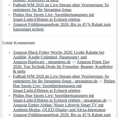
Fußball-WM 2026 im Live-Stream ohne Verzögerung: So
optimieren Sie Ihr Streaming-Setup
Philips Hue Sports Live: Sportübertragungen mit
Smart‑Light‑Effekten in Echtzeit erleben
Amazon Frühlingsangebote 2026: Bis zu 45 % Rabatt zum
Saisonstart sichern
Letzte Kommentare
Amazon Black Friday Woche 2026: Große Rabatte bei
Audible, Kindle Unlimited, Paramount+ und
Amazon Hardware - streamingz.de
zu
Amazon Prime Day
2026: Top-Technik-Deals für Fernseher, Beamer, Kopfhörer
& mehr
Fußball-WM 2026 im Live-Stream ohne Verzögerung: So
optimieren Sie Ihr Streaming-Setup - streamingz.de
zu
Philips
Hue Sports Live: Sportübertragungen mit
Smart‑Light‑Effekten in Echtzeit erleben
Philips Hue Sports Live: Sportübertragungen mit
Smart‑Light‑Effekten in Echtzeit erleben - streamingz.de
zu
Amazon Ember Artline: Neuer Lifestyle Smart TV mit
Ambient‑Modus, QLED‑Display und Alexa‑Integration
Amazon Frühlingsangebote 2026: Bis zu 45 % Rabatt zum