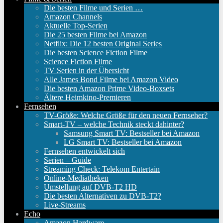
Die besten Filme und Serien …
Amazon Channels
Aktuelle Top-Serien
Die 25 besten Filme bei Amazon
Netflix: Die 12 besten Original Series
Die besten Science Fiction Filme
Science Fiction Filme
TV Serien in der Übersicht
Alle James Bond Filme bei Amazon Video
Die besten Amazon Prime Video-Boxsets
Ältere Heimkino-Premieren
Fernsehen
TV-Größe: Welche Größe für den neuen Fernseher?
Smart-TV – welche Technik steckt dahinter?
Samsung Smart TV: Bestseller bei Amazon
LG Smart TV: Bestseller bei Amazon
Fernsehen entwickelt sich
Serien – Guide
Streaming Check: Telekom Entertain
Online-Mediatheken
Umstellung auf DVB-T2 HD
Die besten Alternativen zu DVB-T2?
Live-Streams
Echo
Amazon Hardware