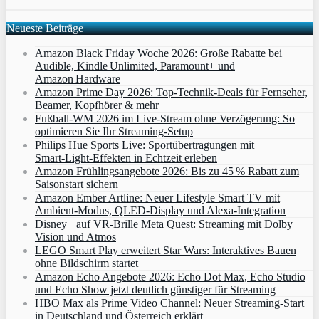
Neueste Beiträge
Amazon Black Friday Woche 2026: Große Rabatte bei
Audible, Kindle Unlimited, Paramount+ und
Amazon Hardware
Amazon Prime Day 2026: Top-Technik-Deals für Fernseher,
Beamer, Kopfhörer & mehr
Fußball-WM 2026 im Live-Stream ohne Verzögerung: So
optimieren Sie Ihr Streaming-Setup
Philips Hue Sports Live: Sportübertragungen mit
Smart‑Light‑Effekten in Echtzeit erleben
Amazon Frühlingsangebote 2026: Bis zu 45 % Rabatt zum
Saisonstart sichern
Amazon Ember Artline: Neuer Lifestyle Smart TV mit
Ambient‑Modus, QLED‑Display und Alexa‑Integration
Disney+ auf VR-Brille Meta Quest: Streaming mit Dolby
Vision und Atmos
LEGO Smart Play erweitert Star Wars: Interaktives Bauen
ohne Bildschirm startet
Amazon Echo Angebote 2026: Echo Dot Max, Echo Studio
und Echo Show jetzt deutlich günstiger für Streaming
HBO Max als Prime Video Channel: Neuer Streaming‑Start
in Deutschland und Österreich erklärt