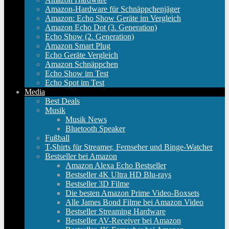
Amazon-Hardware für Schnäppchenjäger
Amazon: Echo Show Geräte im Vergleich
Amazon Echo Dot (3. Generation)
Echo Show (2. Generation)
Amazon Smart Plug
Echo Geräte Vergleich
Amazon Schnäppchen
Echo Show im Test
Echo Spot im Test
Media
Best Deals
Musik
Musik News
Bluetooth Speaker
Fußball
T-Shirts für Streamer, Fernseher und Binge-Watcher
Bestseller bei Amazon
Amazon Alexa Echo Bestseller
Bestseller 4K Ultra HD Blu-rays
Bestseller 3D Filme
Die besten Amazon Prime Video-Boxsets
Alle James Bond Filme bei Amazon Video
Bestseller Streaming Hardware
Bestseller AV-Receiver bei Amazon