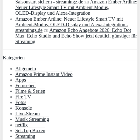
Saisonstart sichern - streamingz.de
zu
Amazon Ember Artline:
Neuer Lifestyle Smart TV mit Ambient‑Modus,
QLED‑Display und Alexa‑Integration
Amazon Ember Artline: Neuer Lifestyle Smart TV mit
Ambient‑Modus, QLED‑Display und Alexa‑Integration -
streamingz.de
zu
Amazon Echo Angebote 2026: Echo Dot
Max, Echo Studio und Echo Show jetzt deutlich günstiger für
Streaming
Kategorien
Allgemein
Amazon Prime Instant Video
Apps
Fernsehen
Filme & Serien
Fire TV
Fotos
Konsole
Live-Stream
Musik Streaming
netflix
Set-Top Boxen
Streaming