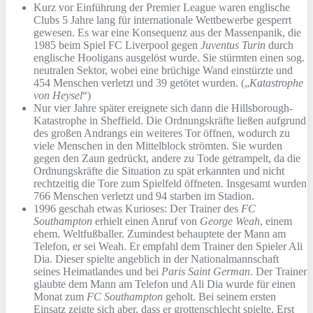
Kurz vor Einführung der Premier League waren englische
Clubs 5 Jahre lang für internationale Wettbewerbe gesperrt
gewesen. Es war eine Konsequenz aus der Massenpanik, die
1985 beim Spiel FC Liverpool gegen
Juventus Turin
durch
englische Hooligans ausgelöst wurde. Sie stürmten einen sog.
neutralen Sektor, wobei eine brüchige Wand einstürzte und
454 Menschen verletzt und 39 getötet wurden. („
Katastrophe
von Heysel
“)
Nur vier Jahre später ereignete sich dann die Hillsborough-
Katastrophe in Sheffield. Die Ordnungskräfte ließen aufgrund
des großen Andrangs ein weiteres Tor öffnen, wodurch zu
viele Menschen in den Mittelblock strömten. Sie wurden
gegen den Zaun gedrückt, andere zu Tode getrampelt, da die
Ordnungskräfte die Situation zu spät erkannten und nicht
rechtzeitig die Tore zum Spielfeld öffneten. Insgesamt wurden
766 Menschen verletzt und 94 starben im Stadion.
1996 geschah etwas Kurioses: Der Trainer des
FC
Southampton
erhielt einen Anruf von
George Weah
, einem
ehem. Weltfußballer. Zumindest behauptete der Mann am
Telefon, er sei Weah. Er empfahl dem Trainer den Spieler Ali
Dia. Dieser spielte angeblich in der Nationalmannschaft
seines Heimatlandes und bei
Paris Saint German
. Der Trainer
glaubte dem Mann am Telefon und Ali Dia wurde für einen
Monat zum
FC Southampton
geholt. Bei seinem ersten
Einsatz zeigte sich aber, dass er grottenschlecht spielte. Erst