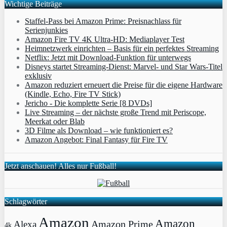
Wichtige Beiträge
Staffel-Pass bei Amazon Prime: Preisnachlass für
Serienjunkies
Amazon Fire TV 4K Ultra-HD: Mediaplayer Test
Heimnetzwerk einrichten – Basis für ein perfektes Streaming
Netflix: Jetzt mit Download-Funktion für unterwegs
Disneys startet Streaming-Dienst: Marvel- und Star Wars-Titel
exklusiv
Amazon reduziert erneuert die Preise für die eigene Hardware
(Kindle, Echo, Fire TV Stick)
Jericho - Die komplette Serie [8 DVDs]
Live Streaming – der nächste große Trend mit Periscope,
Meerkat oder Blab
3D Filme als Download – wie funktioniert es?
Amazon Angebot: Final Fantasy für Fire TV
Jetzt anschauen! Alles nur Fußball!
Schlagwörter
Amazon
Amazon
Amazon Prime
Alexa
4k