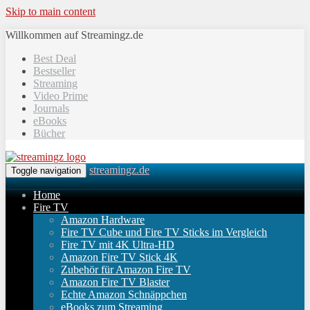
Skip to main content
Willkommen auf Streamingz.de
Best Deal
Bestseller
Streaming
Video Prime
Journals
eBooks
Bücher
streamingz.de
Toggle navigation
Home
Fire TV
Amazon Hardware
Fire TV Cube und Fire TV Sticks im Vergleich
Fire TV mit 4K Ultra-HD
Amazon Fire TV Stick 4K
Zubehör für Amazon Fire TV
Amazon Fire TV Blaster
Echte Amazon Schnäppchen
eBooks zum Streaming