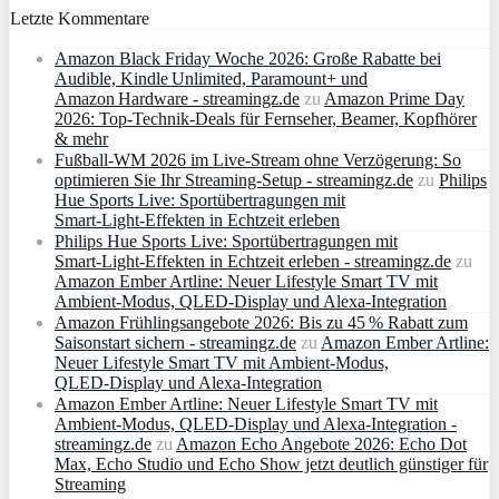
Letzte Kommentare
Amazon Black Friday Woche 2026: Große Rabatte bei
Audible, Kindle Unlimited, Paramount+ und
Amazon Hardware - streamingz.de
zu
Amazon Prime Day
2026: Top-Technik-Deals für Fernseher, Beamer, Kopfhörer
& mehr
Fußball-WM 2026 im Live-Stream ohne Verzögerung: So
optimieren Sie Ihr Streaming-Setup - streamingz.de
zu
Philips
Hue Sports Live: Sportübertragungen mit
Smart‑Light‑Effekten in Echtzeit erleben
Philips Hue Sports Live: Sportübertragungen mit
Smart‑Light‑Effekten in Echtzeit erleben - streamingz.de
zu
Amazon Ember Artline: Neuer Lifestyle Smart TV mit
Ambient‑Modus, QLED‑Display und Alexa‑Integration
Amazon Frühlingsangebote 2026: Bis zu 45 % Rabatt zum
Saisonstart sichern - streamingz.de
zu
Amazon Ember Artline:
Neuer Lifestyle Smart TV mit Ambient‑Modus,
QLED‑Display und Alexa‑Integration
Amazon Ember Artline: Neuer Lifestyle Smart TV mit
Ambient‑Modus, QLED‑Display und Alexa‑Integration -
streamingz.de
zu
Amazon Echo Angebote 2026: Echo Dot
Max, Echo Studio und Echo Show jetzt deutlich günstiger für
Streaming