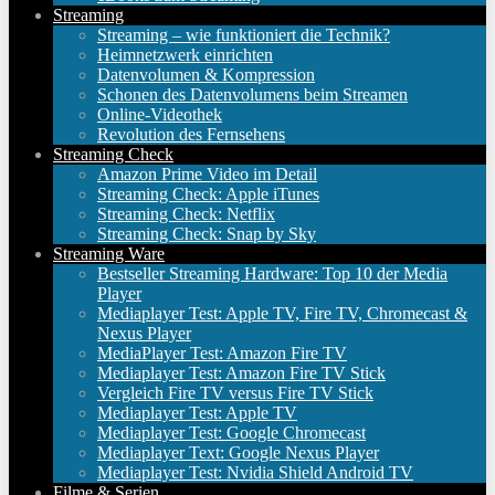
Streaming
Streaming – wie funktioniert die Technik?
Heimnetzwerk einrichten
Datenvolumen & Kompression
Schonen des Datenvolumens beim Streamen
Online-Videothek
Revolution des Fernsehens
Streaming Check
Amazon Prime Video im Detail
Streaming Check: Apple iTunes
Streaming Check: Netflix
Streaming Check: Snap by Sky
Streaming Ware
Bestseller Streaming Hardware: Top 10 der Media
Player
Mediaplayer Test: Apple TV, Fire TV, Chromecast &
Nexus Player
MediaPlayer Test: Amazon Fire TV
Mediaplayer Test: Amazon Fire TV Stick
Vergleich Fire TV versus Fire TV Stick
Mediaplayer Test: Apple TV
Mediaplayer Test: Google Chromecast
Mediaplayer Text: Google Nexus Player
Mediaplayer Test: Nvidia Shield Android TV
Filme & Serien