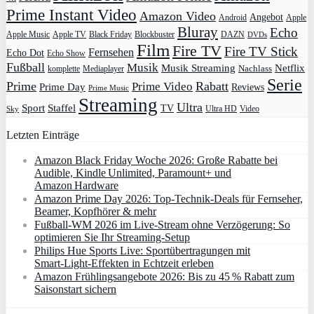
Prime Instant Video
Amazon Video
Angebot
Apple
Android
Bluray
Echo
Apple Music
Apple TV
Blockbuster
DAZN
Black Friday
DVDs
Film
Fire TV
Fire TV Stick
Fernsehen
Echo Dot
Echo Show
Fußball
Musik
Musik Streaming
Netflix
Mediaplayer
Nachlass
komplette
Serie
Prime
Rabatt
Prime Video
Prime Day
Reviews
Prime Music
Streaming
Ultra
Sport
Staffel
TV
Ultra HD
Video
Sky
Letzten Einträge
Amazon Black Friday Woche 2026: Große Rabatte bei
Audible, Kindle Unlimited, Paramount+ und
Amazon Hardware
Amazon Prime Day 2026: Top-Technik-Deals für Fernseher,
Beamer, Kopfhörer & mehr
Fußball-WM 2026 im Live-Stream ohne Verzögerung: So
optimieren Sie Ihr Streaming-Setup
Philips Hue Sports Live: Sportübertragungen mit
Smart‑Light‑Effekten in Echtzeit erleben
Amazon Frühlingsangebote 2026: Bis zu 45 % Rabatt zum
Saisonstart sichern