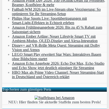
Amazon Prime Day 2026: Top-Technik-Deals für Fernseher,
Beamer, Kopfhörer & mehr
Fußball-WM 2026 im Live-Stream ohne Verzögerung: So
optimieren Sie Ihr Streaming-Setup
Philips Hue Sports Live: Sportübertragungen mit
Smart‑Light‑Effekten in Echtzeit erleben
Amazon Frühlingsangebote 2026: Bis zu 45 % Rabatt zum
Saisonstart sichern
Amazon Ember Artline: Neuer Lifestyle Smart TV mit
Ambient‑Modus, QLED‑Display und Alexa‑Integration
Disney+ auf VR-Brille Meta Quest: Streaming mit Dolby
Vision und Atmos
LEGO Smart Play erweitert Star Wars: Interaktives Bauen
ohne Bildschirm startet
Amazon Echo Angebote 2026: Echo Dot Max, Echo Studio
und Echo Show jetzt deutlich günstiger für Streaming
HBO Max als Prime Video Channel: Neuer Streaming‑Start
in Deutschland und Österreich erklärt
Top-Serien zum günstigen Preis
NEU: Hier finden Sie aktuelle Staffeln zum besten Preis!