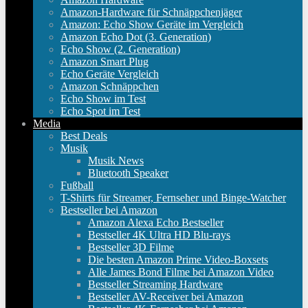
Amazon-Hardware für Schnäppchenjäger
Amazon: Echo Show Geräte im Vergleich
Amazon Echo Dot (3. Generation)
Echo Show (2. Generation)
Amazon Smart Plug
Echo Geräte Vergleich
Amazon Schnäppchen
Echo Show im Test
Echo Spot im Test
Media
Best Deals
Musik
Musik News
Bluetooth Speaker
Fußball
T-Shirts für Streamer, Fernseher und Binge-Watcher
Bestseller bei Amazon
Amazon Alexa Echo Bestseller
Bestseller 4K Ultra HD Blu-rays
Bestseller 3D Filme
Die besten Amazon Prime Video-Boxsets
Alle James Bond Filme bei Amazon Video
Bestseller Streaming Hardware
Bestseller AV-Receiver bei Amazon