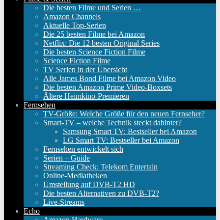
Die besten Filme und Serien …
Amazon Channels
Aktuelle Top-Serien
Die 25 besten Filme bei Amazon
Netflix: Die 12 besten Original Series
Die besten Science Fiction Filme
Science Fiction Filme
TV Serien in der Übersicht
Alle James Bond Filme bei Amazon Video
Die besten Amazon Prime Video-Boxsets
Ältere Heimkino-Premieren
Fernsehen
TV-Größe: Welche Größe für den neuen Fernseher?
Smart-TV – welche Technik steckt dahinter?
Samsung Smart TV: Bestseller bei Amazon
LG Smart TV: Bestseller bei Amazon
Fernsehen entwickelt sich
Serien – Guide
Streaming Check: Telekom Entertain
Online-Mediatheken
Umstellung auf DVB-T2 HD
Die besten Alternativen zu DVB-T2?
Live-Streams
Echo
Amazon Hardware