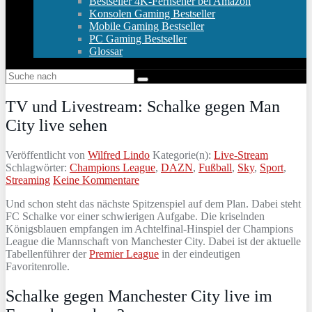
Bestseller 4K-Fernseher bei Amazon
Konsolen Gaming Bestseller
Mobile Gaming Bestseller
PC Gaming Bestseller
Glossar
TV und Livestream: Schalke gegen Man
City live sehen
Veröffentlicht von
Wilfred Lindo
Kategorie(n):
Live-Stream
Schlagwörter:
Champions League
,
DAZN
,
Fußball
,
Sky
,
Sport
,
Streaming
Keine Kommentare
Und schon steht das nächste Spitzenspiel auf dem Plan. Dabei steht
FC Schalke vor einer schwierigen Aufgabe. Die kriselnden
Königsblauen empfangen im Achtelfinal-Hinspiel der Champions
League die Mannschaft von Manchester City. Dabei ist der aktuelle
Tabellenführer der
Premier League
in der eindeutigen
Favoritenrolle.
Schalke gegen Manchester City live im