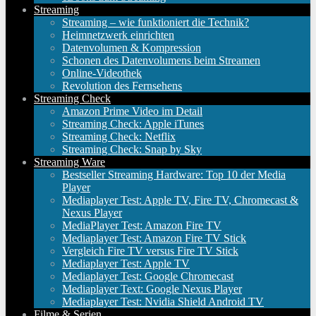
Streaming
Streaming – wie funktioniert die Technik?
Heimnetzwerk einrichten
Datenvolumen & Kompression
Schonen des Datenvolumens beim Streamen
Online-Videothek
Revolution des Fernsehens
Streaming Check
Amazon Prime Video im Detail
Streaming Check: Apple iTunes
Streaming Check: Netflix
Streaming Check: Snap by Sky
Streaming Ware
Bestseller Streaming Hardware: Top 10 der Media
Player
Mediaplayer Test: Apple TV, Fire TV, Chromecast &
Nexus Player
MediaPlayer Test: Amazon Fire TV
Mediaplayer Test: Amazon Fire TV Stick
Vergleich Fire TV versus Fire TV Stick
Mediaplayer Test: Apple TV
Mediaplayer Test: Google Chromecast
Mediaplayer Text: Google Nexus Player
Mediaplayer Test: Nvidia Shield Android TV
Filme & Serien