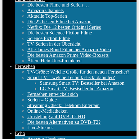
Die besten Filme und Serien …
Amazon Channels
Aktuelle Top-Serien
Die 25 besten Filme bei Amazon
Netflix: Die 12 besten Original Series
Die besten Science Fiction Filme
Science Fiction Filme
TV Serien in der Übersicht
Alle James Bond Filme bei Amazon Video
Die besten Amazon Prime Video-Boxsets
Ältere Heimkino-Premieren
Fernsehen
TV-Größe: Welche Größe für den neuen Fernseher?
Smart-TV – welche Technik steckt dahinter?
Samsung Smart TV: Bestseller bei Amazon
LG Smart TV: Bestseller bei Amazon
Fernsehen entwickelt sich
Serien – Guide
Streaming Check: Telekom Entertain
Online-Mediatheken
Umstellung auf DVB-T2 HD
Die besten Alternativen zu DVB-T2?
Live-Streams
Echo
Amazon Hardware