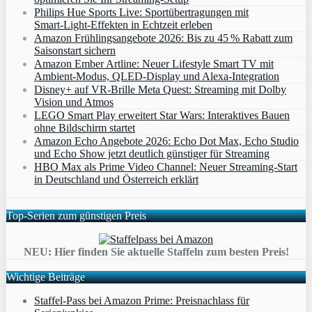
Philips Hue Sports Live: Sportübertragungen mit
Smart‑Light‑Effekten in Echtzeit erleben
Amazon Frühlingsangebote 2026: Bis zu 45 % Rabatt zum
Saisonstart sichern
Amazon Ember Artline: Neuer Lifestyle Smart TV mit
Ambient‑Modus, QLED‑Display und Alexa‑Integration
Disney+ auf VR-Brille Meta Quest: Streaming mit Dolby
Vision und Atmos
LEGO Smart Play erweitert Star Wars: Interaktives Bauen
ohne Bildschirm startet
Amazon Echo Angebote 2026: Echo Dot Max, Echo Studio
und Echo Show jetzt deutlich günstiger für Streaming
HBO Max als Prime Video Channel: Neuer Streaming‑Start
in Deutschland und Österreich erklärt
Top-Serien zum günstigen Preis
NEU: Hier finden Sie aktuelle Staffeln zum besten Preis!
Wichtige Beiträge
Staffel-Pass bei Amazon Prime: Preisnachlass für