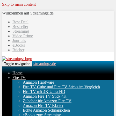
Skip to main content
Willkommen auf Streamingz.de
Best Deal
Bestseller
Streaming
Video Prime
Journals
eBooks
Bücher
streamingz.de
Toggle navigation
Home
Fire TV
Amazon Hardware
Fire TV Cube und Fire TV Sticks im Vergleich
Fire TV mit 4K Ultra-HD
Amazon Fire TV Stick 4K
Zubehör für Amazon Fire TV
Amazon Fire TV Blaster
Echte Amazon Schnäppchen
eBooks zum Streaming