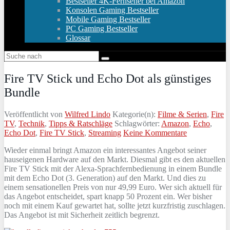
Bestseller 4K-Fernseher bei Amazon
Konsolen Gaming Bestseller
Mobile Gaming Bestseller
PC Gaming Bestseller
Glossar
Fire TV Stick und Echo Dot als günstiges
Bundle
Veröffentlicht von
Wilfred Lindo
Kategorie(n):
Filme & Serien
,
Fire
TV
,
Technik
,
Tipps & Ratschläge
Schlagwörter:
Amazon
,
Echo
,
Echo Dot
,
Fire TV Stick
,
Streaming
Keine Kommentare
Wieder einmal bringt Amazon ein interessantes Angebot seiner
hauseigenen Hardware auf den Markt. Diesmal gibt es den aktuellen
Fire TV Stick mit der Alexa-Sprachfernbedienung in einem Bundle
mit dem Echo Dot (3. Generation) auf den Markt. Und dies zu
einem sensationellen Preis von nur 49,99 Euro. Wer sich aktuell für
das Angebot entscheidet, spart knapp 50 Prozent ein. Wer bisher
noch mit einem Kauf gewartet hat, sollte jetzt kurzfristig zuschlagen.
Das Angebot ist mit Sicherheit zeitlich begrenzt.