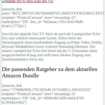
[amazon_link
asins=’B07L588YDV,B079QHMFWC,B06XTXY9G9,B01LXP5T
template=’ProductCarousel‘ store=’streamingz-21′
marketplace=’DE‘ link_id=’8a0aeaac-1502-4ef4-9bd8-
0c4e1c177d2a‘]
Sowohl der aktuelle Fire TV Stick als auch der Lautsprecher Echo
Dot sind wirklich interessante Geräte. Dabei bietet der
Streamingstick einen komfortablen Zugang zu Prime Video, Netflix,
diversen Mediatheken sowie weiteren Streaming-Diensten. Der
smarte Lautsprecher Echo Dot bietet mit der 3. Generation einen
ausgezeichneten Klang und stellt einen idealen Zugang zum
Sprachassistenten Alexa dar.
Die passenden Ratgeber zu dem aktuellen
Amazon Bundle
[amazon_link
asins=’1790860806,1791393349,1973548011,1091654522′
template=’ProductCarousel‘ store=’streamingz-21′
marketplace=’DE‘ link_id=’689f0e84-5d90-4dd4-879f-
b13944d2e9b2′]