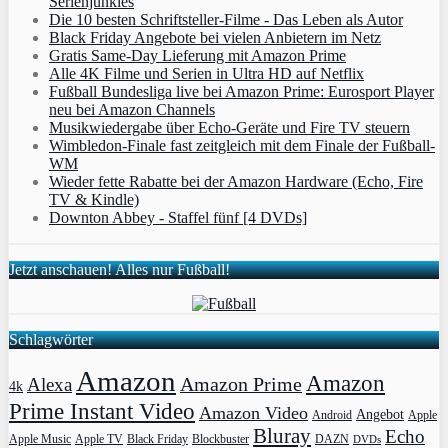
Serienjunkies
Die 10 besten Schriftsteller-Filme - Das Leben als Autor
Black Friday Angebote bei vielen Anbietern im Netz
Gratis Same-Day Lieferung mit Amazon Prime
Alle 4K Filme und Serien in Ultra HD auf Netflix
Fußball Bundesliga live bei Amazon Prime: Eurosport Player
neu bei Amazon Channels
Musikwiedergabe über Echo-Geräte und Fire TV steuern
Wimbledon-Finale fast zeitgleich mit dem Finale der Fußball-
WM
Wieder fette Rabatte bei der Amazon Hardware (Echo, Fire
TV & Kindle)
Downton Abbey - Staffel fünf [4 DVDs]
Jetzt anschauen! Alles nur Fußball!
Schlagwörter
Amazon
Amazon
Amazon Prime
Alexa
4k
Prime Instant Video
Amazon Video
Angebot
Apple
Android
Bluray
Echo
Apple Music
Apple TV
Blockbuster
DAZN
Black Friday
DVDs