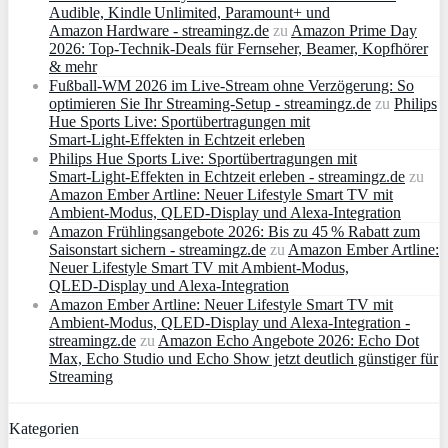
Audible, Kindle Unlimited, Paramount+ und
Amazon Hardware - streamingz.de
zu
Amazon Prime Day
2026: Top-Technik-Deals für Fernseher, Beamer, Kopfhörer
& mehr
Fußball-WM 2026 im Live-Stream ohne Verzögerung: So
optimieren Sie Ihr Streaming-Setup - streamingz.de
zu
Philips
Hue Sports Live: Sportübertragungen mit
Smart‑Light‑Effekten in Echtzeit erleben
Philips Hue Sports Live: Sportübertragungen mit
Smart‑Light‑Effekten in Echtzeit erleben - streamingz.de
zu
Amazon Ember Artline: Neuer Lifestyle Smart TV mit
Ambient‑Modus, QLED‑Display und Alexa‑Integration
Amazon Frühlingsangebote 2026: Bis zu 45 % Rabatt zum
Saisonstart sichern - streamingz.de
zu
Amazon Ember Artline:
Neuer Lifestyle Smart TV mit Ambient‑Modus,
QLED‑Display und Alexa‑Integration
Amazon Ember Artline: Neuer Lifestyle Smart TV mit
Ambient‑Modus, QLED‑Display und Alexa‑Integration -
streamingz.de
zu
Amazon Echo Angebote 2026: Echo Dot
Max, Echo Studio und Echo Show jetzt deutlich günstiger für
Streaming
Kategorien