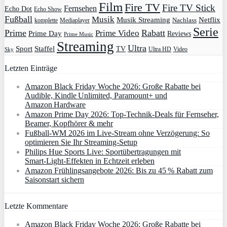
Film
Fire TV
Fire TV Stick
Fernsehen
Echo Dot
Echo Show
Fußball
Musik
Musik Streaming
Netflix
Mediaplayer
Nachlass
komplette
Serie
Prime
Rabatt
Prime Video
Prime Day
Reviews
Prime Music
Streaming
Ultra
Sport
Staffel
TV
Ultra HD
Video
Sky
Letzten Einträge
Amazon Black Friday Woche 2026: Große Rabatte bei
Audible, Kindle Unlimited, Paramount+ und
Amazon Hardware
Amazon Prime Day 2026: Top-Technik-Deals für Fernseher,
Beamer, Kopfhörer & mehr
Fußball-WM 2026 im Live-Stream ohne Verzögerung: So
optimieren Sie Ihr Streaming-Setup
Philips Hue Sports Live: Sportübertragungen mit
Smart‑Light‑Effekten in Echtzeit erleben
Amazon Frühlingsangebote 2026: Bis zu 45 % Rabatt zum
Saisonstart sichern
Letzte Kommentare
Amazon Black Friday Woche 2026: Große Rabatte bei