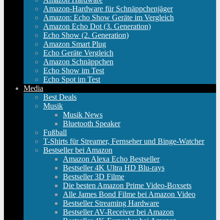
Amazon-Hardware für Schnäppchenjäger
Amazon: Echo Show Geräte im Vergleich
Amazon Echo Dot (3. Generation)
Echo Show (2. Generation)
Amazon Smart Plug
Echo Geräte Vergleich
Amazon Schnäppchen
Echo Show im Test
Echo Spot im Test
Media
Best Deals
Musik
Musik News
Bluetooth Speaker
Fußball
T-Shirts für Streamer, Fernseher und Binge-Watcher
Bestseller bei Amazon
Amazon Alexa Echo Bestseller
Bestseller 4K Ultra HD Blu-rays
Bestseller 3D Filme
Die besten Amazon Prime Video-Boxsets
Alle James Bond Filme bei Amazon Video
Bestseller Streaming Hardware
Bestseller AV-Receiver bei Amazon