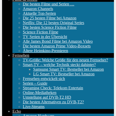
Die besten Filme und Serien …
Amazon Channels
Aktuelle Top-Serien
Die 25 besten Filme bei Amazon
Netflix: Die 12 besten Original Series
Die besten Science Fiction Filme
Science Fiction Filme
TV Serien in der Übersicht
Alle James Bond Filme bei Amazon Video
Die besten Amazon Prime Video-Boxsets
Ältere Heimkino-Premieren
Fernsehen
TV-Größe: Welche Größe für den neuen Fernseher?
Smart-TV – welche Technik steckt dahinter?
Samsung Smart TV: Bestseller bei Amazon
LG Smart TV: Bestseller bei Amazon
Fernsehen entwickelt sich
Serien – Guide
Streaming Check: Telekom Entertain
Online-Mediatheken
Umstellung auf DVB-T2 HD
Die besten Alternativen zu DVB-T2?
Live-Streams
Echo
Amazon Hardware