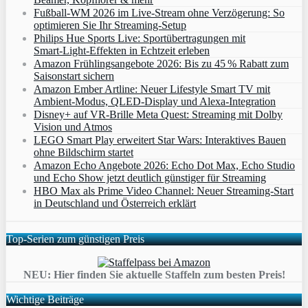
Fußball-WM 2026 im Live-Stream ohne Verzögerung: So
optimieren Sie Ihr Streaming-Setup
Philips Hue Sports Live: Sportübertragungen mit
Smart‑Light‑Effekten in Echtzeit erleben
Amazon Frühlingsangebote 2026: Bis zu 45 % Rabatt zum
Saisonstart sichern
Amazon Ember Artline: Neuer Lifestyle Smart TV mit
Ambient‑Modus, QLED‑Display und Alexa‑Integration
Disney+ auf VR-Brille Meta Quest: Streaming mit Dolby
Vision und Atmos
LEGO Smart Play erweitert Star Wars: Interaktives Bauen
ohne Bildschirm startet
Amazon Echo Angebote 2026: Echo Dot Max, Echo Studio
und Echo Show jetzt deutlich günstiger für Streaming
HBO Max als Prime Video Channel: Neuer Streaming‑Start
in Deutschland und Österreich erklärt
Top-Serien zum günstigen Preis
NEU: Hier finden Sie aktuelle Staffeln zum besten Preis!
Wichtige Beiträge