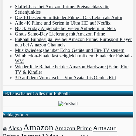
Staffel-Pass bei Amazon Prime: Preisnachlass für
Serienjunkies
Die 10 besten Schriftsteller-Filme - Das Leben als Autor
Alle 4K Filme und Serien in Ultra HD auf Netflix
Black Friday Angebote bei vielen Anbietern im Netz
Gratis Same-Day Lieferung mit Amazon Prime
Fußball Bundesliga live bei Amazon Prime: Eurosport Player
neu bei Amazon Channels
Musikwiedergabe über Echo-Geräte und Fire TV steuern
Wimbledon-Finale fast zeitgleich mit dem Finale der Fußball-
WM
Wieder fette Rabatte bei der Amazon Hardware (Echo, Fire
TV & Kindle)
3D auf dem Vormarsch – Von Avatar bis Oculus Rift
Jetzt anschauen! Alles nur Fußball!
Schlagwörter
Amazon
Amazon
Amazon Prime
Alexa
4k