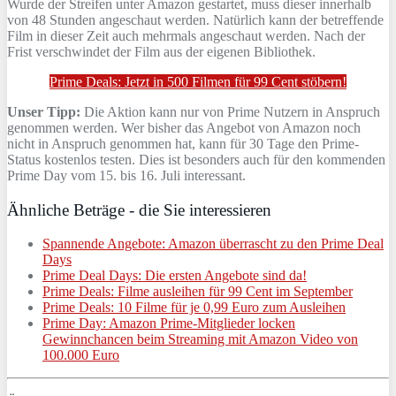
Wurde der Streifen unter Amazon gestartet, muss dieser innerhalb
von 48 Stunden angeschaut werden. Natürlich kann der betreffende
Film in dieser Zeit auch mehrmals angeschaut werden. Nach der
Frist verschwindet der Film aus der eigenen Bibliothek.
Prime Deals: Jetzt in 500 Filmen für 99 Cent stöbern!
Unser Tipp:
Die Aktion kann nur von Prime Nutzern in Anspruch
genommen werden. Wer bisher das Angebot von Amazon noch
nicht in Anspruch genommen hat, kann für 30 Tage den Prime-
Status kostenlos testen. Dies ist besonders auch für den kommenden
Prime Day vom 15. bis 16. Juli interessant.
Ähnliche Beträge - die Sie interessieren
Spannende Angebote: Amazon überrascht zu den Prime Deal
Days
Prime Deal Days: Die ersten Angebote sind da!
Prime Deals: Filme ausleihen für 99 Cent im September
Prime Deals: 10 Filme für je 0,99 Euro zum Ausleihen
Prime Day: Amazon Prime-Mitglieder locken
Gewinnchancen beim Streaming mit Amazon Video von
100.000 Euro