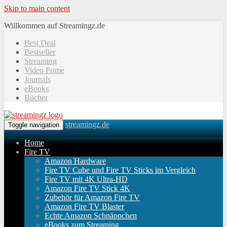
Skip to main content
Willkommen auf Streamingz.de
Best Deal
Bestseller
Streaming
Video Prime
Journals
eBooks
Bücher
streamingz.de
Toggle navigation
Home
Fire TV
Amazon Hardware
Fire TV Cube und Fire TV Sticks im Vergleich
Fire TV mit 4K Ultra-HD
Amazon Fire TV Stick 4K
Zubehör für Amazon Fire TV
Amazon Fire TV Blaster
Echte Amazon Schnäppchen
eBooks zum Streaming