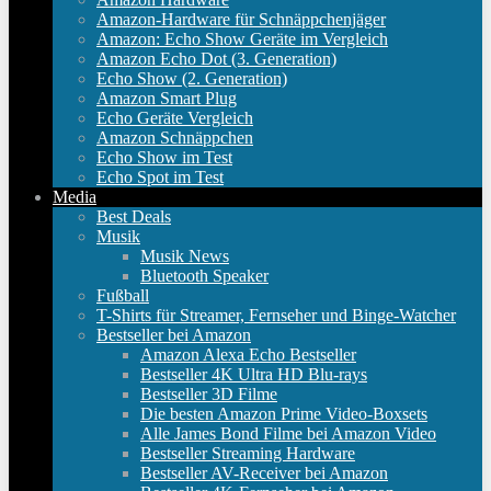
Amazon-Hardware für Schnäppchenjäger
Amazon: Echo Show Geräte im Vergleich
Amazon Echo Dot (3. Generation)
Echo Show (2. Generation)
Amazon Smart Plug
Echo Geräte Vergleich
Amazon Schnäppchen
Echo Show im Test
Echo Spot im Test
Media
Best Deals
Musik
Musik News
Bluetooth Speaker
Fußball
T-Shirts für Streamer, Fernseher und Binge-Watcher
Bestseller bei Amazon
Amazon Alexa Echo Bestseller
Bestseller 4K Ultra HD Blu-rays
Bestseller 3D Filme
Die besten Amazon Prime Video-Boxsets
Alle James Bond Filme bei Amazon Video
Bestseller Streaming Hardware
Bestseller AV-Receiver bei Amazon