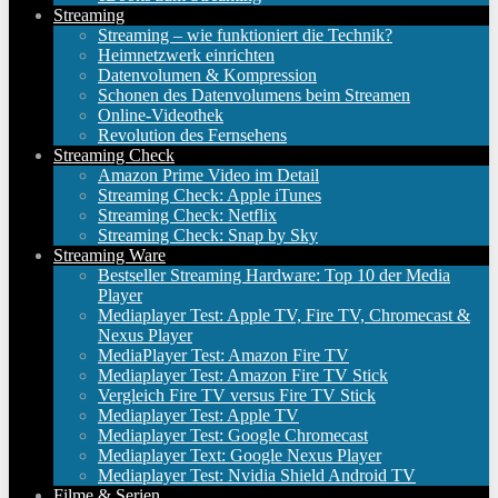
Streaming
Streaming – wie funktioniert die Technik?
Heimnetzwerk einrichten
Datenvolumen & Kompression
Schonen des Datenvolumens beim Streamen
Online-Videothek
Revolution des Fernsehens
Streaming Check
Amazon Prime Video im Detail
Streaming Check: Apple iTunes
Streaming Check: Netflix
Streaming Check: Snap by Sky
Streaming Ware
Bestseller Streaming Hardware: Top 10 der Media
Player
Mediaplayer Test: Apple TV, Fire TV, Chromecast &
Nexus Player
MediaPlayer Test: Amazon Fire TV
Mediaplayer Test: Amazon Fire TV Stick
Vergleich Fire TV versus Fire TV Stick
Mediaplayer Test: Apple TV
Mediaplayer Test: Google Chromecast
Mediaplayer Text: Google Nexus Player
Mediaplayer Test: Nvidia Shield Android TV
Filme & Serien