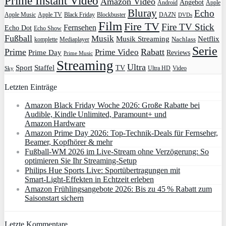
Prime Instant Video
Amazon Video
Angebot
Apple
Android
Bluray
Echo
Apple Music
Apple TV
Blockbuster
DAZN
Black Friday
DVDs
Film
Fire TV
Fire TV Stick
Fernsehen
Echo Dot
Echo Show
Fußball
Musik
Musik Streaming
Netflix
Mediaplayer
Nachlass
komplette
Serie
Prime
Rabatt
Prime Video
Prime Day
Reviews
Prime Music
Streaming
Ultra
Sport
Staffel
TV
Ultra HD
Video
Sky
Letzten Einträge
Amazon Black Friday Woche 2026: Große Rabatte bei
Audible, Kindle Unlimited, Paramount+ und
Amazon Hardware
Amazon Prime Day 2026: Top-Technik-Deals für Fernseher,
Beamer, Kopfhörer & mehr
Fußball-WM 2026 im Live-Stream ohne Verzögerung: So
optimieren Sie Ihr Streaming-Setup
Philips Hue Sports Live: Sportübertragungen mit
Smart‑Light‑Effekten in Echtzeit erleben
Amazon Frühlingsangebote 2026: Bis zu 45 % Rabatt zum
Saisonstart sichern
Letzte Kommentare