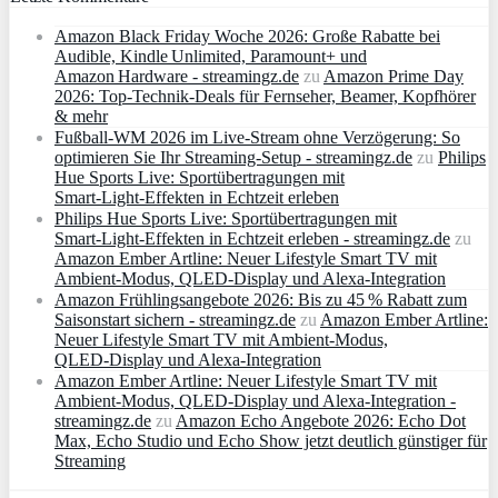
Amazon Black Friday Woche 2026: Große Rabatte bei
Audible, Kindle Unlimited, Paramount+ und
Amazon Hardware - streamingz.de
zu
Amazon Prime Day
2026: Top-Technik-Deals für Fernseher, Beamer, Kopfhörer
& mehr
Fußball-WM 2026 im Live-Stream ohne Verzögerung: So
optimieren Sie Ihr Streaming-Setup - streamingz.de
zu
Philips
Hue Sports Live: Sportübertragungen mit
Smart‑Light‑Effekten in Echtzeit erleben
Philips Hue Sports Live: Sportübertragungen mit
Smart‑Light‑Effekten in Echtzeit erleben - streamingz.de
zu
Amazon Ember Artline: Neuer Lifestyle Smart TV mit
Ambient‑Modus, QLED‑Display und Alexa‑Integration
Amazon Frühlingsangebote 2026: Bis zu 45 % Rabatt zum
Saisonstart sichern - streamingz.de
zu
Amazon Ember Artline:
Neuer Lifestyle Smart TV mit Ambient‑Modus,
QLED‑Display und Alexa‑Integration
Amazon Ember Artline: Neuer Lifestyle Smart TV mit
Ambient‑Modus, QLED‑Display und Alexa‑Integration -
streamingz.de
zu
Amazon Echo Angebote 2026: Echo Dot
Max, Echo Studio und Echo Show jetzt deutlich günstiger für
Streaming