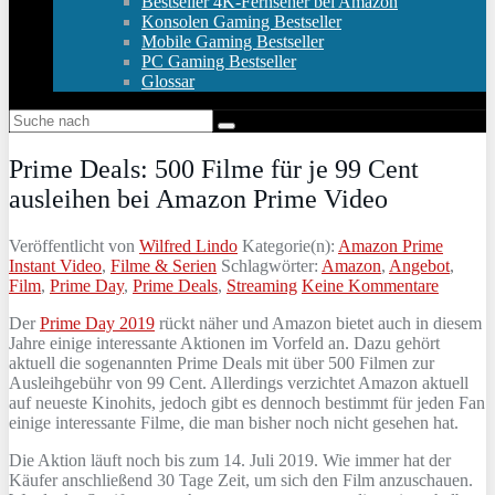
Bestseller 4K-Fernseher bei Amazon
Konsolen Gaming Bestseller
Mobile Gaming Bestseller
PC Gaming Bestseller
Glossar
Prime Deals: 500 Filme für je 99 Cent
ausleihen bei Amazon Prime Video
Veröffentlicht von
Wilfred Lindo
Kategorie(n):
Amazon Prime
Instant Video
,
Filme & Serien
Schlagwörter:
Amazon
,
Angebot
,
Film
,
Prime Day
,
Prime Deals
,
Streaming
Keine Kommentare
Der
Prime Day 2019
rückt näher und Amazon bietet auch in diesem
Jahre einige interessante Aktionen im Vorfeld an. Dazu gehört
aktuell die sogenannten Prime Deals mit über 500 Filmen zur
Ausleihgebühr von 99 Cent. Allerdings verzichtet Amazon aktuell
auf neueste Kinohits, jedoch gibt es dennoch bestimmt für jeden Fan
einige interessante Filme, die man bisher noch nicht gesehen hat.
Die Aktion läuft noch bis zum 14. Juli 2019. Wie immer hat der
Käufer anschließend 30 Tage Zeit, um sich den Film anzuschauen.