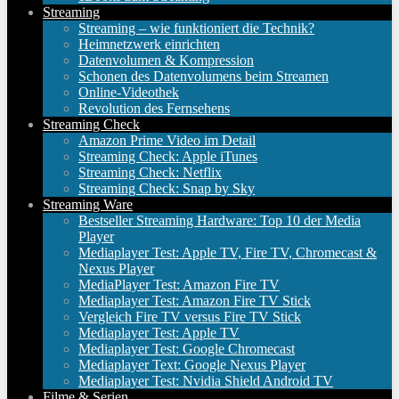
Streaming
Streaming – wie funktioniert die Technik?
Heimnetzwerk einrichten
Datenvolumen & Kompression
Schonen des Datenvolumens beim Streamen
Online-Videothek
Revolution des Fernsehens
Streaming Check
Amazon Prime Video im Detail
Streaming Check: Apple iTunes
Streaming Check: Netflix
Streaming Check: Snap by Sky
Streaming Ware
Bestseller Streaming Hardware: Top 10 der Media
Player
Mediaplayer Test: Apple TV, Fire TV, Chromecast &
Nexus Player
MediaPlayer Test: Amazon Fire TV
Mediaplayer Test: Amazon Fire TV Stick
Vergleich Fire TV versus Fire TV Stick
Mediaplayer Test: Apple TV
Mediaplayer Test: Google Chromecast
Mediaplayer Text: Google Nexus Player
Mediaplayer Test: Nvidia Shield Android TV
Filme & Serien