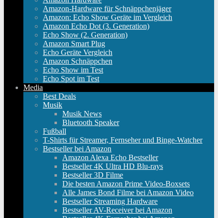
Amazon-Hardware für Schnäppchenjäger
Amazon: Echo Show Geräte im Vergleich
Amazon Echo Dot (3. Generation)
Echo Show (2. Generation)
Amazon Smart Plug
Echo Geräte Vergleich
Amazon Schnäppchen
Echo Show im Test
Echo Spot im Test
Media
Best Deals
Musik
Musik News
Bluetooth Speaker
Fußball
T-Shirts für Streamer, Fernseher und Binge-Watcher
Bestseller bei Amazon
Amazon Alexa Echo Bestseller
Bestseller 4K Ultra HD Blu-rays
Bestseller 3D Filme
Die besten Amazon Prime Video-Boxsets
Alle James Bond Filme bei Amazon Video
Bestseller Streaming Hardware
Bestseller AV-Receiver bei Amazon