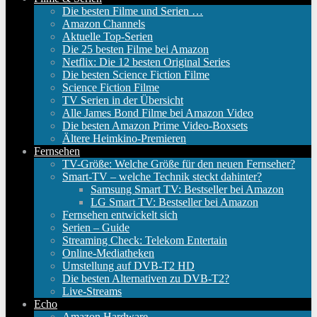
Die besten Filme und Serien …
Amazon Channels
Aktuelle Top-Serien
Die 25 besten Filme bei Amazon
Netflix: Die 12 besten Original Series
Die besten Science Fiction Filme
Science Fiction Filme
TV Serien in der Übersicht
Alle James Bond Filme bei Amazon Video
Die besten Amazon Prime Video-Boxsets
Ältere Heimkino-Premieren
Fernsehen
TV-Größe: Welche Größe für den neuen Fernseher?
Smart-TV – welche Technik steckt dahinter?
Samsung Smart TV: Bestseller bei Amazon
LG Smart TV: Bestseller bei Amazon
Fernsehen entwickelt sich
Serien – Guide
Streaming Check: Telekom Entertain
Online-Mediatheken
Umstellung auf DVB-T2 HD
Die besten Alternativen zu DVB-T2?
Live-Streams
Echo
Amazon Hardware