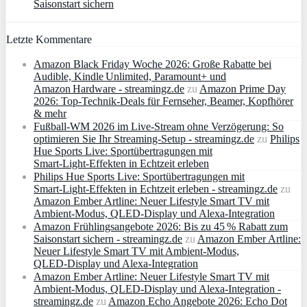
Saisonstart sichern
Letzte Kommentare
Amazon Black Friday Woche 2026: Große Rabatte bei
Audible, Kindle Unlimited, Paramount+ und
Amazon Hardware - streamingz.de
zu
Amazon Prime Day
2026: Top-Technik-Deals für Fernseher, Beamer, Kopfhörer
& mehr
Fußball-WM 2026 im Live-Stream ohne Verzögerung: So
optimieren Sie Ihr Streaming-Setup - streamingz.de
zu
Philips
Hue Sports Live: Sportübertragungen mit
Smart‑Light‑Effekten in Echtzeit erleben
Philips Hue Sports Live: Sportübertragungen mit
Smart‑Light‑Effekten in Echtzeit erleben - streamingz.de
zu
Amazon Ember Artline: Neuer Lifestyle Smart TV mit
Ambient‑Modus, QLED‑Display und Alexa‑Integration
Amazon Frühlingsangebote 2026: Bis zu 45 % Rabatt zum
Saisonstart sichern - streamingz.de
zu
Amazon Ember Artline:
Neuer Lifestyle Smart TV mit Ambient‑Modus,
QLED‑Display und Alexa‑Integration
Amazon Ember Artline: Neuer Lifestyle Smart TV mit
Ambient‑Modus, QLED‑Display und Alexa‑Integration -
streamingz.de
zu
Amazon Echo Angebote 2026: Echo Dot