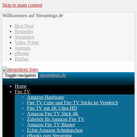
Skip to main content
Willkommen auf Streamingz.de
Best Deal
Bestseller
Streaming
Video Prime
Journals
eBooks
Bücher
streamingz.de
Toggle navigation
Home
Fire TV
Amazon Hardware
Fire TV Cube und Fire TV Sticks im Vergleich
Fire TV mit 4K Ultra-HD
Amazon Fire TV Stick 4K
Zubehör für Amazon Fire TV
Amazon Fire TV Blaster
Echte Amazon Schnäppchen
eBooks zum Streaming