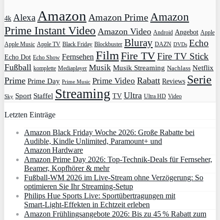
Amazon
Amazon
Amazon Prime
Alexa
4k
Prime Instant Video
Amazon Video
Angebot
Apple
Android
Bluray
Echo
Apple Music
Apple TV
Blockbuster
DAZN
Black Friday
DVDs
Film
Fire TV
Fire TV Stick
Fernsehen
Echo Dot
Echo Show
Fußball
Musik
Musik Streaming
Netflix
Mediaplayer
Nachlass
komplette
Serie
Prime
Rabatt
Prime Video
Prime Day
Reviews
Prime Music
Streaming
Ultra
Sport
Staffel
TV
Ultra HD
Video
Sky
Letzten Einträge
Amazon Black Friday Woche 2026: Große Rabatte bei
Audible, Kindle Unlimited, Paramount+ und
Amazon Hardware
Amazon Prime Day 2026: Top-Technik-Deals für Fernseher,
Beamer, Kopfhörer & mehr
Fußball-WM 2026 im Live-Stream ohne Verzögerung: So
optimieren Sie Ihr Streaming-Setup
Philips Hue Sports Live: Sportübertragungen mit
Smart‑Light‑Effekten in Echtzeit erleben
Amazon Frühlingsangebote 2026: Bis zu 45 % Rabatt zum