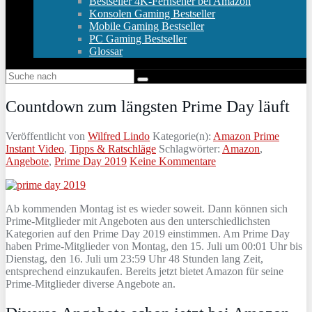
Bestseller 4K-Fernseher bei Amazon
Konsolen Gaming Bestseller
Mobile Gaming Bestseller
PC Gaming Bestseller
Glossar
Countdown zum längsten Prime Day läuft
Veröffentlicht von
Wilfred Lindo
Kategorie(n):
Amazon Prime
Instant Video
,
Tipps & Ratschläge
Schlagwörter:
Amazon
,
Angebote
,
Prime Day 2019
Keine Kommentare
Ab kommenden Montag ist es wieder soweit. Dann können sich
Prime-Mitglieder mit Angeboten aus den unterschiedlichsten
Kategorien auf den Prime Day 2019 einstimmen. Am Prime Day
haben Prime-Mitglieder von Montag, den 15. Juli um 00:01 Uhr bis
Dienstag, den 16. Juli um 23:59 Uhr 48 Stunden lang Zeit,
entsprechend einzukaufen. Bereits jetzt bietet Amazon für seine
Prime-Mitglieder diverse Angebote an.