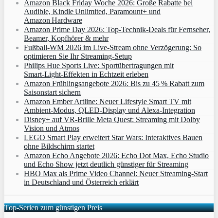
Amazon Black Friday Woche 2026: Große Rabatte bei
Audible, Kindle Unlimited, Paramount+ und
Amazon Hardware
Amazon Prime Day 2026: Top-Technik-Deals für Fernseher,
Beamer, Kopfhörer & mehr
Fußball-WM 2026 im Live-Stream ohne Verzögerung: So
optimieren Sie Ihr Streaming-Setup
Philips Hue Sports Live: Sportübertragungen mit
Smart‑Light‑Effekten in Echtzeit erleben
Amazon Frühlingsangebote 2026: Bis zu 45 % Rabatt zum
Saisonstart sichern
Amazon Ember Artline: Neuer Lifestyle Smart TV mit
Ambient‑Modus, QLED‑Display und Alexa‑Integration
Disney+ auf VR-Brille Meta Quest: Streaming mit Dolby
Vision und Atmos
LEGO Smart Play erweitert Star Wars: Interaktives Bauen
ohne Bildschirm startet
Amazon Echo Angebote 2026: Echo Dot Max, Echo Studio
und Echo Show jetzt deutlich günstiger für Streaming
HBO Max als Prime Video Channel: Neuer Streaming‑Start
in Deutschland und Österreich erklärt
Top-Serien zum günstigen Preis