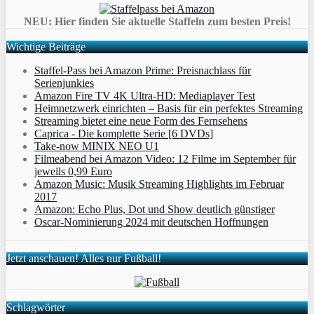
NEU: Hier finden Sie aktuelle Staffeln zum besten Preis!
Wichtige Beiträge
Staffel-Pass bei Amazon Prime: Preisnachlass für
Serienjunkies
Amazon Fire TV 4K Ultra-HD: Mediaplayer Test
Heimnetzwerk einrichten – Basis für ein perfektes Streaming
Streaming bietet eine neue Form des Fernsehens
Caprica - Die komplette Serie [6 DVDs]
Take-now MINIX NEO U1
Filmeabend bei Amazon Video: 12 Filme im September für
jeweils 0,99 Euro
Amazon Music: Musik Streaming Highlights im Februar
2017
Amazon: Echo Plus, Dot und Show deutlich günstiger
Oscar-Nominierung 2024 mit deutschen Hoffnungen
Jetzt anschauen! Alles nur Fußball!
Schlagwörter