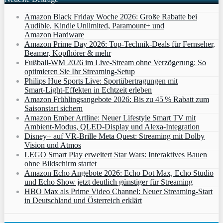
Amazon Black Friday Woche 2026: Große Rabatte bei
Audible, Kindle Unlimited, Paramount+ und
Amazon Hardware
Amazon Prime Day 2026: Top-Technik-Deals für Fernseher,
Beamer, Kopfhörer & mehr
Fußball-WM 2026 im Live-Stream ohne Verzögerung: So
optimieren Sie Ihr Streaming-Setup
Philips Hue Sports Live: Sportübertragungen mit
Smart‑Light‑Effekten in Echtzeit erleben
Amazon Frühlingsangebote 2026: Bis zu 45 % Rabatt zum
Saisonstart sichern
Amazon Ember Artline: Neuer Lifestyle Smart TV mit
Ambient‑Modus, QLED‑Display und Alexa‑Integration
Disney+ auf VR-Brille Meta Quest: Streaming mit Dolby
Vision und Atmos
LEGO Smart Play erweitert Star Wars: Interaktives Bauen
ohne Bildschirm startet
Amazon Echo Angebote 2026: Echo Dot Max, Echo Studio
und Echo Show jetzt deutlich günstiger für Streaming
HBO Max als Prime Video Channel: Neuer Streaming‑Start
in Deutschland und Österreich erklärt