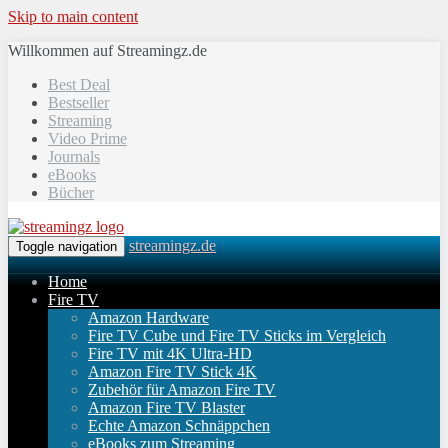
Skip to main content
Willkommen auf Streamingz.de
Best Deal
Bestseller
Streaming
Video Prime
Journals
eBooks
Bücher
streamingz.de
Toggle navigation
Home
Fire TV
Amazon Hardware
Fire TV Cube und Fire TV Sticks im Vergleich
Fire TV mit 4K Ultra-HD
Amazon Fire TV Stick 4K
Zubehör für Amazon Fire TV
Amazon Fire TV Blaster
Echte Amazon Schnäppchen
eBooks zum Streaming