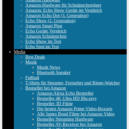
Amazon-Hardware für Schnäppchenjäger
Amazon: Echo Show Geräte im Vergleich
Amazon Echo Dot (3. Generation)
Echo Show (2. Generation)
Amazon Smart Plug
Echo Geräte Vergleich
Amazon Schnäppchen
Echo Show im Test
Echo Spot im Test
Media
Best Deals
Musik
Musik News
Bluetooth Speaker
Fußball
T-Shirts für Streamer, Fernseher und Binge-Watcher
Bestseller bei Amazon
Amazon Alexa Echo Bestseller
Bestseller 4K Ultra HD Blu-rays
Bestseller 3D Filme
Die besten Amazon Prime Video-Boxsets
Alle James Bond Filme bei Amazon Video
Bestseller Streaming Hardware
Bestseller AV-Receiver bei Amazon