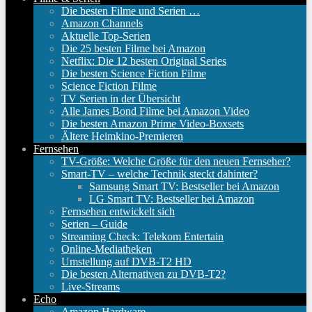
Die besten Filme und Serien …
Amazon Channels
Aktuelle Top-Serien
Die 25 besten Filme bei Amazon
Netflix: Die 12 besten Original Series
Die besten Science Fiction Filme
Science Fiction Filme
TV Serien in der Übersicht
Alle James Bond Filme bei Amazon Video
Die besten Amazon Prime Video-Boxsets
Ältere Heimkino-Premieren
Fernsehen
TV-Größe: Welche Größe für den neuen Fernseher?
Smart-TV – welche Technik steckt dahinter?
Samsung Smart TV: Bestseller bei Amazon
LG Smart TV: Bestseller bei Amazon
Fernsehen entwickelt sich
Serien – Guide
Streaming Check: Telekom Entertain
Online-Mediatheken
Umstellung auf DVB-T2 HD
Die besten Alternativen zu DVB-T2?
Live-Streams
Echo
Amazon Hardware