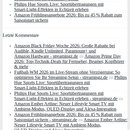
Philips Hue Sports Live: Sportübertragungen mit
Smart‑Light‑Effekten in Echtzeit erleben
Amazon Frühlingsangebote 2026: Bis zu 45 % Rabatt zum
Saisonstart sichern
Letzte Kommentare
Amazon Black Friday Woche 2026: Große Rabatte bei
Audible, Kindle Unlimited, Paramount+ und
Amazon Hardware - streamingz.de
zu
Amazon Prime Day
2026: Top-Technik-Deals für Fernseher, Beamer, Kopfhörer
& mehr
Fußball-WM 2026 im Live-Stream ohne Verzögerung: So
optimieren Sie Ihr Streaming-Setup - streamingz.de
zu
Philips
Hue Sports Live: Sportübertragungen mit
Smart‑Light‑Effekten in Echtzeit erleben
Philips Hue Sports Live: Sportübertragungen mit
Smart‑Light‑Effekten in Echtzeit erleben - streamingz.de
zu
Amazon Ember Artline: Neuer Lifestyle Smart TV mit
Ambient‑Modus, QLED‑Display und Alexa‑Integration
Amazon Frühlingsangebote 2026: Bis zu 45 % Rabatt zum
Saisonstart sichern - streamingz.de
zu
Amazon Ember Artline:
Neuer Lifestyle Smart TV mit Ambient‑Modus,