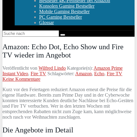
Bestseller 4K-Fernseher bei Amazon
Konsolen Gaming Bestseller
Mobile Gaming Bestseller
PC Gaming Bestseller
Glossar
Amazon: Echo Dot, Echo Show und Fire
TV wieder im Angebot
Veröffentlicht von
Wilfred Lindo
Kategorie(n):
Amazon Prime
Instant Video
,
Fire TV
Schlagwörter:
Amazon
,
Echo
,
Fire TV
Keine Kommentare
Kurz vor den Feiertagen reduziert Amazon erneut die Preise für die
eigene Hardware. Bereits zum Prime Day und in der Cyberwoche
konnten interessierte Kunden deutliche Nachlässe bei Echo-Geräten
und Fire TV verbuchen. Wer in den letzten Wochen mit
entsprechenden Rabatten nicht zum Zuge kam, kann möglichweise
noch rasch vor Weihnachten zuschlagen.
Die Angebote im Detail