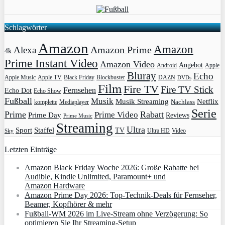
Schlagwörter
Amazon
Amazon
Amazon Prime
Alexa
4k
Prime Instant Video
Amazon Video
Angebot
Apple
Android
Bluray
Echo
Apple Music
Apple TV
Blockbuster
DAZN
Black Friday
DVDs
Film
Fire TV
Fire TV Stick
Fernsehen
Echo Dot
Echo Show
Fußball
Musik
Musik Streaming
Netflix
Mediaplayer
Nachlass
komplette
Serie
Prime
Rabatt
Prime Video
Prime Day
Reviews
Prime Music
Streaming
Ultra
Sport
Staffel
TV
Ultra HD
Video
Sky
Letzten Einträge
Amazon Black Friday Woche 2026: Große Rabatte bei
Audible, Kindle Unlimited, Paramount+ und
Amazon Hardware
Amazon Prime Day 2026: Top-Technik-Deals für Fernseher,
Beamer, Kopfhörer & mehr
Fußball-WM 2026 im Live-Stream ohne Verzögerung: So
optimieren Sie Ihr Streaming-Setup