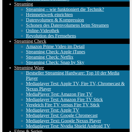
Streaming
Streaming – wie funktioniert die Technik?
Heimnetzwerk einrichten
Datenvolumen & Kompression
Schonen des Datenvolumens beim Streamen
Online-Videothek
Revolution des Fernsehens
Streaming Check
Amazon Prime Video im Detail
Streaming Check: Apple iTunes
Streaming Check: Netflix
Streaming Check: Snap by Sky
Streaming Ware
Bestseller Streaming Hardware: Top 10 der Media
Player
Mediaplayer Test: Apple TV, Fire TV, Chromecast &
Nexus Player
MediaPlayer Test: Amazon Fire TV
Mediaplayer Test: Amazon Fire TV Stick
Vergleich Fire TV versus Fire TV Stick
Mediaplayer Test: Apple TV
Mediaplayer Test: Google Chromecast
Mediaplayer Text: Google Nexus Player
Mediaplayer Test: Nvidia Shield Android TV
Filme & Serien