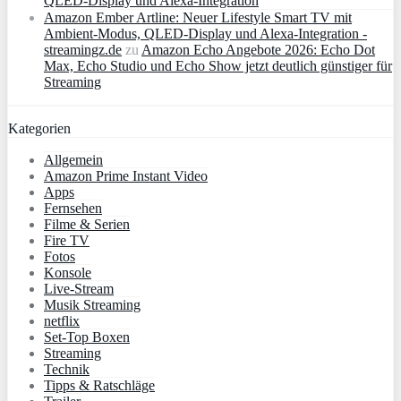
QLED‑Display und Alexa‑Integration
Amazon Ember Artline: Neuer Lifestyle Smart TV mit
Ambient‑Modus, QLED‑Display und Alexa‑Integration -
streamingz.de
zu
Amazon Echo Angebote 2026: Echo Dot
Max, Echo Studio und Echo Show jetzt deutlich günstiger für
Streaming
Kategorien
Allgemein
Amazon Prime Instant Video
Apps
Fernsehen
Filme & Serien
Fire TV
Fotos
Konsole
Live-Stream
Musik Streaming
netflix
Set-Top Boxen
Streaming
Technik
Tipps & Ratschläge