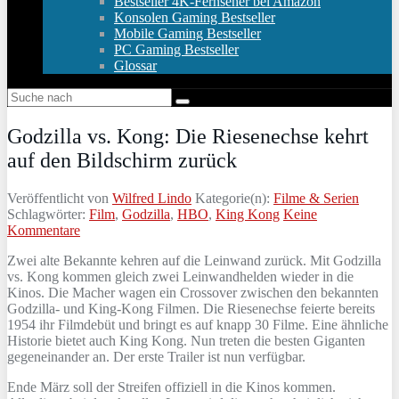
Bestseller 4K-Fernseher bei Amazon
Konsolen Gaming Bestseller
Mobile Gaming Bestseller
PC Gaming Bestseller
Glossar
Godzilla vs. Kong: Die Riesenechse kehrt
auf den Bildschirm zurück
Veröffentlicht von
Wilfred Lindo
Kategorie(n):
Filme & Serien
Schlagwörter:
Film
,
Godzilla
,
HBO
,
King Kong
Keine
Kommentare
Zwei alte Bekannte kehren auf die Leinwand zurück. Mit Godzilla
vs. Kong kommen gleich zwei Leinwandhelden wieder in die
Kinos. Die Macher wagen ein Crossover zwischen den bekannten
Godzilla- und King-Kong Filmen. Die Riesenechse feierte bereits
1954 ihr Filmdebüt und bringt es auf knapp 30 Filme. Eine ähnliche
Historie bietet auch King Kong. Nun treten die besten Giganten
gegeneinander an. Der erste Trailer ist nun verfügbar.
Ende März soll der Streifen offiziell in die Kinos kommen.