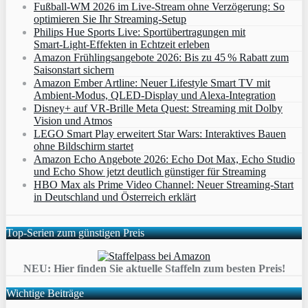
Fußball-WM 2026 im Live-Stream ohne Verzögerung: So
optimieren Sie Ihr Streaming-Setup
Philips Hue Sports Live: Sportübertragungen mit
Smart‑Light‑Effekten in Echtzeit erleben
Amazon Frühlingsangebote 2026: Bis zu 45 % Rabatt zum
Saisonstart sichern
Amazon Ember Artline: Neuer Lifestyle Smart TV mit
Ambient‑Modus, QLED‑Display und Alexa‑Integration
Disney+ auf VR-Brille Meta Quest: Streaming mit Dolby
Vision und Atmos
LEGO Smart Play erweitert Star Wars: Interaktives Bauen
ohne Bildschirm startet
Amazon Echo Angebote 2026: Echo Dot Max, Echo Studio
und Echo Show jetzt deutlich günstiger für Streaming
HBO Max als Prime Video Channel: Neuer Streaming‑Start
in Deutschland und Österreich erklärt
Top-Serien zum günstigen Preis
NEU: Hier finden Sie aktuelle Staffeln zum besten Preis!
Wichtige Beiträge