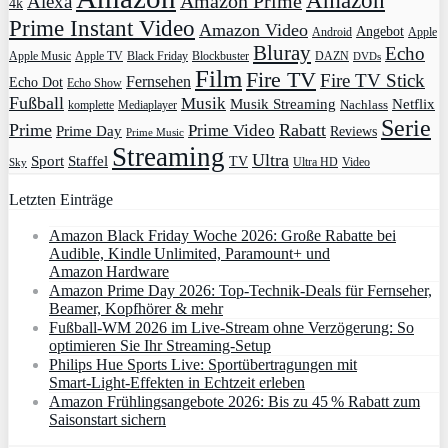
Amazon
Amazon Prime
Alexa
4k
Prime Instant Video
Amazon Video
Angebot
Apple
Android
Bluray
Echo
Apple Music
Apple TV
Blockbuster
DAZN
Black Friday
DVDs
Film
Fire TV
Fire TV Stick
Fernsehen
Echo Dot
Echo Show
Fußball
Musik
Musik Streaming
Netflix
Mediaplayer
Nachlass
komplette
Serie
Prime
Rabatt
Prime Video
Prime Day
Reviews
Prime Music
Streaming
Ultra
Sport
Staffel
TV
Ultra HD
Video
Sky
Letzten Einträge
Amazon Black Friday Woche 2026: Große Rabatte bei
Audible, Kindle Unlimited, Paramount+ und
Amazon Hardware
Amazon Prime Day 2026: Top-Technik-Deals für Fernseher,
Beamer, Kopfhörer & mehr
Fußball-WM 2026 im Live-Stream ohne Verzögerung: So
optimieren Sie Ihr Streaming-Setup
Philips Hue Sports Live: Sportübertragungen mit
Smart‑Light‑Effekten in Echtzeit erleben
Amazon Frühlingsangebote 2026: Bis zu 45 % Rabatt zum
Saisonstart sichern