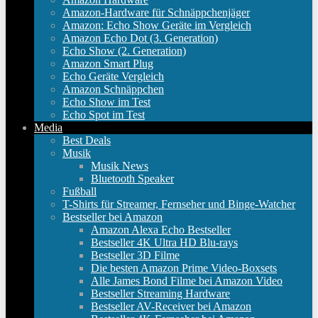
Amazon-Hardware für Schnäppchenjäger
Amazon: Echo Show Geräte im Vergleich
Amazon Echo Dot (3. Generation)
Echo Show (2. Generation)
Amazon Smart Plug
Echo Geräte Vergleich
Amazon Schnäppchen
Echo Show im Test
Echo Spot im Test
Media
Best Deals
Musik
Musik News
Bluetooth Speaker
Fußball
T-Shirts für Streamer, Fernseher und Binge-Watcher
Bestseller bei Amazon
Amazon Alexa Echo Bestseller
Bestseller 4K Ultra HD Blu-rays
Bestseller 3D Filme
Die besten Amazon Prime Video-Boxsets
Alle James Bond Filme bei Amazon Video
Bestseller Streaming Hardware
Bestseller AV-Receiver bei Amazon