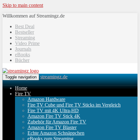
Skip to main content
Willkommen auf Streamingz.de
Best Deal
Bestseller
Streaming
Video Prime
Journals
eBooks
Bücher
streamingz.de
Toggle navigation
Home
Fire TV
Amazon Hardware
Fire TV Cube und Fire TV Sticks im Vergleich
Fire TV mit 4K Ultra-HD
Amazon Fire TV Stick 4K
Zubehör für Amazon Fire TV
Amazon Fire TV Blaster
Echte Amazon Schnäppchen
eBooks zum Streaming