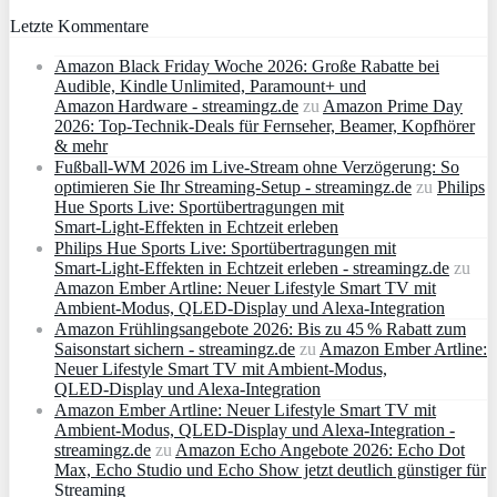
Letzte Kommentare
Amazon Black Friday Woche 2026: Große Rabatte bei
Audible, Kindle Unlimited, Paramount+ und
Amazon Hardware - streamingz.de
zu
Amazon Prime Day
2026: Top-Technik-Deals für Fernseher, Beamer, Kopfhörer
& mehr
Fußball-WM 2026 im Live-Stream ohne Verzögerung: So
optimieren Sie Ihr Streaming-Setup - streamingz.de
zu
Philips
Hue Sports Live: Sportübertragungen mit
Smart‑Light‑Effekten in Echtzeit erleben
Philips Hue Sports Live: Sportübertragungen mit
Smart‑Light‑Effekten in Echtzeit erleben - streamingz.de
zu
Amazon Ember Artline: Neuer Lifestyle Smart TV mit
Ambient‑Modus, QLED‑Display und Alexa‑Integration
Amazon Frühlingsangebote 2026: Bis zu 45 % Rabatt zum
Saisonstart sichern - streamingz.de
zu
Amazon Ember Artline:
Neuer Lifestyle Smart TV mit Ambient‑Modus,
QLED‑Display und Alexa‑Integration
Amazon Ember Artline: Neuer Lifestyle Smart TV mit
Ambient‑Modus, QLED‑Display und Alexa‑Integration -
streamingz.de
zu
Amazon Echo Angebote 2026: Echo Dot
Max, Echo Studio und Echo Show jetzt deutlich günstiger für
Streaming