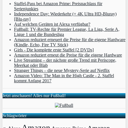
Staffel-Pass bei Amazon Prime: Preisnachlass für
Serienjunkies
Independence Day: Wiederkehr (+ 4K Ultra HD-Bluray)
[Blu-ray]
Auf welchen Geräten ist Alexa verfügbar?
Fußball: TV-Rechte für Premier League, La Liga, Serie A,
Ligue 1 und die Bundesliga
Amazon reduziert erneuert die Preise für die eigene Hardware
(Kindle, Echo, Fire TV Stick)
Girls - Die komplette erste Staffel [2 DVDs]
Amazon reduziert erneut die Preise für die eigene Hardware
Live Streaming – der nächste große Trend mit Periscope,
Meerkat oder Blab
Stranger Things – die neue Mystery-Serie auf Netflix
Amazon Video: The Man in the High Castle - 2. Staffel
kommt Anfang 2017
Jetzt anschauen! Alles nur Fußball!
Schlagwörter
Amazon