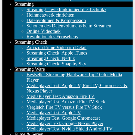
Streaming
Streaming – wie funktioniert die Technik?
Heimnetzwerk einrichten
Datenvolumen & Kompression
Schonen des Datenvolumens beim Streamen
Online-Videothek
Revolution des Fernsehens
Streaming Check
Amazon Prime Video im Detail
Streaming Check: Apple iTunes
Streaming Check: Netflix
Streaming Check: Snap by Sky
Streaming Ware
Bestseller Streaming Hardware: Top 10 der Media
Player
Mediaplayer Test: Apple TV, Fire TV, Chromecast &
Nexus Player
MediaPlayer Test: Amazon Fire TV
Mediaplayer Test: Amazon Fire TV Stick
Vergleich Fire TV versus Fire TV Stick
Mediaplayer Test: Apple TV
Mediaplayer Test: Google Chromecast
Mediaplayer Text: Google Nexus Player
Mediaplayer Test: Nvidia Shield Android TV
Filme & Serien