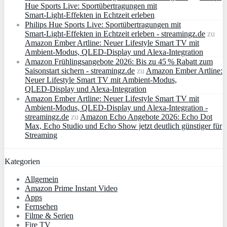
Hue Sports Live: Sportübertragungen mit
Smart‑Light‑Effekten in Echtzeit erleben
Philips Hue Sports Live: Sportübertragungen mit
Smart‑Light‑Effekten in Echtzeit erleben - streamingz.de
zu
Amazon Ember Artline: Neuer Lifestyle Smart TV mit
Ambient‑Modus, QLED‑Display und Alexa‑Integration
Amazon Frühlingsangebote 2026: Bis zu 45 % Rabatt zum
Saisonstart sichern - streamingz.de
zu
Amazon Ember Artline:
Neuer Lifestyle Smart TV mit Ambient‑Modus,
QLED‑Display und Alexa‑Integration
Amazon Ember Artline: Neuer Lifestyle Smart TV mit
Ambient‑Modus, QLED‑Display und Alexa‑Integration -
streamingz.de
zu
Amazon Echo Angebote 2026: Echo Dot
Max, Echo Studio und Echo Show jetzt deutlich günstiger für
Streaming
Kategorien
Allgemein
Amazon Prime Instant Video
Apps
Fernsehen
Filme & Serien
Fire TV