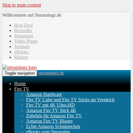
Skip to main content
Willkommen auf Streamingz.de
Best Deal
Bestseller
Streaming
Video Prime
Journals
eBooks
Bücher
streamingz.de
Toggle navigation
Home
Fire TV
Amazon Hardware
Fire TV Cube und Fire TV Sticks im Vergleich
Fire TV mit 4K Ultra-HD
Amazon Fire TV Stick 4K
Zubehör für Amazon Fire TV
Amazon Fire TV Blaster
Echte Amazon Schnäppchen
eBooks zum Streaming