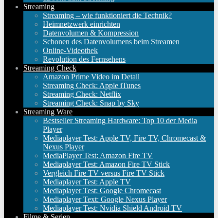
Streaming
Streaming – wie funktioniert die Technik?
Heimnetzwerk einrichten
Datenvolumen & Kompression
Schonen des Datenvolumens beim Streamen
Online-Videothek
Revolution des Fernsehens
Streaming Check
Amazon Prime Video im Detail
Streaming Check: Apple iTunes
Streaming Check: Netflix
Streaming Check: Snap by Sky
Streaming Ware
Bestseller Streaming Hardware: Top 10 der Media
Player
Mediaplayer Test: Apple TV, Fire TV, Chromecast &
Nexus Player
MediaPlayer Test: Amazon Fire TV
Mediaplayer Test: Amazon Fire TV Stick
Vergleich Fire TV versus Fire TV Stick
Mediaplayer Test: Apple TV
Mediaplayer Test: Google Chromecast
Mediaplayer Text: Google Nexus Player
Mediaplayer Test: Nvidia Shield Android TV
Filme & Serien