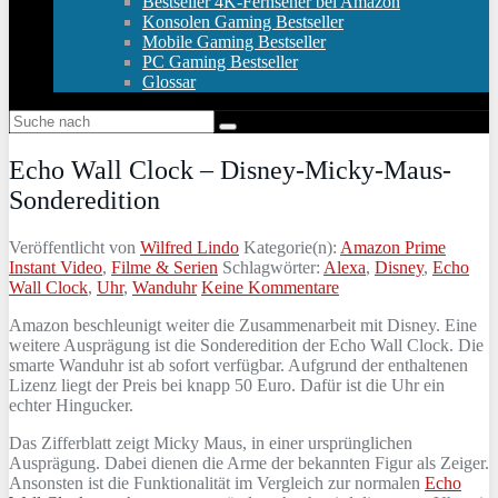
Bestseller 4K-Fernseher bei Amazon
Konsolen Gaming Bestseller
Mobile Gaming Bestseller
PC Gaming Bestseller
Glossar
Echo Wall Clock – Disney-Micky-Maus-
Sonderedition
Veröffentlicht von
Wilfred Lindo
Kategorie(n):
Amazon Prime
Instant Video
,
Filme & Serien
Schlagwörter:
Alexa
,
Disney
,
Echo
Wall Clock
,
Uhr
,
Wanduhr
Keine Kommentare
Amazon beschleunigt weiter die Zusammenarbeit mit Disney. Eine
weitere Ausprägung ist die Sonderedition der Echo Wall Clock. Die
smarte Wanduhr ist ab sofort verfügbar. Aufgrund der enthaltenen
Lizenz liegt der Preis bei knapp 50 Euro. Dafür ist die Uhr ein
echter Hingucker.
Das Zifferblatt zeigt Micky Maus, in einer ursprünglichen
Ausprägung. Dabei dienen die Arme der bekannten Figur als Zeiger.
Ansonsten ist die Funktionalität im Vergleich zur normalen
Echo