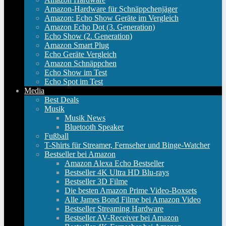
Amazon-Hardware für Schnäppchenjäger
Amazon: Echo Show Geräte im Vergleich
Amazon Echo Dot (3. Generation)
Echo Show (2. Generation)
Amazon Smart Plug
Echo Geräte Vergleich
Amazon Schnäppchen
Echo Show im Test
Echo Spot im Test
Media
Best Deals
Musik
Musik News
Bluetooth Speaker
Fußball
T-Shirts für Streamer, Fernseher und Binge-Watcher
Bestseller bei Amazon
Amazon Alexa Echo Bestseller
Bestseller 4K Ultra HD Blu-rays
Bestseller 3D Filme
Die besten Amazon Prime Video-Boxsets
Alle James Bond Filme bei Amazon Video
Bestseller Streaming Hardware
Bestseller AV-Receiver bei Amazon