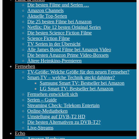
Die besten Filme und Serien …
Amazon Channels
Aktuelle Top-Serien
Die 25 besten Filme bei Amazon
Netflix: Die 12 besten Original Series
Die besten Science Fiction Filme
Science Fiction Filme
TV Serien in der Übersicht
Alle James Bond Filme bei Amazon Video
Die besten Amazon Prime Video-Boxsets
Ältere Heimkino-Premieren
Fernsehen
TV-Größe: Welche Größe für den neuen Fernseher?
Smart-TV – welche Technik steckt dahinter?
Samsung Smart TV: Bestseller bei Amazon
LG Smart TV: Bestseller bei Amazon
Fernsehen entwickelt sich
Serien – Guide
Streaming Check: Telekom Entertain
Online-Mediatheken
Umstellung auf DVB-T2 HD
Die besten Alternativen zu DVB-T2?
Live-Streams
Echo
Amazon Hardware