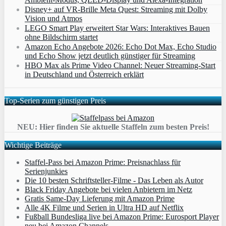
Disney+ auf VR-Brille Meta Quest: Streaming mit Dolby
Vision und Atmos
LEGO Smart Play erweitert Star Wars: Interaktives Bauen
ohne Bildschirm startet
Amazon Echo Angebote 2026: Echo Dot Max, Echo Studio
und Echo Show jetzt deutlich günstiger für Streaming
HBO Max als Prime Video Channel: Neuer Streaming‑Start
in Deutschland und Österreich erklärt
Top-Serien zum günstigen Preis
NEU: Hier finden Sie aktuelle Staffeln zum besten Preis!
Wichtige Beiträge
Staffel-Pass bei Amazon Prime: Preisnachlass für
Serienjunkies
Die 10 besten Schriftsteller-Filme - Das Leben als Autor
Black Friday Angebote bei vielen Anbietern im Netz
Gratis Same-Day Lieferung mit Amazon Prime
Alle 4K Filme und Serien in Ultra HD auf Netflix
Fußball Bundesliga live bei Amazon Prime: Eurosport Player
neu bei Amazon Channels