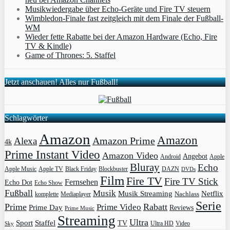
Musikwiedergabe über Echo-Geräte und Fire TV steuern
Wimbledon-Finale fast zeitgleich mit dem Finale der Fußball-
WM
Wieder fette Rabatte bei der Amazon Hardware (Echo, Fire
TV & Kindle)
Game of Thrones: 5. Staffel
Jetzt anschauen! Alles nur Fußball!
Schlagwörter
Amazon
Amazon
Amazon Prime
Alexa
4k
Prime Instant Video
Amazon Video
Angebot
Apple
Android
Bluray
Echo
Apple Music
Apple TV
Blockbuster
DAZN
Black Friday
DVDs
Film
Fire TV
Fire TV Stick
Fernsehen
Echo Dot
Echo Show
Fußball
Musik
Musik Streaming
Netflix
Mediaplayer
Nachlass
komplette
Serie
Prime
Rabatt
Prime Video
Prime Day
Reviews
Prime Music
Streaming
Ultra
Sport
Staffel
TV
Ultra HD
Video
Sky