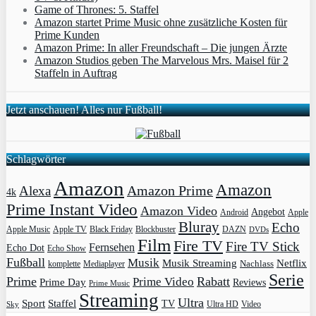
Game of Thrones: 5. Staffel
Amazon startet Prime Music ohne zusätzliche Kosten für
Prime Kunden
Amazon Prime: In aller Freundschaft – Die jungen Ärzte
Amazon Studios geben The Marvelous Mrs. Maisel für 2
Staffeln in Auftrag
Jetzt anschauen! Alles nur Fußball!
Schlagwörter
Amazon
Amazon
Amazon Prime
Alexa
4k
Prime Instant Video
Amazon Video
Angebot
Apple
Android
Bluray
Echo
Apple Music
Apple TV
Blockbuster
DAZN
Black Friday
DVDs
Film
Fire TV
Fire TV Stick
Fernsehen
Echo Dot
Echo Show
Fußball
Musik
Musik Streaming
Netflix
Mediaplayer
Nachlass
komplette
Serie
Prime
Rabatt
Prime Video
Prime Day
Reviews
Prime Music
Streaming
Ultra
Sport
Staffel
TV
Ultra HD
Video
Sky