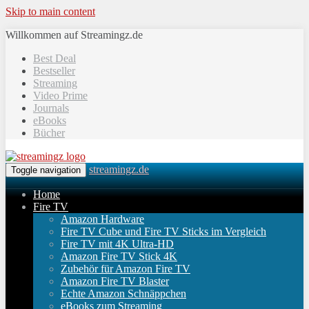
Skip to main content
Willkommen auf Streamingz.de
Best Deal
Bestseller
Streaming
Video Prime
Journals
eBooks
Bücher
streamingz.de
Toggle navigation
Home
Fire TV
Amazon Hardware
Fire TV Cube und Fire TV Sticks im Vergleich
Fire TV mit 4K Ultra-HD
Amazon Fire TV Stick 4K
Zubehör für Amazon Fire TV
Amazon Fire TV Blaster
Echte Amazon Schnäppchen
eBooks zum Streaming