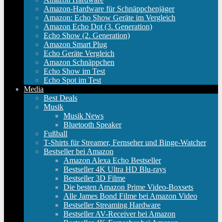
Amazon-Hardware für Schnäppchenjäger
Amazon: Echo Show Geräte im Vergleich
Amazon Echo Dot (3. Generation)
Echo Show (2. Generation)
Amazon Smart Plug
Echo Geräte Vergleich
Amazon Schnäppchen
Echo Show im Test
Echo Spot im Test
Media
Best Deals
Musik
Musik News
Bluetooth Speaker
Fußball
T-Shirts für Streamer, Fernseher und Binge-Watcher
Bestseller bei Amazon
Amazon Alexa Echo Bestseller
Bestseller 4K Ultra HD Blu-rays
Bestseller 3D Filme
Die besten Amazon Prime Video-Boxsets
Alle James Bond Filme bei Amazon Video
Bestseller Streaming Hardware
Bestseller AV-Receiver bei Amazon