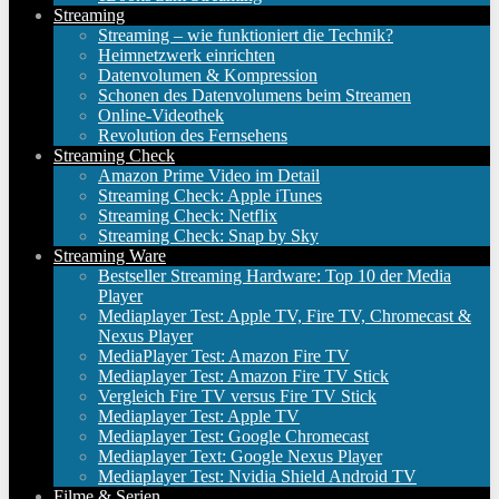
Streaming
Streaming – wie funktioniert die Technik?
Heimnetzwerk einrichten
Datenvolumen & Kompression
Schonen des Datenvolumens beim Streamen
Online-Videothek
Revolution des Fernsehens
Streaming Check
Amazon Prime Video im Detail
Streaming Check: Apple iTunes
Streaming Check: Netflix
Streaming Check: Snap by Sky
Streaming Ware
Bestseller Streaming Hardware: Top 10 der Media
Player
Mediaplayer Test: Apple TV, Fire TV, Chromecast &
Nexus Player
MediaPlayer Test: Amazon Fire TV
Mediaplayer Test: Amazon Fire TV Stick
Vergleich Fire TV versus Fire TV Stick
Mediaplayer Test: Apple TV
Mediaplayer Test: Google Chromecast
Mediaplayer Text: Google Nexus Player
Mediaplayer Test: Nvidia Shield Android TV
Filme & Serien