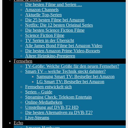
Die besten Filme und Serien …
Amazon Channels
Aktuelle Top-Serien
Die 25 besten Filme bei Amazon
Netflix: Die 12 besten Original Series
Die besten Science Fiction Filme
Science Fiction Filme
TV Serien in der Übersicht
Alle James Bond Filme bei Amazon Video
Die besten Amazon Prime Video-Boxsets
Ältere Heimkino-Premieren
Fernsehen
TV-Größe: Welche Größe für den neuen Fernseher?
Smart-TV – welche Technik steckt dahinter?
Samsung Smart TV: Bestseller bei Amazon
LG Smart TV: Bestseller bei Amazon
Fernsehen entwickelt sich
Serien – Guide
Streaming Check: Telekom Entertain
Online-Mediatheken
Umstellung auf DVB-T2 HD
Die besten Alternativen zu DVB-T2?
Live-Streams
Echo
Amazon Hardware