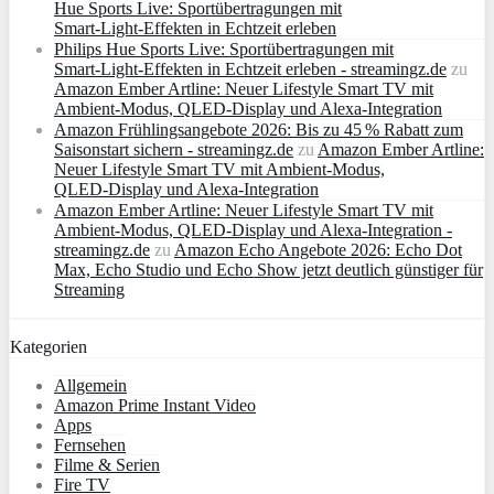
Hue Sports Live: Sportübertragungen mit
Smart‑Light‑Effekten in Echtzeit erleben
Philips Hue Sports Live: Sportübertragungen mit
Smart‑Light‑Effekten in Echtzeit erleben - streamingz.de
zu
Amazon Ember Artline: Neuer Lifestyle Smart TV mit
Ambient‑Modus, QLED‑Display und Alexa‑Integration
Amazon Frühlingsangebote 2026: Bis zu 45 % Rabatt zum
Saisonstart sichern - streamingz.de
zu
Amazon Ember Artline:
Neuer Lifestyle Smart TV mit Ambient‑Modus,
QLED‑Display und Alexa‑Integration
Amazon Ember Artline: Neuer Lifestyle Smart TV mit
Ambient‑Modus, QLED‑Display und Alexa‑Integration -
streamingz.de
zu
Amazon Echo Angebote 2026: Echo Dot
Max, Echo Studio und Echo Show jetzt deutlich günstiger für
Streaming
Kategorien
Allgemein
Amazon Prime Instant Video
Apps
Fernsehen
Filme & Serien
Fire TV