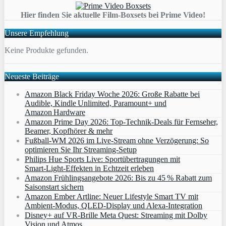
Hier finden Sie aktuelle Film-Boxsets bei Prime Video!
Unsere Empfehlung
Keine Produkte gefunden.
Neueste Beiträge
Amazon Black Friday Woche 2026: Große Rabatte bei
Audible, Kindle Unlimited, Paramount+ und
Amazon Hardware
Amazon Prime Day 2026: Top-Technik-Deals für Fernseher,
Beamer, Kopfhörer & mehr
Fußball-WM 2026 im Live-Stream ohne Verzögerung: So
optimieren Sie Ihr Streaming-Setup
Philips Hue Sports Live: Sportübertragungen mit
Smart‑Light‑Effekten in Echtzeit erleben
Amazon Frühlingsangebote 2026: Bis zu 45 % Rabatt zum
Saisonstart sichern
Amazon Ember Artline: Neuer Lifestyle Smart TV mit
Ambient‑Modus, QLED‑Display und Alexa‑Integration
Disney+ auf VR-Brille Meta Quest: Streaming mit Dolby
Vision und Atmos