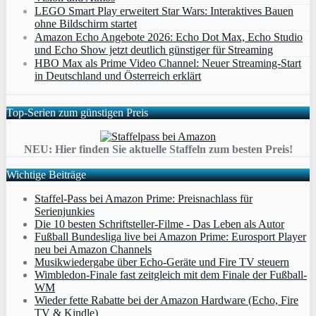
LEGO Smart Play erweitert Star Wars: Interaktives Bauen
ohne Bildschirm startet
Amazon Echo Angebote 2026: Echo Dot Max, Echo Studio
und Echo Show jetzt deutlich günstiger für Streaming
HBO Max als Prime Video Channel: Neuer Streaming‑Start
in Deutschland und Österreich erklärt
Top-Serien zum günstigen Preis
NEU: Hier finden Sie aktuelle Staffeln zum besten Preis!
Wichtige Beiträge
Staffel-Pass bei Amazon Prime: Preisnachlass für
Serienjunkies
Die 10 besten Schriftsteller-Filme - Das Leben als Autor
Fußball Bundesliga live bei Amazon Prime: Eurosport Player
neu bei Amazon Channels
Musikwiedergabe über Echo-Geräte und Fire TV steuern
Wimbledon-Finale fast zeitgleich mit dem Finale der Fußball-
WM
Wieder fette Rabatte bei der Amazon Hardware (Echo, Fire
TV & Kindle)