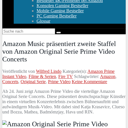
Bestseller 4K-Fernseher bei Amazon
Konsolen Gaming Bestseller
Mobile Gaming Bestseller
PC Gaming Bestseller
Glossar
Amazon Music präsentiert zweite Staffel
von Amazon Original Serie Prime Video
Concerts
Veröffentlicht von
Wilfred Lindo
Kategorie(n):
Amazon Prime
Instant Video
,
Filme & Serien
,
Fire TV
Schlagwörter:
Amazon
,
Concerts
,
Original Serie
,
Prime Video
Keine Kommentare
Ab 24. Juni zeigt Amazon Prime Video die vierteilige Amazon
Original Serie Concerts. Diese präsentiert deutschsprachige Künstler
in einem virtuellen Konzerterlebnis zwischen Bühnenauftritt und
aufwändigem Musik-Video. Mit dabei sind Katja Krasavice, Clueso
und Bozza, Mathea, Badmómzjay, Hava und RIN.