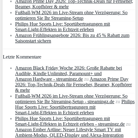
Amazon Prime Day 2026: Top-Technik-Deals für Fernseher,
Beamer, Kopfhörer & mehr
Fußball-WM 2026 im Live-Stream ohne Verzögerung: So
optimieren Sie Ihr Streaming-Setup
Philips Hue Sports Live: Sportübertragungen mit
Smart‑Light‑Effekten in Echtzeit erleben
Amazon Frühlingsangebote 2026: Bis zu 45 % Rabatt zum
Saisonstart sichern
Letzte Kommentare
Amazon Black Friday Woche 2026: Große Rabatte bei
Audible, Kindle Unlimited, Paramount+ und
Amazon Hardware - streamingz.de
zu
Amazon Prime Day
2026: Top-Technik-Deals für Fernseher, Beamer, Kopfhörer
& mehr
Fußball-WM 2026 im Live-Stream ohne Verzögerung: So
optimieren Sie Ihr Streaming-Setup - streamingz.de
zu
Philips
Hue Sports Live: Sportübertragungen mit
Smart‑Light‑Effekten in Echtzeit erleben
Philips Hue Sports Live: Sportübertragungen mit
Smart‑Light‑Effekten in Echtzeit erleben - streamingz.de
zu
Amazon Ember Artline: Neuer Lifestyle Smart TV mit
Ambient‑Modus, QLED‑Display und Alexa‑Integration