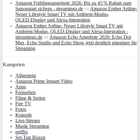
Amazon Frühlingsangebote 2026: Bis zu 45 % Rabatt zum
Saisonstart sichern - streamingz.de
zu
Amazon Ember Artline:
Neuer Lifestyle Smart TV mit Ambient‑Modus,
QLED‑Display und Alexa‑Integration
Amazon Ember Artline: Neuer Lifestyle Smart TV mit
Ambient‑Modus, QLED‑Display und Alexa‑Integration -
streamingz.de
zu
Amazon Echo Angebote 2026: Echo Dot
Max, Echo Studio und Echo Show jetzt deutlich günstiger für
Streaming
Kategorien
Allgemein
Amazon Prime Instant Video
Apps
Fernsehen
Filme & Serien
Fire TV
Fotos
Konsole
Live-Stream
Musik Streaming
netflix
Set-Top Boxen