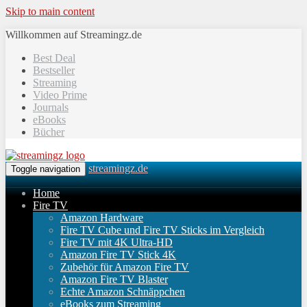
Skip to main content
Willkommen auf Streamingz.de
Best Deal
Bestseller
Streaming
Video Prime
Journals
eBooks
Bücher
streamingz.de
Toggle navigation
Home
Fire TV
Amazon Hardware
Fire TV Cube und Fire TV Sticks im Vergleich
Fire TV mit 4K Ultra-HD
Amazon Fire TV Stick 4K
Zubehör für Amazon Fire TV
Amazon Fire TV Blaster
Echte Amazon Schnäppchen
eBooks zum Streaming