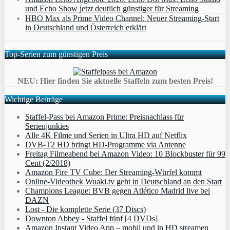
und Echo Show jetzt deutlich günstiger für Streaming
HBO Max als Prime Video Channel: Neuer Streaming‑Start
in Deutschland und Österreich erklärt
Top-Serien zum günstigen Preis
NEU: Hier finden Sie aktuelle Staffeln zum besten Preis!
Wichtige Beiträge
Staffel-Pass bei Amazon Prime: Preisnachlass für
Serienjunkies
Alle 4K Filme und Serien in Ultra HD auf Netflix
DVB-T2 HD bringt HD-Programme via Antenne
Freitag Filmeabend bei Amazon Video: 10 Blockbuster für 99
Cent (2/2018)
Amazon Fire TV Cube: Der Streaming-Würfel kommt
Online-Videothek Wuaki.tv geht in Deutschland an den Start
Champions League: BVB gegen Atlético Madrid live bei
DAZN
Lost - Die komplette Serie (37 Discs)
Downton Abbey - Staffel fünf [4 DVDs]
Amazon Instant Video App – mobil und in HD streamen