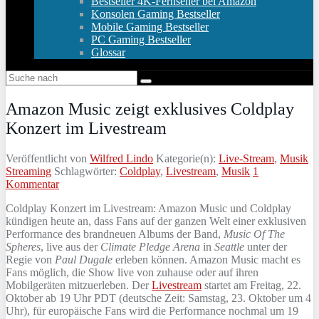
Bestseller 4K-Fernseher bei Amazon
Konsolen Gaming Bestseller
Mobile Gaming Bestseller
PC Gaming Bestseller
Glossar
Amazon Music zeigt exklusives Coldplay
Konzert im Livestream
Veröffentlicht von
Wilfred Lindo
Kategorie(n):
Live-Stream
,
Musik
Streaming
Schlagwörter:
Coldplay
,
Livestream
,
Musik
1
Kommentar
Coldplay Konzert im Livestream: Amazon Music und Coldplay
kündigen heute an, dass Fans auf der ganzen Welt einer exklusiven
Performance des brandneuen Albums der Band,
Music Of The
Spheres
, live aus der
Climate Pledge Arena
in
Seattle
unter der
Regie von
Paul Dugale
erleben können. Amazon Music macht es
Fans möglich, die Show live von zuhause oder auf ihren
Mobilgeräten mitzuerleben. Der
Livestream
startet am Freitag, 22.
Oktober ab 19 Uhr PDT (deutsche Zeit: Samstag, 23. Oktober um 4
Uhr), für europäische Fans wird die Performance nochmal um 19