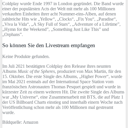
Coldplay wurde Ende 1997 in London gegründet. Die Band wurde
einer der populärsten Acts der Welt mit mehr als 100 Millionen
verkauften Einheiten ihrer acht Nummer-eins-Alben, auf denen
zahlreiche Hits wie „Yellow“, „Clocks“, „Fix You“, „Paradise“,
„Viva la Vida“, „A Sky Full of Stars“, „Adventure of a Lifetime”,
„Hymn for the Weekend”, „Something Just Like This” und
„Orphans”.
So können Sie den Livestream empfangen
Keine Produkte gefunden.
Im Juli 2021 bestätigten Coldplay den Release ihres neunten
Albums
Music of the Spheres
, produziert von Max Martin, für den
15. Oktober. Die erste Single des Albums, „Higher Power“, wurde
im Mai 2021 erstmals auf der International Space Station vom
französischen Astronauten Thomas Pesquet gespielt und wurde in
kürzester Zeit zu einem weiteren Hit. Die zweite Single des Albums
war „My Universe“, eine Zusammenarbeit mit BTS, die auf Platz 1
der US Billboard Charts einstieg und innerhalb einern Woche nach
Veröffentlichung schon mehr als 100 Millionen mal gestreamt
wurde.
Bildquelle: Amazon