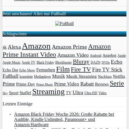
Jetzt anschauen! Alles nur Fußball!
Schlagwörter
Amazon
Amazon
Amazon Prime
Alexa
4k
Prime Instant Video
Amazon Video
Angebot
Apple
Android
Bluray
Echo
Apple Music
Apple TV
Blockbuster
DAZN
Black Friday
DVDs
Film
Fire TV
Fire TV Stick
Fernsehen
Echo Dot
Echo Show
Fußball
Musik
Musik Streaming
Netflix
Mediaplayer
Nachlass
komplette
Serie
Prime
Rabatt
Prime Video
Prime Day
Reviews
Prime Music
Streaming
Ultra
Sport
Staffel
TV
Ultra HD
Video
Sky
Letzten Einträge
Amazon Black Friday Woche 2026: Große Rabatte bei
Audible, Kindle Unlimited, Paramount+ und
Amazon Hardware