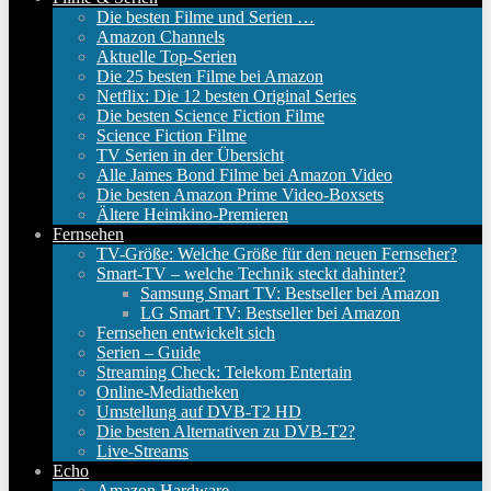
Die besten Filme und Serien …
Amazon Channels
Aktuelle Top-Serien
Die 25 besten Filme bei Amazon
Netflix: Die 12 besten Original Series
Die besten Science Fiction Filme
Science Fiction Filme
TV Serien in der Übersicht
Alle James Bond Filme bei Amazon Video
Die besten Amazon Prime Video-Boxsets
Ältere Heimkino-Premieren
Fernsehen
TV-Größe: Welche Größe für den neuen Fernseher?
Smart-TV – welche Technik steckt dahinter?
Samsung Smart TV: Bestseller bei Amazon
LG Smart TV: Bestseller bei Amazon
Fernsehen entwickelt sich
Serien – Guide
Streaming Check: Telekom Entertain
Online-Mediatheken
Umstellung auf DVB-T2 HD
Die besten Alternativen zu DVB-T2?
Live-Streams
Echo
Amazon Hardware