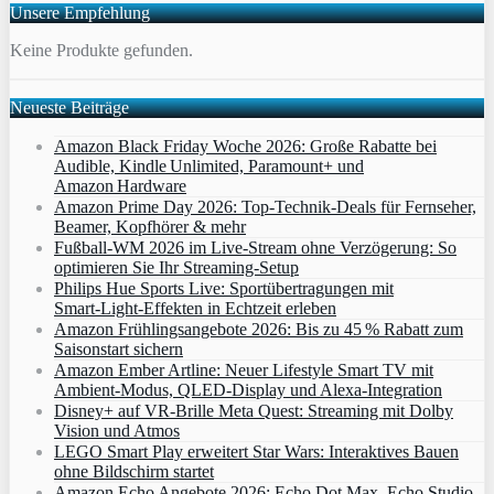
Unsere Empfehlung
Keine Produkte gefunden.
Neueste Beiträge
Amazon Black Friday Woche 2026: Große Rabatte bei
Audible, Kindle Unlimited, Paramount+ und
Amazon Hardware
Amazon Prime Day 2026: Top-Technik-Deals für Fernseher,
Beamer, Kopfhörer & mehr
Fußball-WM 2026 im Live-Stream ohne Verzögerung: So
optimieren Sie Ihr Streaming-Setup
Philips Hue Sports Live: Sportübertragungen mit
Smart‑Light‑Effekten in Echtzeit erleben
Amazon Frühlingsangebote 2026: Bis zu 45 % Rabatt zum
Saisonstart sichern
Amazon Ember Artline: Neuer Lifestyle Smart TV mit
Ambient‑Modus, QLED‑Display und Alexa‑Integration
Disney+ auf VR-Brille Meta Quest: Streaming mit Dolby
Vision und Atmos
LEGO Smart Play erweitert Star Wars: Interaktives Bauen
ohne Bildschirm startet
Amazon Echo Angebote 2026: Echo Dot Max, Echo Studio