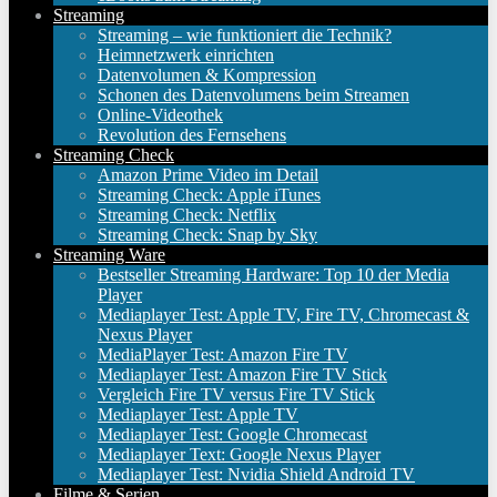
Streaming
Streaming – wie funktioniert die Technik?
Heimnetzwerk einrichten
Datenvolumen & Kompression
Schonen des Datenvolumens beim Streamen
Online-Videothek
Revolution des Fernsehens
Streaming Check
Amazon Prime Video im Detail
Streaming Check: Apple iTunes
Streaming Check: Netflix
Streaming Check: Snap by Sky
Streaming Ware
Bestseller Streaming Hardware: Top 10 der Media
Player
Mediaplayer Test: Apple TV, Fire TV, Chromecast &
Nexus Player
MediaPlayer Test: Amazon Fire TV
Mediaplayer Test: Amazon Fire TV Stick
Vergleich Fire TV versus Fire TV Stick
Mediaplayer Test: Apple TV
Mediaplayer Test: Google Chromecast
Mediaplayer Text: Google Nexus Player
Mediaplayer Test: Nvidia Shield Android TV
Filme & Serien