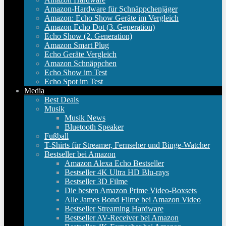
Amazon-Hardware für Schnäppchenjäger
Amazon: Echo Show Geräte im Vergleich
Amazon Echo Dot (3. Generation)
Echo Show (2. Generation)
Amazon Smart Plug
Echo Geräte Vergleich
Amazon Schnäppchen
Echo Show im Test
Echo Spot im Test
Media
Best Deals
Musik
Musik News
Bluetooth Speaker
Fußball
T-Shirts für Streamer, Fernseher und Binge-Watcher
Bestseller bei Amazon
Amazon Alexa Echo Bestseller
Bestseller 4K Ultra HD Blu-rays
Bestseller 3D Filme
Die besten Amazon Prime Video-Boxsets
Alle James Bond Filme bei Amazon Video
Bestseller Streaming Hardware
Bestseller AV-Receiver bei Amazon