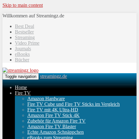
Skip to main content
Willkommen auf Streamingz.de
Best Deal
Bestseller
Streaming
Video Prime
Journals
eBooks
Bücher
streamingz.de
Toggle navigation
Home
Fire TV
Amazon Hardware
Fire TV Cube und Fire TV Sticks im Vergleich
Fire TV mit 4K Ultra-HD
Amazon Fire TV Stick 4K
Zubehör für Amazon Fire TV
Amazon Fire TV Blaster
Echte Amazon Schnäppchen
eBooks zum Streaming