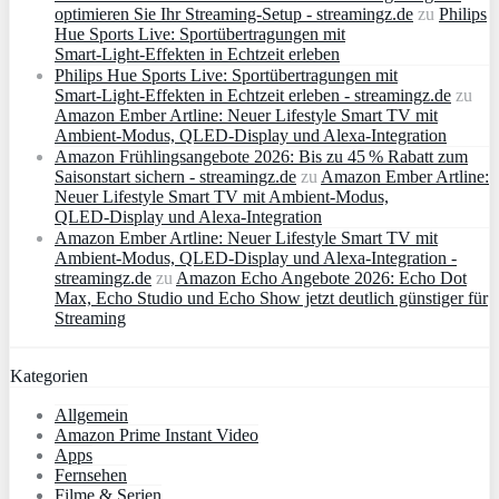
optimieren Sie Ihr Streaming-Setup - streamingz.de
zu
Philips
Hue Sports Live: Sportübertragungen mit
Smart‑Light‑Effekten in Echtzeit erleben
Philips Hue Sports Live: Sportübertragungen mit
Smart‑Light‑Effekten in Echtzeit erleben - streamingz.de
zu
Amazon Ember Artline: Neuer Lifestyle Smart TV mit
Ambient‑Modus, QLED‑Display und Alexa‑Integration
Amazon Frühlingsangebote 2026: Bis zu 45 % Rabatt zum
Saisonstart sichern - streamingz.de
zu
Amazon Ember Artline:
Neuer Lifestyle Smart TV mit Ambient‑Modus,
QLED‑Display und Alexa‑Integration
Amazon Ember Artline: Neuer Lifestyle Smart TV mit
Ambient‑Modus, QLED‑Display und Alexa‑Integration -
streamingz.de
zu
Amazon Echo Angebote 2026: Echo Dot
Max, Echo Studio und Echo Show jetzt deutlich günstiger für
Streaming
Kategorien
Allgemein
Amazon Prime Instant Video
Apps
Fernsehen
Filme & Serien