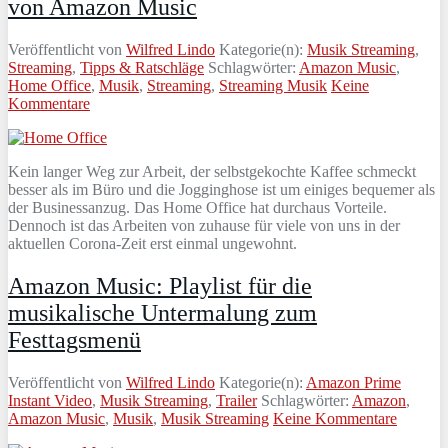
von Amazon Music
Veröffentlicht von
Wilfred Lindo
Kategorie(n):
Musik Streaming
,
Streaming
,
Tipps & Ratschläge
Schlagwörter:
Amazon Music
,
Home Office
,
Musik
,
Streaming
,
Streaming Musik
Keine
Kommentare
Kein langer Weg zur Arbeit, der selbstgekochte Kaffee schmeckt
besser als im Büro und die Jogginghose ist um einiges bequemer als
der Businessanzug. Das Home Office hat durchaus Vorteile.
Dennoch ist das Arbeiten von zuhause für viele von uns in der
aktuellen Corona-Zeit erst einmal ungewohnt.
Amazon Music: Playlist für die
musikalische Untermalung zum
Festtagsmenü
Veröffentlicht von
Wilfred Lindo
Kategorie(n):
Amazon Prime
Instant Video
,
Musik Streaming
,
Trailer
Schlagwörter:
Amazon
,
Amazon Music
,
Musik
,
Musik Streaming
Keine Kommentare