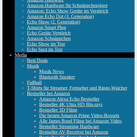
Amazon-Hardware für Schnäppchenjäger
Amazon: Echo Show Geräte im Vergleich
Amazon Echo Dot (3. Generation)
Echo Show (2. Generation)
Amazon Smart Plug
Echo Geräte Vergleich
Amazon Schnäppchen
Echo Show im Test
Echo Spot im Test
Media
Best Deals
Musik
Musik News
Bluetooth Speaker
Fußball
T-Shirts für Streamer, Fernseher und Binge-Watcher
Bestseller bei Amazon
Amazon Alexa Echo Bestseller
Bestseller 4K Ultra HD Blu-rays
Bestseller 3D Filme
Die besten Amazon Prime Video-Boxsets
Alle James Bond Filme bei Amazon Video
Bestseller Streaming Hardware
Bestseller AV-Receiver bei Amazon