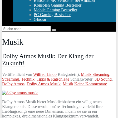
Bestseller 4K-Fernseher bei Amazon
Konsolen Gaming Bestseller
Mobile Gaming Bestseller
PC Gaming Bestseller
Glossar
Musik
Dolby Atmos Musik: Der Klang der
Zukunft!
Veröffentlicht von
Wilfred Lindo
Kategorie(n):
Musik Streaming
,
Streaming
,
Technik
,
Tipps & Ratschläge
Schlagwörter:
3D Sound
,
Dolby Atmos
,
Dolby Atmos Musik
,
Musik
Keine Kommentare
Dolby Atmos Musik bietet Musikliebhabern ein völlig neues
Klangerlebnis. Diese revolutionäre Technologie verleiht Ihren
Lieblingssongs eine neue Dimension, indem sie sie in ein
komplexes, dreidimensionales Klangspektrum verwandelt.