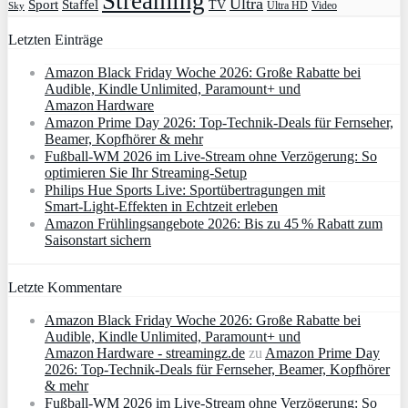
Streaming
Ultra
Sport
Staffel
TV
Ultra HD
Video
Sky
Letzten Einträge
Amazon Black Friday Woche 2026: Große Rabatte bei
Audible, Kindle Unlimited, Paramount+ und
Amazon Hardware
Amazon Prime Day 2026: Top-Technik-Deals für Fernseher,
Beamer, Kopfhörer & mehr
Fußball-WM 2026 im Live-Stream ohne Verzögerung: So
optimieren Sie Ihr Streaming-Setup
Philips Hue Sports Live: Sportübertragungen mit
Smart‑Light‑Effekten in Echtzeit erleben
Amazon Frühlingsangebote 2026: Bis zu 45 % Rabatt zum
Saisonstart sichern
Letzte Kommentare
Amazon Black Friday Woche 2026: Große Rabatte bei
Audible, Kindle Unlimited, Paramount+ und
Amazon Hardware - streamingz.de
zu
Amazon Prime Day
2026: Top-Technik-Deals für Fernseher, Beamer, Kopfhörer
& mehr
Fußball-WM 2026 im Live-Stream ohne Verzögerung: So