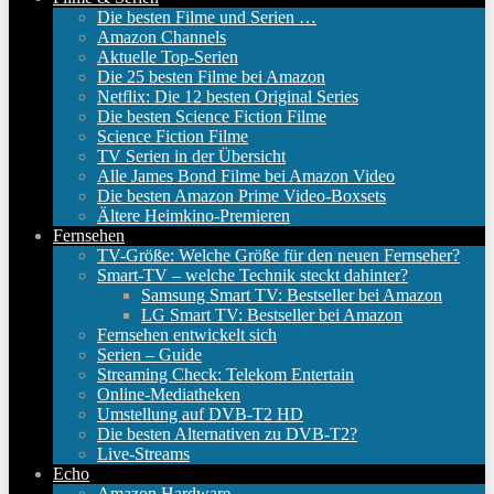
Die besten Filme und Serien …
Amazon Channels
Aktuelle Top-Serien
Die 25 besten Filme bei Amazon
Netflix: Die 12 besten Original Series
Die besten Science Fiction Filme
Science Fiction Filme
TV Serien in der Übersicht
Alle James Bond Filme bei Amazon Video
Die besten Amazon Prime Video-Boxsets
Ältere Heimkino-Premieren
Fernsehen
TV-Größe: Welche Größe für den neuen Fernseher?
Smart-TV – welche Technik steckt dahinter?
Samsung Smart TV: Bestseller bei Amazon
LG Smart TV: Bestseller bei Amazon
Fernsehen entwickelt sich
Serien – Guide
Streaming Check: Telekom Entertain
Online-Mediatheken
Umstellung auf DVB-T2 HD
Die besten Alternativen zu DVB-T2?
Live-Streams
Echo
Amazon Hardware