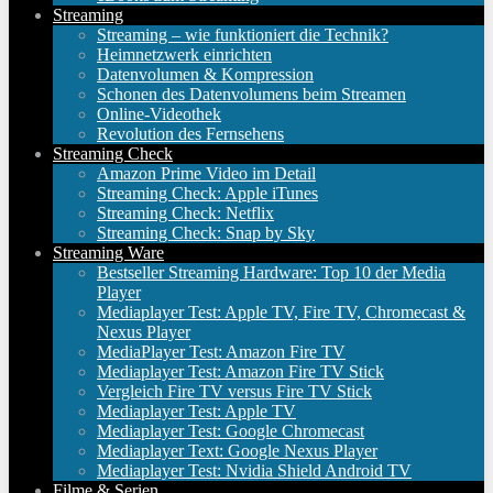
Streaming
Streaming – wie funktioniert die Technik?
Heimnetzwerk einrichten
Datenvolumen & Kompression
Schonen des Datenvolumens beim Streamen
Online-Videothek
Revolution des Fernsehens
Streaming Check
Amazon Prime Video im Detail
Streaming Check: Apple iTunes
Streaming Check: Netflix
Streaming Check: Snap by Sky
Streaming Ware
Bestseller Streaming Hardware: Top 10 der Media
Player
Mediaplayer Test: Apple TV, Fire TV, Chromecast &
Nexus Player
MediaPlayer Test: Amazon Fire TV
Mediaplayer Test: Amazon Fire TV Stick
Vergleich Fire TV versus Fire TV Stick
Mediaplayer Test: Apple TV
Mediaplayer Test: Google Chromecast
Mediaplayer Text: Google Nexus Player
Mediaplayer Test: Nvidia Shield Android TV
Filme & Serien