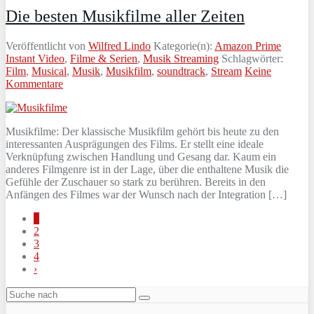
Die besten Musikfilme aller Zeiten
Veröffentlicht von
Wilfred Lindo
Kategorie(n):
Amazon Prime
Instant Video
,
Filme & Serien
,
Musik Streaming
Schlagwörter:
Film
,
Musical
,
Musik
,
Musikfilm
,
soundtrack
,
Stream
Keine
Kommentare
Musikfilme: Der klassische Musikfilm gehört bis heute zu den
interessanten Ausprägungen des Films. Er stellt eine ideale
Verknüpfung zwischen Handlung und Gesang dar. Kaum ein
anderes Filmgenre ist in der Lage, über die enthaltene Musik die
Gefühle der Zuschauer so stark zu berühren. Bereits in den
Anfängen des Filmes war der Wunsch nach der Integration […]
1
2
3
4
›