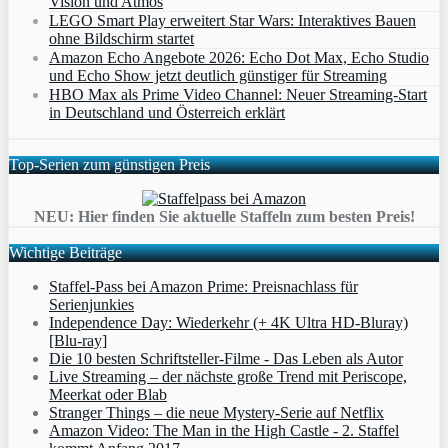
Vision und Atmos
LEGO Smart Play erweitert Star Wars: Interaktives Bauen
ohne Bildschirm startet
Amazon Echo Angebote 2026: Echo Dot Max, Echo Studio
und Echo Show jetzt deutlich günstiger für Streaming
HBO Max als Prime Video Channel: Neuer Streaming‑Start
in Deutschland und Österreich erklärt
Top-Serien zum günstigen Preis
NEU: Hier finden Sie aktuelle Staffeln zum besten Preis!
Wichtige Beiträge
Staffel-Pass bei Amazon Prime: Preisnachlass für
Serienjunkies
Independence Day: Wiederkehr (+ 4K Ultra HD-Bluray)
[Blu-ray]
Die 10 besten Schriftsteller-Filme - Das Leben als Autor
Live Streaming – der nächste große Trend mit Periscope,
Meerkat oder Blab
Stranger Things – die neue Mystery-Serie auf Netflix
Amazon Video: The Man in the High Castle - 2. Staffel