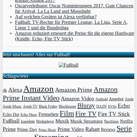
kommt Anfang 2017
Oscarverleihung: Oscar Nominierungen 2017. Gute Chancen
für Arrival, La La Land und Moonlight
Auf welchen Geräten ist Alexa verfügbar?
Fußball: TV-Rechte für Premier League, La Liga, Serie A,
Ligue 1 und die Bundesliga
Amazon reduziert erneuert die Preise für die eigene Hardware
(Kindle, Echo, Fire TV Stick)
Jetzt anschauen! Alles nur Fußball!
Schlagwörter
Amazon
Amazon
Amazon Prime
Alexa
4k
Prime Instant Video
Amazon Video
Angebot
Apple
Android
Bluray
Echo
Apple Music
Apple TV
Blockbuster
DAZN
Black Friday
DVDs
Film
Fire TV
Fire TV Stick
Fernsehen
Echo Dot
Echo Show
Fußball
Musik
Musik Streaming
Netflix
Mediaplayer
Nachlass
komplette
Serie
Prime
Rabatt
Prime Video
Prime Day
Reviews
Prime Music