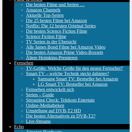
Die besten Filme und Serien …
Amazon Channels
Aktuelle Top-Serien
Die 25 besten Filme bei Amazon
Netflix: Die 12 besten Original Series
Die besten Science Fiction Filme
Science Fiction Filme
TV Serien in der Übersicht
Alle James Bond Filme bei Amazon Video
Die besten Amazon Prime Video-Boxsets
Ältere Heimkino-Premieren
Fernsehen
TV-Größe: Welche Größe für den neuen Fernseher?
Smart-TV – welche Technik steckt dahinter?
Samsung Smart TV: Bestseller bei Amazon
LG Smart TV: Bestseller bei Amazon
Fernsehen entwickelt sich
Serien – Guide
Streaming Check: Telekom Entertain
Online-Mediatheken
Umstellung auf DVB-T2 HD
Die besten Alternativen zu DVB-T2?
Live-Streams
Echo
Amazon Hardware