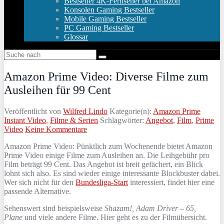
Bestseller 4K-Fernseher bei Amazon
Konsolen Gaming Bestseller
Mobile Gaming Bestseller
PC Gaming Bestseller
Glossar
Amazon Prime Video: Diverse Filme zum
Ausleihen für 99 Cent
Veröffentlicht von
Wilfred Lindo
Kategorie(n):
Amazon Prime
Instant Video
,
Filme & Serien
Schlagwörter:
Angebot
,
Film
,
Prime
Video
Keine Kommentare
Amazon Prime Video: Pünktlich zum Wochenende bietet Amazon
Prime Video einige Filme zum Ausleihen an. Die Leihgebühr pro
Film beträgt 99 Cent. Das Angebot ist breit gefächert, ein Blick
lohnt sich also. Es sind wieder einige interessante Blockbuster dabei.
Wer sich nicht für den
Bundesliga-Start
interessiert, findet hier eine
passende Alternative.
Sehenswert sind beispielsweise
Shazam!, Adam Driver – 65,
Plane
und viele andere Filme. Hier geht es zu der Filmübersicht.