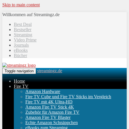
Skip to main content
Willkommen auf Streamingz.de
Best Deal
Bestseller
Streaming
Video Prime
Journals
eBooks
Bücher
streamingz.de
Toggle navigation
Home
Fire TV
Amazon Hardware
Fire TV Cube und Fire TV Sticks im Vergleich
Fire TV mit 4K Ultra-HD
Amazon Fire TV Stick 4K
Zubehör für Amazon Fire TV
Amazon Fire TV Blaster
Echte Amazon Schnäppchen
eBooks zum Streaming