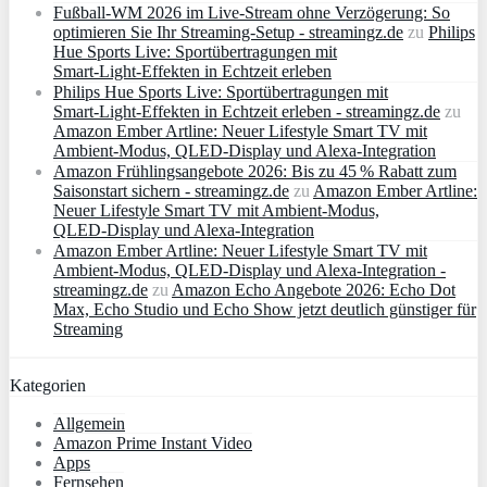
Fußball-WM 2026 im Live-Stream ohne Verzögerung: So
optimieren Sie Ihr Streaming-Setup - streamingz.de
zu
Philips
Hue Sports Live: Sportübertragungen mit
Smart‑Light‑Effekten in Echtzeit erleben
Philips Hue Sports Live: Sportübertragungen mit
Smart‑Light‑Effekten in Echtzeit erleben - streamingz.de
zu
Amazon Ember Artline: Neuer Lifestyle Smart TV mit
Ambient‑Modus, QLED‑Display und Alexa‑Integration
Amazon Frühlingsangebote 2026: Bis zu 45 % Rabatt zum
Saisonstart sichern - streamingz.de
zu
Amazon Ember Artline:
Neuer Lifestyle Smart TV mit Ambient‑Modus,
QLED‑Display und Alexa‑Integration
Amazon Ember Artline: Neuer Lifestyle Smart TV mit
Ambient‑Modus, QLED‑Display und Alexa‑Integration -
streamingz.de
zu
Amazon Echo Angebote 2026: Echo Dot
Max, Echo Studio und Echo Show jetzt deutlich günstiger für
Streaming
Kategorien
Allgemein
Amazon Prime Instant Video
Apps
Fernsehen