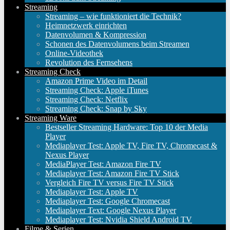
Streaming
Streaming – wie funktioniert die Technik?
Heimnetzwerk einrichten
Datenvolumen & Kompression
Schonen des Datenvolumens beim Streamen
Online-Videothek
Revolution des Fernsehens
Streaming Check
Amazon Prime Video im Detail
Streaming Check: Apple iTunes
Streaming Check: Netflix
Streaming Check: Snap by Sky
Streaming Ware
Bestseller Streaming Hardware: Top 10 der Media
Player
Mediaplayer Test: Apple TV, Fire TV, Chromecast &
Nexus Player
MediaPlayer Test: Amazon Fire TV
Mediaplayer Test: Amazon Fire TV Stick
Vergleich Fire TV versus Fire TV Stick
Mediaplayer Test: Apple TV
Mediaplayer Test: Google Chromecast
Mediaplayer Text: Google Nexus Player
Mediaplayer Test: Nvidia Shield Android TV
Filme & Serien