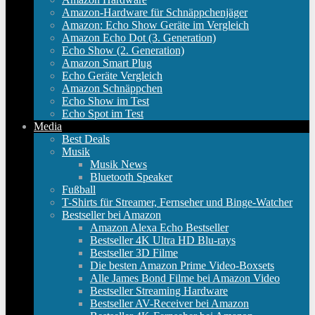
Amazon-Hardware für Schnäppchenjäger
Amazon: Echo Show Geräte im Vergleich
Amazon Echo Dot (3. Generation)
Echo Show (2. Generation)
Amazon Smart Plug
Echo Geräte Vergleich
Amazon Schnäppchen
Echo Show im Test
Echo Spot im Test
Media
Best Deals
Musik
Musik News
Bluetooth Speaker
Fußball
T-Shirts für Streamer, Fernseher und Binge-Watcher
Bestseller bei Amazon
Amazon Alexa Echo Bestseller
Bestseller 4K Ultra HD Blu-rays
Bestseller 3D Filme
Die besten Amazon Prime Video-Boxsets
Alle James Bond Filme bei Amazon Video
Bestseller Streaming Hardware
Bestseller AV-Receiver bei Amazon