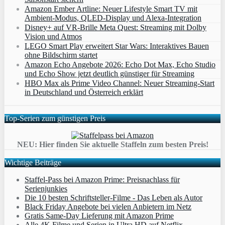
Amazon Ember Artline: Neuer Lifestyle Smart TV mit
Ambient‑Modus, QLED‑Display und Alexa‑Integration
Disney+ auf VR-Brille Meta Quest: Streaming mit Dolby
Vision und Atmos
LEGO Smart Play erweitert Star Wars: Interaktives Bauen
ohne Bildschirm startet
Amazon Echo Angebote 2026: Echo Dot Max, Echo Studio
und Echo Show jetzt deutlich günstiger für Streaming
HBO Max als Prime Video Channel: Neuer Streaming‑Start
in Deutschland und Österreich erklärt
Top-Serien zum günstigen Preis
NEU: Hier finden Sie aktuelle Staffeln zum besten Preis!
Wichtige Beiträge
Staffel-Pass bei Amazon Prime: Preisnachlass für
Serienjunkies
Die 10 besten Schriftsteller-Filme - Das Leben als Autor
Black Friday Angebote bei vielen Anbietern im Netz
Gratis Same-Day Lieferung mit Amazon Prime
Alle 4K Filme und Serien in Ultra HD auf Netflix