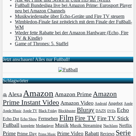
Fußball Bundesliga live bei Amazon Prime: Eurosport Player
neu bei Amazon Channels
Musikwiedergabe über Echo-Geräte und Fire TV steuern
Wimbledon-Finale fast zeitgleich mit dem Finale der Fußball-
WM
Wieder fette Rabatte bei der Amazon Hardware (Echo, Fire
TV & Kindle)
Game of Thrones: 5. Staffel
Jetzt anschauen! Alles nur Fußball!
Schlagwörter
Amazon
Amazon
Amazon Prime
Alexa
4k
Prime Instant Video
Amazon Video
Angebot
Apple
Android
Bluray
Echo
Apple Music
Apple TV
Blockbuster
DAZN
Black Friday
DVDs
Film
Fire TV
Fire TV Stick
Fernsehen
Echo Dot
Echo Show
Fußball
Musik
Musik Streaming
Netflix
Mediaplayer
Nachlass
komplette
Serie
Prime
Rabatt
Prime Video
Prime Day
Reviews
Prime Music