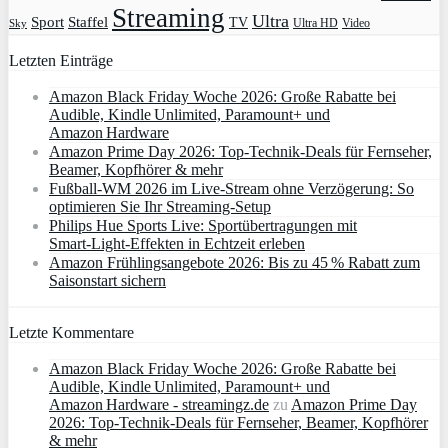
Streaming
Ultra
Sport
Staffel
TV
Ultra HD
Video
Sky
Letzten Einträge
Amazon Black Friday Woche 2026: Große Rabatte bei
Audible, Kindle Unlimited, Paramount+ und
Amazon Hardware
Amazon Prime Day 2026: Top-Technik-Deals für Fernseher,
Beamer, Kopfhörer & mehr
Fußball-WM 2026 im Live-Stream ohne Verzögerung: So
optimieren Sie Ihr Streaming-Setup
Philips Hue Sports Live: Sportübertragungen mit
Smart‑Light‑Effekten in Echtzeit erleben
Amazon Frühlingsangebote 2026: Bis zu 45 % Rabatt zum
Saisonstart sichern
Letzte Kommentare
Amazon Black Friday Woche 2026: Große Rabatte bei
Audible, Kindle Unlimited, Paramount+ und
Amazon Hardware - streamingz.de
zu
Amazon Prime Day
2026: Top-Technik-Deals für Fernseher, Beamer, Kopfhörer
& mehr