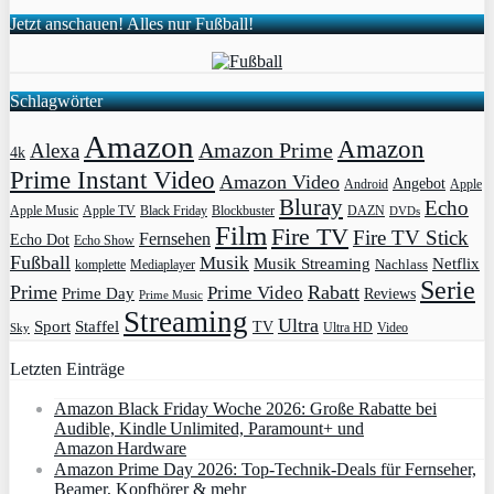
Jetzt anschauen! Alles nur Fußball!
Schlagwörter
Amazon
Amazon
Amazon Prime
Alexa
4k
Prime Instant Video
Amazon Video
Angebot
Apple
Android
Bluray
Echo
Apple Music
Apple TV
Blockbuster
DAZN
Black Friday
DVDs
Film
Fire TV
Fire TV Stick
Fernsehen
Echo Dot
Echo Show
Fußball
Musik
Musik Streaming
Netflix
Mediaplayer
Nachlass
komplette
Serie
Prime
Rabatt
Prime Video
Prime Day
Reviews
Prime Music
Streaming
Ultra
Sport
Staffel
TV
Ultra HD
Video
Sky
Letzten Einträge
Amazon Black Friday Woche 2026: Große Rabatte bei
Audible, Kindle Unlimited, Paramount+ und
Amazon Hardware
Amazon Prime Day 2026: Top-Technik-Deals für Fernseher,
Beamer, Kopfhörer & mehr