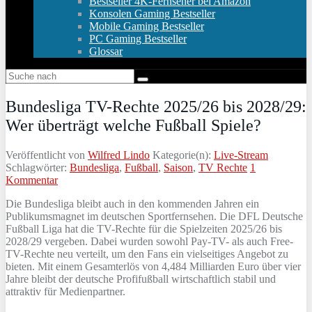
Bestseller 4K-Fernseher bei Amazon
Konsolen Gaming Bestseller
Mobile Gaming Bestseller
PC Gaming Bestseller
Glossar
Bundesliga TV-Rechte 2025/26 bis 2028/29:
Wer überträgt welche Fußball Spiele?
Veröffentlicht von
Wilfred Lindo
Kategorie(n):
Live-Stream
Schlagwörter:
Bundesliga
,
Fußball
,
Saison
,
TV Rechte
1
Kommentar
Die Bundesliga bleibt auch in den kommenden Jahren ein
Publikumsmagnet im deutschen Sportfernsehen. Die DFL Deutsche
Fußball Liga hat die TV-Rechte für die Spielzeiten 2025/26 bis
2028/29 vergeben. Dabei wurden sowohl Pay-TV- als auch Free-
TV-Rechte neu verteilt, um den Fans ein vielseitiges Angebot zu
bieten. Mit einem Gesamterlös von 4,484 Milliarden Euro über vier
Jahre bleibt der deutsche Profifußball wirtschaftlich stabil und
attraktiv für Medienpartner.