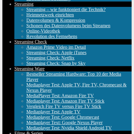
Streaming
Streaming – wie funktioniert die Technik?
Heimnetzwerk einrichten
Datenvolumen & Kompression
Schonen des Datenvolumens beim Streamen
Online-Videothek
Revolution des Fernsehens
Streaming Check
Amazon Prime Video im Detail
Streaming Check: Apple iTunes
Streaming Check: Netflix
Streaming Check: Snap by Sky
Streaming Ware
Bestseller Streaming Hardware: Top 10 der Media
Player
Mediaplayer Test: Apple TV, Fire TV, Chromecast &
Nexus Player
MediaPlayer Test: Amazon Fire TV
Mediaplayer Test: Amazon Fire TV Stick
Vergleich Fire TV versus Fire TV Stick
Mediaplayer Test: Apple TV
Mediaplayer Test: Google Chromecast
Mediaplayer Text: Google Nexus Player
Mediaplayer Test: Nvidia Shield Android TV
Filme & Serien