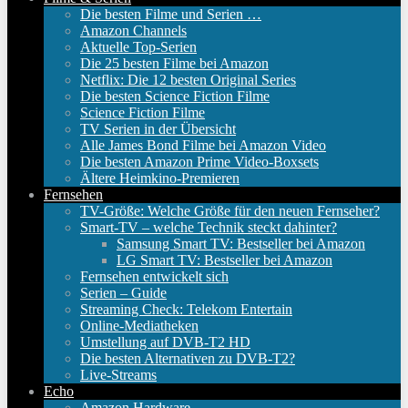
Die besten Filme und Serien …
Amazon Channels
Aktuelle Top-Serien
Die 25 besten Filme bei Amazon
Netflix: Die 12 besten Original Series
Die besten Science Fiction Filme
Science Fiction Filme
TV Serien in der Übersicht
Alle James Bond Filme bei Amazon Video
Die besten Amazon Prime Video-Boxsets
Ältere Heimkino-Premieren
Fernsehen
TV-Größe: Welche Größe für den neuen Fernseher?
Smart-TV – welche Technik steckt dahinter?
Samsung Smart TV: Bestseller bei Amazon
LG Smart TV: Bestseller bei Amazon
Fernsehen entwickelt sich
Serien – Guide
Streaming Check: Telekom Entertain
Online-Mediatheken
Umstellung auf DVB-T2 HD
Die besten Alternativen zu DVB-T2?
Live-Streams
Echo
Amazon Hardware