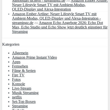
Saisonstart sichern - streamingz.de
zu
Amazon Ember Artline:
Neuer Lifestyle Smart TV mit Ambient‑Modus,
QLED‑Display und Alexa‑Integration
Amazon Ember Artline: Neuer Lifestyle Smart TV mit
Ambient‑Modus, QLED‑Display und Alexa‑Integration -
streamingz.de
zu
Amazon Echo Angebote 2026: Echo Dot
Max, Echo Studio und Echo Show jetzt deutlich günstiger für
Streaming
Kategorien
Allgemein
Amazon Prime Instant Video
Apps
Fernsehen
Filme & Serien
Fire TV
Fotos
Konsole
Live-Stream
Musik Streaming
netflix
Set-Top Boxen
Streaming