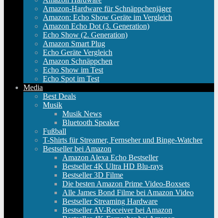
Amazon-Hardware für Schnäppchenjäger
Amazon: Echo Show Geräte im Vergleich
Amazon Echo Dot (3. Generation)
Echo Show (2. Generation)
Amazon Smart Plug
Echo Geräte Vergleich
Amazon Schnäppchen
Echo Show im Test
Echo Spot im Test
Media
Best Deals
Musik
Musik News
Bluetooth Speaker
Fußball
T-Shirts für Streamer, Fernseher und Binge-Watcher
Bestseller bei Amazon
Amazon Alexa Echo Bestseller
Bestseller 4K Ultra HD Blu-rays
Bestseller 3D Filme
Die besten Amazon Prime Video-Boxsets
Alle James Bond Filme bei Amazon Video
Bestseller Streaming Hardware
Bestseller AV-Receiver bei Amazon