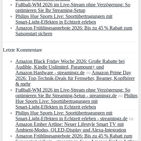
Fußball-WM 2026 im Live-Stream ohne Verzögerung: So
optimieren Sie Ihr Streaming-Setup
Philips Hue Sports Live: Sportübertragungen mit
Smart‑Light‑Effekten in Echtzeit erleben
Amazon Frühlingsangebote 2026: Bis zu 45 % Rabatt zum
Saisonstart sichern
Letzte Kommentare
Amazon Black Friday Woche 2026: Große Rabatte bei
Audible, Kindle Unlimited, Paramount+ und
Amazon Hardware - streamingz.de
zu
Amazon Prime Day
2026: Top-Technik-Deals für Fernseher, Beamer, Kopfhörer
& mehr
Fußball-WM 2026 im Live-Stream ohne Verzögerung: So
optimieren Sie Ihr Streaming-Setup - streamingz.de
zu
Philips
Hue Sports Live: Sportübertragungen mit
Smart‑Light‑Effekten in Echtzeit erleben
Philips Hue Sports Live: Sportübertragungen mit
Smart‑Light‑Effekten in Echtzeit erleben - streamingz.de
zu
Amazon Ember Artline: Neuer Lifestyle Smart TV mit
Ambient‑Modus, QLED‑Display und Alexa‑Integration
Amazon Frühlingsangebote 2026: Bis zu 45 % Rabatt zum