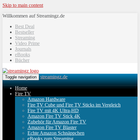
Skip to main content
Willkommen auf Streamingz.de
Best Deal
Bestseller
Streaming
Video Prime
Journals
eBooks
Bücher
streamingz.de
Toggle navigation
Home
Fire TV
Amazon Hardware
Fire TV Cube und Fire TV Sticks im Vergleich
Fire TV mit 4K Ultra-HD
Amazon Fire TV Stick 4K
Zubehör für Amazon Fire TV
Amazon Fire TV Blaster
Echte Amazon Schnäppchen
eBooks zum Streaming