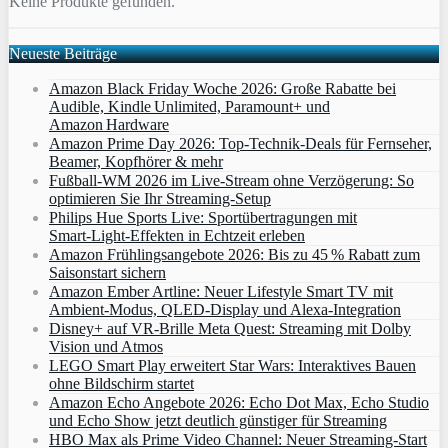
Keine Produkte gefunden.
Neueste Beiträge
Amazon Black Friday Woche 2026: Große Rabatte bei
Audible, Kindle Unlimited, Paramount+ und
Amazon Hardware
Amazon Prime Day 2026: Top-Technik-Deals für Fernseher,
Beamer, Kopfhörer & mehr
Fußball-WM 2026 im Live-Stream ohne Verzögerung: So
optimieren Sie Ihr Streaming-Setup
Philips Hue Sports Live: Sportübertragungen mit
Smart‑Light‑Effekten in Echtzeit erleben
Amazon Frühlingsangebote 2026: Bis zu 45 % Rabatt zum
Saisonstart sichern
Amazon Ember Artline: Neuer Lifestyle Smart TV mit
Ambient‑Modus, QLED‑Display und Alexa‑Integration
Disney+ auf VR-Brille Meta Quest: Streaming mit Dolby
Vision und Atmos
LEGO Smart Play erweitert Star Wars: Interaktives Bauen
ohne Bildschirm startet
Amazon Echo Angebote 2026: Echo Dot Max, Echo Studio
und Echo Show jetzt deutlich günstiger für Streaming
HBO Max als Prime Video Channel: Neuer Streaming‑Start