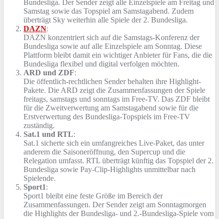
Bundesliga. Der Sender zeigt alle Einzelspiele am Freitag und
Samstag sowie das Topspiel am Samstagabend. Zudem
überträgt Sky weiterhin alle Spiele der 2. Bundesliga.
DAZN
:
DAZN konzentriert sich auf die Samstags-Konferenz der
Bundesliga sowie auf alle Einzelspiele am Sonntag. Diese
Plattform bleibt damit ein wichtiger Anbieter für Fans, die die
Bundesliga flexibel und digital verfolgen möchten.
ARD und ZDF
:
Die öffentlich-rechtlichen Sender behalten ihre Highlight-
Pakete. Die ARD zeigt die Zusammenfassungen der Spiele
freitags, samstags und sonntags im Free-TV. Das ZDF bleibt
für die Zweitverwertung am Samstagabend sowie für die
Erstverwertung des Bundesliga-Topspiels im Free-TV
zuständig.
Sat.1 und RTL
:
Sat.1 sicherte sich ein umfangreiches Live-Paket, das unter
anderem die Saisoneröffnung, den Supercup und die
Relegation umfasst. RTL überträgt künftig das Topspiel der 2.
Bundesliga sowie Pay-Clip-Highlights unmittelbar nach
Spielende.
Sport1
:
Sport1 bleibt eine feste Größe im Bereich der
Zusammenfassungen. Der Sender zeigt am Sonntagmorgen
die Highlights der Bundesliga- und 2.-Bundesliga-Spiele vom