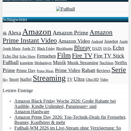
Schlagwörter
Amazon
Amazon
Amazon Prime
Alexa
4k
Prime Instant Video
Amazon Video
Angebot
Apple
Android
Bluray
Echo
Apple Music
Apple TV
Blockbuster
DAZN
Black Friday
DVDs
Film
Fire TV
Fire TV Stick
Fernsehen
Echo Dot
Echo Show
Fußball
Musik
Musik Streaming
Netflix
Mediaplayer
Nachlass
komplette
Serie
Prime
Rabatt
Prime Video
Prime Day
Reviews
Prime Music
Streaming
Ultra
Sport
Staffel
TV
Ultra HD
Video
Sky
Letzten Einträge
Amazon Black Friday Woche 2026: Große Rabatte bei
Audible, Kindle Unlimited, Paramount+ und
Amazon Hardware
Amazon Prime Day 2026: Top-Technik-Deals für Fernseher,
Beamer, Kopfhörer & mehr
Fußball-WM 2026 im Live-Stream ohne Verzögerung: So