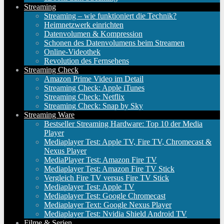
Streaming
Streaming – wie funktioniert die Technik?
Heimnetzwerk einrichten
Datenvolumen & Kompression
Schonen des Datenvolumens beim Streamen
Online-Videothek
Revolution des Fernsehens
Streaming Check
Amazon Prime Video im Detail
Streaming Check: Apple iTunes
Streaming Check: Netflix
Streaming Check: Snap by Sky
Streaming Ware
Bestseller Streaming Hardware: Top 10 der Media
Player
Mediaplayer Test: Apple TV, Fire TV, Chromecast &
Nexus Player
MediaPlayer Test: Amazon Fire TV
Mediaplayer Test: Amazon Fire TV Stick
Vergleich Fire TV versus Fire TV Stick
Mediaplayer Test: Apple TV
Mediaplayer Test: Google Chromecast
Mediaplayer Text: Google Nexus Player
Mediaplayer Test: Nvidia Shield Android TV
Filme & Serien