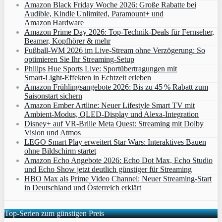
Amazon Black Friday Woche 2026: Große Rabatte bei
Audible, Kindle Unlimited, Paramount+ und
Amazon Hardware
Amazon Prime Day 2026: Top-Technik-Deals für Fernseher,
Beamer, Kopfhörer & mehr
Fußball-WM 2026 im Live-Stream ohne Verzögerung: So
optimieren Sie Ihr Streaming-Setup
Philips Hue Sports Live: Sportübertragungen mit
Smart‑Light‑Effekten in Echtzeit erleben
Amazon Frühlingsangebote 2026: Bis zu 45 % Rabatt zum
Saisonstart sichern
Amazon Ember Artline: Neuer Lifestyle Smart TV mit
Ambient‑Modus, QLED‑Display und Alexa‑Integration
Disney+ auf VR-Brille Meta Quest: Streaming mit Dolby
Vision und Atmos
LEGO Smart Play erweitert Star Wars: Interaktives Bauen
ohne Bildschirm startet
Amazon Echo Angebote 2026: Echo Dot Max, Echo Studio
und Echo Show jetzt deutlich günstiger für Streaming
HBO Max als Prime Video Channel: Neuer Streaming‑Start
in Deutschland und Österreich erklärt
Top-Serien zum günstigen Preis