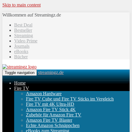
Skip to main content
Willkommen auf Streamingz.de
Best Deal
Bestseller
Streaming
Video Prime
Journals
eBooks
Bücher
streamingz.de
Toggle navigation
Home
Fire TV
Amazon Hardware
Fire TV Cube und Fire TV Sticks im Vergleich
Fire TV mit 4K Ultra-HD
Amazon Fire TV Stick 4K
Zubehör für Amazon Fire TV
Amazon Fire TV Blaster
Echte Amazon Schnäppchen
eBooks zum Streaming