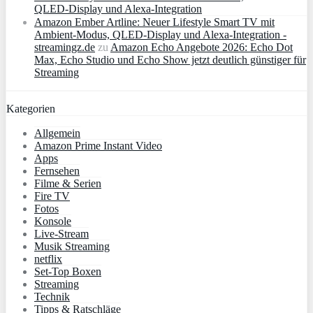
QLED‑Display und Alexa‑Integration
Amazon Ember Artline: Neuer Lifestyle Smart TV mit
Ambient‑Modus, QLED‑Display und Alexa‑Integration -
streamingz.de
zu
Amazon Echo Angebote 2026: Echo Dot
Max, Echo Studio und Echo Show jetzt deutlich günstiger für
Streaming
Kategorien
Allgemein
Amazon Prime Instant Video
Apps
Fernsehen
Filme & Serien
Fire TV
Fotos
Konsole
Live-Stream
Musik Streaming
netflix
Set-Top Boxen
Streaming
Technik
Tipps & Ratschläge