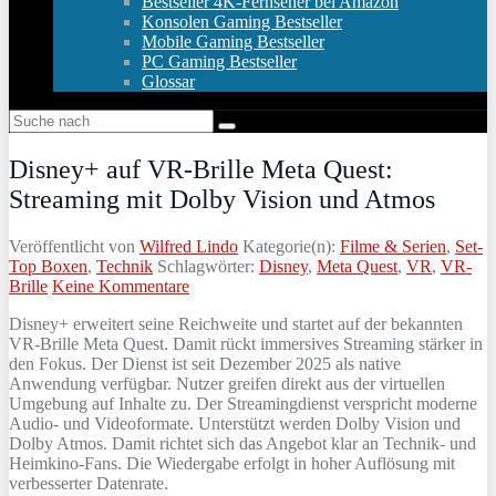
Bestseller 4K-Fernseher bei Amazon
Konsolen Gaming Bestseller
Mobile Gaming Bestseller
PC Gaming Bestseller
Glossar
Disney+ auf VR-Brille Meta Quest:
Streaming mit Dolby Vision und Atmos
Veröffentlicht von
Wilfred Lindo
Kategorie(n):
Filme & Serien
,
Set-
Top Boxen
,
Technik
Schlagwörter:
Disney
,
Meta Quest
,
VR
,
VR-
Brille
Keine Kommentare
Disney+ erweitert seine Reichweite und startet auf der bekannten
VR‑Brille Meta Quest. Damit rückt immersives Streaming stärker in
den Fokus. Der Dienst ist seit Dezember 2025 als native
Anwendung verfügbar. Nutzer greifen direkt aus der virtuellen
Umgebung auf Inhalte zu. Der Streamingdienst verspricht moderne
Audio‑ und Videoformate. Unterstützt werden Dolby Vision und
Dolby Atmos. Damit richtet sich das Angebot klar an Technik‑ und
Heimkino‑Fans. Die Wiedergabe erfolgt in hoher Auflösung mit
verbesserter Datenrate.