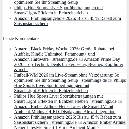
optimieren Sie Ihr Streaming-Setup
Philips Hue Sports Live: Sportübertragungen mit
Smart‑Light‑Effekten in Echtzeit erleben
Amazon Frühlingsangebote 2026: Bis zu 45 % Rabatt zum
Saisonstart sichern
Letzte Kommentare
Amazon Black Friday Woche 2026: Große Rabatte bei
Audible, Kindle Unlimited, Paramount+ und
Amazon Hardware - streamingz.de
zu
Amazon Prime Day
2026: Top-Technik-Deals für Fernseher, Beamer, Kopfhörer
& mehr
Fußball-WM 2026 im Live-Stream ohne Verzögerung: So
optimieren Sie Ihr Streaming-Setup - streamingz.de
zu
Philips
Hue Sports Live: Sportübertragungen mit
Smart‑Light‑Effekten in Echtzeit erleben
Philips Hue Sports Live: Sportübertragungen mit
Smart‑Light‑Effekten in Echtzeit erleben - streamingz.de
zu
Amazon Ember Artline: Neuer Lifestyle Smart TV mit
Ambient‑Modus, QLED‑Display und Alexa‑Integration
Amazon Frühlingsangebote 2026: Bis zu 45 % Rabatt zum
Saisonstart sichern - streamingz.de
zu
Amazon Ember Artline:
Neuer Lifestyle Smart TV mit Ambient‑Modus,