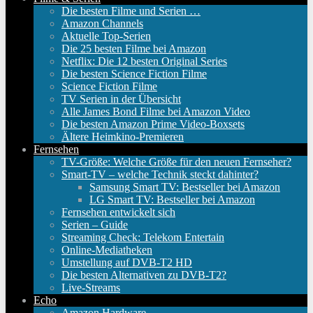
Die besten Filme und Serien …
Amazon Channels
Aktuelle Top-Serien
Die 25 besten Filme bei Amazon
Netflix: Die 12 besten Original Series
Die besten Science Fiction Filme
Science Fiction Filme
TV Serien in der Übersicht
Alle James Bond Filme bei Amazon Video
Die besten Amazon Prime Video-Boxsets
Ältere Heimkino-Premieren
Fernsehen
TV-Größe: Welche Größe für den neuen Fernseher?
Smart-TV – welche Technik steckt dahinter?
Samsung Smart TV: Bestseller bei Amazon
LG Smart TV: Bestseller bei Amazon
Fernsehen entwickelt sich
Serien – Guide
Streaming Check: Telekom Entertain
Online-Mediatheken
Umstellung auf DVB-T2 HD
Die besten Alternativen zu DVB-T2?
Live-Streams
Echo
Amazon Hardware