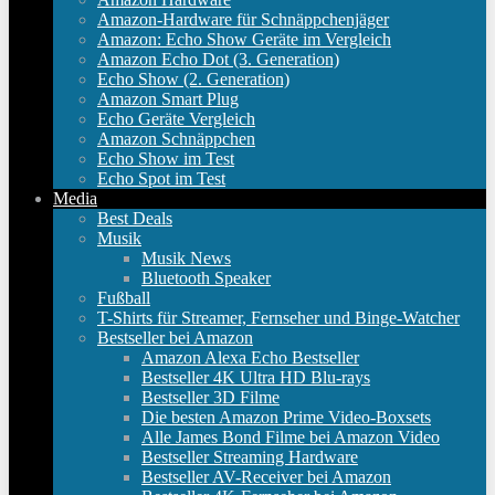
Amazon-Hardware für Schnäppchenjäger
Amazon: Echo Show Geräte im Vergleich
Amazon Echo Dot (3. Generation)
Echo Show (2. Generation)
Amazon Smart Plug
Echo Geräte Vergleich
Amazon Schnäppchen
Echo Show im Test
Echo Spot im Test
Media
Best Deals
Musik
Musik News
Bluetooth Speaker
Fußball
T-Shirts für Streamer, Fernseher und Binge-Watcher
Bestseller bei Amazon
Amazon Alexa Echo Bestseller
Bestseller 4K Ultra HD Blu-rays
Bestseller 3D Filme
Die besten Amazon Prime Video-Boxsets
Alle James Bond Filme bei Amazon Video
Bestseller Streaming Hardware
Bestseller AV-Receiver bei Amazon