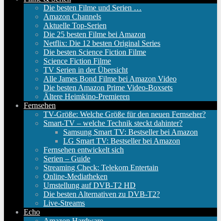
Die besten Filme und Serien …
Amazon Channels
Aktuelle Top-Serien
Die 25 besten Filme bei Amazon
Netflix: Die 12 besten Original Series
Die besten Science Fiction Filme
Science Fiction Filme
TV Serien in der Übersicht
Alle James Bond Filme bei Amazon Video
Die besten Amazon Prime Video-Boxsets
Ältere Heimkino-Premieren
Fernsehen
TV-Größe: Welche Größe für den neuen Fernseher?
Smart-TV – welche Technik steckt dahinter?
Samsung Smart TV: Bestseller bei Amazon
LG Smart TV: Bestseller bei Amazon
Fernsehen entwickelt sich
Serien – Guide
Streaming Check: Telekom Entertain
Online-Mediatheken
Umstellung auf DVB-T2 HD
Die besten Alternativen zu DVB-T2?
Live-Streams
Echo
Amazon Hardware