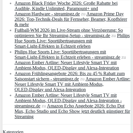
Amazon Black Friday Woche 2026: Große Rabatte bei
Audible, Kindle Unlimited, Paramount+ und
Amazon Hardware - streamingz.de
zu
Amazon Prime Day
2026: Top-Technik-Deals für Fernseher, Beamer, Kopfhörer
& mehr
Fußball-WM 2026 im Live-Stream ohne Verzögerung: So
optimieren Sie Ihr Streaming-Setup - streamingz.de
zu
Philips
Hue Sports Live: Sportübertragungen mit
Smart‑Light‑Effekten in Echtzeit erleben
Philips Hue Sports Live: Sportübertragungen mit
Smart‑Light‑Effekten in Echtzeit erleben - streamingz.de
zu
Amazon Ember Artline: Neuer Lifestyle Smart TV mit
Ambient‑Modus, QLED‑Display und Alexa‑Integration
Amazon Frühlingsangebote 2026: Bis zu 45 % Rabatt zum
Saisonstart sichern - streamingz.de
zu
Amazon Ember Artline:
Neuer Lifestyle Smart TV mit Ambient‑Modus,
QLED‑Display und Alexa‑Integration
Amazon Ember Artline: Neuer Lifestyle Smart TV mit
Ambient‑Modus, QLED‑Display und Alexa‑Integration -
streamingz.de
zu
Amazon Echo Angebote 2026: Echo Dot
Max, Echo Studio und Echo Show jetzt deutlich günstiger für
Streaming
Kategorien