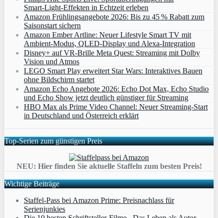
Smart‑Light‑Effekten in Echtzeit erleben
Amazon Frühlingsangebote 2026: Bis zu 45 % Rabatt zum
Saisonstart sichern
Amazon Ember Artline: Neuer Lifestyle Smart TV mit
Ambient‑Modus, QLED‑Display und Alexa‑Integration
Disney+ auf VR-Brille Meta Quest: Streaming mit Dolby
Vision und Atmos
LEGO Smart Play erweitert Star Wars: Interaktives Bauen
ohne Bildschirm startet
Amazon Echo Angebote 2026: Echo Dot Max, Echo Studio
und Echo Show jetzt deutlich günstiger für Streaming
HBO Max als Prime Video Channel: Neuer Streaming‑Start
in Deutschland und Österreich erklärt
Top-Serien zum günstigen Preis
NEU: Hier finden Sie aktuelle Staffeln zum besten Preis!
Wichtige Beiträge
Staffel-Pass bei Amazon Prime: Preisnachlass für
Serienjunkies
Die 10 besten Schriftsteller-Filme - Das Leben als Autor