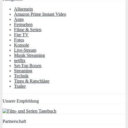
Allgemein
Amazon Prime Instant Video
Apps
Fernsehen
Filme & Serien
Fire TV
Fotos
Konsole
Live-Stream
Musik Streaming
netflix
Set-Top Boxen
Streaming
Technik
Tipps & Ratschläge
Trailer
Unsere Empfehlung
Partnerschaft