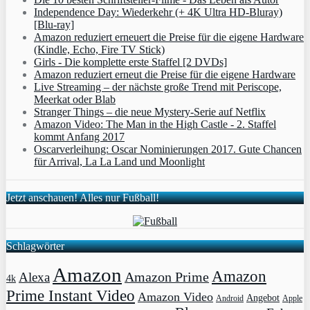
Independence Day: Wiederkehr (+ 4K Ultra HD-Bluray)
[Blu-ray]
Amazon reduziert erneuert die Preise für die eigene Hardware
(Kindle, Echo, Fire TV Stick)
Girls - Die komplette erste Staffel [2 DVDs]
Amazon reduziert erneut die Preise für die eigene Hardware
Live Streaming – der nächste große Trend mit Periscope,
Meerkat oder Blab
Stranger Things – die neue Mystery-Serie auf Netflix
Amazon Video: The Man in the High Castle - 2. Staffel
kommt Anfang 2017
Oscarverleihung: Oscar Nominierungen 2017. Gute Chancen
für Arrival, La La Land und Moonlight
Jetzt anschauen! Alles nur Fußball!
Schlagwörter
Amazon
Amazon
Amazon Prime
Alexa
4k
Prime Instant Video
Amazon Video
Angebot
Apple
Android