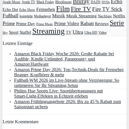
Bluray
Echo
Apple Music
Apple TV
Blockbuster
DAZN
Black Friday
DVDs
Film
Fire TV
Fire TV Stick
Fernsehen
Echo Dot
Echo Show
Fußball
Musik
Musik Streaming
Netflix
Mediaplayer
Nachlass
komplette
Serie
Prime
Rabatt
Prime Video
Prime Day
Reviews
Prime Music
Streaming
Ultra
Sport
Staffel
TV
Ultra HD
Video
Sky
Letzten Einträge
Amazon Black Friday Woche 2026: Große Rabatte bei
Audible, Kindle Unlimited, Paramount+ und
Amazon Hardware
Amazon Prime Day 2026: Top-Technik-Deals für Fernseher,
Beamer, Kopfhörer & mehr
Fußball-WM 2026 im Live-Stream ohne Verzögerung: So
optimieren Sie Ihr Streaming-Setup
Philips Hue Sports Live: Sportübertragungen mit
Smart‑Light‑Effekten in Echtzeit erleben
Amazon Frühlingsangebote 2026: Bis zu 45 % Rabatt zum
Saisonstart sichern
Letzte Kommentare