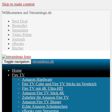
Skip to main content
Willkommen auf Streamingz.de
Best Deal
Bestseller
Streaming
Video Prime
Journals
eBooks
Bücher
streamingz.de
Toggle navigation
Home
Fire TV
Amazon Hardware
Fire TV Cube und Fire TV Sticks im Vergleich
Fire TV mit 4K Ultra-HD
Amazon Fire TV Stick 4K
Zubehör für Amazon Fire TV
Amazon Fire TV Blaster
Echte Amazon Schnäppchen
eBooks zum Streaming