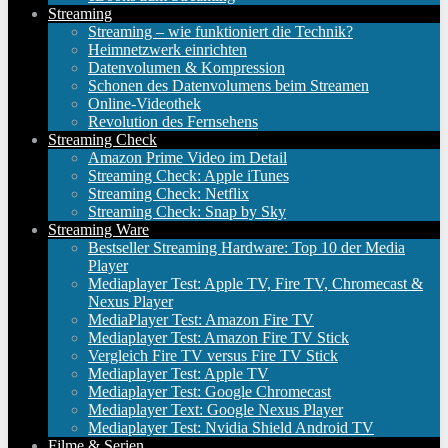
Streaming
Streaming – wie funktioniert die Technik?
Heimnetzwerk einrichten
Datenvolumen & Kompression
Schonen des Datenvolumens beim Streamen
Online-Videothek
Revolution des Fernsehens
Streaming Check
Amazon Prime Video im Detail
Streaming Check: Apple iTunes
Streaming Check: Netflix
Streaming Check: Snap by Sky
Streaming Ware
Bestseller Streaming Hardware: Top 10 der Media
Player
Mediaplayer Test: Apple TV, Fire TV, Chromecast &
Nexus Player
MediaPlayer Test: Amazon Fire TV
Mediaplayer Test: Amazon Fire TV Stick
Vergleich Fire TV versus Fire TV Stick
Mediaplayer Test: Apple TV
Mediaplayer Test: Google Chromecast
Mediaplayer Text: Google Nexus Player
Mediaplayer Test: Nvidia Shield Android TV
Filme & Serien