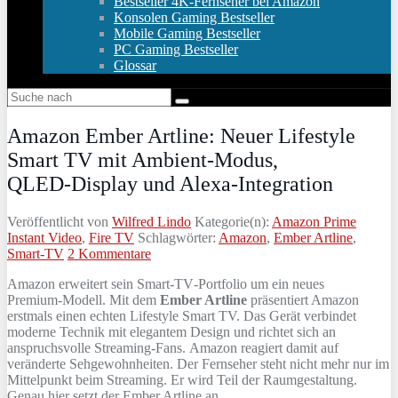
Bestseller 4K-Fernseher bei Amazon
Konsolen Gaming Bestseller
Mobile Gaming Bestseller
PC Gaming Bestseller
Glossar
Amazon Ember Artline: Neuer Lifestyle
Smart TV mit Ambient‑Modus,
QLED‑Display und Alexa‑Integration
Veröffentlicht von
Wilfred Lindo
Kategorie(n):
Amazon Prime
Instant Video
,
Fire TV
Schlagwörter:
Amazon
,
Ember Artline
,
Smart-TV
2 Kommentare
Amazon erweitert sein Smart‑TV‑Portfolio um ein neues
Premium‑Modell. Mit dem
Ember Artline
präsentiert Amazon
erstmals einen echten Lifestyle Smart TV. Das Gerät verbindet
moderne Technik mit elegantem Design und richtet sich an
anspruchsvolle Streaming‑Fans. Amazon reagiert damit auf
veränderte Sehgewohnheiten. Der Fernseher steht nicht mehr nur im
Mittelpunkt beim Streaming. Er wird Teil der Raumgestaltung.
Genau hier setzt der Ember Artline an.