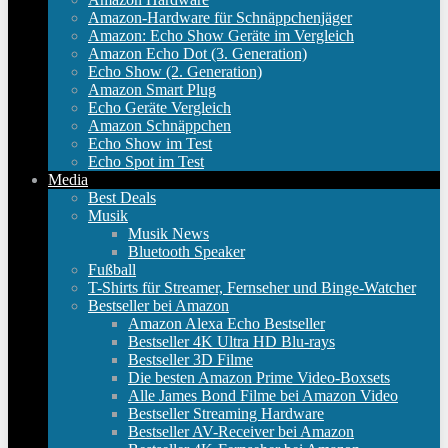
Amazon-Hardware für Schnäppchenjäger
Amazon: Echo Show Geräte im Vergleich
Amazon Echo Dot (3. Generation)
Echo Show (2. Generation)
Amazon Smart Plug
Echo Geräte Vergleich
Amazon Schnäppchen
Echo Show im Test
Echo Spot im Test
Media
Best Deals
Musik
Musik News
Bluetooth Speaker
Fußball
T-Shirts für Streamer, Fernseher und Binge-Watcher
Bestseller bei Amazon
Amazon Alexa Echo Bestseller
Bestseller 4K Ultra HD Blu-rays
Bestseller 3D Filme
Die besten Amazon Prime Video-Boxsets
Alle James Bond Filme bei Amazon Video
Bestseller Streaming Hardware
Bestseller AV-Receiver bei Amazon