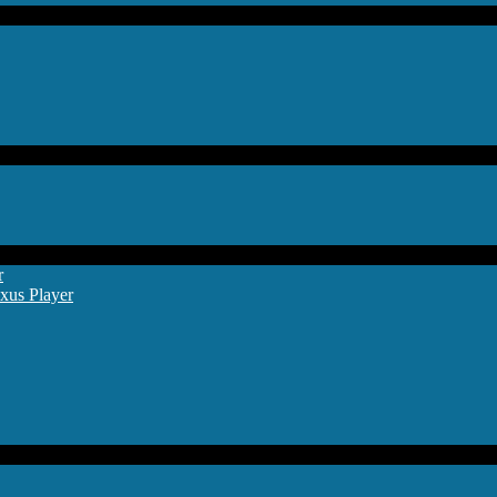
r
xus Player