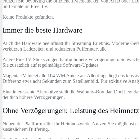
Nutzen Sie bevorzugt die offiziellen Mediatheken von ARD oder ZDF.
und Finale im Free-TV.
Keine Produkte gefunden.
Immer die beste Hardware
Auch die Hardware beeinflusst Ihr Streaming-Erlebnis. Moderne Geräte
verkürzen Ladezeiten und reduzieren Pufferintervalle.
Ältere Fire TV Sticks zeigen häufig höhere Verzögerungen. Schwächer
Sie zusätzlich auf regelmäßige Software-Updates.
MagentaTV bietet alle 104 WM-Spiele an. Allerdings liegt das klas
Differenz etwa acht Sekunden zum Satellitenbild. Für exklusive Ana
Eine interessante Alternative stellt die Waipu.tv-Box dar. Dort liegt
deutlich höhere Verzögerungen.
Ohne Verzögerungen: Leistung des Heimnet
Neben der Plattform zählt Ihr Heimnetzwerk. Nutzen Sie möglichst
zusätzlichem Buffering.