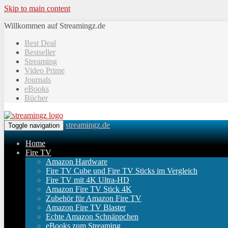
Skip to main content
Willkommen auf Streamingz.de
Best Deal
Bestseller
Streaming
Video Prime
Journals
eBooks
Bücher
streamingz.de
Toggle navigation
Home
Fire TV
Amazon Hardware
Fire TV Cube und Fire TV Sticks im Vergleich
Fire TV mit 4K Ultra-HD
Amazon Fire TV Stick 4K
Zubehör für Amazon Fire TV
Amazon Fire TV Blaster
Echte Amazon Schnäppchen
eBooks zum Streaming