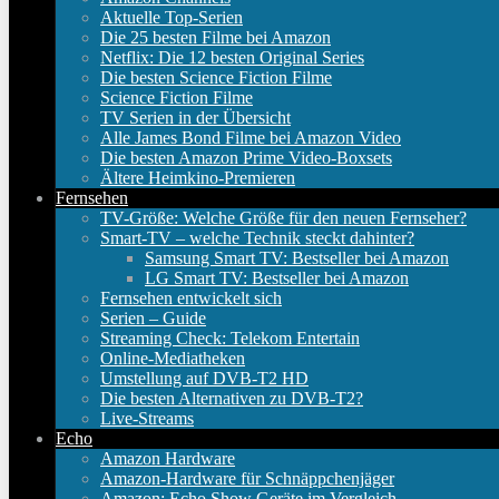
Aktuelle Top-Serien
Die 25 besten Filme bei Amazon
Netflix: Die 12 besten Original Series
Die besten Science Fiction Filme
Science Fiction Filme
TV Serien in der Übersicht
Alle James Bond Filme bei Amazon Video
Die besten Amazon Prime Video-Boxsets
Ältere Heimkino-Premieren
Fernsehen
TV-Größe: Welche Größe für den neuen Fernseher?
Smart-TV – welche Technik steckt dahinter?
Samsung Smart TV: Bestseller bei Amazon
LG Smart TV: Bestseller bei Amazon
Fernsehen entwickelt sich
Serien – Guide
Streaming Check: Telekom Entertain
Online-Mediatheken
Umstellung auf DVB-T2 HD
Die besten Alternativen zu DVB-T2?
Live-Streams
Echo
Amazon Hardware
Amazon-Hardware für Schnäppchenjäger
Amazon: Echo Show Geräte im Vergleich