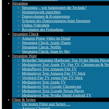
Streaming
Streaming – wie funktioniert die Technik?
Heimnetzwerk einrichten
Datenvolumen & Kompression
Schonen des Datenvolumens beim Streamen
Online-Videothek
Revolution des Fernsehens
Streaming Check
Amazon Prime Video im Detail
Streaming Check: Apple iTunes
Streaming Check: Netflix
Streaming Check: Snap by Sky
Streaming Ware
Bestseller Streaming Hardware: Top 10 der Media Playe
Mediaplayer Test: Apple TV, Fire TV, Chromecast & Ne
MediaPlayer Test: Amazon Fire TV
Mediaplayer Test: Amazon Fire TV Stick
Vergleich Fire TV versus Fire TV Stick
Mediaplayer Test: Apple TV
Mediaplayer Test: Google Chromecast
Mediaplayer Text: Google Nexus Player
Mediaplayer Test: Nvidia Shield Android TV
Filme & Serien
Die besten Filme und Serien …
Amazon Channels