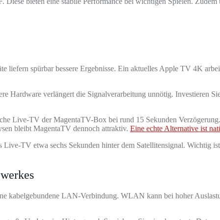
 Diese bieten eine stabile Performance bei wichtigen Spielen. Zudem
 liefern spürbar bessere Ergebnisse. Ein aktuelles Apple TV 4K arbeite
e Hardware verlängert die Signalverarbeitung unnötig. Investieren Si
sische Live-TV der MagentaTV-Box bei rund 15 Sekunden Verzögerung. 
lysen bleibt MagentaTV dennoch attraktiv.
Eine echte Alternative ist n
 das Live-TV etwa sechs Sekunden hinter dem Satellitensignal. Wichtig 
zwerkes
 eine kabelgebundene LAN-Verbindung. WLAN kann bei hoher Auslastun