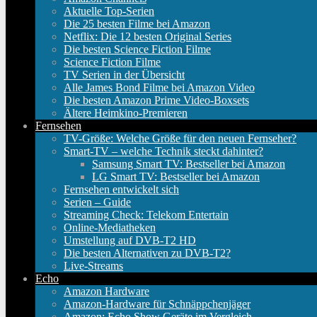
Aktuelle Top-Serien
Die 25 besten Filme bei Amazon
Netflix: Die 12 besten Original Series
Die besten Science Fiction Filme
Science Fiction Filme
TV Serien in der Übersicht
Alle James Bond Filme bei Amazon Video
Die besten Amazon Prime Video-Boxsets
Ältere Heimkino-Premieren
Fernsehen
TV-Größe: Welche Größe für den neuen Fernseher?
Smart-TV – welche Technik steckt dahinter?
Samsung Smart TV: Bestseller bei Amazon
LG Smart TV: Bestseller bei Amazon
Fernsehen entwickelt sich
Serien – Guide
Streaming Check: Telekom Entertain
Online-Mediatheken
Umstellung auf DVB-T2 HD
Die besten Alternativen zu DVB-T2?
Live-Streams
Echo
Amazon Hardware
Amazon-Hardware für Schnäppchenjäger
Amazon: Echo Show Geräte im Vergleich