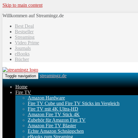
Skip to main content
Willkommen auf Streamingz.de
Best Deal
Bestseller
Streaming
Video Prime
Journals
eBooks
Bücher
streamingz.de
Toggle navigation
Home
Fire TV
Amazon Hardware
Fire TV Cube und Fire TV Sticks im Vergleich
Fire TV mit 4K Ultra-HD
Amazon Fire TV Stick 4K
Zubehör für Amazon Fire TV
Amazon Fire TV Blaster
Echte Amazon Schnäppchen
eBooks zum Streaming