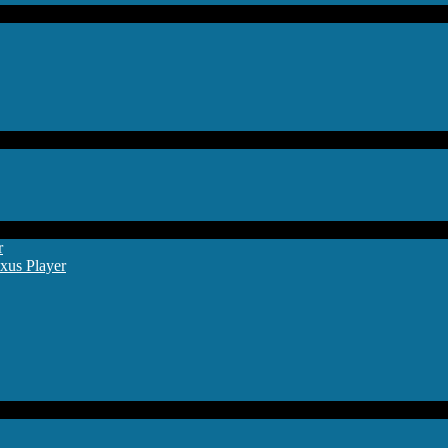
r
xus Player