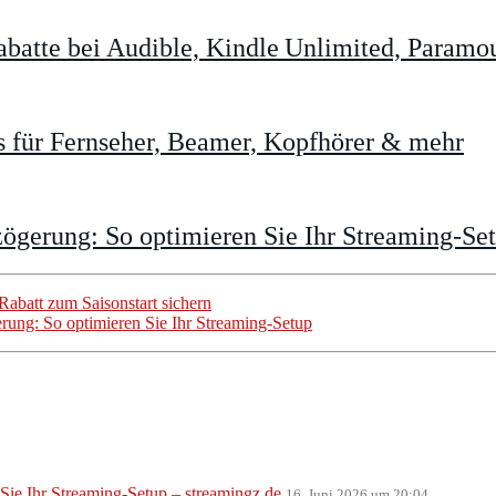
batte bei Audible, Kindle Unlimited, Param
 für Fernseher, Beamer, Kopfhörer & mehr
gerung: So optimieren Sie Ihr Streaming-Se
abatt zum Saisonstart sichern
ng: So optimieren Sie Ihr Streaming-Setup
ie Ihr Streaming-Setup – streamingz.de
16. Juni 2026 um 20:04