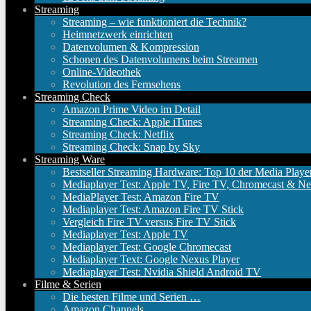
Streaming
Streaming – wie funktioniert die Technik?
Heimnetzwerk einrichten
Datenvolumen & Kompression
Schonen des Datenvolumens beim Streamen
Online-Videothek
Revolution des Fernsehens
Streaming Check
Amazon Prime Video im Detail
Streaming Check: Apple iTunes
Streaming Check: Netflix
Streaming Check: Snap by Sky
Streaming Ware
Bestseller Streaming Hardware: Top 10 der Media Playe
Mediaplayer Test: Apple TV, Fire TV, Chromecast & Ne
MediaPlayer Test: Amazon Fire TV
Mediaplayer Test: Amazon Fire TV Stick
Vergleich Fire TV versus Fire TV Stick
Mediaplayer Test: Apple TV
Mediaplayer Test: Google Chromecast
Mediaplayer Text: Google Nexus Player
Mediaplayer Test: Nvidia Shield Android TV
Filme & Serien
Die besten Filme und Serien …
Amazon Channels