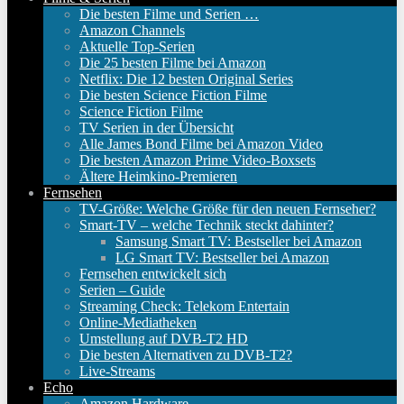
Die besten Filme und Serien …
Amazon Channels
Aktuelle Top-Serien
Die 25 besten Filme bei Amazon
Netflix: Die 12 besten Original Series
Die besten Science Fiction Filme
Science Fiction Filme
TV Serien in der Übersicht
Alle James Bond Filme bei Amazon Video
Die besten Amazon Prime Video-Boxsets
Ältere Heimkino-Premieren
Fernsehen
TV-Größe: Welche Größe für den neuen Fernseher?
Smart-TV – welche Technik steckt dahinter?
Samsung Smart TV: Bestseller bei Amazon
LG Smart TV: Bestseller bei Amazon
Fernsehen entwickelt sich
Serien – Guide
Streaming Check: Telekom Entertain
Online-Mediatheken
Umstellung auf DVB-T2 HD
Die besten Alternativen zu DVB-T2?
Live-Streams
Echo
Amazon Hardware