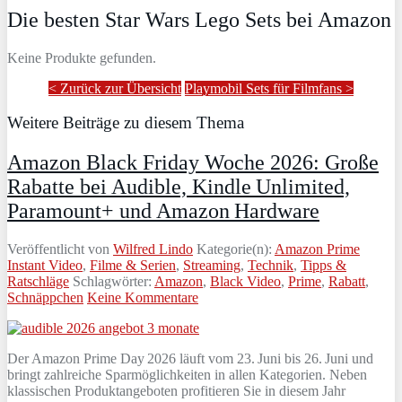
Die besten Star Wars Lego Sets bei Amazon
Keine Produkte gefunden.
< Zurück zur Übersicht
Playmobil Sets für Filmfans >
Weitere Beiträge zu diesem Thema
Amazon Black Friday Woche 2026: Große
Rabatte bei Audible, Kindle Unlimited,
Paramount+ und Amazon Hardware
Veröffentlicht von
Wilfred Lindo
Kategorie(n):
Amazon Prime
Instant Video
,
Filme & Serien
,
Streaming
,
Technik
,
Tipps &
Ratschläge
Schlagwörter:
Amazon
,
Black Video
,
Prime
,
Rabatt
,
Schnäppchen
Keine Kommentare
Der Amazon Prime Day 2026 läuft vom 23. Juni bis 26. Juni und
bringt zahlreiche Sparmöglichkeiten in allen Kategorien. Neben
klassischen Produktangeboten profitieren Sie in diesem Jahr