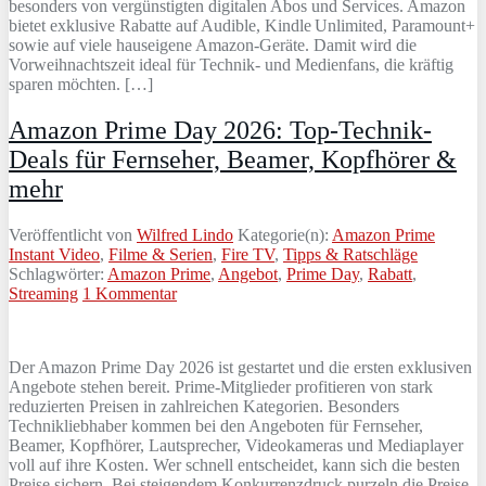
besonders von vergünstigten digitalen Abos und Services. Amazon
bietet exklusive Rabatte auf Audible, Kindle Unlimited, Paramount+
sowie auf viele hauseigene Amazon-Geräte. Damit wird die
Vorweihnachtszeit ideal für Technik- und Medienfans, die kräftig
sparen möchten. […]
Amazon Prime Day 2026: Top-Technik-
Deals für Fernseher, Beamer, Kopfhörer &
mehr
Veröffentlicht von
Wilfred Lindo
Kategorie(n):
Amazon Prime
Instant Video
,
Filme & Serien
,
Fire TV
,
Tipps & Ratschläge
Schlagwörter:
Amazon Prime
,
Angebot
,
Prime Day
,
Rabatt
,
Streaming
1 Kommentar
Der Amazon Prime Day 2026 ist gestartet und die ersten exklusiven
Angebote stehen bereit. Prime-Mitglieder profitieren von stark
reduzierten Preisen in zahlreichen Kategorien. Besonders
Technikliebhaber kommen bei den Angeboten für Fernseher,
Beamer, Kopfhörer, Lautsprecher, Videokameras und Mediaplayer
voll auf ihre Kosten. Wer schnell entscheidet, kann sich die besten
Preise sichern. Bei steigendem Konkurrenzdruck purzeln die Preise