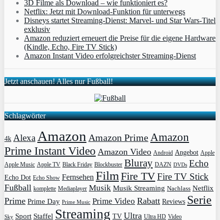
3D Filme als Download – wie funktioniert es?
Netflix: Jetzt mit Download-Funktion für unterwegs
Disneys startet Streaming-Dienst: Marvel- und Star Wars-Titel
exklusiv
Amazon reduziert erneuert die Preise für die eigene Hardware
(Kindle, Echo, Fire TV Stick)
Amazon Instant Video erfolgreichster Streaming-Dienst
Jetzt anschauen! Alles nur Fußball!
Schlagwörter
Amazon
Amazon
Amazon Prime
Alexa
4k
Prime Instant Video
Amazon Video
Angebot
Apple
Android
Bluray
Echo
Apple Music
Apple TV
Blockbuster
DAZN
Black Friday
DVDs
Film
Fire TV
Fire TV Stick
Fernsehen
Echo Dot
Echo Show
Fußball
Musik
Musik Streaming
Netflix
Mediaplayer
Nachlass
komplette
Serie
Prime
Rabatt
Prime Video
Prime Day
Reviews
Prime Music
Streaming
Ultra
Sport
Staffel
TV
Ultra HD
Video
Sky