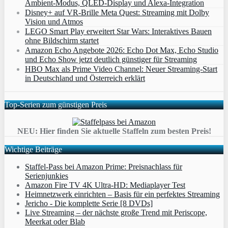
Ambient‑Modus, QLED‑Display und Alexa‑Integration
Disney+ auf VR-Brille Meta Quest: Streaming mit Dolby
Vision und Atmos
LEGO Smart Play erweitert Star Wars: Interaktives Bauen
ohne Bildschirm startet
Amazon Echo Angebote 2026: Echo Dot Max, Echo Studio
und Echo Show jetzt deutlich günstiger für Streaming
HBO Max als Prime Video Channel: Neuer Streaming‑Start
in Deutschland und Österreich erklärt
Top-Serien zum günstigen Preis
NEU: Hier finden Sie aktuelle Staffeln zum besten Preis!
Wichtige Beiträge
Staffel-Pass bei Amazon Prime: Preisnachlass für
Serienjunkies
Amazon Fire TV 4K Ultra-HD: Mediaplayer Test
Heimnetzwerk einrichten – Basis für ein perfektes Streaming
Jericho - Die komplette Serie [8 DVDs]
Live Streaming – der nächste große Trend mit Periscope,
Meerkat oder Blab