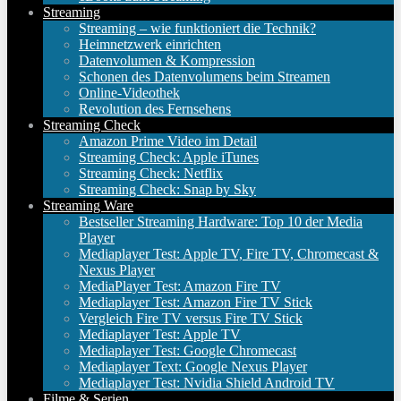
Streaming
Streaming – wie funktioniert die Technik?
Heimnetzwerk einrichten
Datenvolumen & Kompression
Schonen des Datenvolumens beim Streamen
Online-Videothek
Revolution des Fernsehens
Streaming Check
Amazon Prime Video im Detail
Streaming Check: Apple iTunes
Streaming Check: Netflix
Streaming Check: Snap by Sky
Streaming Ware
Bestseller Streaming Hardware: Top 10 der Media
Player
Mediaplayer Test: Apple TV, Fire TV, Chromecast &
Nexus Player
MediaPlayer Test: Amazon Fire TV
Mediaplayer Test: Amazon Fire TV Stick
Vergleich Fire TV versus Fire TV Stick
Mediaplayer Test: Apple TV
Mediaplayer Test: Google Chromecast
Mediaplayer Text: Google Nexus Player
Mediaplayer Test: Nvidia Shield Android TV
Filme & Serien