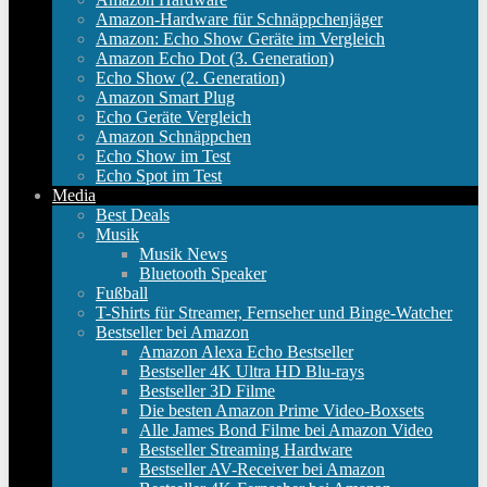
Amazon-Hardware für Schnäppchenjäger
Amazon: Echo Show Geräte im Vergleich
Amazon Echo Dot (3. Generation)
Echo Show (2. Generation)
Amazon Smart Plug
Echo Geräte Vergleich
Amazon Schnäppchen
Echo Show im Test
Echo Spot im Test
Media
Best Deals
Musik
Musik News
Bluetooth Speaker
Fußball
T-Shirts für Streamer, Fernseher und Binge-Watcher
Bestseller bei Amazon
Amazon Alexa Echo Bestseller
Bestseller 4K Ultra HD Blu-rays
Bestseller 3D Filme
Die besten Amazon Prime Video-Boxsets
Alle James Bond Filme bei Amazon Video
Bestseller Streaming Hardware
Bestseller AV-Receiver bei Amazon