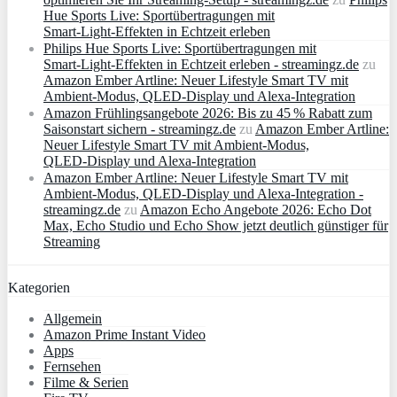
Hue Sports Live: Sportübertragungen mit
Smart‑Light‑Effekten in Echtzeit erleben
Philips Hue Sports Live: Sportübertragungen mit
Smart‑Light‑Effekten in Echtzeit erleben - streamingz.de
zu
Amazon Ember Artline: Neuer Lifestyle Smart TV mit
Ambient‑Modus, QLED‑Display und Alexa‑Integration
Amazon Frühlingsangebote 2026: Bis zu 45 % Rabatt zum
Saisonstart sichern - streamingz.de
zu
Amazon Ember Artline:
Neuer Lifestyle Smart TV mit Ambient‑Modus,
QLED‑Display und Alexa‑Integration
Amazon Ember Artline: Neuer Lifestyle Smart TV mit
Ambient‑Modus, QLED‑Display und Alexa‑Integration -
streamingz.de
zu
Amazon Echo Angebote 2026: Echo Dot
Max, Echo Studio und Echo Show jetzt deutlich günstiger für
Streaming
Kategorien
Allgemein
Amazon Prime Instant Video
Apps
Fernsehen
Filme & Serien