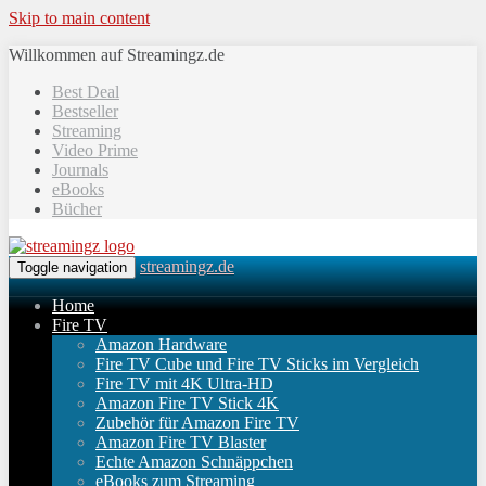
Skip to main content
Willkommen auf Streamingz.de
Best Deal
Bestseller
Streaming
Video Prime
Journals
eBooks
Bücher
streamingz.de
Toggle navigation
Home
Fire TV
Amazon Hardware
Fire TV Cube und Fire TV Sticks im Vergleich
Fire TV mit 4K Ultra-HD
Amazon Fire TV Stick 4K
Zubehör für Amazon Fire TV
Amazon Fire TV Blaster
Echte Amazon Schnäppchen
eBooks zum Streaming