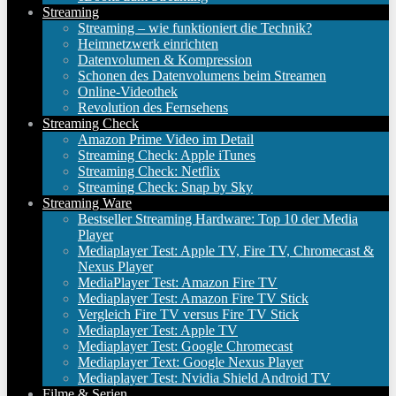
Streaming
Streaming – wie funktioniert die Technik?
Heimnetzwerk einrichten
Datenvolumen & Kompression
Schonen des Datenvolumens beim Streamen
Online-Videothek
Revolution des Fernsehens
Streaming Check
Amazon Prime Video im Detail
Streaming Check: Apple iTunes
Streaming Check: Netflix
Streaming Check: Snap by Sky
Streaming Ware
Bestseller Streaming Hardware: Top 10 der Media
Player
Mediaplayer Test: Apple TV, Fire TV, Chromecast &
Nexus Player
MediaPlayer Test: Amazon Fire TV
Mediaplayer Test: Amazon Fire TV Stick
Vergleich Fire TV versus Fire TV Stick
Mediaplayer Test: Apple TV
Mediaplayer Test: Google Chromecast
Mediaplayer Text: Google Nexus Player
Mediaplayer Test: Nvidia Shield Android TV
Filme & Serien