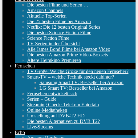
Die besten Filme und Serien …
Amazon Channels
Aktuelle Top-Serien
Die 25 besten Filme bei Amazon
Netflix: Die 12 besten Original Series
Die besten Science Fiction Filme
Science Fiction Filme
TV Serien in der Übersicht
Alle James Bond Filme bei Amazon Video
Die besten Amazon Prime Video-Boxsets
Ältere Heimkino-Premieren
Fernsehen
TV-Größe: Welche Größe für den neuen Fernseher?
Smart-TV – welche Technik steckt dahinter?
Samsung Smart TV: Bestseller bei Amazon
LG Smart TV: Bestseller bei Amazon
Fernsehen entwickelt sich
Serien – Guide
Streaming Check: Telekom Entertain
Online-Mediatheken
Umstellung auf DVB-T2 HD
Die besten Alternativen zu DVB-T2?
Live-Streams
Echo
Amazon Hardware