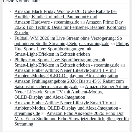
Letzte Kommentare
Amazon Black Friday Woche 2026: Große Rabatte bei
Audible, Kindle Unlimited, Paramount+ und
Amazon Hardware - streamingz.de
zu
Amazon Prime Day
2026: Top-Technik-Deals für Fernseher, Beamer, Kopfhörer
& mehr
Fußball-WM 2026 im Live-Stream ohne Verzögerung: So
optimieren Sie Ihr Streaming-Setup - streamingz.de
zu
Philips
Hue Sports Live: Sportübertragungen mit
Smart‑Light‑Effekten in Echtzeit erleben
Philips Hue Sports Live: Sportübertragungen mit
Smart‑Light‑Effekten in Echtzeit erleben - streamingz.de
zu
Amazon Ember Artline: Neuer Lifestyle Smart TV mit
Ambient‑Modus, QLED‑Display und Alexa‑Integration
Amazon Frühlingsangebote 2026: Bis zu 45 % Rabatt zum
Saisonstart sichern - streamingz.de
zu
Amazon Ember Artline:
Neuer Lifestyle Smart TV mit Ambient‑Modus,
QLED‑Display und Alexa‑Integration
Amazon Ember Artline: Neuer Lifestyle Smart TV mit
Ambient‑Modus, QLED‑Display und Alexa‑Integration -
streamingz.de
zu
Amazon Echo Angebote 2026: Echo Dot
Max, Echo Studio und Echo Show jetzt deutlich günstiger für
Streaming