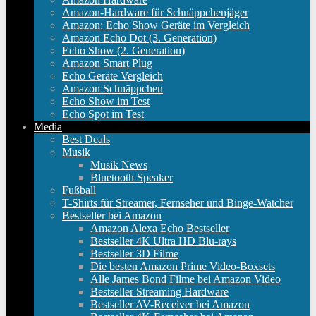
Amazon-Hardware für Schnäppchenjäger
Amazon: Echo Show Geräte im Vergleich
Amazon Echo Dot (3. Generation)
Echo Show (2. Generation)
Amazon Smart Plug
Echo Geräte Vergleich
Amazon Schnäppchen
Echo Show im Test
Echo Spot im Test
Media
Best Deals
Musik
Musik News
Bluetooth Speaker
Fußball
T-Shirts für Streamer, Fernseher und Binge-Watcher
Bestseller bei Amazon
Amazon Alexa Echo Bestseller
Bestseller 4K Ultra HD Blu-rays
Bestseller 3D Filme
Die besten Amazon Prime Video-Boxsets
Alle James Bond Filme bei Amazon Video
Bestseller Streaming Hardware
Bestseller AV-Receiver bei Amazon