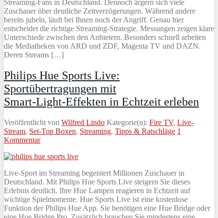
Streaming-Fans in Deutschland. Dennoch ärgern sich viele
Zuschauer über deutliche Zeitverzögerungen. Während andere
bereits jubeln, läuft bei Ihnen noch der Angriff. Genau hier
entscheidet die richtige Streaming-Strategie. Messungen zeigen klare
Unterschiede zwischen den Anbietern. Besonders schnell arbeiten
die Mediatheken von ARD und ZDF, Magenta TV und DAZN.
Deren Streams […]
Philips Hue Sports Live:
Sportübertragungen mit
Smart‑Light‑Effekten in Echtzeit erleben
Veröffentlicht von
Wilfred Lindo
Kategorie(n):
Fire TV
,
Live-
Stream
,
Set-Top Boxen
,
Streaming
,
Tipps & Ratschläge
1
Kommentar
Live‑Sport im Streaming begeistert Millionen Zuschauer in
Deutschland. Mit Philips Hue Sports Live steigern Sie dieses
Erlebnis deutlich. Ihre Hue Lampen reagieren in Echtzeit auf
wichtige Spielmomente. Hue Sports Live ist eine kostenlose
Funktion der Philips Hue App. Sie benötigen eine Hue Bridge oder
eine Hue Bridge Pro. Zusätzlich brauchen Sie mindestens eine