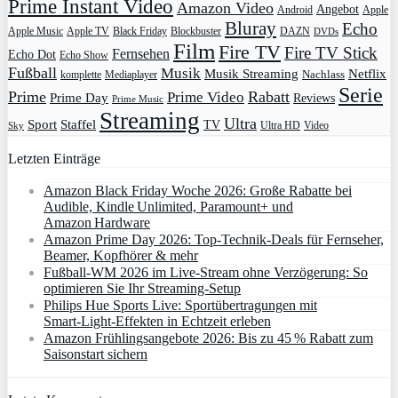
Prime Instant Video
Amazon Video
Angebot
Apple
Android
Bluray
Echo
Apple Music
Apple TV
Blockbuster
DAZN
Black Friday
DVDs
Film
Fire TV
Fire TV Stick
Fernsehen
Echo Dot
Echo Show
Fußball
Musik
Musik Streaming
Netflix
Mediaplayer
Nachlass
komplette
Serie
Prime
Rabatt
Prime Video
Prime Day
Reviews
Prime Music
Streaming
Ultra
Sport
Staffel
TV
Ultra HD
Video
Sky
Letzten Einträge
Amazon Black Friday Woche 2026: Große Rabatte bei
Audible, Kindle Unlimited, Paramount+ und
Amazon Hardware
Amazon Prime Day 2026: Top-Technik-Deals für Fernseher,
Beamer, Kopfhörer & mehr
Fußball-WM 2026 im Live-Stream ohne Verzögerung: So
optimieren Sie Ihr Streaming-Setup
Philips Hue Sports Live: Sportübertragungen mit
Smart‑Light‑Effekten in Echtzeit erleben
Amazon Frühlingsangebote 2026: Bis zu 45 % Rabatt zum
Saisonstart sichern