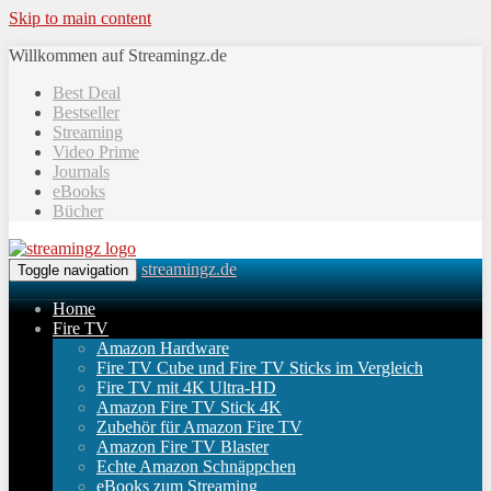
Skip to main content
Willkommen auf Streamingz.de
Best Deal
Bestseller
Streaming
Video Prime
Journals
eBooks
Bücher
streamingz.de
Toggle navigation
Home
Fire TV
Amazon Hardware
Fire TV Cube und Fire TV Sticks im Vergleich
Fire TV mit 4K Ultra-HD
Amazon Fire TV Stick 4K
Zubehör für Amazon Fire TV
Amazon Fire TV Blaster
Echte Amazon Schnäppchen
eBooks zum Streaming