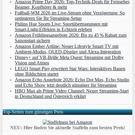
Amazon Prime Day 2026: Top-Technik-Deals für Fernseher,
Beamer, Kopfhörer & mehr
Fußball-WM 2026 im Live-Stream ohne Verzögerung: So
optimieren Sie Ihr Streaming-Setup
Philips Hue Sports Live: Sportübertragungen mit
Smart‑Light‑Effekten in Echtzeit erleben
Amazon Frühlingsangebote 2026: Bis zu 45 % Rabatt zum
Saisonstart sichern
Amazon Ember Artline: Neuer Lifestyle Smart TV mit
Ambient‑Modus, QLED‑Display und Alexa‑Integration
Disney+ auf VR-Brille Meta Quest: Streaming mit Dolby
Vision und Atmos
LEGO Smart Play erweitert Star Wars: Interaktives Bauen
ohne Bildschirm startet
Amazon Echo Angebote 2026: Echo Dot Max, Echo Studio
und Echo Show jetzt deutlich günstiger für Streaming
HBO Max als Prime Video Channel: Neuer Streaming‑Start
in Deutschland und Österreich erklärt
Top-Serien zum günstigen Preis
NEU: Hier finden Sie aktuelle Staffeln zum besten Preis!