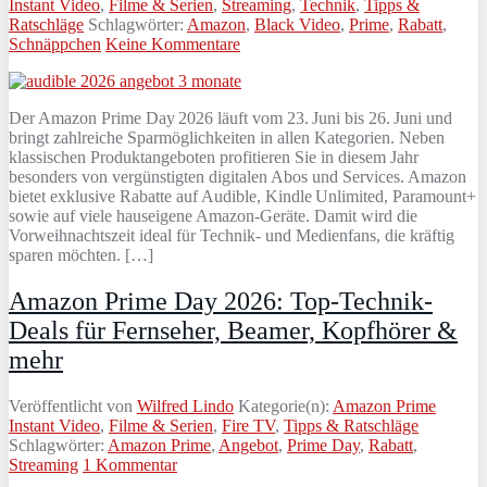
Instant Video
,
Filme & Serien
,
Streaming
,
Technik
,
Tipps &
Ratschläge
Schlagwörter:
Amazon
,
Black Video
,
Prime
,
Rabatt
,
Schnäppchen
Keine Kommentare
Der Amazon Prime Day 2026 läuft vom 23. Juni bis 26. Juni und
bringt zahlreiche Sparmöglichkeiten in allen Kategorien. Neben
klassischen Produktangeboten profitieren Sie in diesem Jahr
besonders von vergünstigten digitalen Abos und Services. Amazon
bietet exklusive Rabatte auf Audible, Kindle Unlimited, Paramount+
sowie auf viele hauseigene Amazon-Geräte. Damit wird die
Vorweihnachtszeit ideal für Technik- und Medienfans, die kräftig
sparen möchten. […]
Amazon Prime Day 2026: Top-Technik-
Deals für Fernseher, Beamer, Kopfhörer &
mehr
Veröffentlicht von
Wilfred Lindo
Kategorie(n):
Amazon Prime
Instant Video
,
Filme & Serien
,
Fire TV
,
Tipps & Ratschläge
Schlagwörter:
Amazon Prime
,
Angebot
,
Prime Day
,
Rabatt
,
Streaming
1 Kommentar