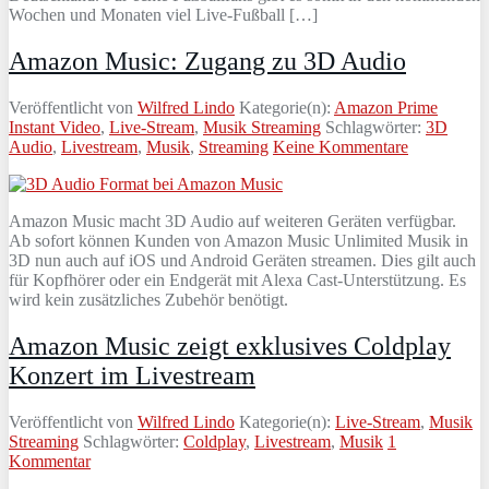
Wochen und Monaten viel Live-Fußball […]
Amazon Music: Zugang zu 3D Audio
Veröffentlicht von
Wilfred Lindo
Kategorie(n):
Amazon Prime
Instant Video
,
Live-Stream
,
Musik Streaming
Schlagwörter:
3D
Audio
,
Livestream
,
Musik
,
Streaming
Keine Kommentare
Amazon Music macht 3D Audio auf weiteren Geräten verfügbar.
Ab sofort können Kunden von Amazon Music Unlimited Musik in
3D nun auch auf iOS und Android Geräten streamen. Dies gilt auch
für Kopfhörer oder ein Endgerät mit Alexa Cast-Unterstützung. Es
wird kein zusätzliches Zubehör benötigt.
Amazon Music zeigt exklusives Coldplay
Konzert im Livestream
Veröffentlicht von
Wilfred Lindo
Kategorie(n):
Live-Stream
,
Musik
Streaming
Schlagwörter:
Coldplay
,
Livestream
,
Musik
1
Kommentar