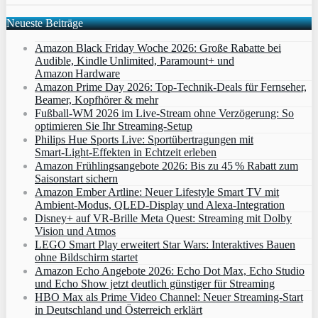
Neueste Beiträge
Amazon Black Friday Woche 2026: Große Rabatte bei
Audible, Kindle Unlimited, Paramount+ und
Amazon Hardware
Amazon Prime Day 2026: Top-Technik-Deals für Fernseher,
Beamer, Kopfhörer & mehr
Fußball-WM 2026 im Live-Stream ohne Verzögerung: So
optimieren Sie Ihr Streaming-Setup
Philips Hue Sports Live: Sportübertragungen mit
Smart‑Light‑Effekten in Echtzeit erleben
Amazon Frühlingsangebote 2026: Bis zu 45 % Rabatt zum
Saisonstart sichern
Amazon Ember Artline: Neuer Lifestyle Smart TV mit
Ambient‑Modus, QLED‑Display und Alexa‑Integration
Disney+ auf VR-Brille Meta Quest: Streaming mit Dolby
Vision und Atmos
LEGO Smart Play erweitert Star Wars: Interaktives Bauen
ohne Bildschirm startet
Amazon Echo Angebote 2026: Echo Dot Max, Echo Studio
und Echo Show jetzt deutlich günstiger für Streaming
HBO Max als Prime Video Channel: Neuer Streaming‑Start
in Deutschland und Österreich erklärt