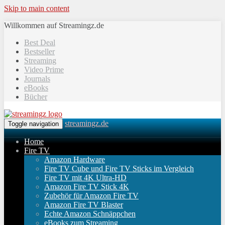
Skip to main content
Willkommen auf Streamingz.de
Best Deal
Bestseller
Streaming
Video Prime
Journals
eBooks
Bücher
streamingz.de
Toggle navigation
Home
Fire TV
Amazon Hardware
Fire TV Cube und Fire TV Sticks im Vergleich
Fire TV mit 4K Ultra-HD
Amazon Fire TV Stick 4K
Zubehör für Amazon Fire TV
Amazon Fire TV Blaster
Echte Amazon Schnäppchen
eBooks zum Streaming