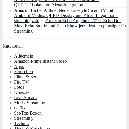
QLED‑Display und Alexa‑Integration
Amazon Ember Artline: Neuer Lifestyle Smart TV mit
Ambient‑Modus, QLED‑Display und Alexa‑Integration -
streamingz.de
zu
Amazon Echo Angebote 2026: Echo Dot
Max, Echo Studio und Echo Show jetzt deutlich günstiger für
Streaming
Kategorien
Allgemein
Amazon Prime Instant Video
Apps
Fernsehen
Filme & Serien
Fire TV
Fotos
Konsole
Live-Stream
Musik Streaming
netflix
Set-Top Boxen
Streaming
Technik
Tipps & Ratschläge