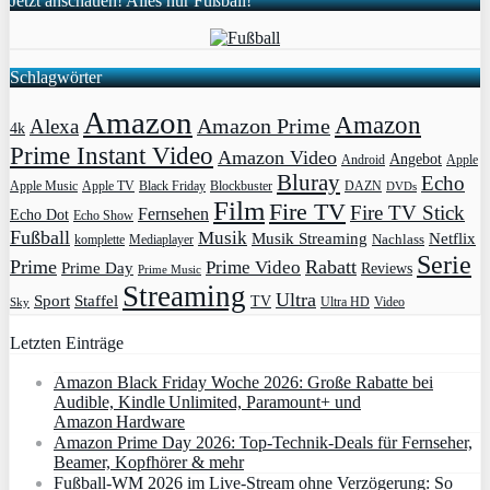
Jetzt anschauen! Alles nur Fußball!
Schlagwörter
Amazon
Amazon
Amazon Prime
Alexa
4k
Prime Instant Video
Amazon Video
Angebot
Apple
Android
Bluray
Echo
Apple Music
Apple TV
Blockbuster
DAZN
Black Friday
DVDs
Film
Fire TV
Fire TV Stick
Fernsehen
Echo Dot
Echo Show
Fußball
Musik
Musik Streaming
Netflix
Mediaplayer
Nachlass
komplette
Serie
Prime
Rabatt
Prime Video
Prime Day
Reviews
Prime Music
Streaming
Ultra
Sport
Staffel
TV
Ultra HD
Video
Sky
Letzten Einträge
Amazon Black Friday Woche 2026: Große Rabatte bei
Audible, Kindle Unlimited, Paramount+ und
Amazon Hardware
Amazon Prime Day 2026: Top-Technik-Deals für Fernseher,
Beamer, Kopfhörer & mehr
Fußball-WM 2026 im Live-Stream ohne Verzögerung: So