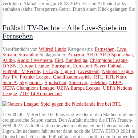
verfolgen. Aktualisierung am 8.08.2026. Es sind Affiliate-Links
enthalten (siehe Transparenz-Seite). Durch einen Klick gelangen Sie
[…]
Fußball TV-Rechte – Alle Live-Spiele im
Fernsehen
Veröffentlicht von
Wilfred Lindo
Kategorie(n):
Fernsehen
,
Live-
Stream
,
Streaming
Schlagwörter:
Amazon
,
ARD
,
ARD Sportschau
,
Audio
,
Audio Livestream
,
Bild
,
Bundesliga
,
Champions League
,
DAZN
,
Europa League
,
Eurosport
,
Eurosport Player
,
Fußball
,
Fußball TV Rechte
,
La Liga
,
Ligue 1
,
Livestream
,
Nations League
,
Pay TV
,
Premier League
,
Qualifikationsspiele
,
RTL
,
RTL Nitro
,
Serie A
,
Sky
,
Sport1
,
Sportschau
,
Supercup
,
Telekom
,
UEFA
,
UEFA Champions League
,
UEFA Europa League
,
UEFA Nations
League
,
ZDF
14 Kommentare
17Fußball TV-Rechte: Die Fans sind wieder in den Stadien und eine
ereignisreiche Saison startet. Den Auftakt machte die FIFA Frauen-
WM 2023. Aktuell starten die vielen nationalen und internationalen
Ligen. Im nächsten Jahr startet dann noch die UEFA EURO 2024 in
Deutschland. Für echte Fußballfans gibt es somit in den kommenden