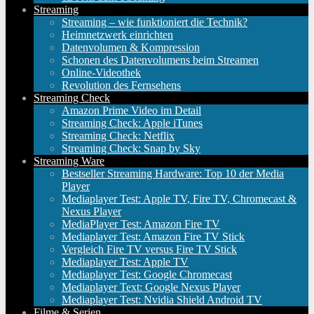
Streaming
Streaming – wie funktioniert die Technik?
Heimnetzwerk einrichten
Datenvolumen & Kompression
Schonen des Datenvolumens beim Streamen
Online-Videothek
Revolution des Fernsehens
Streaming Check
Amazon Prime Video im Detail
Streaming Check: Apple iTunes
Streaming Check: Netflix
Streaming Check: Snap by Sky
Streaming Ware
Bestseller Streaming Hardware: Top 10 der Media
Player
Mediaplayer Test: Apple TV, Fire TV, Chromecast &
Nexus Player
MediaPlayer Test: Amazon Fire TV
Mediaplayer Test: Amazon Fire TV Stick
Vergleich Fire TV versus Fire TV Stick
Mediaplayer Test: Apple TV
Mediaplayer Test: Google Chromecast
Mediaplayer Text: Google Nexus Player
Mediaplayer Test: Nvidia Shield Android TV
Filme & Serien