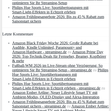
optimieren Sie Ihr Streaming-Setup
Philips Hue Sports Live: Sportübertragungen mit
Smart‑Light‑Effekten in Echtzeit erleben
Amazon Frühlingsangebote 2026: Bis zu 45 % Rabatt zum
Saisonstart sichern
Letzte Kommentare
Amazon Black Friday Woche 2026: Große Rabatte bei
Audible, Kindle Unlimited, Paramount+ und
Amazon Hardware - streamingz.de
zu
Amazon Prime Day
2026: Top-Technik-Deals für Fernseher, Beamer, Kopfhörer
& mehr
Fußball-WM 2026 im Live-Stream ohne Verzögerung: So
optimieren Sie Ihr Streaming-Setup - streamingz.de
zu
Philips
Hue Sports Live: Sportübertragungen mit
Smart‑Light‑Effekten in Echtzeit erleben
Philips Hue Sports Live: Sportübertragungen mit
Smart‑Light‑Effekten in Echtzeit erleben - streamingz.de
zu
Amazon Ember Artline: Neuer Lifestyle Smart TV mit
Ambient‑Modus, QLED‑Display und Alexa‑Integration
Amazon Frühlingsangebote 2026: Bis zu 45 % Rabatt zum
Saisonstart sichern - streamingz.de
zu
Amazon Ember Artline:
Neuer Lifestyle Smart TV mit Ambient‑Modus,