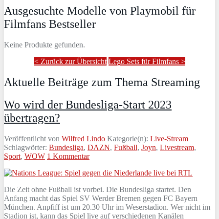
Ausgesuchte Modelle von Playmobil für
Filmfans Bestseller
Keine Produkte gefunden.
< Zurück zur Übersicht
Lego Sets für Filmfans >
Aktuelle Beiträge zum Thema Streaming
Wo wird der Bundesliga-Start 2023
übertragen?
Veröffentlicht von
Wilfred Lindo
Kategorie(n):
Live-Stream
Schlagwörter:
Bundesliga
,
DAZN
,
Fußball
,
Joyn
,
Livestream
,
Sport
,
WOW
1 Kommentar
Die Zeit ohne Fußball ist vorbei. Die Bundesliga startet. Den
Anfang macht das Spiel SV Werder Bremen gegen FC Bayern
München. Anpfiff ist um 20.30 Uhr im Weserstadion. Wer nicht im
Stadion ist, kann das Spiel live auf verschiedenen Kanälen