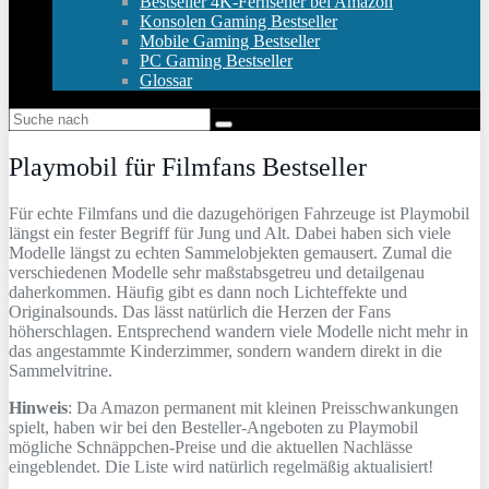
Bestseller 4K-Fernseher bei Amazon
Konsolen Gaming Bestseller
Mobile Gaming Bestseller
PC Gaming Bestseller
Glossar
Playmobil für Filmfans Bestseller
Für echte Filmfans und die dazugehörigen Fahrzeuge ist Playmobil
längst ein fester Begriff für Jung und Alt. Dabei haben sich viele
Modelle längst zu echten Sammelobjekten gemausert. Zumal die
verschiedenen Modelle sehr maßstabsgetreu und detailgenau
daherkommen. Häufig gibt es dann noch Lichteffekte und
Originalsounds. Das lässt natürlich die Herzen der Fans
höherschlagen. Entsprechend wandern viele Modelle nicht mehr in
das angestammte Kinderzimmer, sondern wandern direkt in die
Sammelvitrine.
Hinweis
: Da Amazon permanent mit kleinen Preisschwankungen
spielt, haben wir bei den Besteller-Angeboten zu Playmobil
mögliche Schnäppchen-Preise und die aktuellen Nachlässe
eingeblendet. Die Liste wird natürlich regelmäßig aktualisiert!