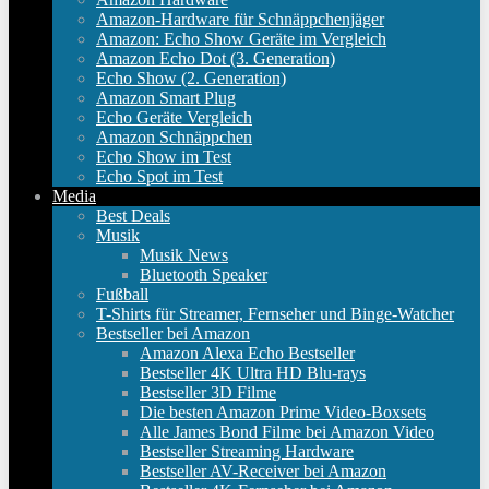
Amazon-Hardware für Schnäppchenjäger
Amazon: Echo Show Geräte im Vergleich
Amazon Echo Dot (3. Generation)
Echo Show (2. Generation)
Amazon Smart Plug
Echo Geräte Vergleich
Amazon Schnäppchen
Echo Show im Test
Echo Spot im Test
Media
Best Deals
Musik
Musik News
Bluetooth Speaker
Fußball
T-Shirts für Streamer, Fernseher und Binge-Watcher
Bestseller bei Amazon
Amazon Alexa Echo Bestseller
Bestseller 4K Ultra HD Blu-rays
Bestseller 3D Filme
Die besten Amazon Prime Video-Boxsets
Alle James Bond Filme bei Amazon Video
Bestseller Streaming Hardware
Bestseller AV-Receiver bei Amazon