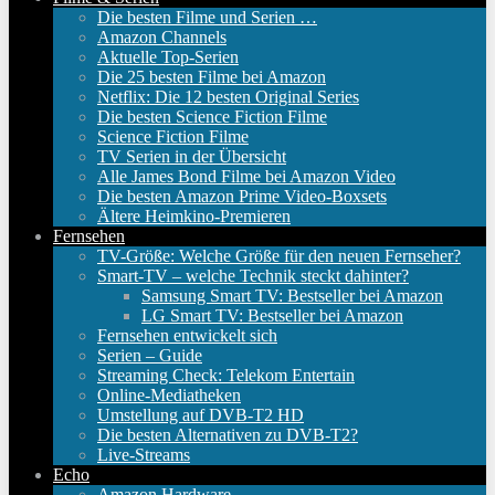
Die besten Filme und Serien …
Amazon Channels
Aktuelle Top-Serien
Die 25 besten Filme bei Amazon
Netflix: Die 12 besten Original Series
Die besten Science Fiction Filme
Science Fiction Filme
TV Serien in der Übersicht
Alle James Bond Filme bei Amazon Video
Die besten Amazon Prime Video-Boxsets
Ältere Heimkino-Premieren
Fernsehen
TV-Größe: Welche Größe für den neuen Fernseher?
Smart-TV – welche Technik steckt dahinter?
Samsung Smart TV: Bestseller bei Amazon
LG Smart TV: Bestseller bei Amazon
Fernsehen entwickelt sich
Serien – Guide
Streaming Check: Telekom Entertain
Online-Mediatheken
Umstellung auf DVB-T2 HD
Die besten Alternativen zu DVB-T2?
Live-Streams
Echo
Amazon Hardware